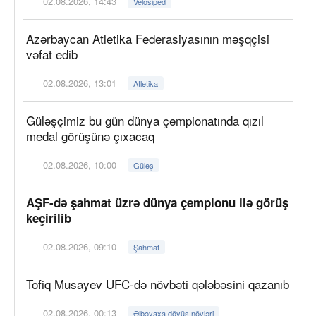
02.08.2026, 14:43
Velosiped
Azərbaycan Atletika Federasiyasının məşqçisi
vəfat edib
02.08.2026, 13:01
Atletika
Güləşçimiz bu gün dünya çempionatında qızıl
medal görüşünə çıxacaq
02.08.2026, 10:00
Güləş
AŞF-də şahmat üzrə dünya çempionu ilə görüş
keçirilib
02.08.2026, 09:10
Şahmat
Tofiq Musayev UFC-də növbəti qələbəsini qazanıb
02.08.2026, 00:13
Əlbəyaxa döyüş növləri