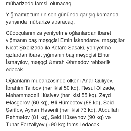
mübarizədə təmsil olunacaq.
Yığmamız turnirin son günündə qarışıq komanda
yarışında mübarizə aparacaq.
Cüdoçularımıza yeniyetmə oğlanlardan ibarət
yığmanın baş məşqçisi Emin İskəndərov, məşqçilər
Nicat Şıxəlizadə ilə Kotaro Sasaki, yeniyetmə
qızlardan ibarət yığmanın baş məşqçisi Elnur
İsmayılov, məşqçi Əmrah Əhmədov rəhbərlik
edəcək.
Oğlanların mübarizəsində ölkəni Anar Quliyev,
İbrahim Talıbov (hər ikisi 50 kq), Rəsul Əlizadə,
Məhəmmədəli Hüsiyev (hər ikisi 55 kq), Zeyd
Ələsgərov (60 kq), Əli Hümbətov (66 kq), Səid
Şərifov, Ayxan Həsənli (hər ikisi 73 kq), Abdullah
Rəhmətov (81 kq), Səid Hüseynov (90 kq) və
Tunar Fərzəliyev (+90 kq) təmsil edəcək.