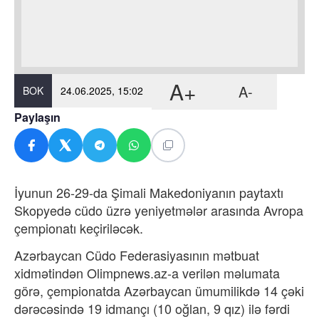
A+
A-
BOK
24.06.2025, 15:02
Paylaşın
İyunun 26-29-da Şimali Makedoniyanın paytaxtı
Skopyedə cüdo üzrə yeniyetmələr arasında Avropa
çempionatı keçiriləcək.
Azərbaycan Cüdo Federasiyasının mətbuat
xidmətindən Olimpnews.az-a verilən məlumata
görə, çempionatda Azərbaycan ümumilikdə 14 çəki
dərəcəsində 19 idmançı (10 oğlan, 9 qız) ilə fərdi