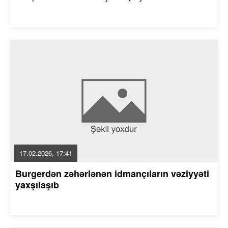
17.02.2026, 17:41
Burgerdən zəhərlənən idmançıların vəziyyəti
yaxşılaşıb