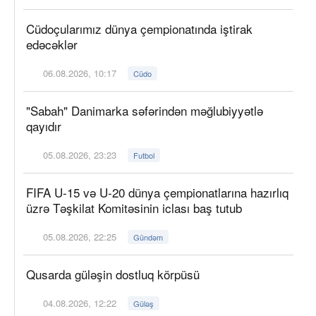
Cüdoçularımız dünya çempionatında iştirak
edəcəklər
06.08.2026, 10:17
Cüdo
"Sabah" Danimarka səfərindən məğlubiyyətlə
qayıdır
05.08.2026, 23:23
Futbol
FIFA U-15 və U-20 dünya çempionatlarına hazırlıq
üzrə Təşkilat Komitəsinin iclası baş tutub
05.08.2026, 22:25
Gündəm
Qusarda güləşin dostluq körpüsü
04.08.2026, 12:22
Güləş