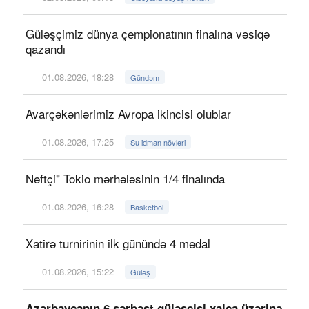
Güləşçimiz dünya çempionatının finalına vəsiqə
qazandı
01.08.2026, 18:28
Gündəm
Avarçəkənlərimiz Avropa ikincisi olublar
01.08.2026, 17:25
Su idman növləri
Neftçi" Tokio mərhələsinin 1/4 finalında
01.08.2026, 16:28
Basketbol
Xatirə turnirinin ilk günündə 4 medal
01.08.2026, 15:22
Güləş
Azərbaycanın 6 sərbəst güləşçisi xalça üzərinə