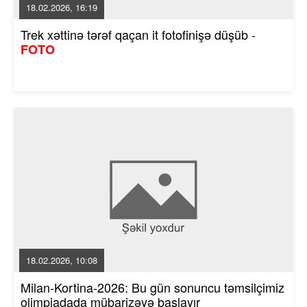
18.02.2026, 16:19
Trek xəttinə tərəf qaçan it fotofinişə düşüb -
FOTO
18.02.2026, 10:08
Milan-Kortina-2026: Bu gün sonuncu təmsilçimiz
olimpiadada mübarizəyə başlayır