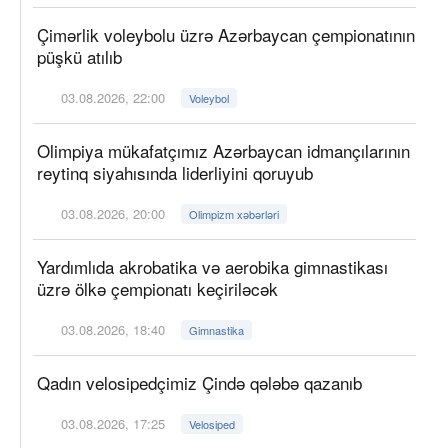
Çimərlik voleybolu üzrə Azərbaycan çempionatının
püşkü atılıb
03.08.2026, 22:00
Voleybol
Olimpiya mükafatçımız Azərbaycan idmançılarının
reytinq siyahısında liderliyini qoruyub
03.08.2026, 20:00
Olimpizm xəbərləri
Yardımlıda akrobatika və aerobika gimnastikası
üzrə ölkə çempionatı keçiriləcək
03.08.2026, 18:40
Gimnastika
Qadın velosipedçimiz Çində qələbə qazanıb
03.08.2026, 17:25
Velosiped