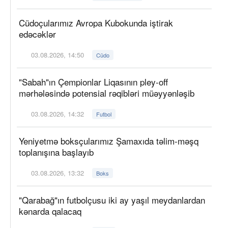
Cüdoçularımız Avropa Kubokunda iştirak
edəcəklər
03.08.2026, 14:50
Cüdo
"Sabah"ın Çempionlar Liqasının pley-off
mərhələsində potensial rəqibləri müəyyənləşib
03.08.2026, 14:32
Futbol
Yeniyetmə boksçularımız Şamaxıda təlim-məşq
toplanışına başlayıb
03.08.2026, 13:32
Boks
"Qarabağ"ın futbolçusu iki ay yaşıl meydanlardan
kənarda qalacaq