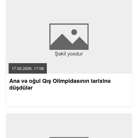
17.02.2026, 17:08
Ana və oğul Qış Olimpidasının tarixinə
düşdülər