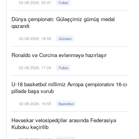
02.08.2026, 23:47
Futbol
Dünya çempionatı: Güləşçimiz gümüş medal
qazandı
02.08.2026, 18:50
Gündəm
Ronaldo və Corcina evlənməyə hazırlaşır
02.08.2026, 17:24
Futbol
U-18 basketbol millimiz Avropa çempionatını 16-cı
pillədə başa vurub
02.08.2026, 16:55
Basketbol
Həvəskar velosipedçilər arasında Federasiya
Kuboku keçirilib