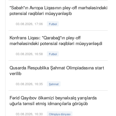
"Sabah"ın Avropa Liqasının pley-off mərhələsindəki
potensial rəqibləri müəyyənləşib
03.08.2026, 17:06
Futbol
Konfrans Liqası: "Qarabağ"ın pley-off
mərhələsindəki potensial rəqibləri müəyyənləşdi
03.08.2026, 16:58
Futbol
Qusarda Respublika Şahmat Olimpiadasına start
verilib
03.08.2026, 16:35
Şahmat
Fərid Qayıbov ölkəmizi beynəlxalq yarışlarda
uğurla təmsil etmiş idmançılarla görüşüb
03.08.2026, 16:30
Olimpiya dünyası