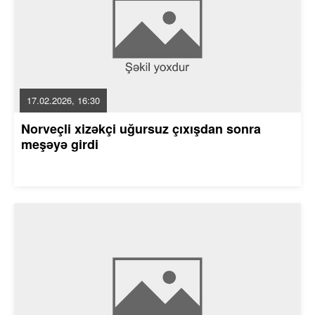
17.02.2026, 16:30
Norveçli xizəkçi uğursuz çıxışdan sonra
meşəyə girdi