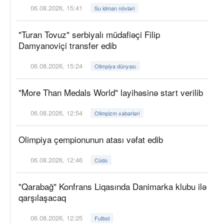
06.08.2026, 15:41
Su idman növləri
"Turan Tovuz" serbiyalı müdafiəçi Filip
Damyanoviçi transfer edib
06.08.2026, 15:24
Olimpiya dünyası
"More Than Medals World" layihəsinə start verilib
06.08.2026, 12:54
Olimpizm xəbərləri
Olimpiya çempionunun atası vəfat edib
06.08.2026, 12:46
Cüdo
"Qarabağ" Konfrans Liqasında Danimarka klubu ilə
qarşılaşacaq
06.08.2026, 12:25
Futbol