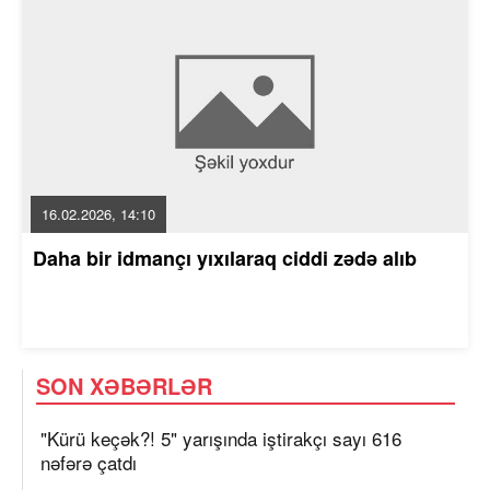
16.02.2026, 14:10
Daha bir idmançı yıxılaraq ciddi zədə alıb
SON XƏBƏRLƏR
"Kürü keçək?! 5" yarışında iştirakçı sayı 616
nəfərə çatdı