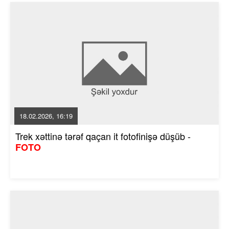
18.02.2026, 16:19
Trek xəttinə tərəf qaçan it fotofinişə düşüb -
FOTO