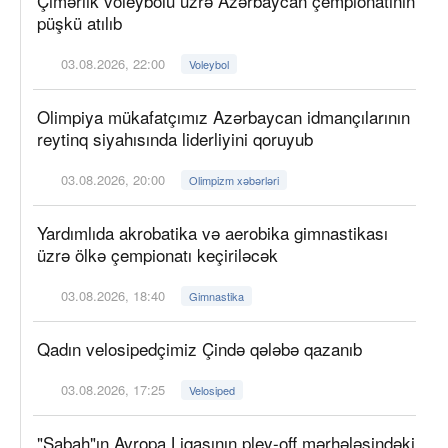
Çimərlik voleybolu üzrə Azərbaycan çempionatının
püşkü atılıb
03.08.2026, 22:00
Voleybol
Olimpiya mükafatçımız Azərbaycan idmançılarının
reytinq siyahısında liderliyini qoruyub
03.08.2026, 20:00
Olimpizm xəbərləri
Yardımlıda akrobatika və aerobika gimnastikası
üzrə ölkə çempionatı keçiriləcək
03.08.2026, 18:40
Gimnastika
Qadın velosipedçimiz Çində qələbə qazanıb
03.08.2026, 17:25
Velosiped
"Sabah"ın Avropa Liqasının pley-off mərhələsindəki