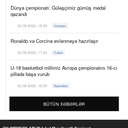
Dünya çempionatı: Güləşçimiz gümüş medal
qazandı
02.08.2026, 18:50
Gündəm
Ronaldo və Corcina evlənməyə hazırlaşır
02.08.2026, 17:24
Futbol
U-18 basketbol millimiz Avropa çempionatını 16-cı
pillədə başa vurub
02.08.2026, 16:55
Basketbol
BÜTÜN XƏBƏRLƏR