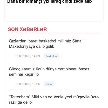
Daha bir idmançı yıxılaraq ciddi zədə alıb
SON XƏBƏRLƏR
Qızlardan ibarət basketbol millimiz Şimali
Makedoniyaya qalib gəlib
07.08.2026, 14:39
Basketbol
Cüdoçularımız üçün dünya çempionatı öncəsi
seminar keçirilib
07.08.2026, 13:36
Cüdo
"Tottenhem" Miki van de Venlə yeni müqavilə üzrə
razılığa gəlib