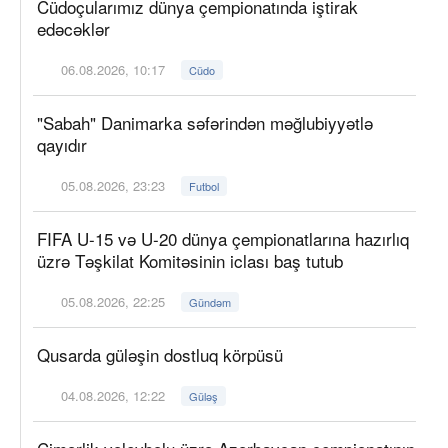
Cüdoçularımız dünya çempionatında iştirak
edəcəklər
06.08.2026, 10:17
Cüdo
"Sabah" Danimarka səfərindən məğlubiyyətlə
qayıdır
05.08.2026, 23:23
Futbol
FIFA U-15 və U-20 dünya çempionatlarına hazırlıq
üzrə Təşkilat Komitəsinin iclası baş tutub
05.08.2026, 22:25
Gündəm
Qusarda güləşin dostluq körpüsü
04.08.2026, 12:22
Güləş