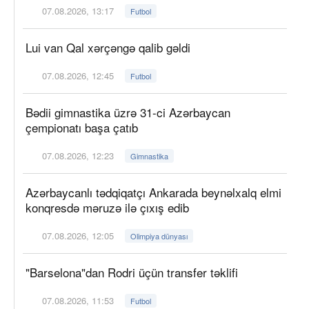
07.08.2026, 13:17
Futbol
Lui van Qal xərçəngə qalib gəldi
07.08.2026, 12:45
Futbol
Bədii gimnastika üzrə 31-ci Azərbaycan
çempionatı başa çatıb
07.08.2026, 12:23
Gimnastika
Azərbaycanlı tədqiqatçı Ankarada beynəlxalq elmi
konqresdə məruzə ilə çıxış edib
07.08.2026, 12:05
Olimpiya dünyası
"Barselona"dan Rodri üçün transfer təklifi
07.08.2026, 11:53
Futbol