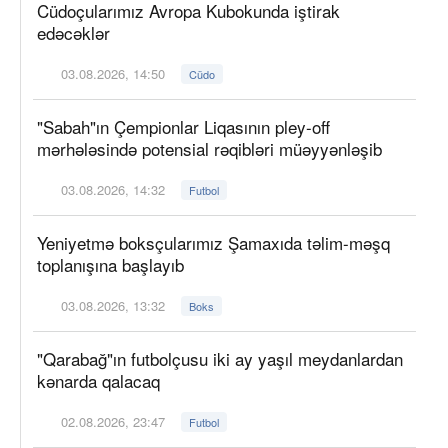
Cüdoçularımız Avropa Kubokunda iştirak
edəcəklər
03.08.2026, 14:50
Cüdo
"Sabah"ın Çempionlar Liqasının pley-off
mərhələsində potensial rəqibləri müəyyənləşib
03.08.2026, 14:32
Futbol
Yeniyetmə boksçularımız Şamaxıda təlim-məşq
toplanışına başlayıb
03.08.2026, 13:32
Boks
"Qarabağ"ın futbolçusu iki ay yaşıl meydanlardan
kənarda qalacaq
02.08.2026, 23:47
Futbol