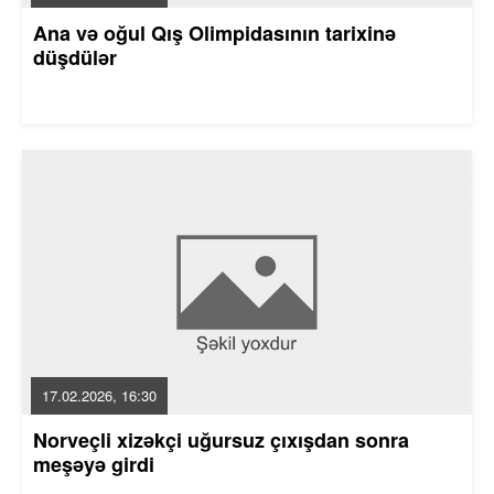
Ana və oğul Qış Olimpidasının tarixinə
düşdülər
17.02.2026, 16:30
Norveçli xizəkçi uğursuz çıxışdan sonra
meşəyə girdi