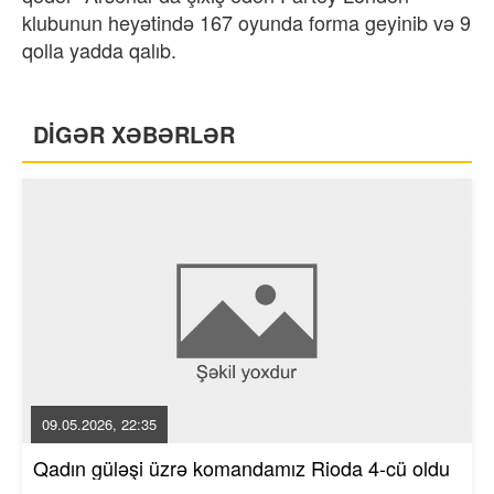
klubunun heyətində 167 oyunda forma geyinib və 9
qolla yadda qalıb.
DİGƏR XƏBƏRLƏR
09.05.2026, 22:35
Qadın güləşi üzrə komandamız Rioda 4-cü oldu