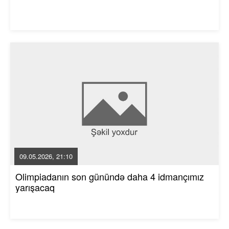
09.05.2026, 21:10
Olimpiadanın son günündə daha 4 idmançımız
yarışacaq