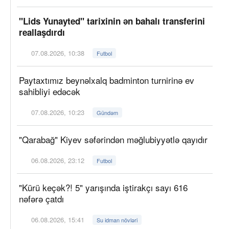
"Lids Yunayted" tarixinin ən bahalı transferini
reallaşdırdı
07.08.2026, 10:38
Futbol
Paytaxtımız beynəlxalq badminton turnirinə ev
sahibliyi edəcək
07.08.2026, 10:23
Gündəm
"Qarabağ" Kiyev səfərindən məğlubiyyətlə qayıdır
06.08.2026, 23:12
Futbol
"Kürü keçək?! 5" yarışında iştirakçı sayı 616
nəfərə çatdı
06.08.2026, 15:41
Su idman növləri