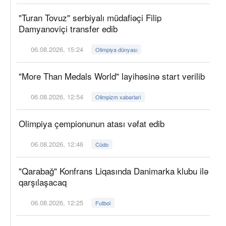
"Turan Tovuz" serbiyalı müdafiəçi Filip
Damyanoviçi transfer edib
06.08.2026, 15:24
Olimpiya dünyası
"More Than Medals World" layihəsinə start verilib
06.08.2026, 12:54
Olimpizm xəbərləri
Olimpiya çempionunun atası vəfat edib
06.08.2026, 12:46
Cüdo
"Qarabağ" Konfrans Liqasında Danimarka klubu ilə
qarşılaşacaq
06.08.2026, 12:25
Futbol