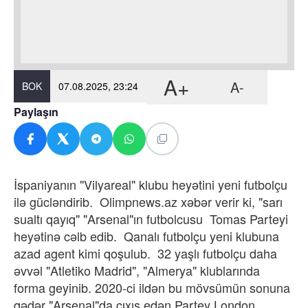
A+
A-
BOK
07.08.2025, 23:24
Paylaşın
İspaniyanın "Vilyareal" klubu heyətini yeni futbolçu
ilə gücləndirib. Olimpnews.az xəbər verir ki, "sarı
sualtı qayıq" "Arsenal"ın futbolcusu Tomas Parteyi
heyətinə cəlb edib. Qanalı futbolçu yeni klubuna
azad agent kimi qoşulub. 32 yaşlı futbolçu daha
əvvəl "Atletiko Madrid", "Almerya" klublarında
forma geyinib. 2020-ci ildən bu mövsümün sonuna
qədər "Arsenal"da çıxış edən Partey London