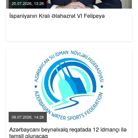
20.07.2026, 13:26
İspaniyanın Kralı Əlahəzrət VI Felipeyə
09.07.2026, 14:28
Azərbaycanı beynəlxalq reqatada 12 idmançı ilə
təmsil olunacaq