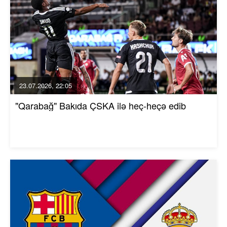
23.07.2026, 22:05
"Qarabağ" Bakıda ÇSKA ilə heç-heçə edib