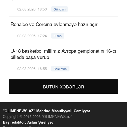
02.08.2026, 18:50
Gündəm
Ronaldo və Corcina evlənməyə hazırlaşır
02.08.2026, 17:24
Futbol
U-18 basketbol millimiz Avropa çempionatını 16-cı
pillədə başa vurub
02.08.2026, 16:55
Basketbol
BÜTÜN XƏBƏRLƏR
"OLIMPNEWS.AZ" Məhdud Məsuliyyətli Cəmiyyət
Copyright © 2013-2026 "OLIMPNEWS.az"
Baş redaktor: Aslan Şirəliyev