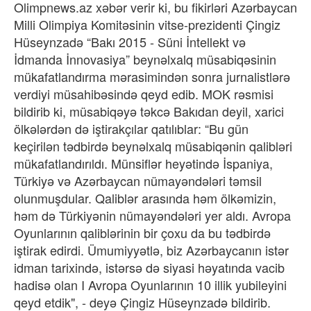
Olimpnews.az xəbər verir ki, bu fikirləri Azərbaycan
Milli Olimpiya Komitəsinin vitse-prezidenti Çingiz
Hüseynzadə “Bakı 2015 - Süni İntellekt və
İdmanda İnnovasiya” beynəlxalq müsabiqəsinin
mükafatlandırma mərasimindən sonra jurnalistlərə
verdiyi müsahibəsində qeyd edib. MOK rəsmisi
bildirib ki, müsabiqəyə təkcə Bakıdan deyil, xarici
ölkələrdən də iştirakçılar qatılıblar: “Bu gün
keçirilən tədbirdə beynəlxalq müsabiqənin qalibləri
mükafatlandırıldı. Münsiflər heyətində İspaniya,
Türkiyə və Azərbaycan nümayəndələri təmsil
olunmuşdular. Qaliblər arasında həm ölkəmizin,
həm də Türkiyənin nümayəndələri yer aldı. Avropa
Oyunlarının qaliblərinin bir çoxu da bu tədbirdə
iştirak edirdi. Ümumiyyətlə, biz Azərbaycanın istər
idman tarixində, istərsə də siyasi həyatında vacib
hadisə olan I Avropa Oyunlarının 10 illik yubileyini
qeyd etdik", - deyə Çingiz Hüseynzadə bildirib.