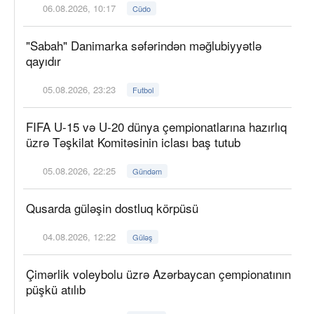
06.08.2026, 10:17
Cüdo
"Sabah" Danimarka səfərindən məğlubiyyətlə
qayıdır
05.08.2026, 23:23
Futbol
FIFA U-15 və U-20 dünya çempionatlarına hazırlıq
üzrə Təşkilat Komitəsinin iclası baş tutub
05.08.2026, 22:25
Gündəm
Qusarda güləşin dostluq körpüsü
04.08.2026, 12:22
Güləş
Çimərlik voleybolu üzrə Azərbaycan çempionatının
püşkü atılıb