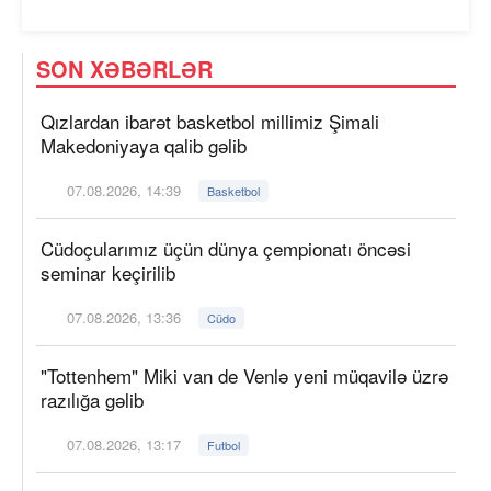
SON XƏBƏRLƏR
Qızlardan ibarət basketbol millimiz Şimali
Makedoniyaya qalib gəlib
07.08.2026, 14:39
Basketbol
Cüdoçularımız üçün dünya çempionatı öncəsi
seminar keçirilib
07.08.2026, 13:36
Cüdo
"Tottenhem" Miki van de Venlə yeni müqavilə üzrə
razılığa gəlib
07.08.2026, 13:17
Futbol