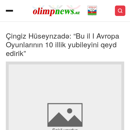
Çingiz Hüseynzadə: “Bu il I Avropa
Oyunlarının 10 illik yubileyini qeyd
edirik”