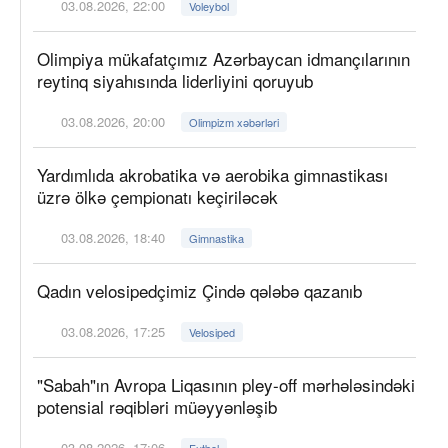
03.08.2026, 22:00
Voleybol
Olimpiya mükafatçımız Azərbaycan idmançılarının
reytinq siyahısında liderliyini qoruyub
03.08.2026, 20:00
Olimpizm xəbərləri
Yardımlıda akrobatika və aerobika gimnastikası
üzrə ölkə çempionatı keçiriləcək
03.08.2026, 18:40
Gimnastika
Qadın velosipedçimiz Çində qələbə qazanıb
03.08.2026, 17:25
Velosiped
"Sabah"ın Avropa Liqasının pley-off mərhələsindəki
potensial rəqibləri müəyyənləşib
03.08.2026, 17:06
Futbol