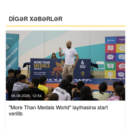
DİGƏR XƏBƏRLƏR
06.08.2026, 12:54
"More Than Medals World" layihəsinə start
verilib