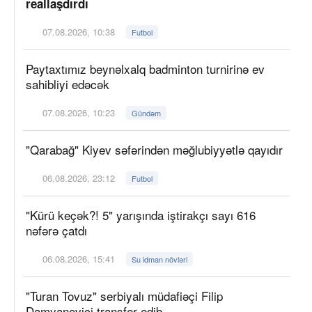
reallaşdırdı
07.08.2026, 10:38
Futbol
Paytaxtımız beynəlxalq badminton turnirinə ev
sahibliyi edəcək
07.08.2026, 10:23
Gündəm
"Qarabağ" Kiyev səfərindən məğlubiyyətlə qayıdır
06.08.2026, 23:12
Futbol
"Kürü keçək?! 5" yarışında iştirakçı sayı 616
nəfərə çatdı
06.08.2026, 15:41
Su idman növləri
"Turan Tovuz" serbiyalı müdafiəçi Filip
Damyanoviçi transfer edib