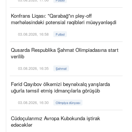
Konfrans Liqası: "Qarabağ"ın pley-off
mərhələsindəki potensial rəqibləri müəyyənləşdi
03.08.2026, 16:58
Futbol
Qusarda Respublika Şahmat Olimpiadasına start
verilib
03.08.2026, 16:35
Şahmat
Fərid Qayıbov ölkəmizi beynəlxalq yarışlarda
uğurla təmsil etmiş idmançılarla görüşüb
03.08.2026, 16:30
Olimpiya dünyası
Cüdoçularımız Avropa Kubokunda iştirak
edəcəklər