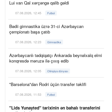
Lui van Qal xərçəngə qalib gəldi
07.08.2026, 12:45
Futbol
Bədii gimnastika üzrə 31-ci Azərbaycan
çempionatı başa çatıb
07.08.2026, 12:23
Gimnastika
Azərbaycanlı tədqiqatçı Ankarada beynəlxalq elmi
konqresdə məruzə ilə çıxış edib
07.08.2026, 12:05
Olimpiya dünyası
"Barselona"dan Rodri üçün transfer təklifi
07.08.2026, 11:53
Futbol
"Lids Yunayted" tarixinin ən bahalı transferini