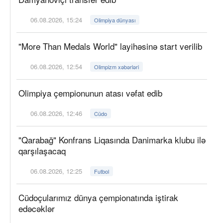
06.08.2026, 15:24
Olimpiya dünyası
"More Than Medals World" layihəsinə start verilib
06.08.2026, 12:54
Olimpizm xəbərləri
Olimpiya çempionunun atası vəfat edib
06.08.2026, 12:46
Cüdo
"Qarabağ" Konfrans Liqasında Danimarka klubu ilə
qarşılaşacaq
06.08.2026, 12:25
Futbol
Cüdoçularımız dünya çempionatında iştirak
edəcəklər