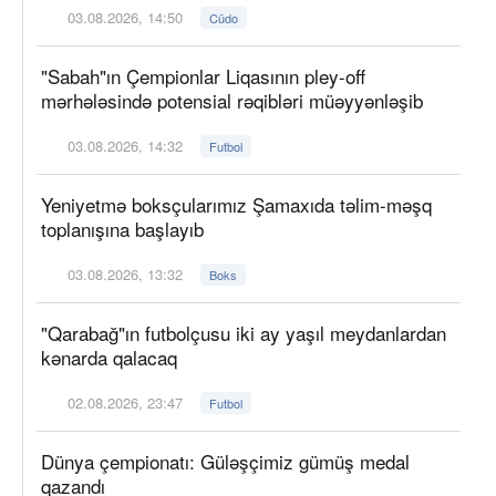
03.08.2026, 14:50
Cüdo
"Sabah"ın Çempionlar Liqasının pley-off
mərhələsində potensial rəqibləri müəyyənləşib
03.08.2026, 14:32
Futbol
Yeniyetmə boksçularımız Şamaxıda təlim-məşq
toplanışına başlayıb
03.08.2026, 13:32
Boks
"Qarabağ"ın futbolçusu iki ay yaşıl meydanlardan
kənarda qalacaq
02.08.2026, 23:47
Futbol
Dünya çempionatı: Güləşçimiz gümüş medal
qazandı