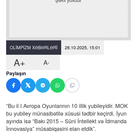
OLIMPIZM XƏBƏRLƏRI
28.10.2025, 15:01
A+
A-
Paylaşın
“Bu il I Avropa Oyunlarının 10 illik yubileyidir. MOK
bu yubiley münasibətilə xüsusi tədbir keçirdi. İyun
ayında isə “Bakı 2015 – Süni İntellekt və İdmanda
İnnovasiya” müsabiqəsini elan etdik”.