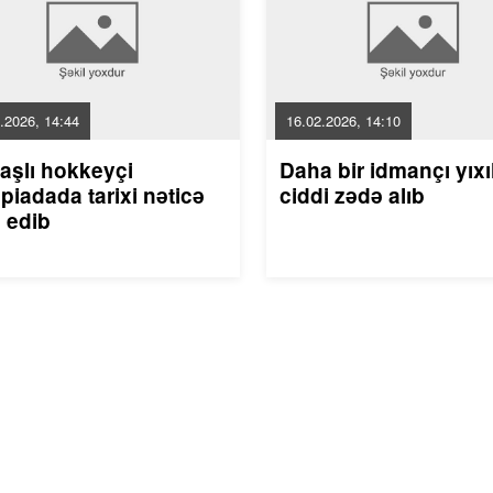
.2026, 14:44
16.02.2026, 14:10
aşlı hokkeyçi
Daha bir idmançı yıxı
piadada tarixi nəticə
ciddi zədə alıb
 edib