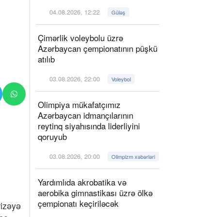
04.08.2026, 12:22
Güləş
Çimərlik voleybolu üzrə
Azərbaycan çempionatının püşkü
atılıb
03.08.2026, 22:00
Voleybol
Olimpiya mükafatçımız
Azərbaycan idmançılarının
reytinq siyahısında liderliyini
qoruyub
03.08.2026, 20:00
Olimpizm xəbərləri
Yardımlıda akrobatika və
aerobika gimnastikası üzrə ölkə
çempionatı keçiriləcək
rizəyə