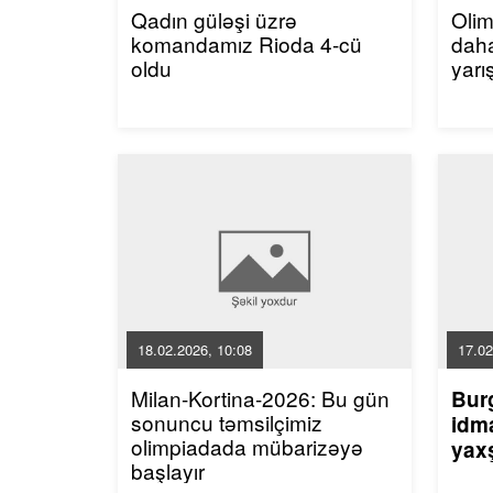
Qadın güləşi üzrə
Oli
komandamız Rioda 4-cü
dah
oldu
yarı
18.02.2026, 10:08
17.02
Milan-Kortina-2026: Bu gün
Bur
sonuncu təmsilçimiz
idma
olimpiadada mübarizəyə
yaxş
başlayır