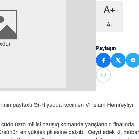
A+
A-
Paylaşın
ın paytaxtı Ər-Riyadda keçirilən VI İslam Həmrəyliyi
.
üdo üzrə millisi qarışıq komanda yarışlarının finalında
kürsünün ən yüksək pilləsinə qalxıb. Qeyd edək ki, müba