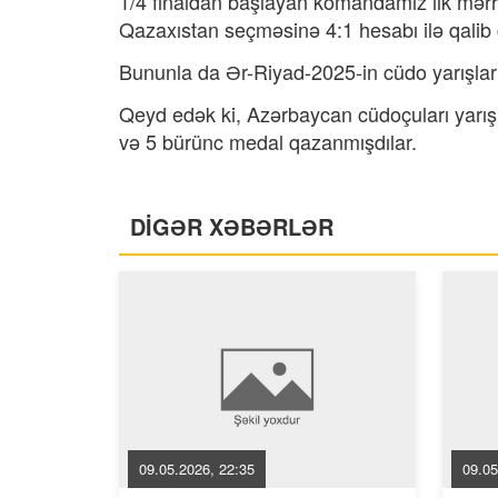
1/4 finaldan başlayan komandamız ilk mərh
Qazaxıstan seçməsinə 4:1 hesabı ilə qalib 
Bununla da Ər-Riyad-2025-in cüdo yarışlar
Qeyd edək ki, Azərbaycan cüdoçuları yarışla
və 5 bürünc medal qazanmışdılar.
DİGƏR XƏBƏRLƏR
09.05.2026, 22:35
09.05