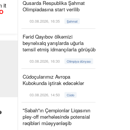
Qusarda Respublika Şahmat
 it
Olimpiadasına start verilib
O
03.08.2026, 16:35
Şahmat
Fərid Qayıbov ölkəmizi
beynəlxalq yarışlarda uğurla
təmsil etmiş idmançılarla görüşüb
03.08.2026, 16:30
Olimpiya dünyası
Cüdoçularımız Avropa
Kubokunda iştirak edəcəklər
03.08.2026, 14:50
Cüdo
"Sabah"ın Çempionlar Liqasının
ə
pley-off mərhələsində potensial
rəqibləri müəyyənləşib