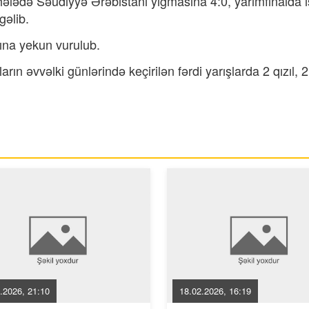
ələdə Səudiyyə Ərəbistanı yığmasına 4:0, yarımfinalda 
gəlib.
ına yekun vurulub.
rın əvvəlki günlərində keçirilən fərdi yarışlarda 2 qızıl,
.2026, 21:10
18.02.2026, 16:19