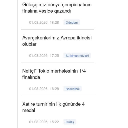
Güləşçimiz dünya çempionatının
finalına vəsiqə qazandı
01.08.2026, 18:28
Gündəm
Avarçəkənlərimiz Avropa ikincisi
olublar
01.08.2026, 17:25
Su idman növləri
Neftçi" Tokio mərhələsinin 1/4
finalında
01.08.2026, 16:28
Basketbol
Xatirə turnirinin ilk günündə 4
medal
01.08.2026, 15:22
Güləş