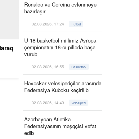
Ronaldo və Corcina evlənməyə
hazırlaşır
02.08.2026, 17:24
Futbol
U-18 basketbol millimiz Avropa
çempionatını 16-cı pillədə başa
laraq
vurub
02.08.2026, 16:55
Basketbol
Həvəskar velosipedçilər arasında
Federasiya Kuboku keçirilib
02.08.2026, 14:43
Velosiped
Azərbaycan Atletika
Federasiyasının məşqçisi vəfat
edib