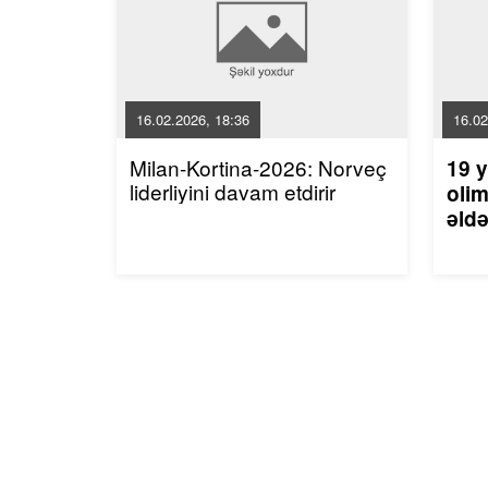
16.02.2026, 18:36
16.02
Milan-Kortina-2026: Norveç
19 y
liderliyini davam etdirir
olim
əldə