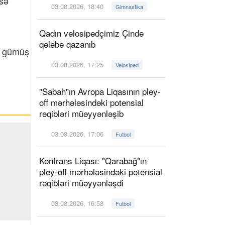
isə
03.08.2026, 18:40
Gimnastika
Qadın velosipedçimiz Çində
qələbə qazanıb
 2 gümüş
03.08.2026, 17:25
Velosiped
"Sabah"ın Avropa Liqasının pley-
off mərhələsindəki potensial
rəqibləri müəyyənləşib
03.08.2026, 17:06
Futbol
Konfrans Liqası: "Qarabağ"ın
pley-off mərhələsindəki potensial
rəqibləri müəyyənləşdi
03.08.2026, 16:58
Futbol