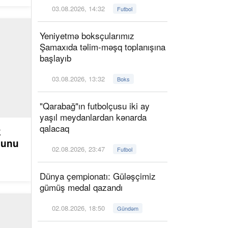
03.08.2026, 14:32
Futbol
Yeniyetmə boksçularımız
Şamaxıda təlim-məşq toplanışına
başlayıb
03.08.2026, 13:32
Boks
"Qarabağ"ın futbolçusu iki ay
yaşıl meydanlardan kənarda
qalacaq
k
ğunu
02.08.2026, 23:47
Futbol
Dünya çempionatı: Güləşçimiz
gümüş medal qazandı
02.08.2026, 18:50
Gündəm