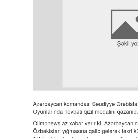
Azərbaycan komandası Səudiyyə Ərəbistanın
Oyunlarında növbəti qızıl medalını qazanıb
Olimpnews.az xəbər verir ki, Azərbaycanın c
Özbəkistan yığmasına qalib gələrək fəxri 