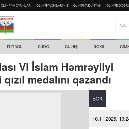
OLIMPIYA OYUNLARI
OLIMPIYACHILARIMIZ
OLIMPIYA DÜNYASI
OLIMPE DOĞR
FUTBOL
CÜDO
GÜLƏŞ
BOKS
GIM
sı VI İslam Həmrəyliyi
 qızıl medalını qazandı
BOK
10.11.2025, 19:2