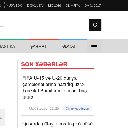
U
MÜSAHIBƏ
EKSKLÜZIV
RIO 2016
OLIMPIYA
BAKU 2017
NASTIKA
ŞAHMAT
ƏLAQƏ
SON XƏBƏRLƏR
FIFA U-15 və U-20 dünya
çempionatlarına hazırlıq üzrə
Təşkilat Komitəsinin iclası baş
tutub
05.08.2026, 22:25
Olimpiya dünyası
4
Qusarda güləşin dostluq körpüsü