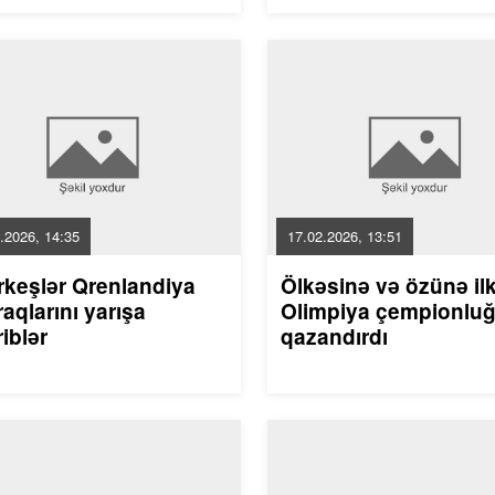
.2026, 14:35
17.02.2026, 13:51
rkeşlər Qrenlandiya
Ölkəsinə və özünə il
aqlarını yarışa
Olimpiya çempionlu
riblər
qazandırdı