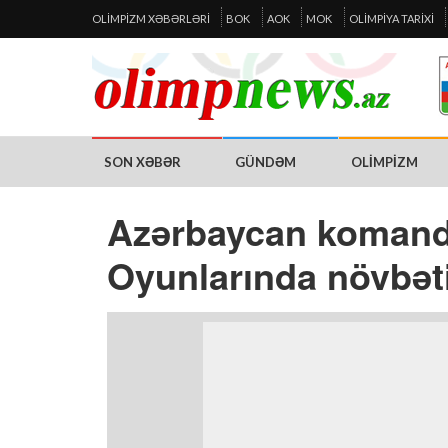
OLIMPIZM XƏBƏRLƏRI
BOK
AOK
MOK
OLIMPIYA TARIXI
SON XƏBƏR
GÜNDƏM
OLIMPIZM
Azərbaycan komanda
Oyunlarında növbəti