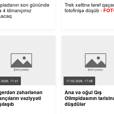
mpiadanın son günündə
Trek xəttinə tərəf qaçan
a 4 idmançımız
fotofinişə düşüb -
FOT
şacaq
.2026, 17:41
17.02.2026, 17:08
gerdən zəhərlənən
Ana və oğul Qış
nçıların vəziyyəti
Olimpidasının tarixin
ılaşıb
düşdülər