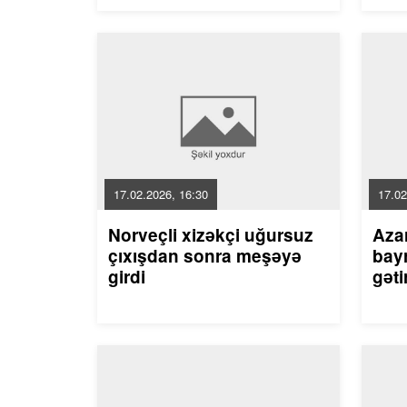
17.02.2026, 16:30
17.02
Norveçli xizəkçi uğursuz
Aza
çıxışdan sonra meşəyə
bayr
girdi
gəti