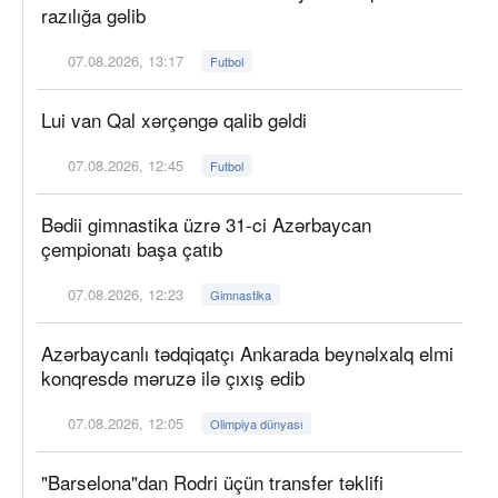
razılığa gəlib
07.08.2026, 13:17
Futbol
Lui van Qal xərçəngə qalib gəldi
07.08.2026, 12:45
Futbol
Bədii gimnastika üzrə 31-ci Azərbaycan
çempionatı başa çatıb
07.08.2026, 12:23
Gimnastika
Azərbaycanlı tədqiqatçı Ankarada beynəlxalq elmi
konqresdə məruzə ilə çıxış edib
07.08.2026, 12:05
Olimpiya dünyası
"Barselona"dan Rodri üçün transfer təklifi