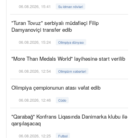
06.08.2026, 15:41
Su idman növləri
"Turan Tovuz" serbiyalı müdafiəçi Filip
Damyanoviçi transfer edib
06.08.2026, 15:24
Olimpiya dünyası
"More Than Medals World" layihəsinə start verilib
06.08.2026, 12:54
Olimpizm xəbərləri
Olimpiya çempionunun atası vəfat edib
06.08.2026, 12:46
Cüdo
"Qarabağ" Konfrans Liqasında Danimarka klubu ilə
qarşılaşacaq
06.08.2026, 12:25
Futbol