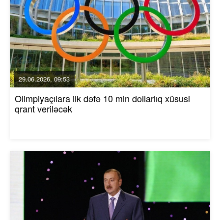
29.06.2026, 09:53
Olimpiyaçılara ilk dəfə 10 min dollarlıq xüsusi
qrant veriləcək