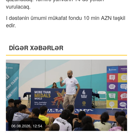
vurulacaq.
I dəstənin ümumi mükafat fondu 10 min AZN təşkil
edir.
DİGƏR XƏBƏRLƏR
06.08.2026, 12:54