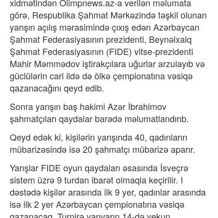
xidmətindən Olimpnews.az-a verilən məlumata
görə, Respublika Şahmat Mərkəzində təşkil olunan
yarışın açılış mərasimində çıxış edən Azərbaycan
Şahmat Federasiyasının prezidenti, Beynəlxalq
Şahmat Federasiyasının (FIDE) vitse-prezidenti
Mahir Məmmədov iştirakçılara uğurlar arzulayıb və
güclülərin cari ildə də ölkə çempionatına vəsiqə
qazanacağını qeyd edib.
Sonra yarışın baş hakimi Azər İbrahimov
şahmatçıları qaydalar barədə məlumatlandırıb.
Qeyd edək ki, kişilərin yarışında 40, qadınların
mübarizəsində isə 20 şahmatçı mübarizə aparır.
Yarışlar FIDE oyun qaydaları əsasında İsveçrə
sistem üzrə 9 turdan ibarət olmaqla keçirilir. I
dəstədə kişilər arasında ilk 9 yer, qadınlar arasında
isə ilk 2 yer Azərbaycan çempionatına vəsiqə
qazanacaq. Turnirə yanvarın 14-də yekun