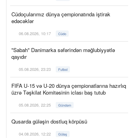
Cüdoçularımız dünya çempionatında iştirak
edəcəklər
06.08.2026, 10:17
Cüdo
"Sabah" Danimarka səfərindən məğlubiyyətlə
qayıdır
05.08.2026, 23:23
Futbol
FIFA U-15 və U-20 dünya çempionatlarına hazırlıq
üzrə Təşkilat Komitəsinin iclası baş tutub
05.08.2026, 22:25
Gündəm
Qusarda güləşin dostluq körpüsü
04.08.2026, 12:22
Güləş