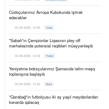
Cüdoçularımız Avropa Kubokunda iştirak
edəcəklər
03.08.2026, 14:50
Cüdo
"Sabah"ın Çempionlar Liqasının pley-off
mərhələsində potensial rəqibləri müəyyənləşib
03.08.2026, 14:32
Futbol
Yeniyetmə boksçularımız Şamaxıda təlim-məşq
toplanışına başlayıb
03.08.2026, 13:32
Boks
"Qarabağ"ın futbolçusu iki ay yaşıl meydanlardan
kənarda qalacaq