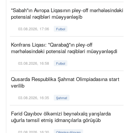
"Sabah"ın Avropa Liqasının pley-off mərhələsindəki
potensial rəqibləri müəyyənləşib
03.08.2026, 17:06
Futbol
Konfrans Liqası: "Qarabağ"ın pley-off
mərhələsindəki potensial rəqibləri müəyyənləşdi
03.08.2026, 16:58
Futbol
Qusarda Respublika Şahmat Olimpiadasına start
verilib
03.08.2026, 16:35
Şahmat
Fərid Qayıbov ölkəmizi beynəlxalq yarışlarda
uğurla təmsil etmiş idmançılarla görüşüb
03.08.2026, 16:30
Olimpiya dünyası