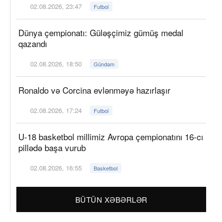
02.08.2026, 23:47
Futbol
Dünya çempionatı: Güləşçimiz gümüş medal
qazandı
02.08.2026, 18:50
Gündəm
Ronaldo və Corcina evlənməyə hazırlaşır
02.08.2026, 17:24
Futbol
U-18 basketbol millimiz Avropa çempionatını 16-cı
pillədə başa vurub
02.08.2026, 16:55
Basketbol
BÜTÜN XƏBƏRLƏR