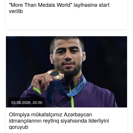
"More Than Medals World" layihəsinə start
verilib
03.08.2026, 20:00
Olimpiya mükafatçımız Azərbaycan
idmançılarının reytinq siyahısında liderliyini
qoruyub