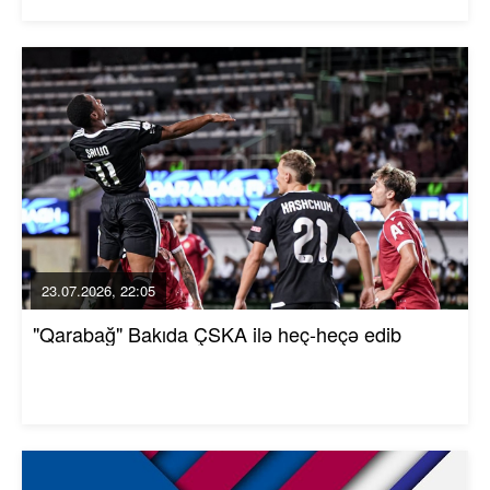
23.07.2026, 22:05
"Qarabağ" Bakıda ÇSKA ilə heç-heçə edib