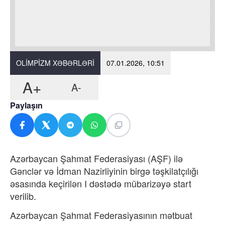
OLIMPIZM XƏBƏRLƏRI
07.01.2026, 10:51
A+
A-
Paylaşın
Azərbaycan Şahmat Federasiyası (AŞF) ilə
Gənclər və İdman Nazirliyinin birgə təşkilatçılığı
əsasında keçirilən I dəstədə mübarizəyə start
verilib.
Azərbaycan Şahmat Federasiyasının mətbuat