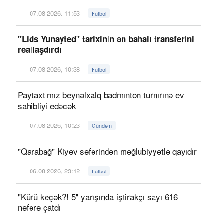
07.08.2026, 11:53
Futbol
"Lids Yunayted" tarixinin ən bahalı transferini
reallaşdırdı
07.08.2026, 10:38
Futbol
Paytaxtımız beynəlxalq badminton turnirinə ev
sahibliyi edəcək
07.08.2026, 10:23
Gündəm
"Qarabağ" Kiyev səfərindən məğlubiyyətlə qayıdır
06.08.2026, 23:12
Futbol
"Kürü keçək?! 5" yarışında iştirakçı sayı 616
nəfərə çatdı