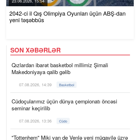
23.06.2026, 15:54
2042-ci il Qış Olimpiya Oyunları üçün ABŞ-dan
yeni təşəbbüs
SON XƏBƏRLƏR
Qızlardan ibarət basketbol millimiz Şimali
Makedoniyaya qalib gəlib
07.08.2026, 14:39
Basketbol
Cüdoçularımız üçün dünya çempionatı öncəsi
seminar keçirilib
07.08.2026, 13:36
Cüdo
"Tottenhem" Miki van de Venlə yeni müqavilə üzrə