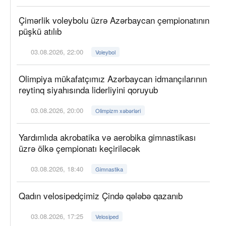
Çimərlik voleybolu üzrə Azərbaycan çempionatının
püşkü atılıb
03.08.2026, 22:00
Voleybol
Olimpiya mükafatçımız Azərbaycan idmançılarının
reytinq siyahısında liderliyini qoruyub
03.08.2026, 20:00
Olimpizm xəbərləri
Yardımlıda akrobatika və aerobika gimnastikası
üzrə ölkə çempionatı keçiriləcək
03.08.2026, 18:40
Gimnastika
Qadın velosipedçimiz Çində qələbə qazanıb
03.08.2026, 17:25
Velosiped