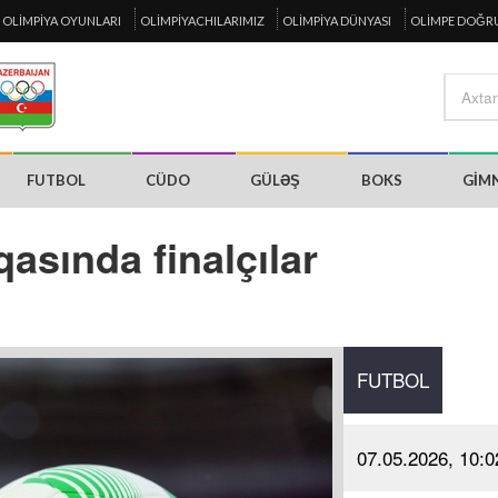
OLIMPIYA OYUNLARI
OLIMPIYACHILARIMIZ
OLIMPIYA DÜNYASI
OLIMPE DOĞR
FUTBOL
CÜDO
GÜLƏŞ
BOKS
GIM
asında finalçılar
FUTBOL
07.05.2026, 10:0