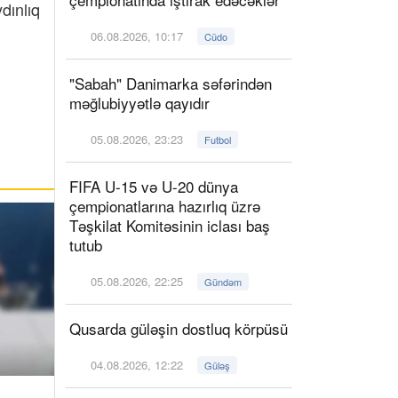
dınlıq
06.08.2026, 10:17
Cüdo
"Sabah" Danimarka səfərindən
məğlubiyyətlə qayıdır
05.08.2026, 23:23
Futbol
FIFA U-15 və U-20 dünya
çempionatlarına hazırlıq üzrə
Təşkilat Komitəsinin iclası baş
tutub
05.08.2026, 22:25
Gündəm
Qusarda güləşin dostluq körpüsü
04.08.2026, 12:22
Güləş