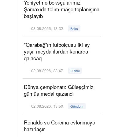
Yeniyetmə boksçularımız
Şamaxıda təlim-məşq toplanışına
başlayıb
03.08.2026, 13:32
Boks
"Qarabağ"ın futbolçusu iki ay
yaşıl meydanlardan kənarda
qalacaq
02.08.2026, 23:47
Futbol
Dünya çempionatı: Güləşçimiz
gümüş medal qazandı
02.08.2026, 18:50
Gündəm
Ronaldo və Corcina evlənməyə
hazırlaşır