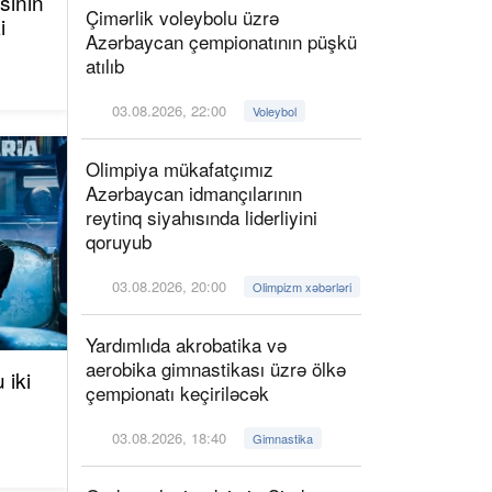
sının
Çimərlik voleybolu üzrə
i
Azərbaycan çempionatının püşkü
atılıb
03.08.2026, 22:00
Voleybol
Olimpiya mükafatçımız
Azərbaycan idmançılarının
reytinq siyahısında liderliyini
qoruyub
03.08.2026, 20:00
Olimpizm xəbərləri
Yardımlıda akrobatika və
aerobika gimnastikası üzrə ölkə
 iki
çempionatı keçiriləcək
03.08.2026, 18:40
Gimnastika