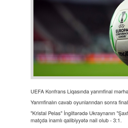
UEFA Konfrans Liqasında yarımfinal mərhə
Yarımfinalın cavab oyunlarından sonra finalç
"Kristal Pelas" İngiltərədə Ukraynanın "Şa
matçda inamlı qalibiyyətə nail olub - 3:1.