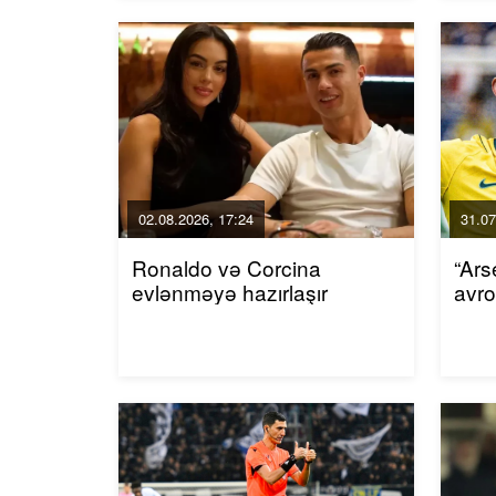
02.08.2026, 17:24
31.07
Ronaldo və Corcina
“Ars
evlənməyə hazırlaşır
avro