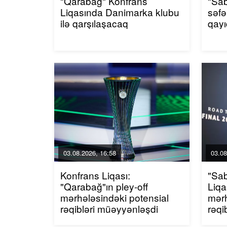
"Qarabağ" Konfrans
"Sa
Liqasında Danimarka klubu
səfə
ilə qarşılaşacaq
qayı
03.08.2026, 16:58
03.08
Konfrans Liqası:
"Sa
"Qarabağ"ın pley-off
Liqa
mərhələsindəki potensial
mərh
rəqibləri müəyyənləşdi
rəqi