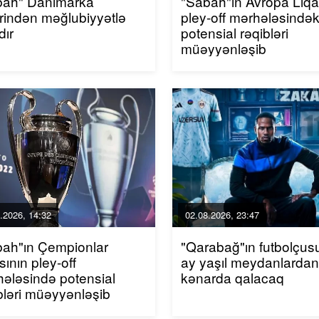
bah" Danimarka
"Sabah"ın Avropa Liqa
rindən məğlubiyyətlə
pley-off mərhələsindək
dır
potensial rəqibləri
müəyyənləşib
.2026, 14:32
02.08.2026, 23:47
bah"ın Çempionlar
"Qarabağ"ın futbolçusu
sının pley-off
ay yaşıl meydanlardan
ələsində potensial
kənarda qalacaq
bləri müəyyənləşib