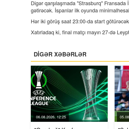
Digər qarşılaşmada "Strasburq" Fransada İs
gətirəcək. İspanlar ilk oyunda minimalhesab
Hər iki görüş saat 23:00-da start götürəcək
Xatırladaq ki, final matçı mayın 27-də Leyp
DİGƏR XƏBƏRLƏR
06.08.2026, 12:25
05.08