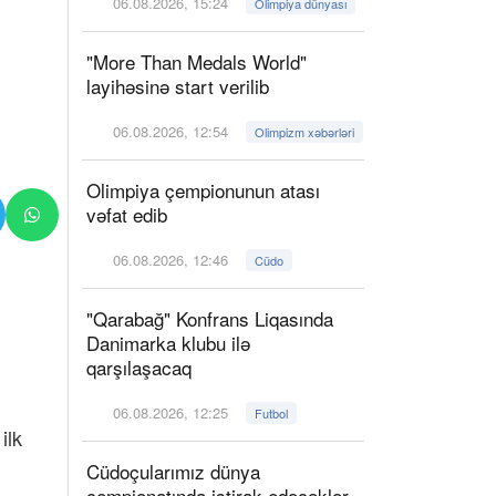
06.08.2026, 15:24
Olimpiya dünyası
"More Than Medals World"
layihəsinə start verilib
06.08.2026, 12:54
Olimpizm xəbərləri
Olimpiya çempionunun atası
vəfat edib
06.08.2026, 12:46
Cüdo
"Qarabağ" Konfrans Liqasında
Danimarka klubu ilə
qarşılaşacaq
06.08.2026, 12:25
Futbol
ilk
Cüdoçularımız dünya
çempionatında iştirak edəcəklər