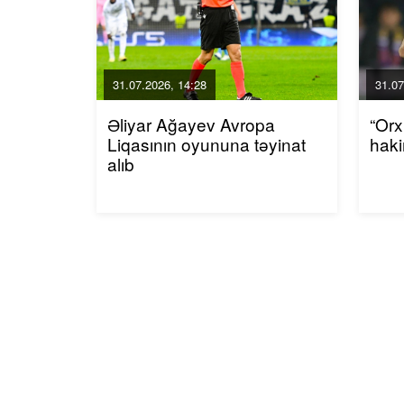
31.07.2026, 14:28
31.07
Əliyar Ağayev Avropa
“Or
Liqasının oyununa təyinat
haki
alıb