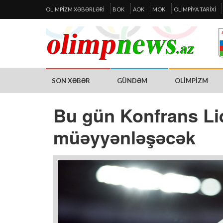
OLIMPIZM XƏBƏRLƏRI
BOK
AOK
MOK
OLIMPIYA TARIXI
SON XƏBƏR
GÜNDƏM
OLIMPIZM
Bu gün Konfrans Liq
müəyyənləşəcək