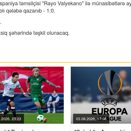
paniya təmsilçisi "Rayo Valyekano" ilə münasibətlərə ay
lı qələbə qazanıb - 1:0.
.
tsiq şəhərində təşkil olunacaq.
.2026, 23:23
03.08.2026, 17:06