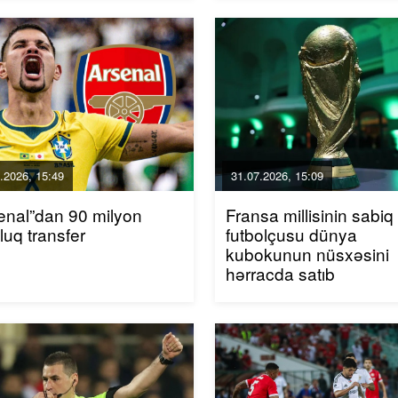
.2026, 15:49
31.07.2026, 15:09
enal”dan 90 milyon
Fransa millisinin sabiq
luq transfer
futbolçusu dünya
kubokunun nüsxəsini
hərracda satıb