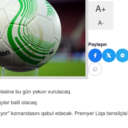
A+
A-
Paylaşın
ləsinə bu gün yekun vurulacaq.
ılar bəlli olacaq.
xtyor" komandasını qəbul edəcək. Premyer Liqa təmsilçisi 