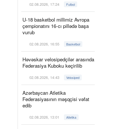
02.08.2026, 17:24
Futbol
U-18 basketbol millimiz Avropa
çempionatını 16-cı pillədə başa
vurub
02.08.2026, 16:55
Basketbol
Həvəskar velosipedçilər arasında
Federasiya Kuboku keçirilib
02.08.2026, 14:43
Velosiped
Azərbaycan Atletika
Federasiyasının məşqçisi vəfat
edib
02.08.2026, 13:01
Atletika