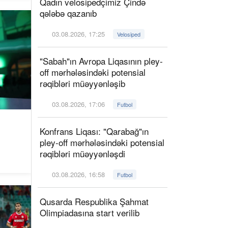
Qadın velosipedçimiz Çində
qələbə qazanıb
03.08.2026, 17:25
Velosiped
"Sabah"ın Avropa Liqasının pley-
off mərhələsindəki potensial
rəqibləri müəyyənləşib
03.08.2026, 17:06
Futbol
Konfrans Liqası: "Qarabağ"ın
pley-off mərhələsindəki potensial
rəqibləri müəyyənləşdi
03.08.2026, 16:58
Futbol
Qusarda Respublika Şahmat
Olimpiadasına start verilib