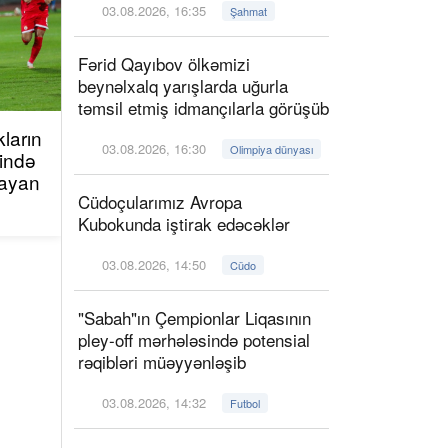
03.08.2026, 16:35
Şahmat
Fərid Qayıbov ölkəmizi
beynəlxalq yarışlarda uğurla
təmsil etmiş idmançılarla görüşüb
ların
03.08.2026, 16:30
Olimpiya dünyası
sində
layan
Cüdoçularımız Avropa
Kubokunda iştirak edəcəklər
03.08.2026, 14:50
Cüdo
"Sabah"ın Çempionlar Liqasının
pley-off mərhələsində potensial
rəqibləri müəyyənləşib
03.08.2026, 14:32
Futbol