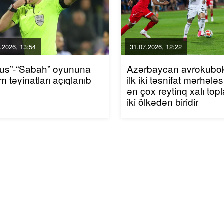
.2026, 13:54
31.07.2026, 12:22
xus”-“Sabah” oyununa
Azərbaycan avrokubok
m təyinatları açıqlanıb
ilk iki təsnifat mərhələ
ən çox reytinq xalı top
iki ölkədən biridir