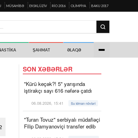
U
MÜSAHIBƏ
EKSKLÜZIV
RIO 2016
OLIMPIYA
BAKU 2017
NASTIKA
ŞAHMAT
ƏLAQƏ
SON XƏBƏRLƏR
"Kürü keçək?! 5" yarışında
iştirakçı sayı 616 nəfərə çatdı
06.08.2026, 15:41
Su idman növləri
"Turan Tovuz" serbiyalı müdafiəçi
Filip Damyanoviçi transfer edib
2