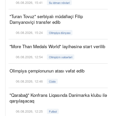
06.08.2026, 15:41
Su idman növləri
"Turan Tovuz" serbiyalı müdafiəçi Filip
Damyanoviçi transfer edib
06.08.2026, 15:24
Olimpiya dünyası
"More Than Medals World" layihəsinə start verilib
06.08.2026, 12:54
Olimpizm xəbərləri
Olimpiya çempionunun atası vəfat edib
06.08.2026, 12:46
Cüdo
"Qarabağ" Konfrans Liqasında Danimarka klubu ilə
qarşılaşacaq
06.08.2026, 12:25
Futbol