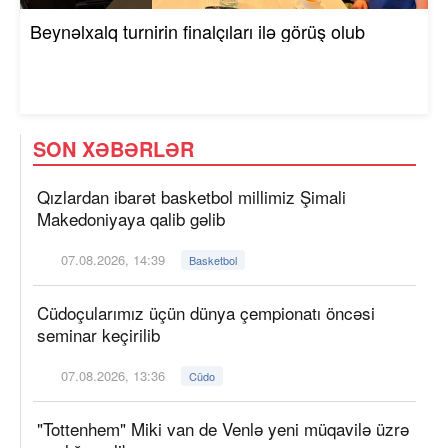
Beynəlxalq turnirin finalçıları ilə görüş olub
SON XƏBƏRLƏR
Qızlardan ibarət basketbol millimiz Şimali
Makedoniyaya qalib gəlib
07.08.2026, 14:39
Basketbol
Cüdoçularımız üçün dünya çempionatı öncəsi
seminar keçirilib
07.08.2026, 13:36
Cüdo
"Tottenhem" Miki van de Venlə yeni müqavilə üzrə