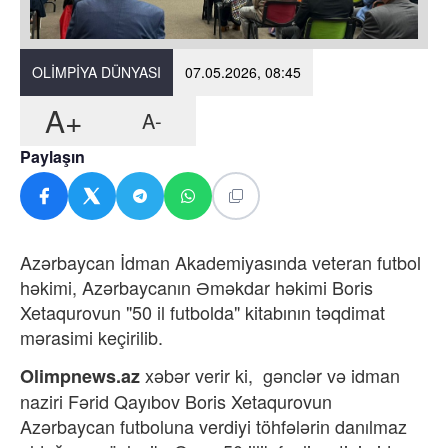
OLIMPIYA DÜNYASI
07.05.2026, 08:45
A+
A-
Paylaşın
Azərbaycan İdman Akademiyasında veteran futbol
həkimi, Azərbaycanın Əməkdar həkimi Boris
Xetaqurovun "50 il futbolda" kitabının təqdimat
mərasimi keçirilib.
xəbər verir ki,
gənclər və idman
Olimpnews.az
naziri Fərid Qayıbov Boris Xetaqurovun
Azərbaycan futboluna verdiyi töhfələrin danılmaz