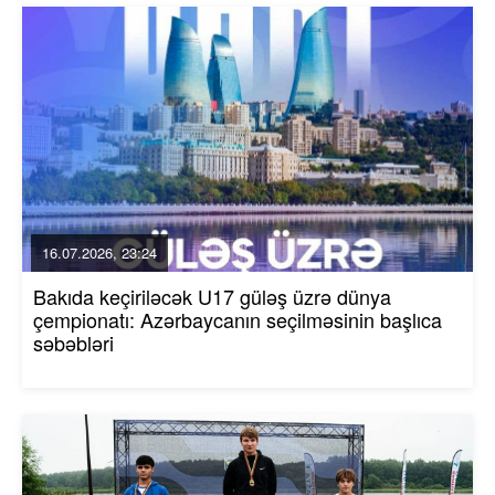
16.07.2026, 23:24
Bakıda keçiriləcək U17 güləş üzrə dünya
çempionatı: Azərbaycanın seçilməsinin başlıca
səbəbləri