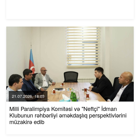
21.07.2026, 18:03
Milli Paralimpiya Komitəsi və "Neftçi" İdman
Klubunun rəhbərliyi əməkdaşlıq perspektivlərini
müzakirə edib