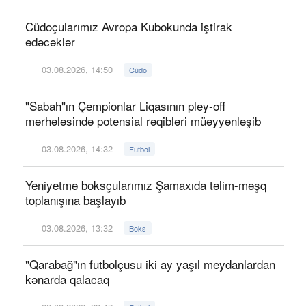
Cüdoçularımız Avropa Kubokunda iştirak
edəcəklər
03.08.2026, 14:50
Cüdo
"Sabah"ın Çempionlar Liqasının pley-off
mərhələsində potensial rəqibləri müəyyənləşib
03.08.2026, 14:32
Futbol
Yeniyetmə boksçularımız Şamaxıda təlim-məşq
toplanışına başlayıb
03.08.2026, 13:32
Boks
"Qarabağ"ın futbolçusu iki ay yaşıl meydanlardan
kənarda qalacaq