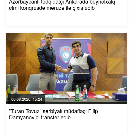
Azərbaycanlı tədqiqatçı Ankarada beynəlxalq
elmi konqresdə məruzə ilə çıxış edib
06.08.2026, 15:24
"Turan Tovuz" serbiyalı müdafiəçi Filip
Damyanoviçi transfer edib