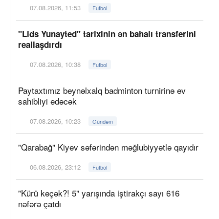
07.08.2026, 11:53
Futbol
"Lids Yunayted" tarixinin ən bahalı transferini
reallaşdırdı
07.08.2026, 10:38
Futbol
Paytaxtımız beynəlxalq badminton turnirinə ev
sahibliyi edəcək
07.08.2026, 10:23
Gündəm
"Qarabağ" Kiyev səfərindən məğlubiyyətlə qayıdır
06.08.2026, 23:12
Futbol
"Kürü keçək?! 5" yarışında iştirakçı sayı 616
nəfərə çatdı