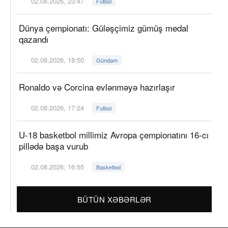
02.08.2026, 23:47
Futbol
Dünya çempionatı: Güləşçimiz gümüş medal
qazandı
02.08.2026, 18:50
Gündəm
Ronaldo və Corcina evlənməyə hazırlaşır
02.08.2026, 17:24
Futbol
U-18 basketbol millimiz Avropa çempionatını 16-cı
pillədə başa vurub
02.08.2026, 16:55
Basketbol
BÜTÜN XƏBƏRLƏR