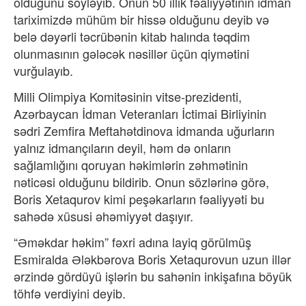
olduğunu söyləyib. Onun 50 illik fəaliyyətinin idman
tariximizdə mühüm bir hissə olduğunu deyib və
belə dəyərli təcrübənin kitab halında təqdim
olunmasının gələcək nəsillər üçün qiymətini
vurğulayıb.
Milli Olimpiya Komitəsinin vitse-prezidenti,
Azərbaycan İdman Veteranları İctimai Birliyinin
sədri Zemfira Meftahətdinova idmanda uğurların
yalnız idmançıların deyil, həm də onların
sağlamlığını qoruyan həkimlərin zəhmətinin
nəticəsi olduğunu bildirib. Onun sözlərinə görə,
Boris Xetaqurov kimi peşəkarların fəaliyyəti bu
sahədə xüsusi əhəmiyyət daşıyır.
“Əməkdar həkim” fəxri adına layiq görülmüş
Esmiralda Ələkbərova Boris Xetaqurovun uzun illər
ərzində gördüyü işlərin bu sahənin inkişafına böyük
töhfə verdiyini deyib.