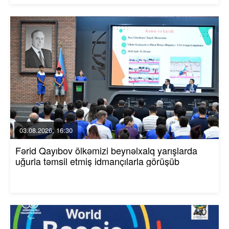
03.08.2026, 16:30
Fərid Qayıbov ölkəmizi beynəlxalq yarışlarda
uğurla təmsil etmiş idmançılarla görüşüb