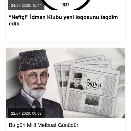
24.07.2026, 15:44
“Neftçi” İdman Klubu yeni loqosunu təqdim
edib
22.07.2026, 00:38
Bu gün Milli Mətbuat Günüdür