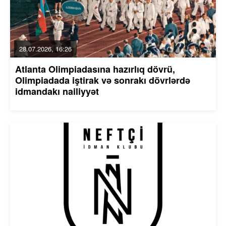
28.07.2026, 16:26
Atlanta Olimpiadasına hazırlıq dövrü,
Olimpiadada iştirak və sonrakı dövrlərdə
idmandakı nailiyyət