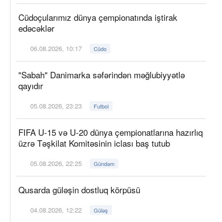
Cüdoçularımız dünya çempionatında iştirak
edəcəklər
06.08.2026, 10:17
Cüdo
"Sabah" Danimarka səfərindən məğlubiyyətlə
qayıdır
05.08.2026, 23:23
Futbol
FIFA U-15 və U-20 dünya çempionatlarına hazırlıq
üzrə Təşkilat Komitəsinin iclası baş tutub
05.08.2026, 22:25
Gündəm
Qusarda güləşin dostluq körpüsü
04.08.2026, 12:22
Güləş