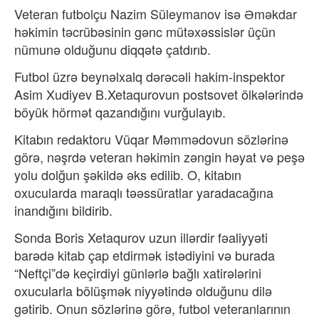
Veteran futbolçu Nazim Süleymanov isə Əməkdar
həkimin təcrübəsinin gənc mütəxəssislər üçün
nümunə olduğunu diqqətə çatdırıb.
Futbol üzrə beynəlxalq dərəcəli hakim-inspektor
Asim Xudiyev B.Xetaqurovun postsovet ölkələrində
böyük hörmət qazandığını vurğulayıb.
Kitabın redaktoru Vüqar Məmmədovun sözlərinə
görə, nəşrdə veteran həkimin zəngin həyat və peşə
yolu dolğun şəkildə əks edilib. O, kitabın
oxucularda maraqlı təəssüratlar yaradacağına
inandığını bildirib.
Sonda Boris Xetaqurov uzun illərdir fəaliyyəti
barədə kitab çap etdirmək istədiyini və burada
“Neftçi”də keçirdiyi günlərlə bağlı xatirələrini
oxucularla bölüşmək niyyətində olduğunu dilə
gətirib. Onun sözlərinə görə, futbol veteranlarının