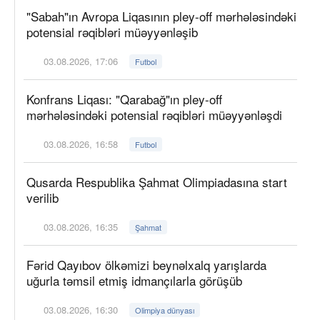
"Sabah"ın Avropa Liqasının pley-off mərhələsindəki
potensial rəqibləri müəyyənləşib
03.08.2026, 17:06
Futbol
Konfrans Liqası: "Qarabağ"ın pley-off
mərhələsindəki potensial rəqibləri müəyyənləşdi
03.08.2026, 16:58
Futbol
Qusarda Respublika Şahmat Olimpiadasına start
verilib
03.08.2026, 16:35
Şahmat
Fərid Qayıbov ölkəmizi beynəlxalq yarışlarda
uğurla təmsil etmiş idmançılarla görüşüb
03.08.2026, 16:30
Olimpiya dünyası