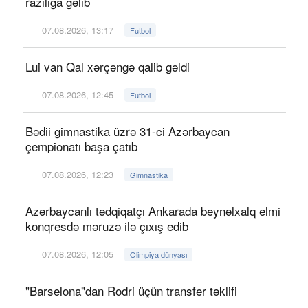
razılığa gəlib
07.08.2026, 13:17
Futbol
Lui van Qal xərçəngə qalib gəldi
07.08.2026, 12:45
Futbol
Bədii gimnastika üzrə 31-ci Azərbaycan
çempionatı başa çatıb
07.08.2026, 12:23
Gimnastika
Azərbaycanlı tədqiqatçı Ankarada beynəlxalq elmi
konqresdə məruzə ilə çıxış edib
07.08.2026, 12:05
Olimpiya dünyası
"Barselona"dan Rodri üçün transfer təklifi