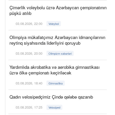
Çimərlik voleybolu üzrə Azərbaycan çempionatının
püşkü atılıb
03.08.2026, 22:00
Voleybol
Olimpiya mükafatçımız Azərbaycan idmançılarının
reytinq siyahısında liderliyini qoruyub
03.08.2026, 20:00
Olimpizm xəbərləri
Yardımlıda akrobatika və aerobika gimnastikası
üzrə ölkə çempionatı keçiriləcək
03.08.2026, 18:40
Gimnastika
Qadın velosipedçimiz Çində qələbə qazanıb
03.08.2026, 17:25
Velosiped