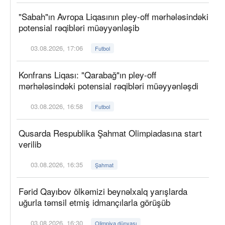
"Sabah"ın Avropa Liqasının pley-off mərhələsindəki
potensial rəqibləri müəyyənləşib
03.08.2026, 17:06
Futbol
Konfrans Liqası: "Qarabağ"ın pley-off
mərhələsindəki potensial rəqibləri müəyyənləşdi
03.08.2026, 16:58
Futbol
Qusarda Respublika Şahmat Olimpiadasına start
verilib
03.08.2026, 16:35
Şahmat
Fərid Qayıbov ölkəmizi beynəlxalq yarışlarda
uğurla təmsil etmiş idmançılarla görüşüb
03.08.2026, 16:30
Olimpiya dünyası