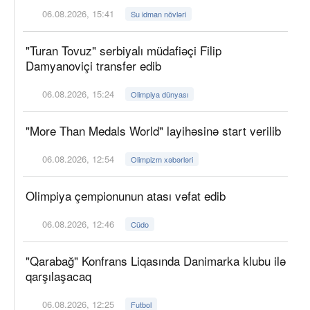
06.08.2026, 15:41
Su idman növləri
"Turan Tovuz" serbiyalı müdafiəçi Filip
Damyanoviçi transfer edib
06.08.2026, 15:24
Olimpiya dünyası
"More Than Medals World" layihəsinə start verilib
06.08.2026, 12:54
Olimpizm xəbərləri
Olimpiya çempionunun atası vəfat edib
06.08.2026, 12:46
Cüdo
"Qarabağ" Konfrans Liqasında Danimarka klubu ilə
qarşılaşacaq
06.08.2026, 12:25
Futbol