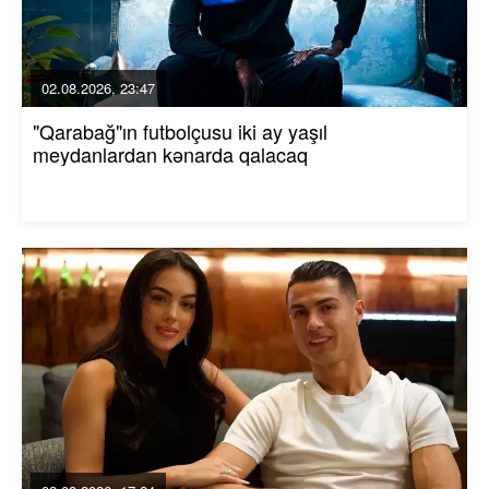
02.08.2026, 23:47
"Qarabağ"ın futbolçusu iki ay yaşıl
meydanlardan kənarda qalacaq