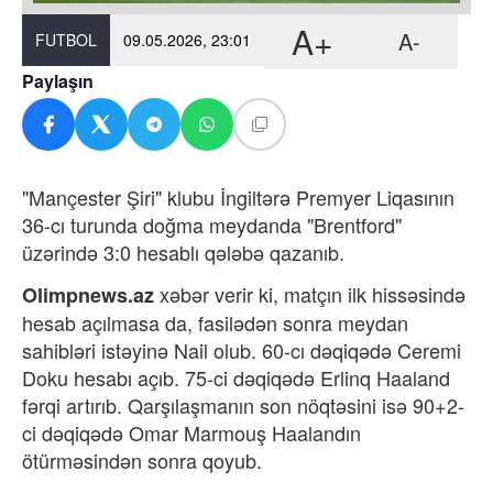
A+
A-
FUTBOL
09.05.2026, 23:01
Paylaşın
"Mançester Şiri" klubu İngiltərə Premyer Liqasının
36-cı turunda doğma meydanda "Brentford"
üzərində 3:0 hesablı qələbə qazanıb.
xəbər verir ki, m
atçın ilk hissəsində
Olimpnews.az
hesab açılmasa da, fasilədən sonra meydan
sahibləri istəyinə Nail olub. 60-cı dəqiqədə Ceremi
Doku hesabı açıb. 75-ci dəqiqədə Erlinq Haaland
fərqi artırıb. Qarşılaşmanın son nöqtəsini isə 90+2-
ci dəqiqədə Omar Marmouş Haalandın
ötürməsindən sonra qoyub.