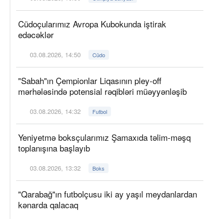
Cüdoçularımız Avropa Kubokunda iştirak
edəcəklər
03.08.2026, 14:50
Cüdo
"Sabah"ın Çempionlar Liqasının pley-off
mərhələsində potensial rəqibləri müəyyənləşib
03.08.2026, 14:32
Futbol
Yeniyetmə boksçularımız Şamaxıda təlim-məşq
toplanışına başlayıb
03.08.2026, 13:32
Boks
"Qarabağ"ın futbolçusu iki ay yaşıl meydanlardan
kənarda qalacaq