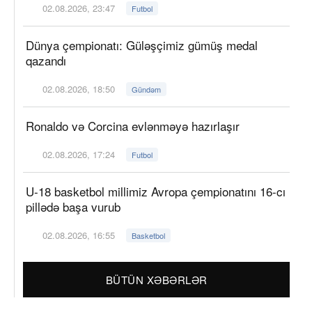
02.08.2026, 23:47
Futbol
Dünya çempionatı: Güləşçimiz gümüş medal
qazandı
02.08.2026, 18:50
Gündəm
Ronaldo və Corcina evlənməyə hazırlaşır
02.08.2026, 17:24
Futbol
U-18 basketbol millimiz Avropa çempionatını 16-cı
pillədə başa vurub
02.08.2026, 16:55
Basketbol
BÜTÜN XƏBƏRLƏR