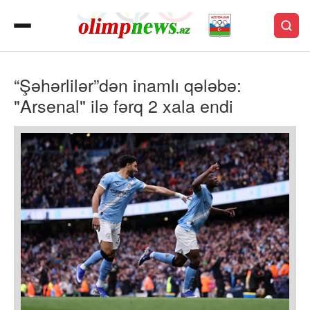
“Şəhərlilər”dən inamlı qələbə:
"Arsenal" ilə fərq 2 xala endi