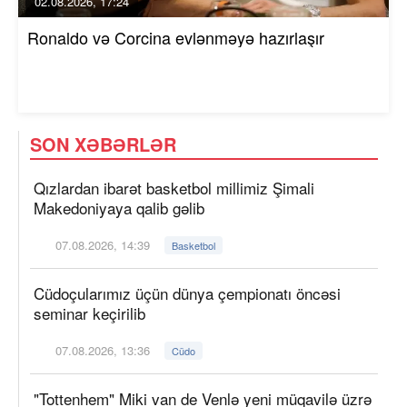
02.08.2026, 17:24
Ronaldo və Corcina evlənməyə hazırlaşır
SON XƏBƏRLƏR
Qızlardan ibarət basketbol millimiz Şimali
Makedoniyaya qalib gəlib
07.08.2026, 14:39
Basketbol
Cüdoçularımız üçün dünya çempionatı öncəsi
seminar keçirilib
07.08.2026, 13:36
Cüdo
"Tottenhem" Miki van de Venlə yeni müqavilə üzrə