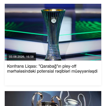
03.08.2026, 16:58
Konfrans Liqası: "Qarabağ"ın pley-off
mərhələsindəki potensial rəqibləri müəyyənləşdi