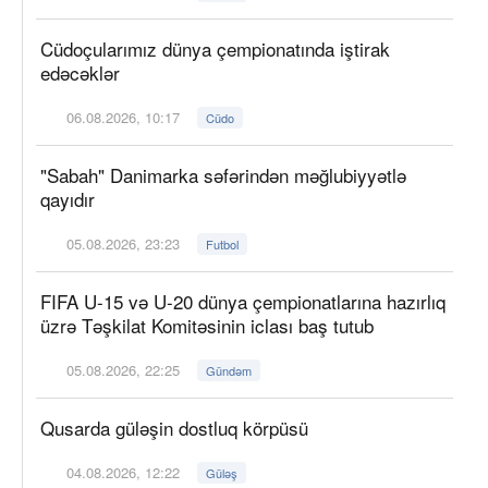
Cüdoçularımız dünya çempionatında iştirak
edəcəklər
06.08.2026, 10:17
Cüdo
"Sabah" Danimarka səfərindən məğlubiyyətlə
qayıdır
05.08.2026, 23:23
Futbol
FIFA U-15 və U-20 dünya çempionatlarına hazırlıq
üzrə Təşkilat Komitəsinin iclası baş tutub
05.08.2026, 22:25
Gündəm
Qusarda güləşin dostluq körpüsü
04.08.2026, 12:22
Güləş