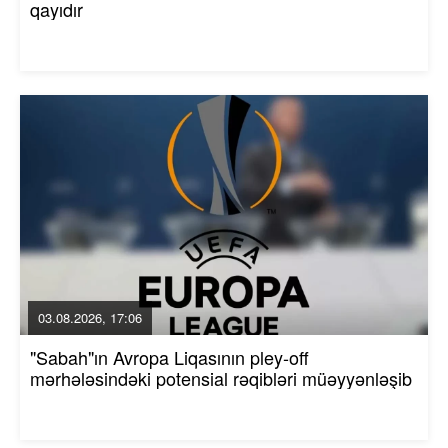
qayıdır
03.08.2026, 17:06
"Sabah"ın Avropa Liqasının pley-off
mərhələsindəki potensial rəqibləri müəyyənləşib