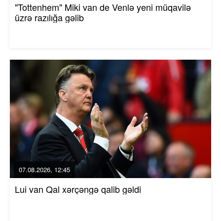
"Tottenhem" Miki van de Venlə yeni müqavilə
üzrə razılığa gəlib
07.08.2026, 12:45
Lui van Qal xərçəngə qalib gəldi