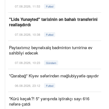
07.08.2026, 11:53
Futbol
"Lids Yunayted" tarixinin ən bahalı transferini
reallaşdırdı
07.08.2026, 10:38
Futbol
Paytaxtımız beynəlxalq badminton turnirinə ev
sahibliyi edəcək
07.08.2026, 10:23
Gündəm
"Qarabağ" Kiyev səfərindən məğlubiyyətlə qayıdır
06.08.2026, 23:12
Futbol
"Kürü keçək?! 5" yarışında iştirakçı sayı 616
nəfərə çatdı