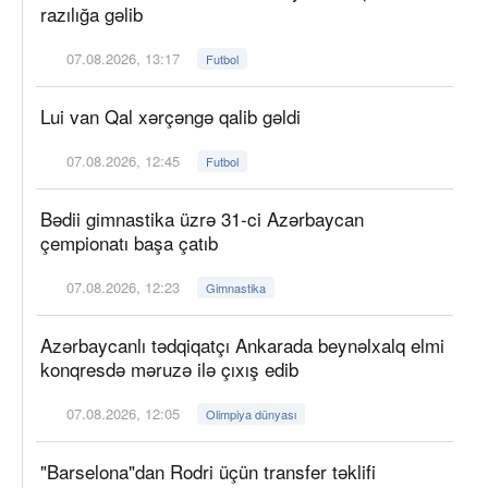
razılığa gəlib
07.08.2026, 13:17
Futbol
Lui van Qal xərçəngə qalib gəldi
07.08.2026, 12:45
Futbol
Bədii gimnastika üzrə 31-ci Azərbaycan
çempionatı başa çatıb
07.08.2026, 12:23
Gimnastika
Azərbaycanlı tədqiqatçı Ankarada beynəlxalq elmi
konqresdə məruzə ilə çıxış edib
07.08.2026, 12:05
Olimpiya dünyası
"Barselona"dan Rodri üçün transfer təklifi