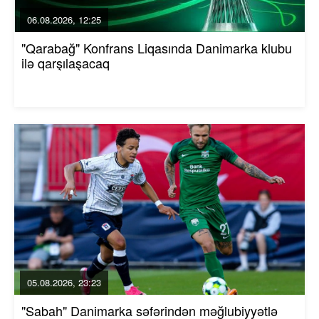
06.08.2026, 12:25
"Qarabağ" Konfrans Liqasında Danimarka klubu
ilə qarşılaşacaq
05.08.2026, 23:23
"Sabah" Danimarka səfərindən məğlubiyyətlə