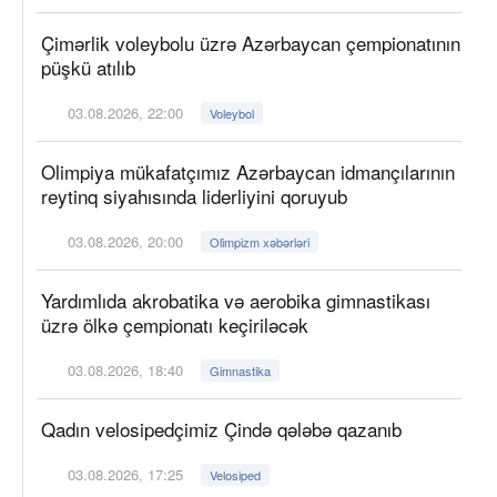
Çimərlik voleybolu üzrə Azərbaycan çempionatının
püşkü atılıb
03.08.2026, 22:00
Voleybol
Olimpiya mükafatçımız Azərbaycan idmançılarının
reytinq siyahısında liderliyini qoruyub
03.08.2026, 20:00
Olimpizm xəbərləri
Yardımlıda akrobatika və aerobika gimnastikası
üzrə ölkə çempionatı keçiriləcək
03.08.2026, 18:40
Gimnastika
Qadın velosipedçimiz Çində qələbə qazanıb
03.08.2026, 17:25
Velosiped