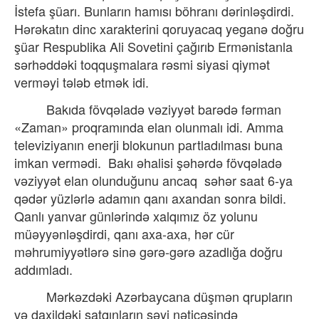
İstefa şüarı. Bunların hamısı böhranı dərinləşdirdi.
Hərəkatın dinc xarakterini qoruyacaq yeganə doğru
şüar Respublika Ali Sovetini çağırıb Ermənistanla
sərhəddəki toqquşmalara rəsmi siyasi qiymət
verməyi tələb etmək idi.
Bakıda fövqəladə vəziyyət barədə fərman
«Zaman» proqramında elan olunmalı idi. Amma
televiziyanın enerji blokunun partladılması buna
imkan vermədi.
Bakı əhalisi şəhərdə fövqəladə
vəziyyət elan olunduğunu ancaq
səhər saat 6-ya
qədər yüzlərlə adamın qanı axandan sonra bildi.
Qanlı yanvar günlərində xalqımız öz yolunu
müəyyənləşdirdi, qanı axa-axa, hər cür
məhrumiyyətlərə sinə gərə-gərə azadlığa doğru
addımladı.
Mərkəzdəki Azərbaycana düşmən qrupların
və daxildəki satqınların səyi nəticəsində