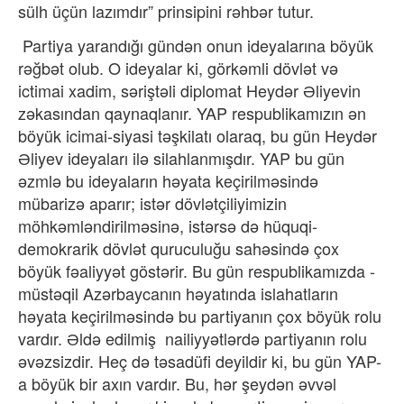
sülh üçün lazımdır” prinsipini rəhbər tutur.
Partiya yarandığı gündən onun ideyalarına böyük
rəğbət olub. O ideyalar ki, görkəmli dövlət və
ictimai xadim, səriştəli diplomat Heydər Əliyevin
zəkasından qaynaqlanır. YAP respublikamızın ən
böyük icimai-siyasi təşkilatı olaraq, bu gün Heydər
Əliyev ideyaları ilə silahlanmışdır. YAP bu gün
əzmlə bu ideyaların həyata keçirilməsində
mübarizə aparır; istər dövlətçiliyimizin
möhkəmləndirilməsinə, istərsə də hüquqi-
demokrarik dövlət quruculuğu sahəsində çox
böyük fəaliyyət göstərir. Bu gün respublikamızda -
müstəqil Azərbaycanın həyatında islahatların
həyata keçirilməsində bu partiyanın çox böyük rolu
vardır. Əldə edilmiş
nailiyyətlərdə partiyanın rolu
əvəzsizdir. Heç də təsadüfi deyildir ki, bu gün YAP-
a böyük bir axın vardır. Bu, hər şeydən əvvəl