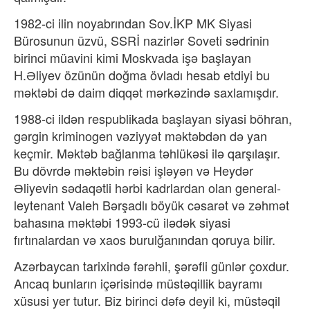
1982-ci ilin noyabrından Sov.İKP MK Siyasi
Bürosunun üzvü, SSRİ nazirlər Soveti sədrinin
birinci müavini kimi Moskvada işə başlayan
H.Əliyev özünün doğma övladı hesab etdiyi bu
məktəbi də daim diqqət mərkəzində saxlamışdır.
1988-ci ildən respublikada başlayan siyasi böhran,
gərgin kriminogen vəziyyət məktəbdən də yan
keçmir. Məktəb bağlanma təhlükəsi ilə qarşılaşır.
Bu dövrdə məktəbin rəisi işləyən və Heydər
Əliyevin sədaqətli hərbi kadrlardan olan general-
leytenant Valeh Bərşadlı böyük cəsarət və zəhmət
bahasına məktəbi 1993-cü ilədək siyasi
fırtınalardan və xaos burulğanından qoruya bilir.
Azərbaycan tarixində fərəhli, şərəfli günlər çoxdur.
Ancaq bunların içərisində müstəqillik bayramı
xüsusi yer tutur. Biz birinci dəfə deyil ki, müstəqil