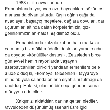
1988-ci ilin əvvəllərində
Ermənistanda
yaşayan azərbaycanlılara sözün əsl
mənasında divan tuturdu. Qışın oğlan çağında
ayaqlayın, başıaçıq meşələrə, dağlara qovulan, qar
uçurumları altında qalan körpələrimizin, qız-
gəlinlərimizin ah-naləsi eşidilməz oldu.
Ermənistanda zəlzələ xəbəri hələ mərkəzə
çatmamış biz mülki-müdafiə dəstələri yaradıb adını
da qoyduq «könüllülər dəstəsi». Zəlzələdən bircə
gün əvvəl həmin rayonlarda yaşayan
azərbaycanlıları diri-diri yandıran ermənilərə belə
alüdə olduq ki, «köməyə
tələsənləri» təyyarəyə
mindirib yola salanda onların siyahısını tutmağı da
unutduq. Hələ ki, olanları bir neçə gündən sonra
müəyyən edə bildik.
Xalqımızı aldatdılar, qanına qəltan elədilər.
Əvvəlcədən düşünülmüş ssenari üzrə igid