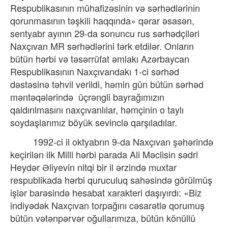
Respublikasının mühafizəsinin və sərhədlərinin
qorunmasının təşkili haqqında» qərar əsasən,
sentyabr ayının 29-da sonuncu rus sərhədçiləri
Naxçıvan MR sərhədlərini tərk etdilər. Onların
bütün hərbi və təsərrüfat əmlakı Azərbaycan
Respublikasının Naxçıvandakı 1-ci sərhəd
dəstəsinə təhvil verildi, həmin gün bütün sərhəd
məntəqələrində
üçrəngli bayrağımızın
qaldırılmasını naxçıvanlılar, həmçinin o taylı
soydaşlarımız böyük sevinclə qarşıladılar.
1992-ci il oktyabrın 9-da Naxçıvan şəhərində
keçirilən ilk Milli hərbi parada Ali Məclisin sədri
Heydər Əliyevin nitqi bir il ərzində muxtar
respublikada hərbi quruculuq sahəsində görülmüş
işlər barəsində hesabat xarakteri daşıyırdı: «Biz
indiyədək Naxçıvan torpağını cəsarətlə qorumuş
bütün vətənpərvər oğullarımıza, bütün könüllü