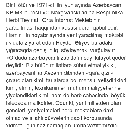
Bir il ötür və 1971-ci ilin iyun ayında Azərbaycan
KP MK bürosu «C.Naxçıvanski adına Respublika
Hərbi Təyinatlı Orta İnternat Məktəbinin
yaradılması haqqında» xüsusi qərar qəbul edir.
Həmin ilin noyabr ayında yeni yaradılmış məktəbi
ilk dəfə ziyarət edən Heydər Əliyev buradakı
yığıncaqda geniş
nitq
söyləyərək
vurğulayır:
«Orduda azərbaycanlı zabitlərin sayı kifayət qədər
deyildir. Biz bütün millətlərə sübut etməliyik ki,
azərbaycanlılar Xəzərin dibindən «qara qızıl»
çıxardıqları kimi, tarlalarda bol məhsul yetişdirikləri
kimi, elmin, texnikanın ən mühüm nailiyyətlərinə
yiyələndikləri kimi, həm də hərb sahəsində
böyük
istedada malikdirlər. Odur ki, yerli millətdən olan
gəncləri, yeniyetmələri hərbi məktəblərə daxil
olmaq və silahlı qüvvələrin zabit korpusunda
xidmət üçün hazırlamaq ən ümdə vəzifəmizdir».