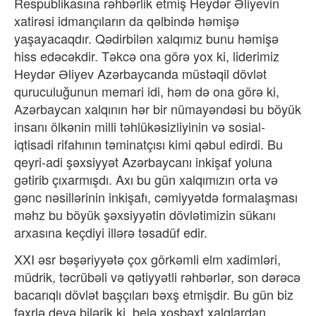
Respublikasına rəhbərlik etmiş Heydər Əliyevin
xatirəsi idmançıların da qəlbində həmişə
yaşayacaqdır. Qədirbilən xalqımız bunu həmişə
hiss edəcəkdir. Təkcə ona görə yox ki, liderimiz
Heydər Əliyev Azərbaycanda müstəqil dövlət
quruculuğunun memari idi, həm də ona görə ki,
Azərbaycan xalqının hər bir nümayəndəsi bu böyük
insanı ölkənin milli təhlükəsizliyinin və sosial-
iqtisadi rifahının təminatçısı kimi qəbul edirdi. Bu
qeyri-adi şəxsiyyət Azərbaycanı inkişaf yoluna
gətirib çıxarmışdı. Axı bu gün xalqımızın orta və
gənc nəsillərinin inkişafı, cəmiyyətdə formalaşması
məhz bu böyük şəxsiyyətin dövlətimizin sükanı
arxasına keçdiyi illərə təsadüf edir.
XXI əsr bəşəriyyətə çox görkəmli elm xadimləri,
müdrik, təcrübəli və qətiyyətli rəhbərlər, son dərəcə
bacarıqlı dövlət başçıları bəxş etmişdir. Bu gün biz
fəxrlə deyə bilərik ki, belə xoşbəxt xalqlardan