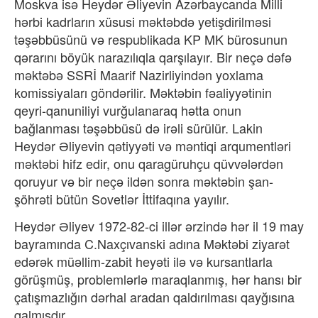
Moskva isə Heydər Əliyevin Azərbaycanda Milli
hərbi kadrların xüsusi məktəbdə yetişdirilməsi
təşəbbüsünü və respublikada KP MK bürosunun
qərarını böyük narazılıqla qarşılayır. Bir neçə dəfə
məktəbə SSRİ Maarif Nazirliyindən yoxlama
komissiyaları göndərilir. Məktəbin fəaliyyətinin
qeyri-qanuniliyi vurğulanaraq hətta onun
bağlanması təşəbbüsü də irəli sürülür. Lakin
Heydər Əliyevin qətiyyəti və məntiqi arqumentləri
məktəbi hifz edir, onu qaragüruhçu qüvvələrdən
qoruyur və bir neçə ildən sonra məktəbin şan-
şöhrəti bütün Sovetlər İttifaqına yayılır.
Heydər Əliyev 1972-82-ci illər ərzində hər il 19 may
bayramında C.Naxçıvanski adına Məktəbi ziyarət
edərək müəllim-zabit heyəti ilə və kursantlarla
görüşmüş, problemlərlə maraqlanmış, hər hansı bir
çatışmazlığın dərhal aradan qaldırılması qayğısına
qalmışdır.