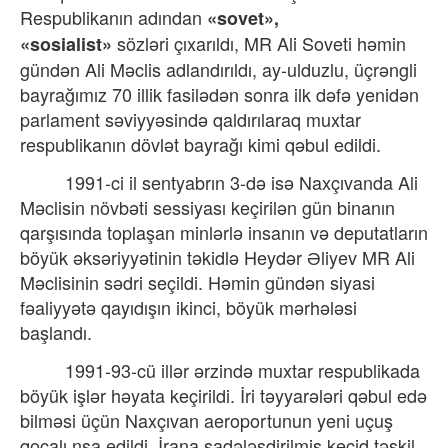
Respublikanın adından
«sovet»,
sözləri çıxarıldı, MR Ali Soveti həmin
«sosialist»
gündən Ali Məclis adlandırıldı, ay-ulduzlu, üçrəngli
bayrağımız 70 illik fasilədən sonra ilk dəfə yenidən
parlament səviyyəsində qaldırılaraq muxtar
respublikanın dövlət bayrağı kimi qəbul edildi.
1991-ci il sentyabrın 3-də isə Naxçıvanda Ali
Məclisin növbəti sessiyası keçirilən gün binanın
qarşısında toplaşan minlərlə insanın və deputatların
böyük əksəriyyətinin təkidlə Heydər Əliyev MR Ali
Məclisinin sədri seçildi. Həmin gündən siyasi
fəaliyyətə qayıdışın ikinci, böyük mərhələsi
başlandı.
1991-93-cü illər ərzində muxtar respublikada
böyük işlər həyata keçirildi. İri təyyarələri qəbul edə
bilməsi üçün Naxçıvan aeroportunun yeni uçuş
qocalı nşa edildi, İrana sadələşdirilmiş keçid təşkil