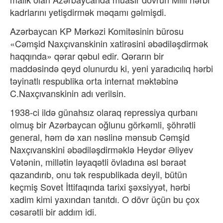
kadrlarını yetişdirmək məqamı gəlmişdi.
Azərbaycan KP Mərkəzi Komitəsinin bürosu
«Cəmşid Naxçıvanskinin xatirəsini əbədiləşdirmək
haqqında» qərar qəbul edir. Qərarın bir
maddəsində qeyd olunurdu ki, yeni yaradıcılıq hərbi
təyinatlı respublika orta internat məktəbinə
C.Naxçıvanskinin adı verilsin.
1938-ci ildə günahsız olaraq repressiya qurbanı
olmuş bir Azərbaycan oğlunu görkəmli, şöhrətli
general, həm də xan nəslinə mənsub Cəmşid
Naxçıvanskini əbədiləşdirməklə Heydər Əliyev
Vətənin, millətin ləyaqətli övladına əsl bəraət
qazandırıb, onu tək respublikada deyil, bütün
keçmiş Sovet İttifaqında tarixi şəxsiyyət, hərbi
xadim kimi yaxından tanıtdı. O dövr üçün bu çox
cəsarətli bir addım idi.