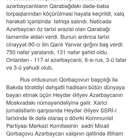
azərbaycanlıların Qarabağdakı dədə-baba
torpaqlarından köçürülməsi həyata keçirildi, xalq
hərəkatı içərisində
təfriqə salındı. Nəticədə
Azərbaycan öz tarixi ərazisi olan Qarabağı
tamamilə əldən verdi. Bunun ardınca tarixi
cinayyət-90-cı ilin Qanlı Yanvar qırğını baş verdi:
750 nəfər yaralandı, 131 nəfər şəhid oldu.
Onlardan - 117-si azərbaycanlı, 6-sı rus, 3-ü tatar
və 3-ü yəhudi olub
.
Rus ordusunun Qorbaçovun başçılığı ilə
Bakıda törətdiyi dəhşətli hadisəni bütün dünyaya
bəyan etmək üçün Heydər Əliyev Azərbaycanın
Moskvadakı nümayəndəliyinə gəlir. Xarici
jurnalistlərin qarşısında Heydər Əliyev SSRİ-i
tarixində ilk dəfə olaraq o dövrki Kommunist
Partiyası Mərkəzi Komitəsinin
sədri Mixail
Qorbaçovu Azərbaycan xalqının qətlində ittiham