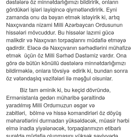
dəstələrə öz minnətdarlığımızı bildiririk, onların
gördükəri işləri layiqincə qiymətləndiririk. Eyni
zamanda onu da bəyan etmək istəyirik ki, artıq
Naxçıvanda nizami Milli Azərbaycan Ordusunun
hissələri mövcuddur. Bu hissələr lazımi gücə
malikdir və Naxçıvan torpaqlarını müdafiə etməyə
qadirdir. Eləcə də Naxçıvanın sərhədlərini mühafizə
etmək
üçün öz Milli Sərhəd Dəstəmiz vardır. Ona
görə də bütün könüllü dəstələrə minnətdarlığımızı
bildirməklə, onlara tövsiyə
edirik ki, bundan sonra
öz vətəndaşlıq vəzifələri ilə məşğul olsunlar.
Biz tam əminik ki, bu keçid dövründə,
Ermənistanla gedən müharibə şəraitində
yaradılmış Milli Ordumuzun əsgər və
zabitləri,
bölmə və hissə komandirləri öz döyüş
məharətlərini durmadan yüksəldəcək, müasir hərbi
elmə inadla yiyələnəcək, torpaqlarımızın etibarlı
surətdə müdafiə olunmasını yüksək səviyyədə