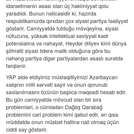
idarəetmənin əsası olan üç hakimiyyət qolu
yaradıldı. Bunun nəticəsidir ki, hazırda
respublikamızda qırxdan çox siyasi partiya fəaliyyət
göstərir. Cəmiyyətdə tutduğu mövqeyinə, siyasi
nüfuzuna, yüksək intellektual səviyyəli kadr
potensialına və nəhayət, Heydər Əliyev kimi dünya
şöhrətli siyasi liderə malik olduğuna görə bu
nəhəng partiya digər partiyalardan əsaslı surətdə
fərqlənir.
YAP əldə etdiyimiz müstəqilliyimizi Azərbaycan
xalqının milli sərvəti sayır və onun qorunub
saxlanılmasını özünün başlıca məqsədi hesab edir.
Bu gün cəmiyyətdə mövcud olan bir sıra
problemləri, o cümlədən Dağlıq Qarabağ
problemini cari problem kimi qəbul edir, ən qısa
müddətdə onun müsbət həllinə nail olmaq üçün
ciddi səy göstərir.