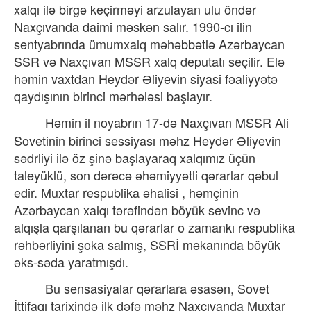
xalqı ilə birgə keçirməyi arzulayan ulu öndər
Naxçıvanda daimi məskən salır. 1990-cı ilin
sentyabrında ümumxalq məhəbbətlə Azərbaycan
SSR və Naxçıvan MSSR xalq deputatı seçilir. Elə
həmin vaxtdan Heydər Əliyevin siyasi fəaliyyətə
qaydışının birinci mərhələsi başlayır.
Həmin il noyabrın 17-də
Naxçıvan MSSR Ali
Sovetinin birinci sessiyası məhz Heydər Əliyevin
sədrliyi ilə öz şinə başlayaraq xalqımız üçün
taleyüklü, son dərəcə əhəmiyyətli qərarlar qəbul
edir. Muxtar respublika əhalisi , həmçinin
Azərbaycan xalqı tərəfindən böyük sevinc və
alqışla qarşılanan bu qərarlar o zamankı respublika
rəhbərliyini şoka salmış, SSRİ məkanında böyük
əks-səda yaratmışdı.
Bu sensasiyalar qərarlara əsasən, Sovet
İttifaqı tarixində ilk dəfə məhz Naxçıvanda Muxtar