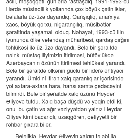
acılı, məşəqqətli günlərlə rastlaşdıq. 1991-1993-cü
illərdə müstəqillik yollarında çox böyük çətinliklər,
bəlalarla üz-üzə dayandıq. Qarışıqlıq, anarxiya
xaos, böyük qorxu, nigarançılıq, müsibətlər
şəraitində yaşamalı olduq. Nəhayət, 1993-cü ilin
iyununda ölkə vətəndaş müharibəsi, qardaş qırğını
təhlükəsi ilə üz-üzə dayandı. Belə bir şəraitdə
nəinki müstəqilliyimizin itirilməsi, bütövlükdə
Azərbaycanın özünün itirilməsi təhlükəsi yarandı.
Belə bir şəraitdə ölkənin güclü bir liderə ehtiyacı
yarandı. Ümidini itirən xalq qaranlıqlar içərisində
yol axtara-axtara hara, hansı səmtə gedəcəyini
bilmirdi. Belə bir şəraitdə xalq üzünü Heydər
Əliyevə tutdu. Xalq başa düşdü və yəqin etdi ki,
onu
bu çətin və ağır vəziyyətdən yalnız Heydər
Əliyev kimi bacarıqlı, uzaqgörən, qətiyyətli bir
rəhbər çıxara bilər.
Beləliklə, Heydər Əliyevin xalqın tələbi ilə