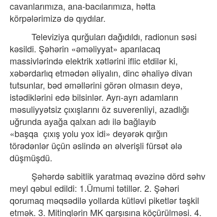
cavanlarımıza, ana-bacılarımıza, hətta
körpələrimizə də qıydılar.
Televiziya qurğuları dağıdıldı, radionun səsi
kəsildi. Şəhərin «əməliyyat» aparılacaq
massivlərində elektrik xətlərini iflic etdilər ki,
xəbərdarlıq etmədən əliyalın, dinc əhaliyə divan
tutsunlar, bəd əməllərini görən olmasın deyə,
istədiklərini edə bilsinlər. Ayrı-ayrı adamların
məsuliyyətsiz çıxışlarını öz suverenliyi, azadlığı
uğrunda ayağa qalxan adı ilə bağlayıb
«başqa
çıxış yolu yox idi» deyərək qırğın
törədənlər üçün əslində ən əlverişli fürsət ələ
düşmüşdü.
Şəhərdə sabitlik yaratmaq əvəzinə dörd səhv
meyl qəbul edildi: 1.Ümumi tətillər. 2. Şəhəri
qorumaq məqsədilə yollarda kütləvi piketlər təşkil
etmək. 3. Mitinqlərin MK qarşısına köçürülməsi. 4.