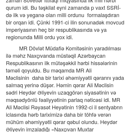
zaman Sovetlər İttifaqı miqyasında ilk mili hərbi
qurum idi. Bu təşkilat eyni zamanda p vaxt SSRİ-
də ilk və yeganə olan milli ordunu
formalaşdıran
bir orqan idi. Çünki 1991-ci ilin sonunadək movcud
imperiyasının heç bir respublikasında və ya
regionunda Milli ordu yox idi.
MR Dövlət Müdafiə Komitəsinin yaradılması
ilə məhz Naxçıvanda müstəqil Azərbaycan
Respublikasının ilk mütəşəkkil hərbi hissələrinin
təməli qoyuldu. Bu məqamda MR Ali
Məclisinin
daha bir tarixi əhəmiyyətli qərarını yada
salmaq yerinə düşər. Həmin qərar Ali Məclisin
sədri Heydər Əliyevin uzaqgörən siyasətinin və
məqsədyönlü fəaliyyətinin parlaq nəticəsi idi. MR
Ali Məclisi Rəyasət Heyətinin 1992-ci il sentyabrın
iclasında hərb tariximizə daha bir töhfə verən
mühüm əhəmiyyətli qərar qəbul olundu. Heydər
Əliyevin imzaladığı «Naxçıvan Muxtar