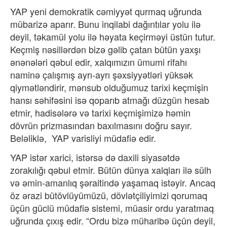
YAP yeni demokratik cəmiyyət qurmaq uğrunda
mübarizə aparır. Bunu inqilabi dağıntılar yolu ilə
deyil, təkamül yolu ilə həyata keçirməyi üstün tutur.
Keçmiş nəsillərdən bizə gəlib çatan bütün yaxşı
ənənələri qəbul edir, xalqımızın ümumi rifahı
naminə çalışmış ayrı-ayrı şəxsiyyətləri yüksək
qiymətləndirir, mənsub olduğumuz tarixi keçmişin
hansı səhifəsini isə qoparıb atmağı düzgün hesab
etmir, hadisələrə və tarixi keçmişimizə həmin
dövrün prizmasından baxılmasını doğru sayır.
Beləliklə,
YAP varisliyi müdafiə edir.
YAP istər xarici, istərsə də daxili siyasətdə
zorakılığı qəbul etmir. Bütün dünya xalqları ilə sülh
və əmin-amanlıq şəraitində yaşamaq istəyir. Ancaq
öz ərazi bütövlüyümüzü, dövlətçiliyimizi qorumaq
üçün güclü müdafiə sistemi, müasir ordu yaratmaq
uğrunda çıxış edir. “Ordu bizə müharibə üçün deyil,