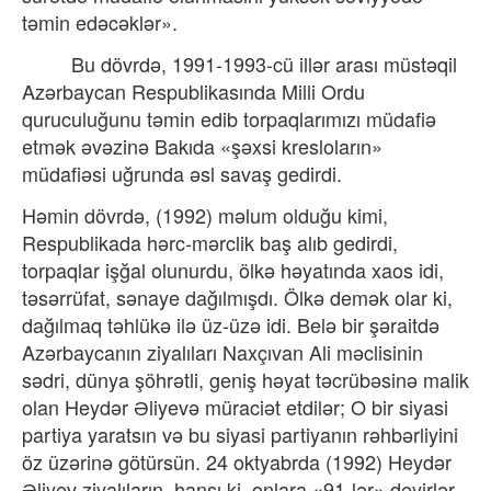
təmin edəcəklər».
Bu dövrdə, 1991-1993-cü illər arası müstəqil
Azərbaycan Respublikasında Milli Ordu
quruculuğunu təmin edib torpaqlarımızı müdafiə
etmək əvəzinə Bakıda «şəxsi kresloların»
müdafiəsi uğrunda əsl savaş gedirdi.
Həmin dövrdə, (1992) məlum olduğu kimi,
Respublikada hərc-mərclik baş alıb gedirdi,
torpaqlar işğal olunurdu, ölkə həyatında xaos idi,
təsərrüfat, sənaye dağılmışdı. Ölkə demək olar ki,
dağılmaq təhlükə ilə üz-üzə idi. Belə bir şəraitdə
Azərbaycanın ziyalıları Naxçıvan Ali məclisinin
sədri, dünya şöhrətli, geniş həyat təcrübəsinə malik
olan Heydər Əliyevə müraciət etdilər; O bir siyasi
partiya yaratsın və bu siyasi partiyanın rəhbərliyini
öz üzərinə götürsün. 24 oktyabrda (1992) Heydər
Əliyev ziyalıların, hansı ki, onlara «91-lər» deyirlər-