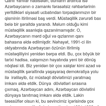
Qanlı Yanvar hadisələri, bunların ardınca isə
Azərbaycanın o zamankı fərasətsiz rəhbərlərinin
yeritdikləri siyasəti ucbatından torpaqlarımızın bir
qisminin itirilməsi baş verdi. Müstəqillik zərurəti bax
belə bir şəraitdə yarandı. Məlum olduğu kimi
müstəqillik asanlıqla qazanılmamışdır. O,
Azərbaycanın mərd oğul və qızlarının qanı
bahasına əldə edilmişdir. Nəhayət, 1991-ci ilin
oktyabrında Azərbaycan özünün itirilmiş
müstəqilliyini yenidən bərpa etdi. Bu, çox böyük bir
tarixi hadisə, xalqımızın həyatında yeni bir dönüş
nöqtəsi idi. Biz yenidən bir çox xalqlar kimi azad və
müstəqillik şəraitində yaşayaraq demokratiya yolu
ilə
irəliləyib, öz müstəqil dövlətimizi yaratmaq
imkanı əldə etdik. Dünya
dövlətləri sırasına
çıxmaq, Azərbaycan adını, Azərbaycan dövlətini
dünyaya tanıtmaq imkanı əldə etdik. Lakin
təəssüflər olsun ki, bu sevincimiz içərisində çox