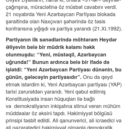
çağırışına, müraciətinə öz müsbət cavabını verdi.
21 noyabrda Yeni Azərbaycan Partiyası blokada
şəraitində olan Naxçıvan şəhərində öz təsis
konfransına yığışdı və partiya yarandı (21.XI.1992).
Partiyanın ilk sənədlərində möhtərəm Heydər
Əliyevin belə bir müdrik kəlamı həkk
olunmuşdu: “Yeni, müstəqil, Azərbaycan
uğrunda!” Bunun ardınca belə bir ifadə də
işlətdi: “Yeni Azərbaycan Partiyası dünənin, bu
Onu da qeyd
günün, gələcəyin partiyasıdır”.
etmək istərdim ki, Yeni Azərbaycan partiyası (YAP)
tarixi zərurətdən yarandı. Yeni qəbul edilmiş
Konstitusiyada insan hüquqları ilə bağlı
və
demokratiyanın inkişafına stimul verən mühüm
müddəalar öz əksini tapdı. Hakimiyyət bölgüsü
prinsipi təsbit edildi. Ali qanunverici, ali icraedici və
ali nəzarətedici hakimiyyət olmaqla demokratik