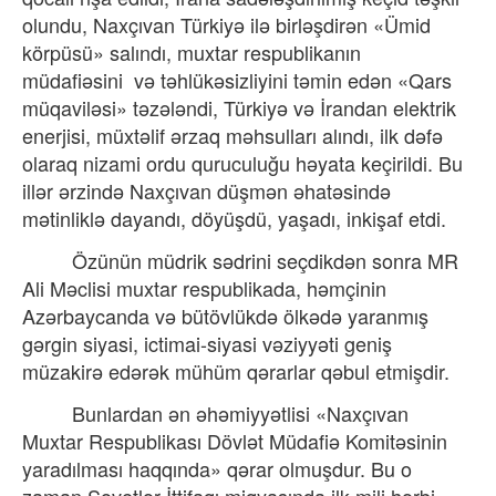
olundu, Naxçıvan Türkiyə ilə birləşdirən «Ümid
körpüsü» salındı, muxtar respublikanın
müdafiəsini
və təhlükəsizliyini təmin edən «Qars
müqaviləsi» təzələndi, Türkiyə və İrandan elektrik
enerjisi, müxtəlif ərzaq məhsulları alındı, ilk dəfə
olaraq nizami ordu quruculuğu həyata keçirildi. Bu
illər ərzində Naxçıvan düşmən əhatəsində
mətinliklə dayandı, döyüşdü, yaşadı, inkişaf etdi.
Özünün müdrik sədrini seçdikdən sonra MR
Ali Məclisi muxtar respublikada, həmçinin
Azərbaycanda və bütövlükdə ölkədə yaranmış
gərgin siyasi, ictimai-siyasi vəziyyəti geniş
müzakirə edərək mühüm qərarlar qəbul etmişdir.
Bunlardan ən əhəmiyyətlisi «Naxçıvan
Muxtar Respublikası Dövlət Müdafiə Komitəsinin
yaradılması haqqında» qərar olmuşdur. Bu o