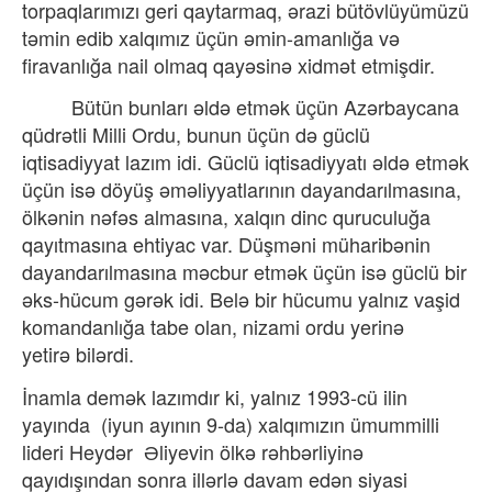
torpaqlarımızı geri qaytarmaq, ərazi bütövlüyümüzü
təmin edib xalqımız üçün əmin-amanlığa və
firavanlığa nail olmaq qayəsinə xidmət etmişdir.
Bütün bunları əldə etmək üçün Azərbaycana
qüdrətli Milli Ordu, bunun üçün də güclü
iqtisadiyyat lazım idi. Güclü iqtisadiyyatı əldə etmək
üçün isə döyüş əməliyyatlarının dayandarılmasına,
ölkənin nəfəs almasına, xalqın dinc quruculuğa
qayıtmasına ehtiyac var. Düşməni müharibənin
dayandarılmasına məcbur etmək üçün isə güclü bir
əks-hücum gərək idi. Belə bir hücumu yalnız vaşid
komandanlığa tabe olan, nizami ordu yerinə
yetirə
bilərdi.
İnamla demək lazımdır ki, yalnız 1993-cü ilin
yayında
(iyun ayının 9-da) xalqımızın ümummilli
lideri Heydər
Əliyevin ölkə rəhbərliyinə
qayıdışından sonra illərlə davam edən siyasi