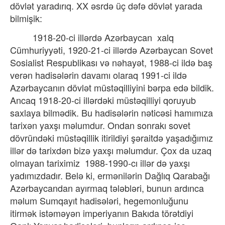
dövlət yaradırıq. XX əsrdə üç dəfə dövlət yarada
bilmişik:
1918-20-ci illərdə Azərbaycan
xalq
Cümhuriyyəti, 1920-21-ci illərdə Azərbaycan Sovet
Sosialist Respublikası və nəhayət, 1988-ci ildə baş
verən hadisələrin davamı olaraq 1991-ci ildə
Azərbaycanın dövlət müstəqilliyini bərpa edə bildik.
Ancaq 1918-20-ci illərdəki müstəqilliyi qoruyub
saxlaya bilmədik. Bu hadisələrin nəticəsi hamımıza
tarixən yaxşı məlumdur. Ondan sonrakı sovet
dövründəki müstəqillik itirildiyi şəraitdə yaşadığımız
illər də tarixdən bizə yaxşı məlumdur. Çox da uzaq
olmayan tariximiz
1988-1990-cı illər də yaxşı
yadımızdadır. Belə ki, ermənilərin Dağlıq Qarabağı
Azərbaycandan ayırmaq tələbləri, bunun ardınca
məlum Sumqayıt hadisələri, hegemonluğunu
itirmək istəməyən imperiyanın Bakıda törətdiyi