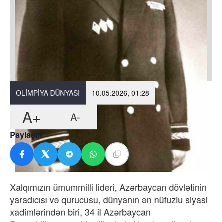
OLIMPIYA DÜNYASI
10.05.2026, 01:28
A+
A-
Paylaşın
Xalqımızın ümummilli lideri, Azərbaycan dövlətinin
yaradıcısı və qurucusu, dünyanın ən nüfuzlu siyasi
xadimlərindən biri, 34 il Azərbaycan