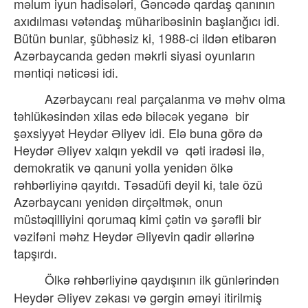
məlum iyun hadisələri, Gəncədə qardaş qanının
axıdılması vətəndaş müharibəsinin başlanğıcı idi.
Bütün bunlar, şübhəsiz ki, 1988-ci ildən etibarən
Azərbaycanda gedən məkrli siyasi oyunların
məntiqi nəticəsi idi.
Azərbaycanı real parçalanma və məhv olma
təhlükəsindən xilas edə biləcək yeganə
bir
şəxsiyyət Heydər Əliyev idi. Elə buna görə də
Heydər Əliyev xalqın yekdil və
qəti iradəsi ilə,
demokratik və qanuni yolla yenidən ölkə
rəhbərliyinə qayıtdı. Təsadüfi deyil ki, tale özü
Azərbaycanı yenidən dirçəltmək, onun
müstəqilliyini qorumaq kimi çətin və şərəfli bir
vəzifəni məhz Heydər Əliyevin qadir əllərinə
tapşırdı.
Ölkə rəhbərliyinə
qaydışının ilk günlərindən
Heydər Əliyev zəkası və gərgin əməyi itirilmiş