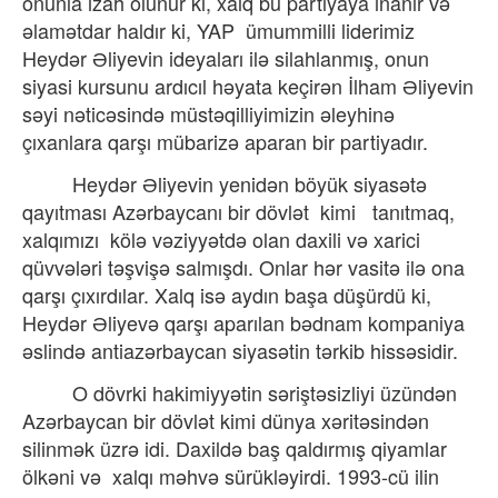
onunla izah olunur ki, xalq bu partiyaya inanır və
əlamətdar haldır ki, YAP
ümummilli liderimiz
Heydər Əliyevin ideyaları ilə silahlanmış, onun
siyasi kursunu ardıcıl həyata keçirən İlham Əliyevin
səyi nəticəsində müstəqilliyimizin əleyhinə
çıxanlara qarşı mübarizə aparan bir partiyadır.
Heydər Əliyevin yenidən böyük siyasətə
qayıtması Azərbaycanı bir dövlət
kimi
tanıtmaq,
xalqımızı
kölə vəziyyətdə olan daxili və xarici
qüvvələri təşvişə salmışdı. Onlar hər vasitə ilə ona
qarşı çıxırdılar. Xalq isə aydın başa düşürdü ki,
Heydər Əliyevə qarşı aparılan bədnam kompaniya
əslində antiazərbaycan siyasətin tərkib hissəsidir.
O dövrki hakimiyyətin səriştəsizliyi üzündən
Azərbaycan bir dövlət kimi dünya xəritəsindən
silinmək üzrə idi. Daxildə baş qaldırmış qiyamlar
ölkəni və
xalqı məhvə sürükləyirdi. 1993-cü ilin