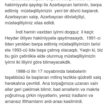
hakimiyyətə qaydışı ilə Azərbaycan tarixinin, bərpa
edilmiş
müstəqilliyimizin
yeni bir dövrü başlandı.
Azərbaycan xalqı, Azərbaycan dövlətçiliyi,
müstəqilliyimiz xilas edildi.
İndi həmin vaxtdan iyirmi doqquz
il keçir.
Heydər Əliyev hakimiyyətə qayıtmasaydı,
1991-cı
ildən yenidən bərpa edilmiş müstəqilliyimizin tarixi
elə 1993-cü ildə başa çatmış olacaqdı. Yəqin ki, biz
bu gün çətinliklə əldə olunmuş müstəqilliyimizin
iyirmi iki illiyini görə bilməyəcəkdik.
1988-ci ilin 17 noyabrında tələbələrin
təşəbbüsü ilə başlanan mitinq tezliklə qüdrətli xalq
hərəkatına çevrildi. Ana torpağımıza uzanan xain
əllər geri çəkilmək bilmir, bəd əməllərin və məkrlə
yoğrulmuş çirkin niyyətlərin, yersiz iradların və
amansız ittihamların ardı-arası kəsilmirdi.