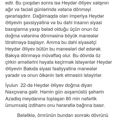
edir. Bu çıxışdan sonra isə Heydər Əliyev xalqının
ağır və faciəli günlərində vətənə dönməyi
qərarlaşdırır. Dağılmaqda olan imperiya Heydər
Əliyevin şəxsiyyətinə və bu dahi insanın siyasi
baxışlarına yaxşı bələd olduğu üçün onun öz
doğma vətəninə dönməsinə böyük maneələr
törətməyə başlayır. Amma bu dahi siyasətçi
Heydər Əliyev bütün bu maneələri dəf edərək
Bakıya dönməyə müvəffəq olur. Bu dövrdə öz
çirkin əməllərini həyata keçirmək istəyənlər Heydər
Əliyevin Bakıda siyasi fəaliyyətinə maneələr
yaradır və onun ölkənin tərk etməsini istəyirlər.
İyulun
22-də Heydər Əliyev doğma diyarı
Naxçıvana gəlir.
Həmin gün axşamüstü şəhərin
Azadlıq meydanına toplaşan 80 min nəfərlik
ümumxalq izdihamı onu hərarətlə bağrına basır.
Beləliklə, ömrünün bundan sonrakı dövrünü