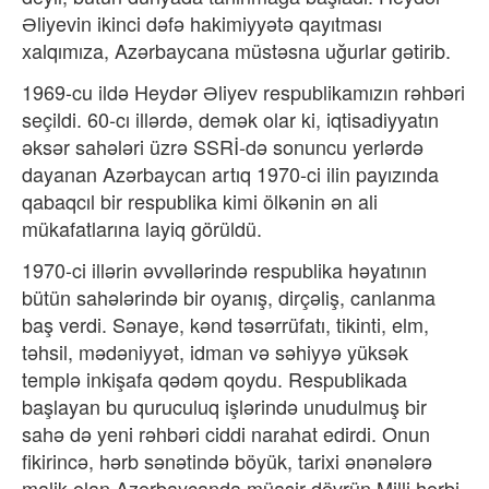
Əliyevin ikinci dəfə hakimiyyətə qayıtması
xalqımıza, Azərbaycana müstəsna uğurlar gətirib.
1969-cu ildə Heydər Əliyev respublikamızın rəhbəri
seçildi. 60-cı illərdə, demək olar ki, iqtisadiyyatın
əksər sahələri üzrə SSRİ-də sonuncu yerlərdə
dayanan Azərbaycan artıq 1970-ci ilin payızında
qabaqcıl bir respublika kimi ölkənin ən ali
mükafatlarına layiq görüldü.
1970-ci illərin əvvəllərində respublika həyatının
bütün sahələrində bir oyanış, dirçəliş, canlanma
baş verdi. Sənaye, kənd təsərrüfatı, tikinti, elm,
təhsil, mədəniyyət, idman və səhiyyə yüksək
templə inkişafa qədəm qoydu. Respublikada
başlayan bu quruculuq işlərində unudulmuş bir
sahə də yeni rəhbəri ciddi narahat edirdi. Onun
fikirincə, hərb sənətində böyük, tarixi ənənələrə
malik olan Azərbaycanda müasir dövrün Milli hərbi