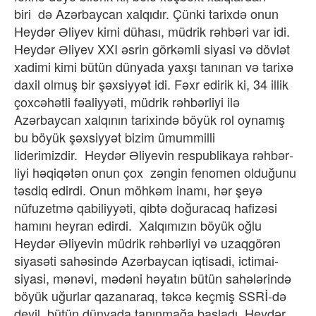
biri
də Azərbaycan xalqıdır. Çünki tarixdə onun
Heydər Əliyev kimi dühası, müdrik rəhbəri var idi.
Heydər Əliyev XXI əsrin görkəmli siyasi və dövlət
xadimi kimi bütün dünyada yaxşı tanınan və tarixə
daxil olmuş bir şəxsiyyət idi. Fəxr edirik ki, 34 illik
çoxcəhətli fəaliyyəti, müdrik rəhbərliyi ilə
Azərbaycan xalqının tarixində böyük rol oynamış
bu böyük şəxsiyyət bizim ümummilli
liderimizdir.
Heydər Əliyevin respublikaya rəhbər­
liyi həqiqətən onun çox
zəngin fenomen olduğunu
təsdiq edirdi. Onun möhkəm inamı, hər şeyə
nüfuzetmə qabiliyyəti, qibtə doğuracaq hafizəsi
hamını heyran edirdi.
Xalqımızın böyük oğlu
Heydər Əliyevin müdrik rəhbərliyi və uzaqgörən
siyasəti sahəsində Azərbaycan iqtisadi, ictimai-
siyasi, mənəvi, mədəni həyatın bütün sahələrində
böyük uğurlar qazanaraq, təkcə keçmiş SSRİ-də
deyil, bütün dünyada tanınmağa başladı. Heydər