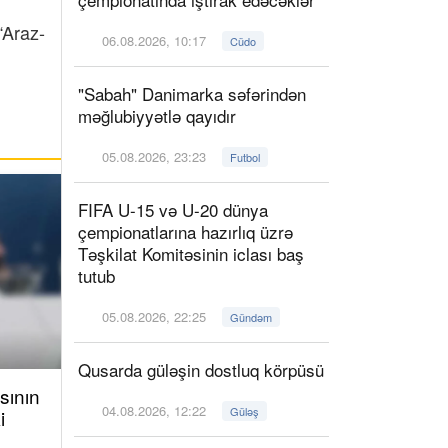
“Araz-
06.08.2026, 10:17
Cüdo
"Sabah" Danimarka səfərindən
məğlubiyyətlə qayıdır
05.08.2026, 23:23
Futbol
FIFA U-15 və U-20 dünya
çempionatlarına hazırlıq üzrə
Təşkilat Komitəsinin iclası baş
tutub
05.08.2026, 22:25
Gündəm
Qusarda güləşin dostluq körpüsü
sının
04.08.2026, 12:22
Güləş
i