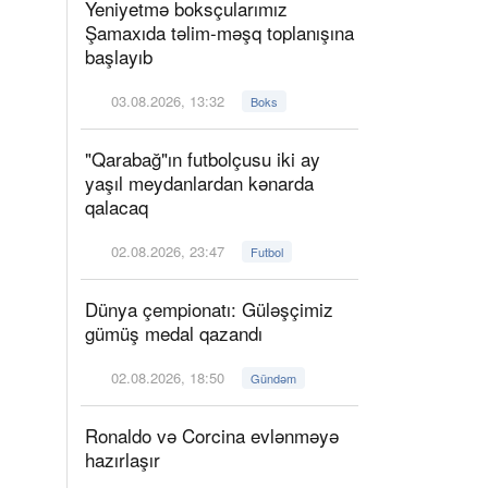
Yeniyetmə boksçularımız
Şamaxıda təlim-məşq toplanışına
başlayıb
03.08.2026, 13:32
Boks
"Qarabağ"ın futbolçusu iki ay
yaşıl meydanlardan kənarda
qalacaq
02.08.2026, 23:47
Futbol
Dünya çempionatı: Güləşçimiz
gümüş medal qazandı
02.08.2026, 18:50
Gündəm
Ronaldo və Corcina evlənməyə
hazırlaşır