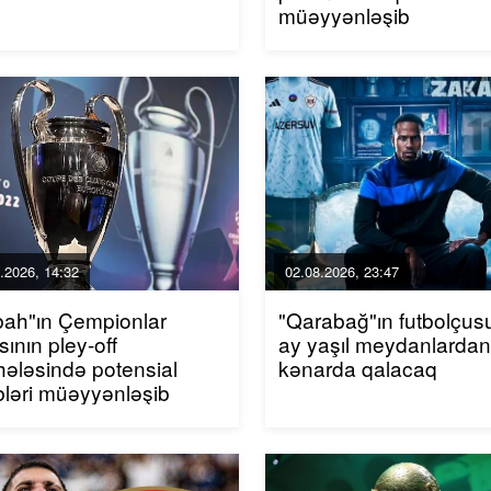
müəyyənləşib
.2026, 14:32
02.08.2026, 23:47
bah"ın Çempionlar
"Qarabağ"ın futbolçusu
sının pley-off
ay yaşıl meydanlardan
ələsində potensial
kənarda qalacaq
bləri müəyyənləşib