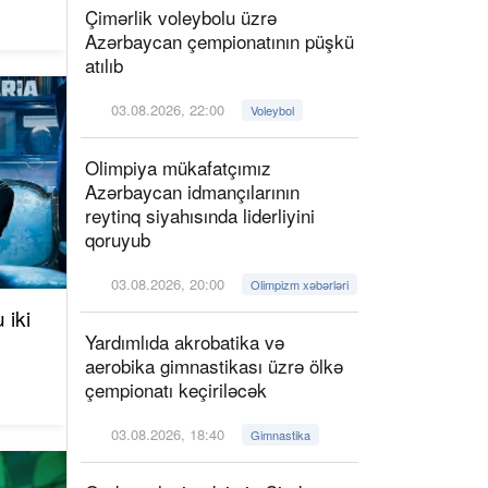
Çimərlik voleybolu üzrə
Azərbaycan çempionatının püşkü
atılıb
03.08.2026, 22:00
Voleybol
Olimpiya mükafatçımız
Azərbaycan idmançılarının
reytinq siyahısında liderliyini
qoruyub
03.08.2026, 20:00
Olimpizm xəbərləri
 iki
Yardımlıda akrobatika və
aerobika gimnastikası üzrə ölkə
çempionatı keçiriləcək
03.08.2026, 18:40
Gimnastika