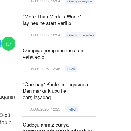
06.08.2026, 15:24
Olimpiya dünyası
"More Than Medals World"
layihəsinə start verilib
06.08.2026, 12:54
Olimpizm xəbərləri
Olimpiya çempionunun atası
vəfat edib
06.08.2026, 12:46
Cüdo
"Qarabağ" Konfrans Liqasında
Danimarka klubu ilə
Liqanın
qarşılaşacaq
06.08.2026, 12:25
Futbol
23-cü
tapıb.
Cüdoçularımız dünya
çempionatında iştirak edəcəklər