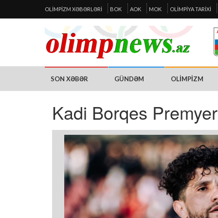
OLIMPIZM XƏBƏRLƏRI
BOK
AOK
MOK
OLIMPIYA TARIXI
SON XƏBƏR
GÜNDƏM
OLIMPIZM
Kadi Borqes Premyer 