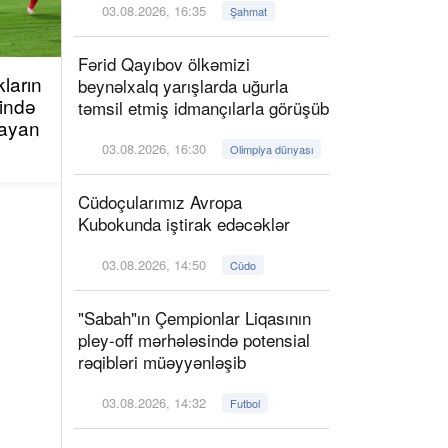
03.08.2026, 16:35
Şahmat
Fərid Qayıbov ölkəmizi
ların
beynəlxalq yarışlarda uğurla
sində
təmsil etmiş idmançılarla görüşüb
layan
03.08.2026, 16:30
Olimpiya dünyası
Cüdoçularımız Avropa
Kubokunda iştirak edəcəklər
03.08.2026, 14:50
Cüdo
"Sabah"ın Çempionlar Liqasının
pley-off mərhələsində potensial
rəqibləri müəyyənləşib
03.08.2026, 14:32
Futbol