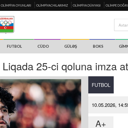
OLIMPIYA OYUNLARI
OLIMPIYACHILARIMIZ
OLIMPIYA DÜNYASI
OLIMPE DOĞR
FUTBOL
CÜDO
GÜLƏŞ
BOKS
GIM
Liqada 25-ci qoluna imza at
FUTBOL
10.05.2026, 14:5
A+