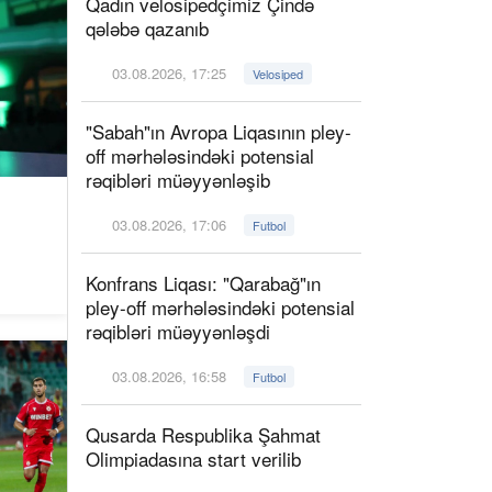
Qadın velosipedçimiz Çində
qələbə qazanıb
03.08.2026, 17:25
Velosiped
"Sabah"ın Avropa Liqasının pley-
off mərhələsindəki potensial
rəqibləri müəyyənləşib
03.08.2026, 17:06
Futbol
Konfrans Liqası: "Qarabağ"ın
pley-off mərhələsindəki potensial
rəqibləri müəyyənləşdi
03.08.2026, 16:58
Futbol
Qusarda Respublika Şahmat
Olimpiadasına start verilib