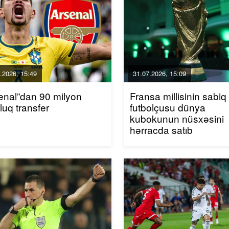
.2026, 15:49
31.07.2026, 15:09
enal”dan 90 milyon
Fransa millisinin sabiq
luq transfer
futbolçusu dünya
kubokunun nüsxəsini
hərracda satıb