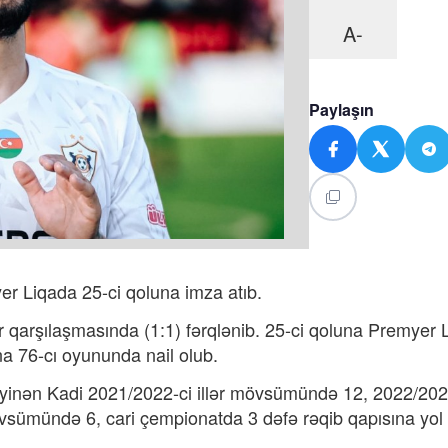
A-
Paylaşın
r Liqada 25-ci qoluna imza atıb.
ər qarşılaşmasında (1:1) fərqlənib. 25-ci qoluna Premyer 
a 76-cı oyununda nail olub.
eyinən Kadi 2021/2022-ci illər mövsümündə 12, 2022/20
vsümündə 6, cari çempionatda 3 dəfə rəqib qapısına yol 