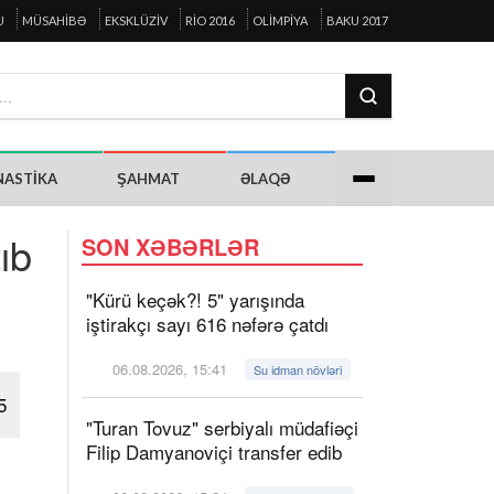
U
MÜSAHIBƏ
EKSKLÜZIV
RIO 2016
OLIMPIYA
BAKU 2017
NASTIKA
ŞAHMAT
ƏLAQƏ
ıb
SON XƏBƏRLƏR
"Kürü keçək?! 5" yarışında
iştirakçı sayı 616 nəfərə çatdı
06.08.2026, 15:41
Su idman növləri
5
"Turan Tovuz" serbiyalı müdafiəçi
Filip Damyanoviçi transfer edib