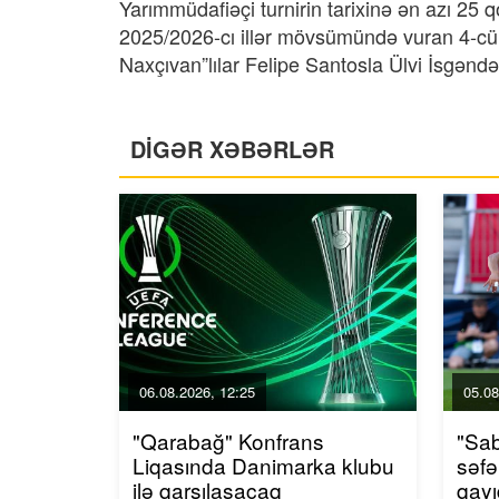
Yarımmüdafiəçi turnirin tarixinə ən azı 25 
2025/2026-cı illər mövsümündə vuran 4-cü
Naxçıvan”lılar Felipe Santosla Ülvi İsgənd
DİGƏR XƏBƏRLƏR
06.08.2026, 12:25
05.08
"Qarabağ" Konfrans
"Sa
Liqasında Danimarka klubu
səfə
ilə qarşılaşacaq
qayı