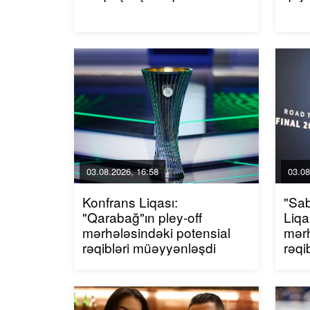
03.08.2026, 16:58
03.08
Konfrans Liqası:
"Sa
"Qarabağ"ın pley-off
Liqa
mərhələsindəki potensial
mərh
rəqibləri müəyyənləşdi
rəqi