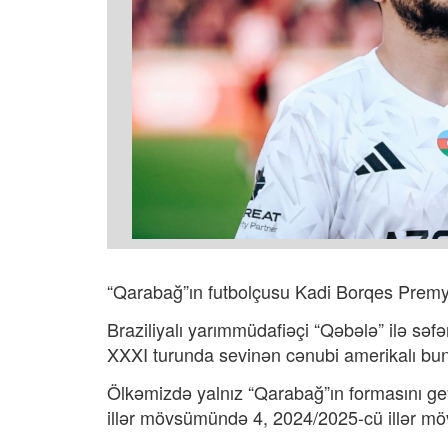
“Qarabağ”ın futbolçusu Kadi Borqes Premye
Braziliyalı yarımmüdafiəçi “Qəbələ” ilə səf
XXXI turunda sevinən cənubi amerikalı bun
Ölkəmizdə yalnız “Qarabağ”ın formasını g
illər mövsümündə 4, 2024/2025-cü illər mö