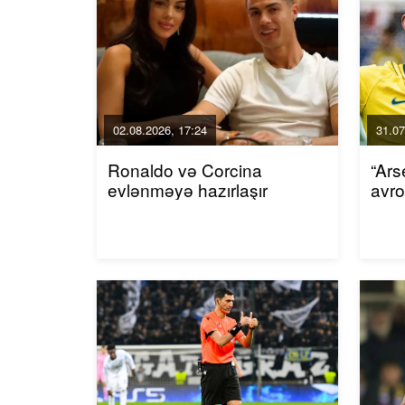
02.08.2026, 17:24
31.07
Ronaldo və Corcina
“Ars
evlənməyə hazırlaşır
avro