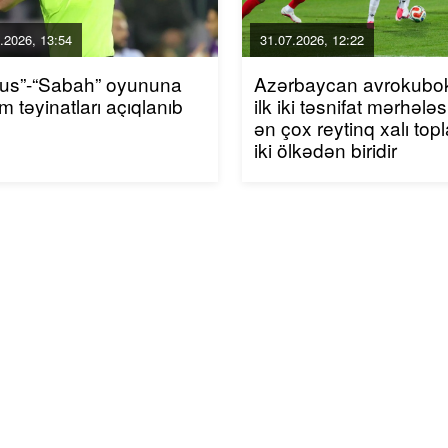
.2026, 13:54
31.07.2026, 12:22
xus”-“Sabah” oyununa
Azərbaycan avrokubok
m təyinatları açıqlanıb
ilk iki təsnifat mərhələ
ən çox reytinq xalı top
iki ölkədən biridir