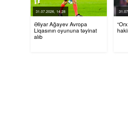
31.07.2026, 14:28
31.07
Əliyar Ağayev Avropa
“Or
Liqasının oyununa təyinat
haki
alıb