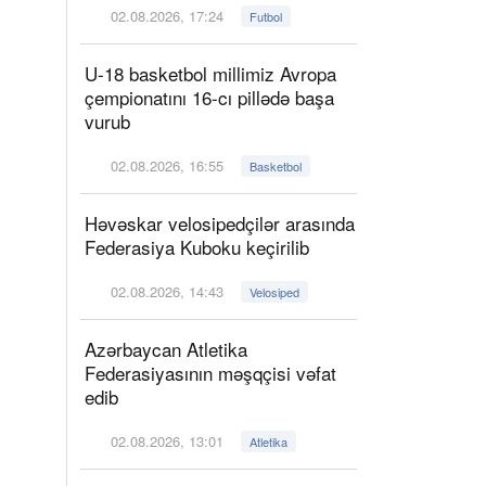
02.08.2026, 17:24
Futbol
U-18 basketbol millimiz Avropa
çempionatını 16-cı pillədə başa
vurub
02.08.2026, 16:55
Basketbol
Həvəskar velosipedçilər arasında
Federasiya Kuboku keçirilib
02.08.2026, 14:43
Velosiped
Azərbaycan Atletika
Federasiyasının məşqçisi vəfat
edib
02.08.2026, 13:01
Atletika