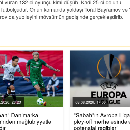
qol vuran 132-ci oyunçu kimi düşüb. Kadi 25-ci qolunu
 futbolçudur. Onun komanda yoldaşı Toral Bayramov və 
ərov da yubileyini mövsümün gedişində gerçəkləşdirib.
.2026, 23:23
03.08.2026, 17:06
bah" Danimarka
"Sabah"ın Avropa Liqa
rindən məğlubiyyətlə
pley-off mərhələsindək
dır
potensial rəqibləri