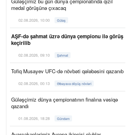
Güləşçimiz bu gün dünya çempionatında qızıl
medal görüşünə çıxacaq
02.08.2026, 10:00
Güləş
AŞF-də şahmat üzrə dünya çempionu ilə görüş
keçirilib
02.08.2026, 09:10
Şahmat
Tofiq Musayev UFC-də növbəti qələbəsini qazanıb
02.08.2026, 00:13
Əlbəyaxa döyüş növləri
Güləşçimiz dünya çempionatının finalına vəsiqə
qazandı
01.08.2026, 18:28
Gündəm
Avarçəkənlərimiz Avropa ikincisi olublar