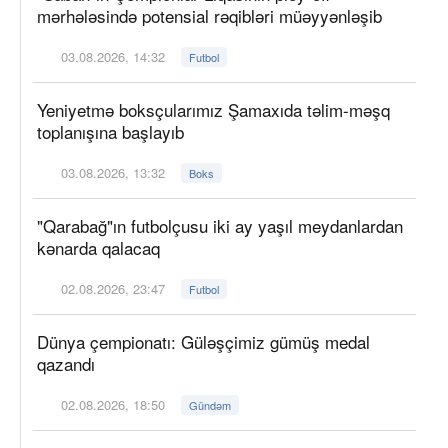
mərhələsində potensial rəqibləri müəyyənləşib
03.08.2026, 14:32
Futbol
Yeniyetmə boksçularımız Şamaxıda təlim-məşq
toplanışına başlayıb
03.08.2026, 13:32
Boks
"Qarabağ"ın futbolçusu iki ay yaşıl meydanlardan
kənarda qalacaq
02.08.2026, 23:47
Futbol
Dünya çempionatı: Güləşçimiz gümüş medal
qazandı
02.08.2026, 18:50
Gündəm