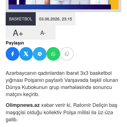
BASKETBOL
03.06.2026, 23:15
A+
A-
Paylaşın
Azərbaycanın qadınlardan ibarət 3x3 basketbol
yığması Polşanın paytaxtı Varşavada təşkil olunan
Dünya Kubokunun qrup mərhələsində sonuncu
matçını keçirib.
xəbər verir ki,
Ratomir Deliçin baş
Olimpnews.az
məşqçisi olduğu kollektiv Polşa millisi ilə üz-üzə
gəlib.