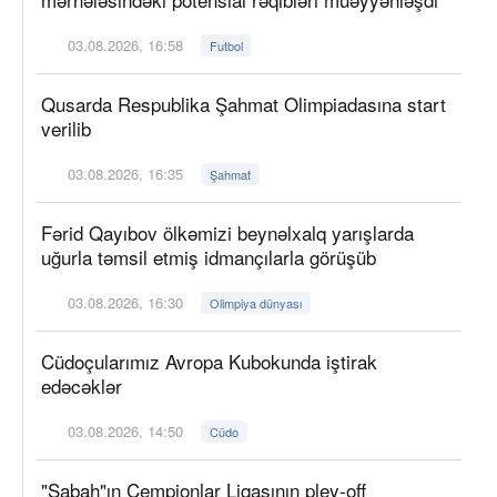
03.08.2026, 16:58
Futbol
Qusarda Respublika Şahmat Olimpiadasına start
verilib
03.08.2026, 16:35
Şahmat
Fərid Qayıbov ölkəmizi beynəlxalq yarışlarda
uğurla təmsil etmiş idmançılarla görüşüb
03.08.2026, 16:30
Olimpiya dünyası
Cüdoçularımız Avropa Kubokunda iştirak
edəcəklər
03.08.2026, 14:50
Cüdo
"Sabah"ın Çempionlar Liqasının pley-off