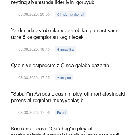
reytinq siyahısında liderliyini qoruyub
03.08.2026, 20:00
Olimpizm xəbərləri
Yardımlıda akrobatika və aerobika gimnastikası
üzrə ölkə çempionatı keçiriləcək
03.08.2026, 18:40
Gimnastika
Qadın velosipedçimiz Çində qələbə qazanıb
03.08.2026, 17:25
Velosiped
"Sabah"ın Avropa Liqasının pley-off mərhələsindəki
potensial rəqibləri müəyyənləşib
03.08.2026, 17:06
Futbol
Konfrans Liqası: "Qarabağ"ın pley-off
mərhələsindəki potensial rəqibləri müəyyənləşdi