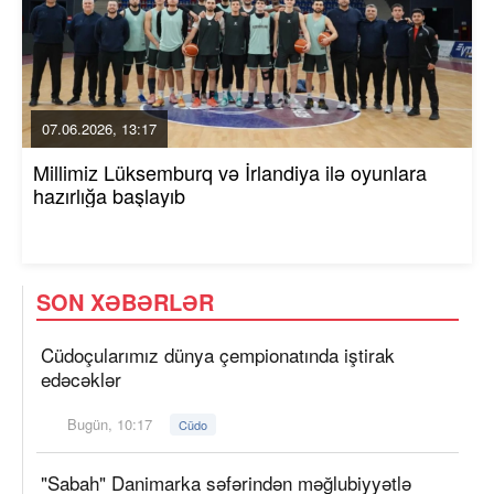
07.06.2026, 13:17
Millimiz Lüksemburq və İrlandiya ilə oyunlara
hazırlığa başlayıb
SON XƏBƏRLƏR
Cüdoçularımız dünya çempionatında iştirak
edəcəklər
Bugün, 10:17
Cüdo
"Sabah" Danimarka səfərindən məğlubiyyətlə