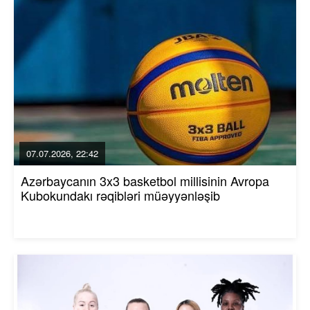
07.07.2026, 22:42
Azərbaycanın 3x3 basketbol millisinin Avropa
Kubokundakı rəqibləri müəyyənləşib