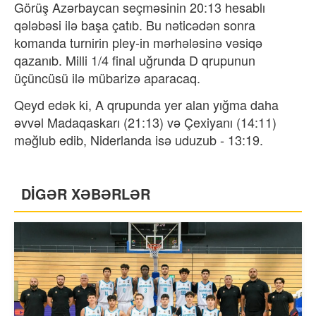
Görüş Azərbaycan seçməsinin 20:13 hesablı
qələbəsi ilə başa çatıb. Bu nəticədən sonra
komanda turnirin pley-in mərhələsinə vəsiqə
qazanıb. Milli 1/4 final uğrunda D qrupunun
üçüncüsü ilə mübarizə aparacaq.
Qeyd edək ki, A qrupunda yer alan yığma daha
əvvəl Madaqaskarı (21:13) və Çexiyanı (14:11)
məğlub edib, Niderlanda isə uduzub - 13:19.
DİGƏR XƏBƏRLƏR