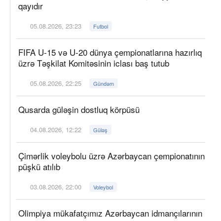
qayıdır
05.08.2026, 23:23
Futbol
FIFA U-15 və U-20 dünya çempionatlarına hazırlıq
üzrə Təşkilat Komitəsinin iclası baş tutub
05.08.2026, 22:25
Gündəm
Qusarda güləşin dostluq körpüsü
04.08.2026, 12:22
Güləş
Çimərlik voleybolu üzrə Azərbaycan çempionatının
püşkü atılıb
03.08.2026, 22:00
Voleybol
Olimpiya mükafatçımız Azərbaycan idmançılarının