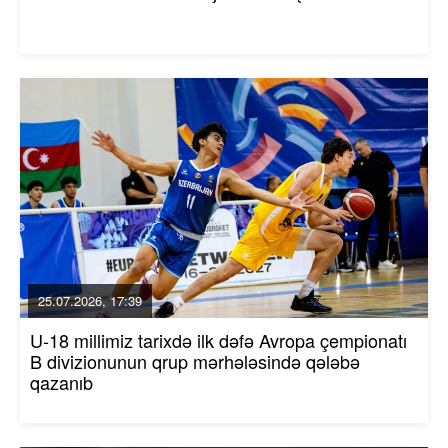
25.07.2026, 17:39
U-18 millimiz tarixdə ilk dəfə Avropa çempionatı
B divizionunun qrup mərhələsində qələbə
qazanıb