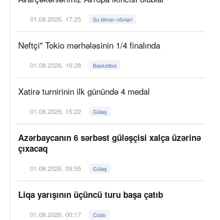
01.08.2026, 17:25
Su idman növləri
Neftçi" Tokio mərhələsinin 1/4 finalında
01.08.2026, 16:28
Basketbol
Xatirə turnirinin ilk günündə 4 medal
01.08.2026, 15:22
Güləş
Azərbaycanın 6 sərbəst güləşçisi xalça üzərinə
çıxacaq
01.08.2026, 09:55
Güləş
Liqa yarışının üçüncü turu başa çatıb
01.08.2026, 00:17
Cüdo