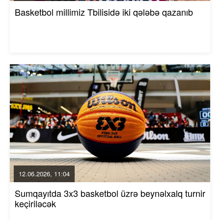
Basketbol millimiz Tbilisidə iki qələbə qazanıb
12.06.2026, 11:04
Sumqayıtda 3x3 basketbol üzrə beynəlxalq turnir
keçiriləcək