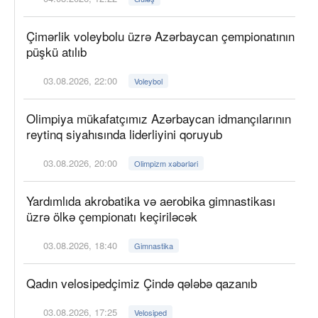
Çimərlik voleybolu üzrə Azərbaycan çempionatının
püşkü atılıb
03.08.2026, 22:00
Voleybol
Olimpiya mükafatçımız Azərbaycan idmançılarının
reytinq siyahısında liderliyini qoruyub
03.08.2026, 20:00
Olimpizm xəbərləri
Yardımlıda akrobatika və aerobika gimnastikası
üzrə ölkə çempionatı keçiriləcək
03.08.2026, 18:40
Gimnastika
Qadın velosipedçimiz Çində qələbə qazanıb
03.08.2026, 17:25
Velosiped