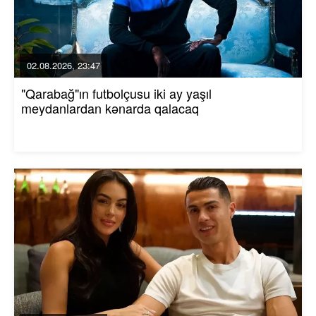
02.08.2026, 23:47
"Qarabağ"ın futbolçusu iki ay yaşıl
meydanlardan kənarda qalacaq