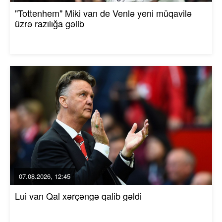
"Tottenhem" Miki van de Venlə yeni müqavilə
üzrə razılığa gəlib
07.08.2026, 12:45
Lui van Qal xərçəngə qalib gəldi