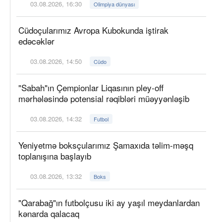
03.08.2026, 16:30
Olimpiya dünyası
Cüdoçularımız Avropa Kubokunda iştirak
edəcəklər
03.08.2026, 14:50
Cüdo
"Sabah"ın Çempionlar Liqasının pley-off
mərhələsində potensial rəqibləri müəyyənləşib
03.08.2026, 14:32
Futbol
Yeniyetmə boksçularımız Şamaxıda təlim-məşq
toplanışına başlayıb
03.08.2026, 13:32
Boks
"Qarabağ"ın futbolçusu iki ay yaşıl meydanlardan
kənarda qalacaq