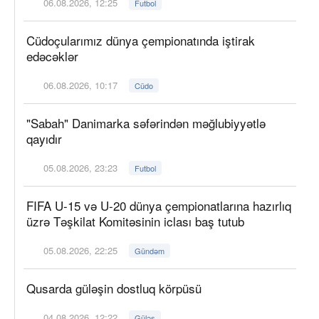
06.08.2026, 12:25
Futbol
Cüdoçularımız dünya çempionatında iştirak
edəcəklər
06.08.2026, 10:17
Cüdo
"Sabah" Danimarka səfərindən məğlubiyyətlə
qayıdır
05.08.2026, 23:23
Futbol
FIFA U-15 və U-20 dünya çempionatlarına hazırlıq
üzrə Təşkilat Komitəsinin iclası baş tutub
05.08.2026, 22:25
Gündəm
Qusarda güləşin dostluq körpüsü
04.08.2026, 12:22
Güləş