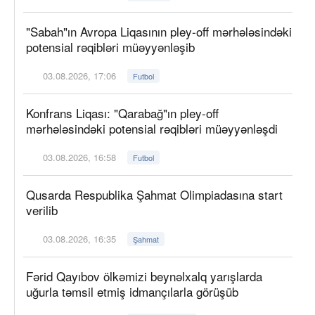
"Sabah"ın Avropa Liqasının pley-off mərhələsindəki
potensial rəqibləri müəyyənləşib
03.08.2026, 17:06
Futbol
Konfrans Liqası: "Qarabağ"ın pley-off
mərhələsindəki potensial rəqibləri müəyyənləşdi
03.08.2026, 16:58
Futbol
Qusarda Respublika Şahmat Olimpiadasına start
verilib
03.08.2026, 16:35
Şahmat
Fərid Qayıbov ölkəmizi beynəlxalq yarışlarda
uğurla təmsil etmiş idmançılarla görüşüb