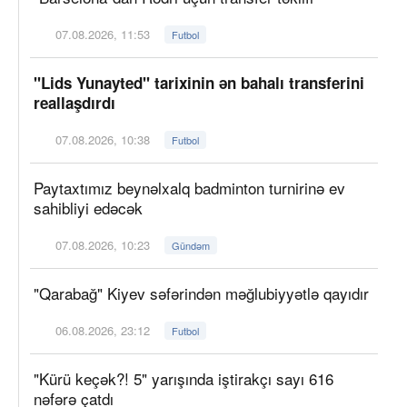
07.08.2026, 11:53
Futbol
"Lids Yunayted" tarixinin ən bahalı transferini
reallaşdırdı
07.08.2026, 10:38
Futbol
Paytaxtımız beynəlxalq badminton turnirinə ev
sahibliyi edəcək
07.08.2026, 10:23
Gündəm
"Qarabağ" Kiyev səfərindən məğlubiyyətlə qayıdır
06.08.2026, 23:12
Futbol
"Kürü keçək?! 5" yarışında iştirakçı sayı 616
nəfərə çatdı