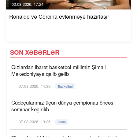
02.08.2026, 17:24
Ronaldo və Corcina evlənməyə hazırlaşır
SON XƏBƏRLƏR
Qızlardan ibarət basketbol millimiz Şimali
Makedoniyaya qalib gəlib
07.08.2026, 14:39
Basketbol
Cüdoçularımız üçün dünya çempionatı öncəsi
seminar keçirilib
07.08.2026, 13:36
Cüdo