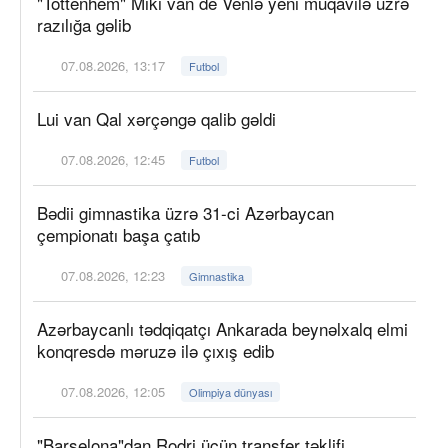
"Tottenhem" Miki van de Venlə yeni müqavilə üzrə
razılığa gəlib
07.08.2026, 13:17
Futbol
Lui van Qal xərçəngə qalib gəldi
07.08.2026, 12:45
Futbol
Bədii gimnastika üzrə 31-ci Azərbaycan
çempionatı başa çatıb
07.08.2026, 12:23
Gimnastika
Azərbaycanlı tədqiqatçı Ankarada beynəlxalq elmi
konqresdə məruzə ilə çıxış edib
07.08.2026, 12:05
Olimpiya dünyası
"Barselona"dan Rodri üçün transfer təklifi