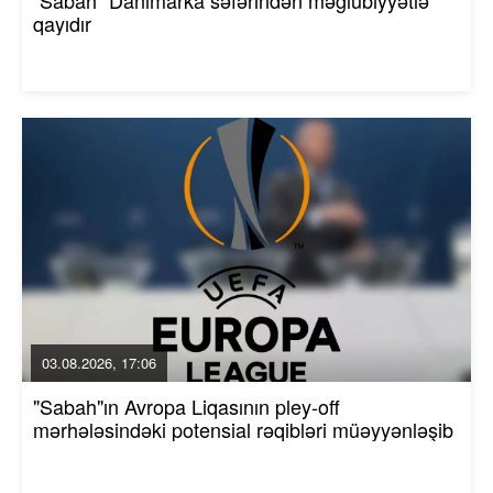
"Sabah" Danimarka səfərindən məğlubiyyətlə
qayıdır
03.08.2026, 17:06
"Sabah"ın Avropa Liqasının pley-off
mərhələsindəki potensial rəqibləri müəyyənləşib