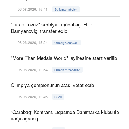
06.08.2026, 15:41
Su idman növləri
"Turan Tovuz" serbiyalı müdafiəçi Filip
Damyanoviçi transfer edib
06.08.2026, 15:24
Olimpiya dünyası
"More Than Medals World" layihəsinə start verilib
06.08.2026, 12:54
Olimpizm xəbərləri
Olimpiya çempionunun atası vəfat edib
06.08.2026, 12:46
Cüdo
"Qarabağ" Konfrans Liqasında Danimarka klubu ilə
qarşılaşacaq