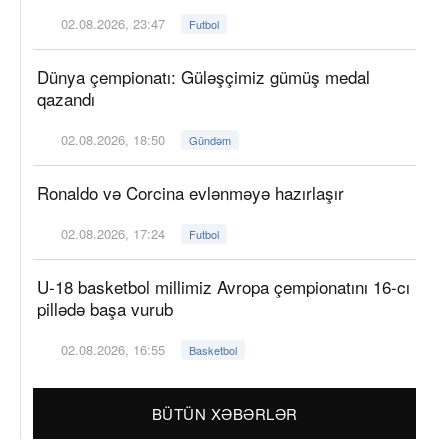
02.08.2026, 23:47
Futbol
Dünya çempionatı: Güləşçimiz gümüş medal
qazandı
02.08.2026, 18:50
Gündəm
Ronaldo və Corcina evlənməyə hazırlaşır
02.08.2026, 17:24
Futbol
U-18 basketbol millimiz Avropa çempionatını 16-cı
pillədə başa vurub
02.08.2026, 16:55
Basketbol
BÜTÜN XƏBƏRLƏR