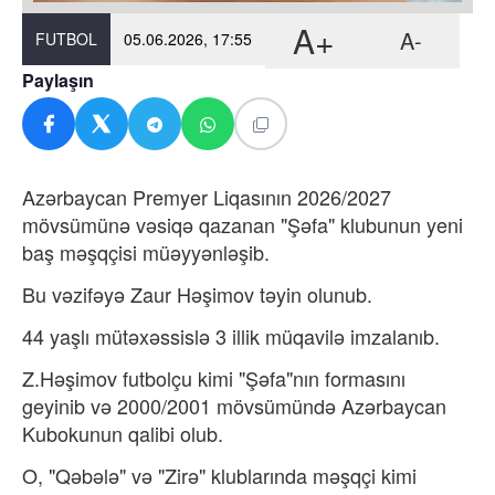
A+
A-
FUTBOL
05.06.2026, 17:55
Paylaşın
Azərbaycan Premyer Liqasının 2026/2027
mövsümünə vəsiqə qazanan "Şəfa" klubunun yeni
baş məşqçisi müəyyənləşib.
Bu vəzifəyə Zaur Həşimov təyin olunub.
44 yaşlı mütəxəssislə 3 illik müqavilə imzalanıb.
Z.Həşimov futbolçu kimi "Şəfa"nın formasını
geyinib və 2000/2001 mövsümündə Azərbaycan
Kubokunun qalibi olub.
O, "Qəbələ" və "Zirə" klublarında məşqçi kimi