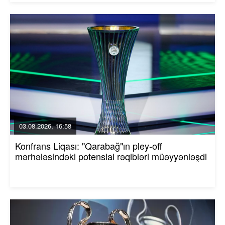
03.08.2026, 16:58
Konfrans Liqası: "Qarabağ"ın pley-off
mərhələsindəki potensial rəqibləri müəyyənləşdi