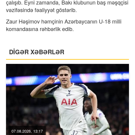
çalışıb. Eyni zamanda, Bakı klubunun baş məşqçisi
vəzifəsində fəaliyyət göstərib.
Zaur Həşimov həmçinin Azərbaycanın U-18 milli
komandasına rəhbərlik edib.
DİGƏR XƏBƏRLƏR
07.08.2026, 13:17