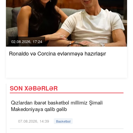
02.08.2026, 17:24
Ronaldo və Corcina evlənməyə hazırlaşır
SON XƏBƏRLƏR
Qızlardan ibarət basketbol millimiz Şimali
Makedoniyaya qalib gəlib
07.08.2026, 14:39
Basketbol