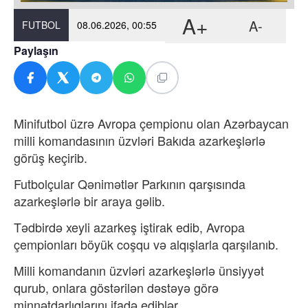
A+
A-
FUTBOL
08.06.2026, 00:55
Paylaşın
Minifutbol üzrə Avropa çempionu olan Azərbaycan
milli komandasının üzvləri Bakıda azarkeşlərlə
görüş keçirib.
Futbolçular Qənimətlər Parkının qarşısında
azarkeşlərlə bir araya gəlib.
Tədbirdə xeyli azarkeş iştirak edib, Avropa
çempionları böyük coşqu və alqışlarla qarşılanıb.
Milli komandanın üzvləri azarkeşlərlə ünsiyyət
qurub, onlara göstərilən dəstəyə görə
minnətdarlıqlarını ifadə ediblər.