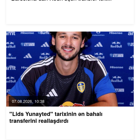
07.08.2026, 10:38
"Lids Yunayted" tarixinin ən bahalı
transferini reallaşdırdı