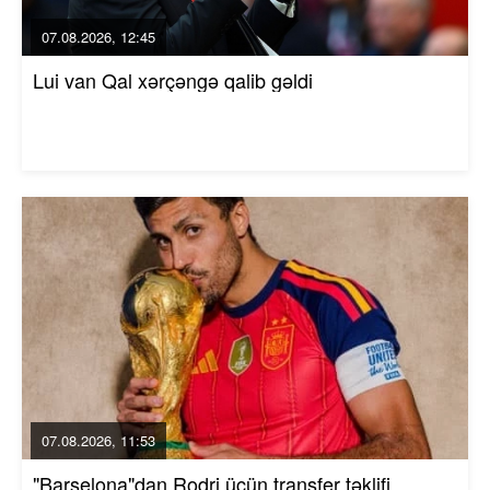
07.08.2026, 12:45
Lui van Qal xərçəngə qalib gəldi
07.08.2026, 11:53
"Barselona"dan Rodri üçün transfer təklifi