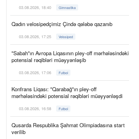
03.08.2026, 18:40
Gimnastika
Qadın velosipedçimiz Çində qələbə qazanıb
03.08.2026, 17:25
Velosiped
"Sabah"ın Avropa Liqasının pley-off mərhələsindəki
potensial rəqibləri müəyyənləşib
03.08.2026, 17:06
Futbol
Konfrans Liqası: "Qarabağ"ın pley-off
mərhələsindəki potensial rəqibləri müəyyənləşdi
03.08.2026, 16:58
Futbol
Qusarda Respublika Şahmat Olimpiadasına start
verilib