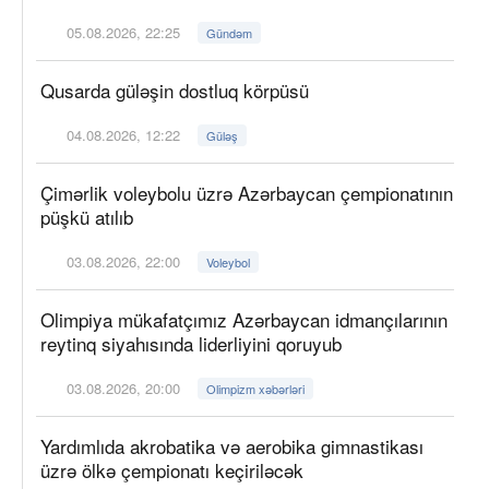
05.08.2026, 22:25
Gündəm
Qusarda güləşin dostluq körpüsü
04.08.2026, 12:22
Güləş
Çimərlik voleybolu üzrə Azərbaycan çempionatının
püşkü atılıb
03.08.2026, 22:00
Voleybol
Olimpiya mükafatçımız Azərbaycan idmançılarının
reytinq siyahısında liderliyini qoruyub
03.08.2026, 20:00
Olimpizm xəbərləri
Yardımlıda akrobatika və aerobika gimnastikası
üzrə ölkə çempionatı keçiriləcək