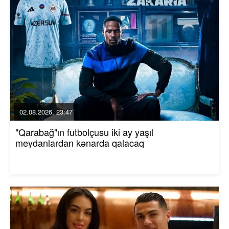
02.08.2026, 23:47
"Qarabağ"ın futbolçusu iki ay yaşıl
meydanlardan kənarda qalacaq