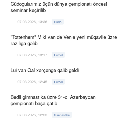
Cüdoçularımız üçün dünya çempionatı öncəsi
seminar keçirilib
07.08.2026, 13:36
Cüdo
"Tottenhem" Miki van de Venlə yeni müqavilə üzrə
razılığa gəlib
07.08.2026, 13:17
Futbol
Lui van Qal xərçəngə qalib gəldi
07.08.2026, 12:45
Futbol
Bədii gimnastika üzrə 31-ci Azərbaycan
çempionatı başa çatıb
07.08.2026, 12:23
Gimnastika