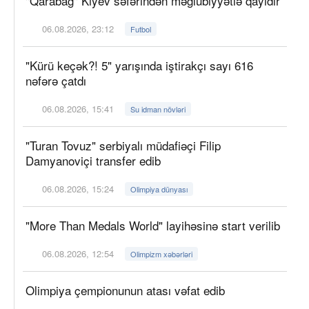
"Qarabağ" Kiyev səfərindən məğlubiyyətlə qayıdır
06.08.2026, 23:12
Futbol
"Kürü keçək?! 5" yarışında iştirakçı sayı 616
nəfərə çatdı
06.08.2026, 15:41
Su idman növləri
"Turan Tovuz" serbiyalı müdafiəçi Filip
Damyanoviçi transfer edib
06.08.2026, 15:24
Olimpiya dünyası
"More Than Medals World" layihəsinə start verilib
06.08.2026, 12:54
Olimpizm xəbərləri
Olimpiya çempionunun atası vəfat edib