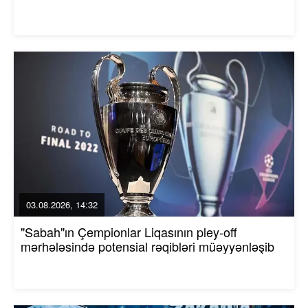
03.08.2026, 14:32
"Sabah"ın Çempionlar Liqasının pley-off
mərhələsində potensial rəqibləri müəyyənləşib