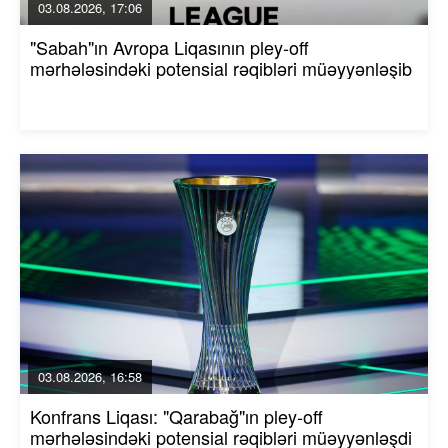
03.08.2026, 17:06
"Sabah"ın Avropa Liqasının pley-off
mərhələsindəki potensial rəqibləri müəyyənləşib
03.08.2026, 16:58
Konfrans Liqası: "Qarabağ"ın pley-off
mərhələsindəki potensial rəqibləri müəyyənləşdi