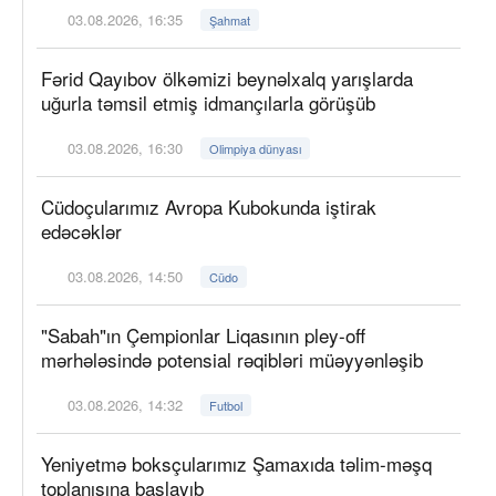
03.08.2026, 16:35
Şahmat
Fərid Qayıbov ölkəmizi beynəlxalq yarışlarda
uğurla təmsil etmiş idmançılarla görüşüb
03.08.2026, 16:30
Olimpiya dünyası
Cüdoçularımız Avropa Kubokunda iştirak
edəcəklər
03.08.2026, 14:50
Cüdo
"Sabah"ın Çempionlar Liqasının pley-off
mərhələsində potensial rəqibləri müəyyənləşib
03.08.2026, 14:32
Futbol
Yeniyetmə boksçularımız Şamaxıda təlim-məşq
toplanışına başlayıb