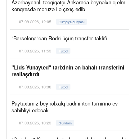
Azərbaycanlı tədqiqatçı Ankarada beynəlxalq elmi
konqresdə məruzə ilə çıxış edib
07.08.2026, 12:05
Olimpiya dünyası
"Barselona"dan Rodri üçün transfer təklifi
07.08.2026, 11:53
Futbol
"Lids Yunayted" tarixinin ən bahalı transferini
reallaşdırdı
07.08.2026, 10:38
Futbol
Paytaxtımız beynəlxalq badminton turnirinə ev
sahibliyi edəcək
07.08.2026, 10:23
Gündəm