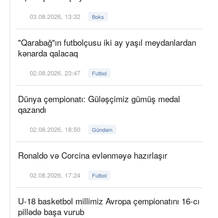
03.08.2026, 13:32
Boks
"Qarabağ"ın futbolçusu iki ay yaşıl meydanlardan
kənarda qalacaq
02.08.2026, 23:47
Futbol
Dünya çempionatı: Güləşçimiz gümüş medal
qazandı
02.08.2026, 18:50
Gündəm
Ronaldo və Corcina evlənməyə hazırlaşır
02.08.2026, 17:24
Futbol
U-18 basketbol millimiz Avropa çempionatını 16-cı
pillədə başa vurub