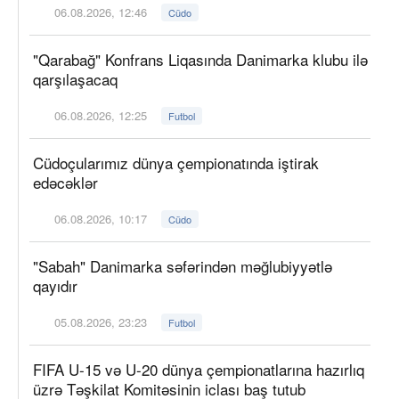
06.08.2026, 12:46
Cüdo
"Qarabağ" Konfrans Liqasında Danimarka klubu ilə
qarşılaşacaq
06.08.2026, 12:25
Futbol
Cüdoçularımız dünya çempionatında iştirak
edəcəklər
06.08.2026, 10:17
Cüdo
"Sabah" Danimarka səfərindən məğlubiyyətlə
qayıdır
05.08.2026, 23:23
Futbol
FIFA U-15 və U-20 dünya çempionatlarına hazırlıq
üzrə Təşkilat Komitəsinin iclası baş tutub