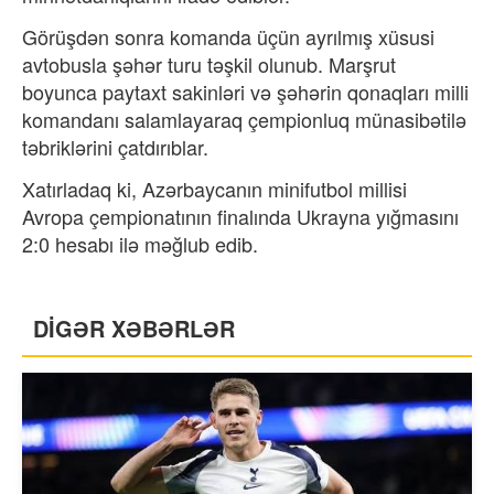
Görüşdən sonra komanda üçün ayrılmış xüsusi
avtobusla şəhər turu təşkil olunub. Marşrut
boyunca paytaxt sakinləri və şəhərin qonaqları milli
komandanı salamlayaraq çempionluq münasibətilə
təbriklərini çatdırıblar.
Xatırladaq ki, Azərbaycanın minifutbol millisi
Avropa çempionatının finalında Ukrayna yığmasını
2:0 hesabı ilə məğlub edib.
DİGƏR XƏBƏRLƏR