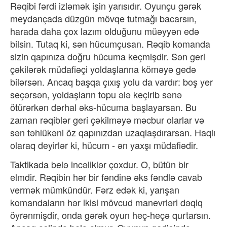
Rəqibi fərdi izləmək işin yarısıdır. Oyunçu gərək
meydançada düzgün mövqe tutmağı bacarsın,
harada daha çox lazım olduğunu müəyyən edə
bilsin. Tutaq ki, sən hücumçusan. Rəqib komanda
sizin qapınıza doğru hücuma keçmişdir. Sən geri
çəkilərək müdafiəçi yoldaşlarına köməyə gedə
bilərsən. Ancaq başqa çıxış yolu da vardır: boş yer
seçərsən, yoldaşların topu ələ keçirib sənə
ötürərkən dərhal əks-hücuma başlayarsan. Bu
zaman rəqiblər geri çəkilməyə məcbur olarlar və
sən təhlükəni öz qapınızdan uzaqlaşdırarsan. Haqlı
olaraq deyirlər ki, hücum - ən yaxşı müdafiədir.
Taktikada belə incəliklər çoxdur. O, bütün bir
elmdir. Rəqibin hər bir fəndinə əks fəndlə cavab
vermək mümkündür. Fərz edək ki, yarışan
komandaların hər ikisi mövcud manevrləri dəqiq
öyrənmişdir, onda gərək oyun heç-heçə qurtarsın.