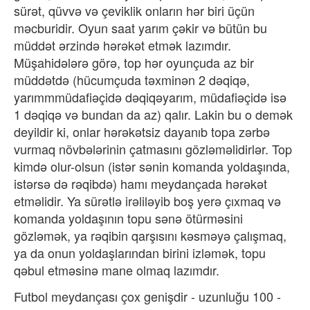
sürət, qüvvə və çeviklik onların hər biri üçün
məcburidir. Oyun saat yarım çəkir və bütün bu
müddət ərzində hərəkət etmək lazımdır.
Müşahidələrə görə, top hər oyunçuda az bir
müddətdə (hücumçuda təxminən 2 dəqiqə,
yarımmmüdafiəçidə dəqiqəyarım, müdafiəçidə isə
1 dəqiqə və bundan da az) qalır. Lakin bu o demək
deyildir ki, onlar hərəkətsiz dayanıb topa zərbə
vurmaq növbələrinin çatmasını gözləməlidirlər. Top
kimdə olur-olsun (istər sənin komanda yoldaşında,
istərsə də rəqibdə) hamı meydançada hərəkət
etməlidir. Ya sürətlə irəliləyib boş yerə çıxmaq və
komanda yoldaşının topu sənə ötürməsini
gözləmək, ya rəqibin qarşısını kəsməyə çalışmaq,
ya da onun yoldaşlarından birini izləmək, topu
qəbul etməsinə mane olmaq lazımdır.
Futbol meydançası çox genişdir - uzunluğu 100 -