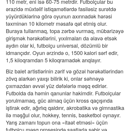
110 metr, eni isə 60-75 metrdir. Futbolçular bu
ərazidə müxtəlif istiqamətlərdə fasiləsiz surətdə
yüyürdüklərinə görə oyunun axırınadək hərəsi
təxminən 10 kilometr məsafə qət etmiş olur.
Buraya tullanmaq, topa zərbə vurmaq, mübarizəyə
girişmək hərəkətlərini, yıxılmaları da əlavə etsək
aydın olar ki, futbolçu universal, dözümlü bir
idmançıdır. Oyun ərzində o, 1500 kalori sərf edir,
1,5 kiloqramdan 5 kiloqramadək arıqlayır.
Biz balet artistlərinin zərif və gözəl hərəkətlərindən
zövq alarkən yaxşı bilirik ki, onlar səhnəyə
çıxmazdan əvvəl yüz dəfələrlə məşq edirlər.
Futbolda da həmin qanunlar hakimdir. Futbolçular
yorulmamaq, güc almaq üçün kross qaçışında
iştirak edir, ağırlıq qaldırır, akrobatika və gimnastika
ilə məşğul olur, hokkey, tennis, basketbol oynayır.
Yarış zamanı topun ona «itaət etməsi» üçün
futbolçu məşq prosesində saatlarla səbir və