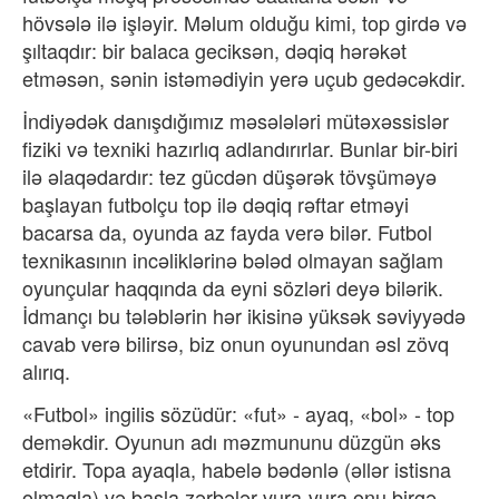
hövsələ ilə işləyir. Məlum olduğu kimi, top girdə və
şıltaqdır: bir balaca geciksən, dəqiq hərəkət
etməsən, sənin istəmədiyin yerə uçub gedəcəkdir.
İndiyədək danışdığımız məsələləri mütəxəssislər
fiziki və texniki hazırlıq adlandırırlar. Bunlar bir-biri
ilə əlaqədardır: tez gücdən düşərək tövşüməyə
başlayan futbolçu top ilə dəqiq rəftar etməyi
bacarsa da, oyunda az fayda verə bilər. Futbol
texnikasının incəliklərinə bələd olmayan sağlam
oyunçular haqqında da eyni sözləri deyə bilərik.
İdmançı bu tələblərin hər ikisinə yüksək səviyyədə
cavab verə bilirsə, biz onun oyunundan əsl zövq
alırıq.
«Futbol» ingilis sözüdür: «fut» - ayaq, «bol» - top
deməkdir. Oyunun adı məzmununu düzgün əks
etdirir. Topa ayaqla, habelə bədənlə (əllər istisna
olmaqla) və başla zərbələr vura-vura onu birgə