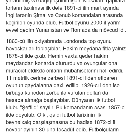
yaradılmış və dəqiqləşdirilmişdir. Məsələn, qapılara
torların taxılması ilk dəfə 1891-ci ilin mart ayında
İngiltərənin Şimal və Cənub komandaları arasında
keçirilən oyunda olub. Futbol oyunu 2000 il yarım
əvvəl qədim Yunanıstan və Romada da mövcud idi.
1863-cü ilin oktyabrında Londonda top oyunu
həvəskarları toplaşıblar. Hakim meydana fitlə yalnız
1878-ci ildə çıxıb. Həmin vaxta qədər hakim
meydandan kənarda otururdu və oyunçular ona
müraciət etdikdə onların mübahisələrini həll edirdi.
11 metrlik cərimə zərbəsi 1891-ci ildən etibarən
oyunun qaydalarına daxil edilib. 1926-cı ildən isə
birbaşa küncdən zərbə ilə vurulan qolları da
hesaba almağa başlayıblar. Dünyanın ilk futbol
klubu "Şeffild” sayılır. Bu komandanın əsası 1857-ci
ildə qoyulub. O ki, qaldı futbol tarixinin ilk
beynəlxalq qarşılaşmasına bu hadisə 1872-ci il
noyabr ayının 30-una təsadüf edib. Futbolçuların