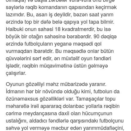
səylərlə rəqib komandanın qapısından keçirmək
lazımdır. Bu, asan iş deyildir, bəzən saat yarım
ərzində top bir dəfə belə qapıya yol tapa bilmir.
Halbuki onun sahəsi 18 kvadratmerdir, bu isə
böyük bir otağın sahəsinə bərabərdir. 90 dəqiqə
ərzində futbolçuların yeganə məqsədi qol
vurmaqdan ibarətdir. Bu məqsədlə onlar bütün
qüvvələrini sərf edir, ən müxtəlif oyun fəndləri
işlədir, rəqibin müqavimətinə üstün gəlməyə
çalışırlar.
Oyunun gözəlliyi məhz mübarizədə yaranır.
İdmanın hər bir növündə olduğu kimi, futbolun da
özünəməxsus gözəllikləri var. Tamaşaçılar topu
məharətlə irəli apararaq dolanbac yollarla rəqibin
cərimə meydançasına daxil olan hücumçunun
ustalığını, aldadıcı fəndlərlə qarşısındakı futbolçunu
səhvə yol verməyə məcbur edən yarımmüdafiəçini,