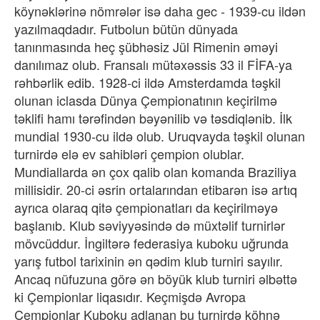
köynəklərinə nömrələr isə daha gec - 1939-cu ildən
yazılmaqdadır. Futbolun bütün dünyada
tanınmasında heç şübhəsiz Jül Rimenin əməyi
danılımaz olub. Fransalı mütəxəssis 33 il FİFA-ya
rəhbərlik edib. 1928-ci ildə Amsterdamda təşkil
olunan iclasda Dünya Çempionatının keçirilmə
təklifi hamı tərəfindən bəyənilib və təsdiqlənib. İlk
mundial 1930-cu ildə olub. Uruqvayda təşkil olunan
turnirdə elə ev sahibləri çempion olublar.
Mundiallarda ən çox qalib olan komanda Braziliya
millisidir. 20-ci əsrin ortalarından etibarən isə artıq
ayrıca olaraq qitə çempionatları da keçirilməyə
başlanıb. Klub səviyyəsində də müxtəlif turnirlər
mövcüddur. İngiltərə federasiya kuboku uğrunda
yarış futbol tarixinin ən qədim klub turniri sayılır.
Ancaq nüfuzuna görə ən böyük klub turniri əlbəttə
ki Çempionlar liqasıdır. Keçmişdə Avropa
Çempionlar Kuboku adlanan bu turnirdə köhnə