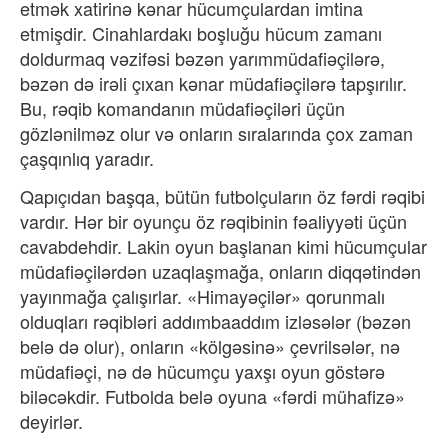
etmək xatirinə kənar hücumçulardan imtina
etmişdir. Cinahlardakı boşluğu hücum zamanı
doldurmaq vəzifəsi bəzən yarımmüdafiəçilərə,
bəzən də irəli çıxan kənar müdafiəçilərə tapşırılır.
Bu, rəqib komandanın müdafiəçiləri üçün
gözlənilməz olur və onların sıralarında çox zaman
çaşqınlıq yaradır.
Qapıçıdan başqa, bütün futbolçuların öz fərdi rəqibi
vardır. Hər bir oyunçu öz rəqibinin fəaliyyəti üçün
cavabdehdir. Lakin oyun başlanan kimi hücumçular
müdafiəçilərdən uzaqlaşmağa, onların diqqətindən
yayınmağa çalışırlar. «Himayəçilər» qorunmalı
olduqları rəqibləri addımbaaddım izləsələr (bəzən
belə də olur), onların «kölgəsinə» çevrilsələr, nə
müdafiəçi, nə də hücumçu yaxşı oyun göstərə
biləcəkdir. Futbolda belə oyuna «fərdi mühafizə»
deyirlər.