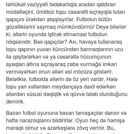
təhlükəli vəziyyəti fədakarlıqla aradan qaldıran
müdafiəçini, ümidsiz topu cəsarətli sıçrayışla tutan
qapıçını ürəkdən alqışlayırlar. Futbolun bütün
gözəlliklərini saymaq mümkündürmü! Deyə bilərlər
ki, əllərin oyunda iştirak etməməsi futbolun
nöqsanıdır. Bəs qapıçılar? Axı, havaya tullanaraq
topu qapının yuxarı küncündən barmaqlarının ucu
ilə qaytararkən və ya cəsarətlə hücumçunun
ayaqları altına sıçrayaraq zəbə vurmağa imkan
verməyərkən onun əlləri əsl möcüzə göstərir.
Beləliklə, futbolda əllərin də öz yeri vardır. Hələ
topu yan xətlərdən meydançaya daxil edərkən
əllərdən xüsusi dəqiqlik və qüvvə tələb olunduğunu
demirik.
Bəzən futbol oyununa baxan tamaşaçılar darıxır və
hətta narazılıqlarını bildirirlər. Oyun heç də həmişə
maraqlı olmur və azarkeşlərə zövq vermir. Bu,