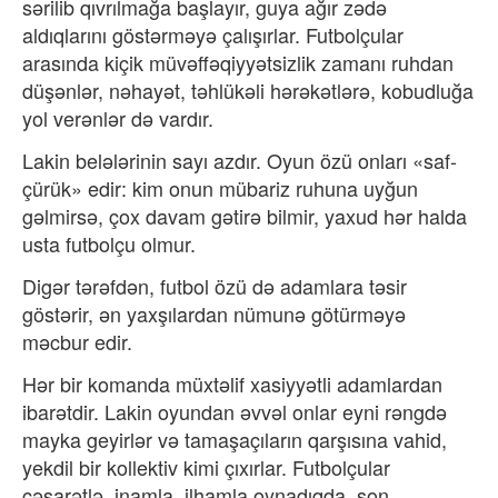
sərilib qıvrılmağa başlayır, guya ağır zədə
aldıqlarını göstərməyə çalışırlar. Futbolçular
arasında kiçik müvəffəqiyyətsizlik zamanı ruhdan
düşənlər, nəhayət, təhlükəli hərəkətlərə, kobudluğa
yol verənlər də vardır.
Lakin belələrinin sayı azdır. Oyun özü onları «saf-
çürük» edir: kim onun mübariz ruhuna uyğun
gəlmirsə, çox davam gətirə bilmir, yaxud hər halda
usta futbolçu olmur.
Digər tərəfdən, futbol özü də adamlara təsir
göstərir, ən yaxşılardan nümunə götürməyə
məcbur edir.
Hər bir komanda müxtəlif xasiyyətli adamlardan
ibarətdir. Lakin oyundan əvvəl onlar eyni rəngdə
mayka geyirlər və tamaşaçıların qarşısına vahid,
yekdil bir kollektiv kimi çıxırlar. Futbolçular
cəsarətlə, inamla, ilhamla oynadıqda, son