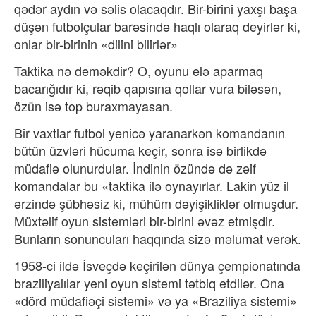
qədər aydın və səlis olacaqdır. Bir-birini yaxşı başa
düşən futbolçular barəsində haqlı olaraq deyirlər ki,
onlar bir-birinin «dilini bilirlər»
Taktika nə deməkdir? O, oyunu elə aparmaq
bacarığıdır ki, rəqib qapısına qollar vura biləsən,
özün isə top buraxmayasan.
Bir vaxtlar futbol yenicə yaranarkən komandanın
bütün üzvləri hücuma keçir, sonra isə birlikdə
müdafiə olunurdular. İndinin özündə də zəif
komandalar bu «taktika ilə oynayırlar. Lakin yüz il
ərzində şübhəsiz ki, mühüm dəyişikliklər olmuşdur.
Müxtəlif oyun sistemləri bir-birini əvəz etmişdir.
Bunların sonuncuları haqqında sizə məlumat verək.
1958-ci ildə İsveçdə keçirilən dünya çempionatında
braziliyalılar yeni oyun sistemi tətbiq etdilər. Ona
«dörd müdafiəçi sistemi» və ya «Braziliya sistemi»