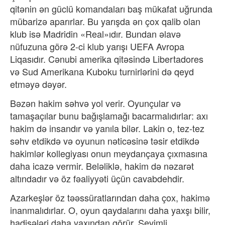
qitənin ən güclü komandaları baş mükafat uğrunda
mübarizə aparırlar. Bu yarışda ən çox qalib olan
klub isə Madridin «Real»ıdır. Bundan əlavə
nüfuzuna görə 2-ci klub yarışı UEFA Avropa
Liqasıdır. Cənubi amerika qitəsində Libertadores
və Sud Amerikana Kuboku turnirlərini də qeyd
etməyə dəyər.
Bəzən hakim səhvə yol verir. Oyunçular və
tamaşaçılar bunu bağışlamağı bacarmalıdırlar: axı
hakim də insandır və yanıla bilər. Lakin o, tez-tez
səhv etdikdə və oyunun nəticəsinə təsir etdikdə
hakimlər kollegiyası onun meydançaya çıxmasına
daha icazə vermir. Beləliklə, hakim də nəzarət
altındadır və öz fəaliyyəti üçün cavabdehdir.
Azarkeşlər öz təəssüratlarından daha çox, hakimə
inanmalıdırlar. O, oyun qaydalarını daha yaxşı bilir,
hadisələri daha yaxından görür. Sevimli