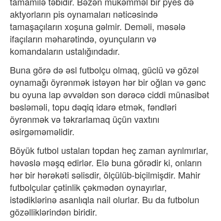
tamamilə təbidir. Bəzən mükəmməl bir pyes də
aktyorların pis oynamaları nəticəsində
tamaşaçıların xoşuna gəlmir. Deməli, məsələ
ifaçıların məharətində, oyunçuların və
komandaların ustalığındadır.
Buna görə də əsl futbolçu olmaq, güclü və gözəl
oynamağı öyrənmək istəyən hər bir oğlan və gənc
bu oyuna lap əvvəldən son dərəcə ciddi münasibət
bəsləməli, topu dəqiq idarə etmək, fəndləri
öyrənmək və təkrarlamaq üçün vaxtını
əsirgəməməlidir.
Böyük futbol ustaları topdan heç zaman ayrılmırlar,
həvəslə məşq edirlər. Elə buna görədir ki, onların
hər bir hərəkəti səlisdir, ölçülüb-biçilmişdir. Mahir
futbolçular çətinlik çəkmədən oynayırlar,
istədiklərinə asanlıqla nail olurlar. Bu da futbolun
gözəlliklərindən biridir.