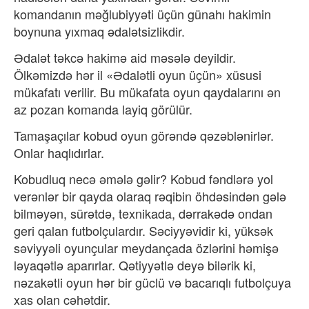
komandanın məğlubiyyəti üçün günahı hakimin
boynuna yıxmaq ədalətsizlikdir.
Ədalət təkcə hakimə aid məsələ deyildir.
Ölkəmizdə hər il «Ədalətli oyun üçün» xüsusi
mükafatı verilir. Bu mükafata oyun qaydalarını ən
az pozan komanda layiq görülür.
Tamaşaçılar kobud oyun görəndə qəzəblənirlər.
Onlar haqlıdırlar.
Kobudluq necə əmələ gəlir? Kobud fəndlərə yol
verənlər bir qayda olaraq rəqibin öhdəsindən gələ
bilməyən, sürətdə, texnikada, dərrakədə ondan
geri qalan futbolçulardır. Səciyyəvidir ki, yüksək
səviyyəli oyunçular meydançada özlərini həmişə
ləyaqətlə aparırlar. Qətiyyətlə deyə bilərik ki,
nəzakətli oyun hər bir güclü və bacarıqlı futbolçuya
xas olan cəhətdir.