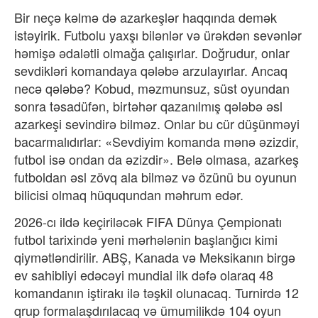
Bir neçə kəlmə də azarkeşlər haqqında demək
istəyirik. Futbolu yaxşı bilənlər və ürəkdən sevənlər
həmişə ədalətli olmağa çalışırlar. Doğrudur, onlar
sevdikləri komandaya qələbə arzulayırlar. Ancaq
necə qələbə? Kobud, məzmunsuz, süst oyundan
sonra təsadüfən, birtəhər qazanılmış qələbə əsl
azarkeşi sevindirə bilməz. Onlar bu cür düşünməyi
bacarmalıdırlar: «Sevdiyim komanda mənə əzizdir,
futbol isə ondan da əzizdir». Belə olmasa, azarkeş
futboldan əsl zövq ala bilməz və özünü bu oyunun
bilicisi olmaq hüququndan məhrum edər.
2026-cı ildə keçiriləcək FIFA Dünya Çempionatı
futbol tarixində yeni mərhələnin başlanğıcı kimi
qiymətləndirilir. ABŞ, Kanada və Meksikanın birgə
ev sahibliyi edəcəyi mundial ilk dəfə olaraq 48
komandanın iştirakı ilə təşkil olunacaq. Turnirdə 12
qrup formalaşdırılacaq və ümumilikdə 104 oyun