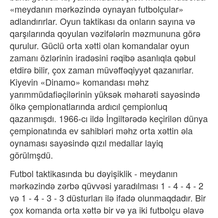
«meydanın mərkəzində oynayan futbolçular»
adlandırırlar. Oyun taktikası da onların sayına və
qarşılarında qoyulan vəzifələrin məzmununa görə
qurulur. Güclü orta xətti olan komandalar oyun
zamanı özlərinin iradəsini rəqibə asanlıqla qəbul
etdirə bilir, çox zaman müvəffəqiyyət qazanırlar.
Kiyevin «Dinamo» komandası məhz
yarımmüdafiəçilərinin yüksək məharəti sayəsində
ölkə çempionatlarında ardıcıl çempionluq
qazanmışdı. 1966-cı ildə İngiltərədə keçirilən dünya
çempionatında ev sahibləri məhz orta xəttin əla
oynaması sayəsində qızıl medallar layiq
görülmşdü.
Futbol taktikasında bu dəyişiklik - meydanın
mərkəzində zərbə qüvvəsi yaradılması 1 - 4 - 4 - 2
və 1 - 4 - 3 - 3 düsturları ilə ifadə olunmaqdadır. Bir
çox komanda orta xəttə bir və ya iki futbolçu əlavə