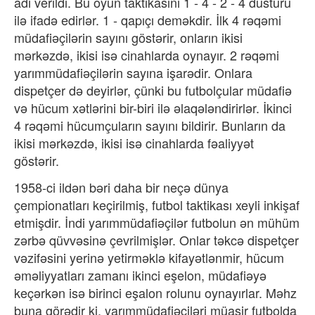
adı verildi. Bu oyun taktikasını 1 - 4 - 2 - 4 düsturu
ilə ifadə edirlər. 1 - qapıçı deməkdir. İlk 4 rəqəmi
müdafiəçilərin sayını göstərir, onların ikisi
mərkəzdə, ikisi isə cinahlarda oynayır. 2 rəqəmi
yarımmüdafiəçilərin sayına işarədir. Onlara
dispetçer də deyirlər, çünki bu futbolçular müdafiə
və hücum xətlərini bir-biri ilə əlaqələndirirlər. İkinci
4 rəqəmi hücumçuların sayını bildirir. Bunların da
ikisi mərkəzdə, ikisi isə cinahlarda fəaliyyət
göstərir.
1958-ci ildən bəri daha bir neçə dünya
çempionatları keçirilmiş, futbol taktikası xeyli inkişaf
etmişdir. İndi yarımmüdafiəçilər futbolun ən mühüm
zərbə qüvvəsinə çevrilmişlər. Onlar təkcə dispetçer
vəzifəsini yerinə yetirməklə kifayətlənmir, hücum
əməliyyatları zamanı ikinci eşelon, müdafiəyə
keçərkən isə birinci eşalon rolunu oynayırlar. Məhz
buna görədir ki, yarımmüdafiəçiləri müasir futbolda