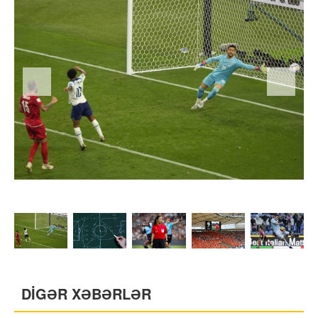
DİGƏR XƏBƏRLƏR