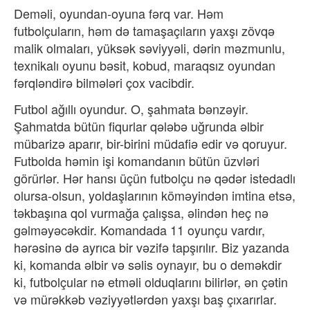
Deməli, oyundan-oyuna fərq var. Həm
futbolçuların, həm də tamaşaçıların yaxşı zövqə
malik olmaları, yüksək səviyyəli, dərin məzmunlu,
texnikalı oyunu bəsit, kobud, maraqsız oyundan
fərqləndirə bilmələri çox vacibdir.
Futbol ağıllı oyundur. O, şahmata bənzəyir.
Şahmatda bütün fiqurlar qələbə uğrunda əlbir
mübarizə aparır, bir-birini müdafiə edir və qoruyur.
Futbolda həmin işi komandanın bütün üzvləri
görürlər. Hər hansı üçün futbolçu nə qədər istedadlı
olursa-olsun, yoldaşlarının köməyindən imtina etsə,
təkbaşına qol vurmağa çalışsa, əlindən heç nə
gəlməyəcəkdir. Komandada 11 oyunçu vardır,
hərəsinə də ayrıca bir vəzifə tapşırılır. Biz yazanda
ki, komanda əlbir və səlis oynayır, bu o deməkdir
ki, futbolçular nə etməli olduqlarını bilirlər, ən çətin
və mürəkkəb vəziyyətlərdən yaxşı baş çıxarırlar.