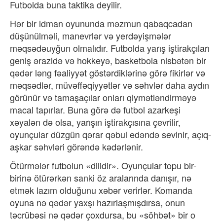
Futbolda buna taktika deyilir.
Hər bir idman oyununda məzmun qabaqcadan
düşünülməli, manevrlər və yerdəyişmələr
məqsədəuyğun olmalıdır. Futbolda yarış iştirakçıları
geniş ərazidə və hokkeyə, basketbola nisbətən bir
qədər ləng fəaliyyət göstərdiklərinə görə fikirlər və
məqsədlər, müvəffəqiyyətlər və səhvlər daha aydın
görünür və tamaşaçılar onları qiymətləndirməyə
macal tapırlar. Buna görə də futbol azarkeşi
xəyalən də olsa, yarışın iştirakçısına çevrilir,
oyunçular düzgün qərar qəbul edəndə sevinir, açıq-
aşkar səhvləri görəndə kədərlənir.
Ötürmələr futbolun «dilidir». Oyunçular topu bir-
birinə ötürərkən sanki öz aralarında danışır, nə
etmək lazım olduğunu xəbər verirlər. Komanda
oyuna nə qədər yaxşı hazırlaşmışdırsa, onun
təcrübəsi nə qədər çoxdursa, bu «söhbət» bir o