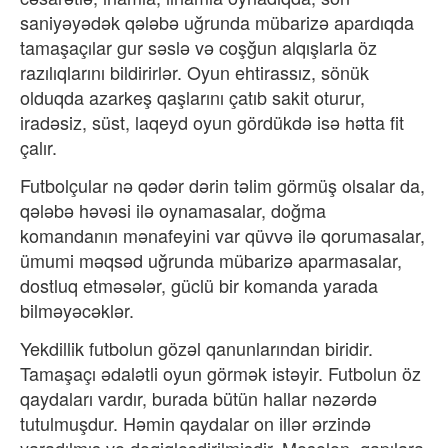
saniyəyədək qələbə uğrunda mübarizə apardıqda
tamaşaçılar gur səslə və coşğun alqışlarla öz
razılıqlarını bildirirlər. Oyun ehtirassız, sönük
olduqda azarkeş qaşlarını çatıb sakit oturur,
iradəsiz, süst, laqeyd oyun gördükdə isə hətta fit
çalır.
Futbolçular nə qədər dərin təlim görmüş olsalar da,
qələbə həvəsi ilə oynamasalar, doğma
komandanın mənafeyini var qüvvə ilə qorumasalar,
ümumi məqsəd uğrunda mübarizə aparmasalar,
dostluq etməsələr, güclü bir komanda yarada
bilməyəcəklər.
Yekdillik futbolun gözəl qanunlarından biridir.
Tamaşaçı ədalətli oyun görmək istəyir. Futbolun öz
qaydaları vardır, burada bütün hallar nəzərdə
tutulmuşdur. Həmin qaydalar on illər ərzində