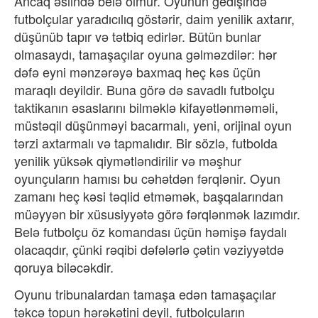
Ancaq əslində belə olmur. Oyunun gedişində
futbolçular yaradıcılıq göstərir, daim yenilik axtarır,
düşünüb tapır və tətbiq edirlər. Bütün bunlar
olmasaydı, tamaşaçılar oyuna gəlməzdilər: hər
dəfə eyni mənzərəyə baxmaq heç kəs üçün
maraqlı deyildir. Buna görə də savadlı futbolçu
taktikanın əsaslarını bilməklə kifayətlənməməli,
müstəqil düşünməyi bacarmalı, yeni, orijinal oyun
tərzi axtarmalı və tapmalıdır. Bir sözlə, futbolda
yenilik yüksək qiymətləndirilir və məşhur
oyunçuların hamısı bu cəhətdən fərqlənir. Oyun
zamanı heç kəsi təqlid etməmək, başqalarından
müəyyən bir xüsusiyyətə görə fərqlənmək lazımdır.
Belə futbolçu öz komandası üçün həmişə faydalı
olacaqdır, çünki rəqibi dəfələrlə çətin vəziyyətdə
qoruya biləcəkdir.
Oyunu tribunalardan tamaşa edən tamaşaçılar
təkcə topun hərəkətini deyil, futbolçuların