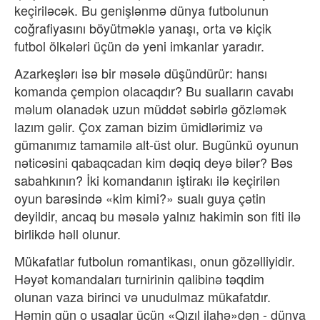
keçiriləcək. Bu genişlənmə dünya futbolunun
coğrafiyasını böyütməklə yanaşı, orta və kiçik
futbol ölkələri üçün də yeni imkanlar yaradır.
Azarkeşlərı isə bir məsələ düşündürür: hansı
komanda çempion olacaqdır? Bu sualların cavabı
məlum olanadək uzun müddət səbirlə gözləmək
lazım gəlir. Çox zaman bizim ümidlərimiz və
gümanımız tamamilə alt-üst olur. Bugünkü oyunun
nəticəsini qabaqcadan kim dəqiq deyə bilər? Bəs
sabahkının? İki komandanın iştirakı ilə keçirilən
oyun barəsində «kim kimi?» sualı guya çətin
deyildir, ancaq bu məsələ yalnız hakimin son fiti ilə
birlikdə həll olunur.
Mükafatlar futbolun romantikası, onun gözəlliyidir.
Həyət komandaları turnirinin qalibinə təqdim
olunan vaza birinci və unudulmaz mükafatdır.
Həmin gün o uşaqlar üçün «Qızıl ilahə»dən - dünya