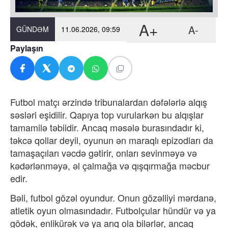
A+
A-
GÜNDƏM
11.06.2026, 09:59
Paylaşın
Futbol matçı ərzində tribunalardan dəfələrlə alqış
səsləri eşidilir. Qapıya top vurularkən bu alqışlar
tamamilə təbiidir. Ancaq məsələ burasındadır ki,
təkcə qollar deyil, oyunun ən maraqlı epizodları da
tamaşaçıları vəcdə gətirir, onları sevinməyə və
kədərlənməyə, əl çalmağa və qışqırmağa məcbur
edir.
Bəli, futbol gözəl oyundur. Onun gözəlliyi mərdanə,
atletik oyun olmasındadır. Futbolçular hündür və ya
gödək, enlikürək və ya arıq ola bilərlər, ancaq