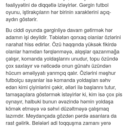
fəaliyyətini də diqqətlə izləyirlər. Gərgin futbol
oyunu, iştirakçıların hər birinin xarakterini açıq-
aydın göstərir.
Bu ciddi oyunda gərginliyə davam gətirmək hər
adamın işi deyildir. Təbiətən qorxaq olanlar özlərini
narahat hiss edirlər. Özü haqqında yüksək fikirdə
olanlar hamıdan fərqlənməyə, alqışlar qazanmağa
çalışır, komanda yoldaşlarını unudur, topu özündə
çox saxlayır və nəticədə onun günahı üzündən
hücum əməliyyatı yarımçıq qalır. Özlərini məşhur
futbolçu sayanlar isə komanda yoldaşları səhv
edən kimi çiyinlərini çəkir, əlləri ilə başlarını tutur,
tamaşaçılara göstərmək istəyirlər ki, kim isə çox pis
oynayır, halbuki bunun əvəzində həmin yoldaşa
kömək etməyə və səhvi düzəltməyə çalışmaq
lazımdır. Meydançada gözdən pərdə asanlara da
rast gəlirik. Belələri adi toqquşma zamanı yerə