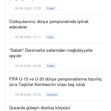
06.08.2026, 12:25
Futbol
Cüdoçularımız dünya çempionatında iştirak
edəcəklər
06.08.2026, 10:17
Cüdo
"Sabah" Danimarka səfərindən məğlubiyyətlə
qayıdır
05.08.2026, 23:23
Futbol
FIFA U-15 və U-20 dünya çempionatlarına hazırlıq
üzrə Təşkilat Komitəsinin iclası baş tutub
05.08.2026, 22:25
Gündəm
Qusarda güləşin dostluq körpüsü