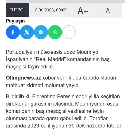
A+
A-
FUTBOL
12.06.2026, 00:09
Paylaşın
Portuqaliyalı mütəxəssis Joze Mourinyo
İspaniyanın “Real Madrid” komandasının baş
məşqçisi təyin edilib.
xəbər verir ki,
bu barədə klubun
Olimpnews.az
mətbuat xidməti məlumat yayıb.
Bildirilib ki, Florentino Peresin sədrliyi ilə keçirilən
direktorlar şurasının iclasında Mourinyonun əsas
komandanın baş məşqçisi vəzifəsinə təyin
olunması barədə qərar qəbul edilib. Tərəflər
arasında 2029-cu il iyunun 30-dək nəzərdə tutulan