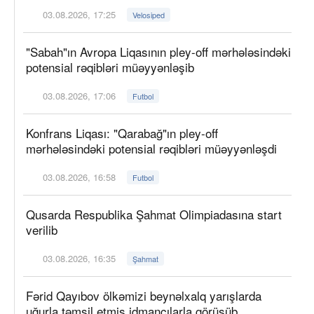
03.08.2026, 17:25
Velosiped
"Sabah"ın Avropa Liqasının pley-off mərhələsindəki
potensial rəqibləri müəyyənləşib
03.08.2026, 17:06
Futbol
Konfrans Liqası: "Qarabağ"ın pley-off
mərhələsindəki potensial rəqibləri müəyyənləşdi
03.08.2026, 16:58
Futbol
Qusarda Respublika Şahmat Olimpiadasına start
verilib
03.08.2026, 16:35
Şahmat
Fərid Qayıbov ölkəmizi beynəlxalq yarışlarda
uğurla təmsil etmiş idmançılarla görüşüb