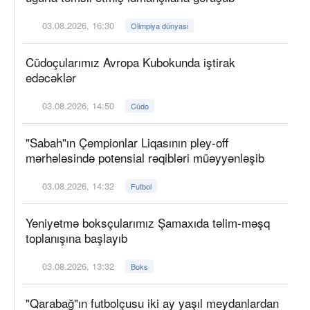
03.08.2026, 16:30
Olimpiya dünyası
Cüdoçularımız Avropa Kubokunda iştirak
edəcəklər
03.08.2026, 14:50
Cüdo
"Sabah"ın Çempionlar Liqasının pley-off
mərhələsində potensial rəqibləri müəyyənləşib
03.08.2026, 14:32
Futbol
Yeniyetmə boksçularımız Şamaxıda təlim-məşq
toplanışına başlayıb
03.08.2026, 13:32
Boks
"Qarabağ"ın futbolçusu iki ay yaşıl meydanlardan