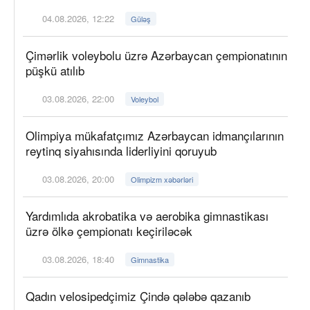
04.08.2026, 12:22
Güləş
Çimərlik voleybolu üzrə Azərbaycan çempionatının
püşkü atılıb
03.08.2026, 22:00
Voleybol
Olimpiya mükafatçımız Azərbaycan idmançılarının
reytinq siyahısında liderliyini qoruyub
03.08.2026, 20:00
Olimpizm xəbərləri
Yardımlıda akrobatika və aerobika gimnastikası
üzrə ölkə çempionatı keçiriləcək
03.08.2026, 18:40
Gimnastika
Qadın velosipedçimiz Çində qələbə qazanıb