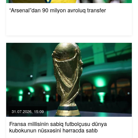
“Arsenal”dan 90 milyon avroluq transfer
31.07.2026, 15:09
Fransa millisinin sabiq futbolçusu dünya
kubokunun nüsxəsini hərracda satıb