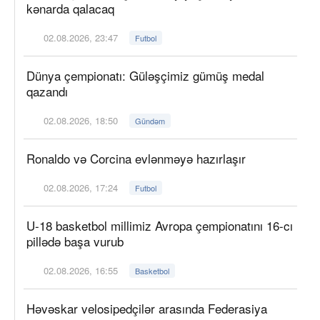
kənarda qalacaq
02.08.2026, 23:47
Futbol
Dünya çempionatı: Güləşçimiz gümüş medal
qazandı
02.08.2026, 18:50
Gündəm
Ronaldo və Corcina evlənməyə hazırlaşır
02.08.2026, 17:24
Futbol
U-18 basketbol millimiz Avropa çempionatını 16-cı
pillədə başa vurub
02.08.2026, 16:55
Basketbol
Həvəskar velosipedçilər arasında Federasiya