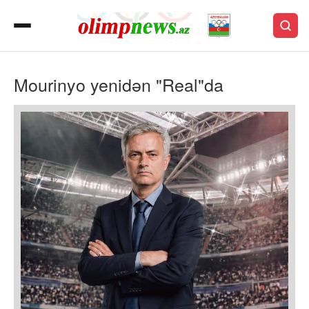
Mourinyo yenidən "Real"da