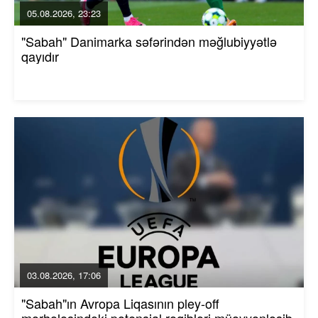
05.08.2026, 23:23
"Sabah" Danimarka səfərindən məğlubiyyətlə
qayıdır
03.08.2026, 17:06
"Sabah"ın Avropa Liqasının pley-off