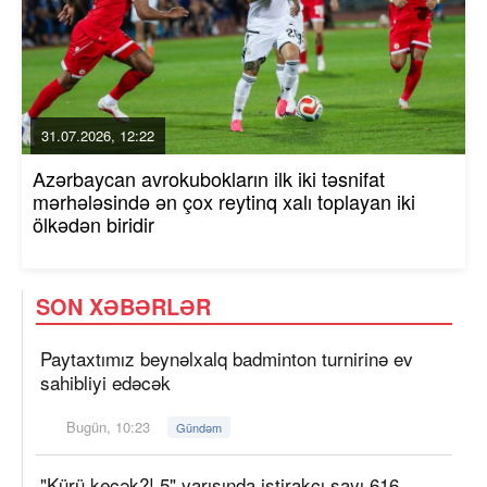
31.07.2026, 12:22
Azərbaycan avrokubokların ilk iki təsnifat
mərhələsində ən çox reytinq xalı toplayan iki
ölkədən biridir
SON XƏBƏRLƏR
Paytaxtımız beynəlxalq badminton turnirinə ev
sahibliyi edəcək
Bugün, 10:23
Gündəm
"Kürü keçək?! 5" yarışında iştirakçı sayı 616