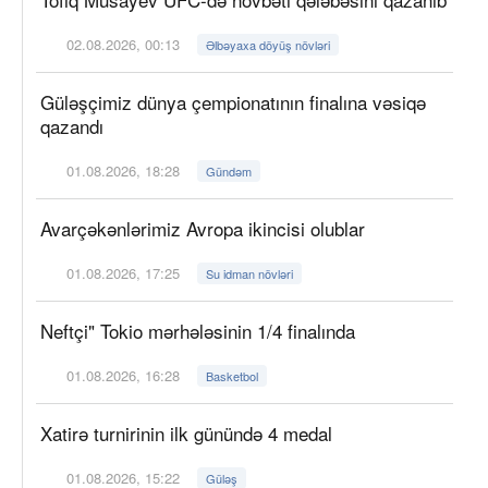
02.08.2026, 00:13
Əlbəyaxa döyüş növləri
Güləşçimiz dünya çempionatının finalına vəsiqə
qazandı
01.08.2026, 18:28
Gündəm
Avarçəkənlərimiz Avropa ikincisi olublar
01.08.2026, 17:25
Su idman növləri
Neftçi" Tokio mərhələsinin 1/4 finalında
01.08.2026, 16:28
Basketbol
Xatirə turnirinin ilk günündə 4 medal
01.08.2026, 15:22
Güləş