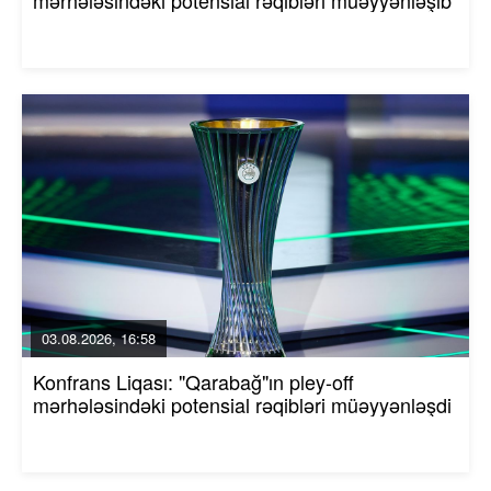
mərhələsindəki potensial rəqibləri müəyyənləşib
03.08.2026, 16:58
Konfrans Liqası: "Qarabağ"ın pley-off
mərhələsindəki potensial rəqibləri müəyyənləşdi