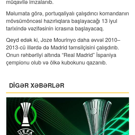
müqavilə imzalanıb.
Məlumata görə, portuqaliyalı çalışdırıcı komandanın
mövsümöncəsi hazırlıqlara başlayacağı 13 iyul
tarixində vəzifəsinin icrasına başlayacaq.
Qeyd edək ki, Joze Mourinyo daha əvvəl 2010–
2013-cü illərdə də Madrid təmsilçisini çalışdırıb.
Onun rəhbərliyi altında “Real Madrid” İspaniya
çempionu olub və ölkə kubokunu qazanıb.
DİGƏR XƏBƏRLƏR