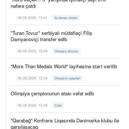
nəfərə çatdı
06.08.2026, 15:41
Su idman növləri
"Turan Tovuz" serbiyalı müdafiəçi Filip
Damyanoviçi transfer edib
06.08.2026, 15:24
Olimpiya dünyası
"More Than Medals World" layihəsinə start verilib
06.08.2026, 12:54
Olimpizm xəbərləri
Olimpiya çempionunun atası vəfat edib
06.08.2026, 12:46
Cüdo
"Qarabağ" Konfrans Liqasında Danimarka klubu ilə
qarşılaşacaq