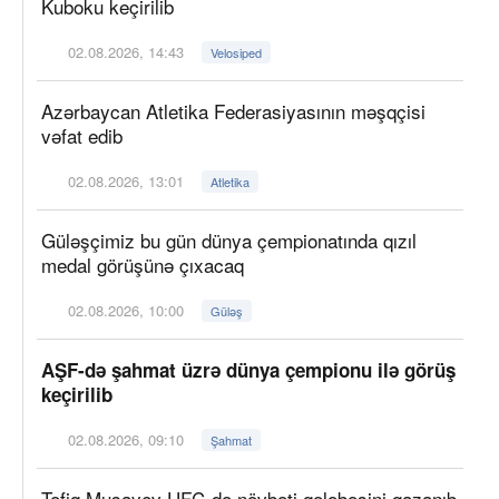
Kuboku keçirilib
02.08.2026, 14:43
Velosiped
Azərbaycan Atletika Federasiyasının məşqçisi
vəfat edib
02.08.2026, 13:01
Atletika
Güləşçimiz bu gün dünya çempionatında qızıl
medal görüşünə çıxacaq
02.08.2026, 10:00
Güləş
AŞF-də şahmat üzrə dünya çempionu ilə görüş
keçirilib
02.08.2026, 09:10
Şahmat
Tofiq Musayev UFC-də növbəti qələbəsini qazanıb