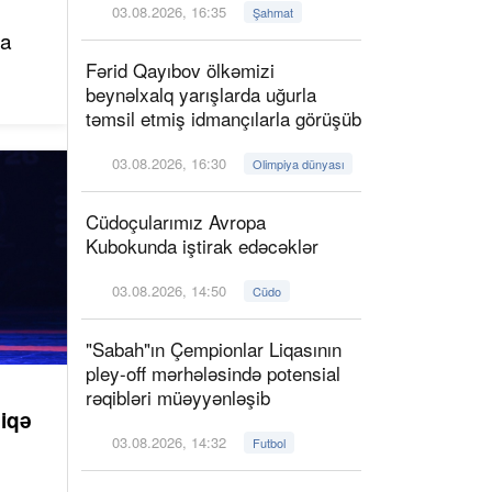
03.08.2026, 16:35
Şahmat
la
Fərid Qayıbov ölkəmizi
beynəlxalq yarışlarda uğurla
təmsil etmiş idmançılarla görüşüb
03.08.2026, 16:30
Olimpiya dünyası
Cüdoçularımız Avropa
Kubokunda iştirak edəcəklər
03.08.2026, 14:50
Cüdo
"Sabah"ın Çempionlar Liqasının
pley-off mərhələsində potensial
rəqibləri müəyyənləşib
siqə
03.08.2026, 14:32
Futbol