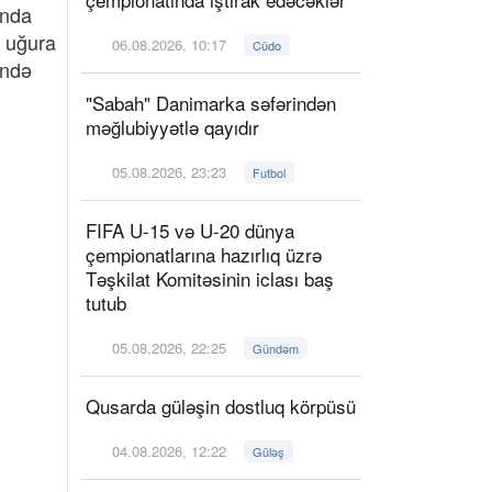
ında
ə uğura
06.08.2026, 10:17
Cüdo
ində
"Sabah" Danimarka səfərindən
məğlubiyyətlə qayıdır
05.08.2026, 23:23
Futbol
FIFA U-15 və U-20 dünya
çempionatlarına hazırlıq üzrə
Təşkilat Komitəsinin iclası baş
tutub
05.08.2026, 22:25
Gündəm
Qusarda güləşin dostluq körpüsü
04.08.2026, 12:22
Güləş