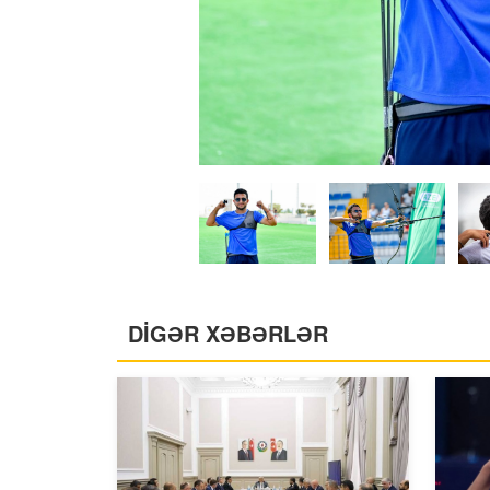
DİGƏR XƏBƏRLƏR