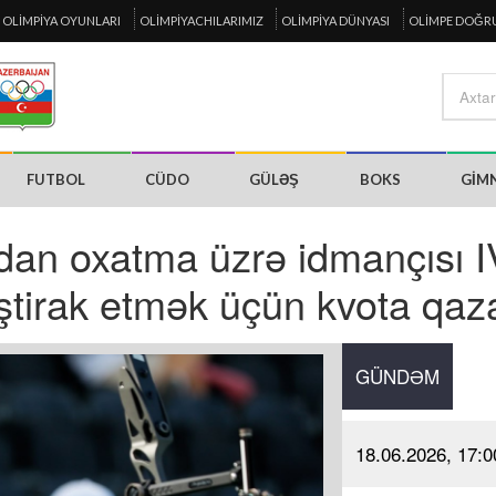
OLIMPIYA OYUNLARI
OLIMPIYACHILARIMIZ
OLIMPIYA DÜNYASI
OLIMPE DOĞR
FUTBOL
CÜDO
GÜLƏŞ
BOKS
GIM
an oxatma üzrə idmançısı I
ştirak etmək üçün kvota qaz
GÜNDƏM
18.06.2026, 17:0