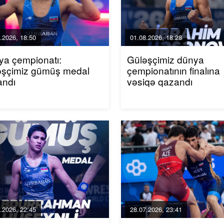
.2026, 18:50
01.08.2026, 18:28
ya çempionatı:
Güləşçimiz dünya
əşçimiz gümüş medal
çempionatının finalına
andı
vəsiqə qazandı
.2026, 22:45
28.07.2026, 23:41