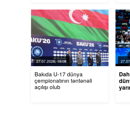
27.07.2026, 18:08
27.07
Bakıda U-17 dünya
Dah
çempionatının təntənəli
dün
açılışı olub
yarı