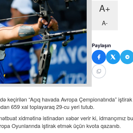
A+
A-
Paylaşın
də keçirilən “Açıq havada Avropa Çempionatında” iştira
ndan 659 xal toplayaraq 29-cu yeri tutub.
ətbuat xidmətinə istinadən xəbər verir ki, i
dmançımız bu
Avropa Oyunlarında iştirak etmək üçün kvota qazanıb.