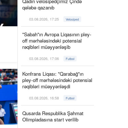
Qadın velosipedçimiz Çində
qələbə qazanıb
03.08.2026, 17:25
Velosiped
"Sabah"ın Avropa Liqasının pley-
off mərhələsindəki potensial
rəqibləri müəyyənləşib
03.08.2026, 17:06
Futbol
Konfrans Liqası: "Qarabağ"ın
pley-off mərhələsindəki potensial
rəqibləri müəyyənləşdi
03.08.2026, 16:58
Futbol
Qusarda Respublika Şahmat
Olimpiadasına start verilib