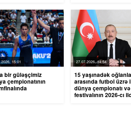
.2026, 15:01
27.07.2026, 14:54
a bir güləşçimiz
15 yaşınadək oğlanla
ya çempionatının
arasında futbol üzrə i
mfinalında
dünya çempionatı və
festivalının 2026-cı il
Azərbaycanda keçiri
ilə əlaqədar tədbirlər
haqqında Azərbayca
Respublikası
Prezidentinin Sərən