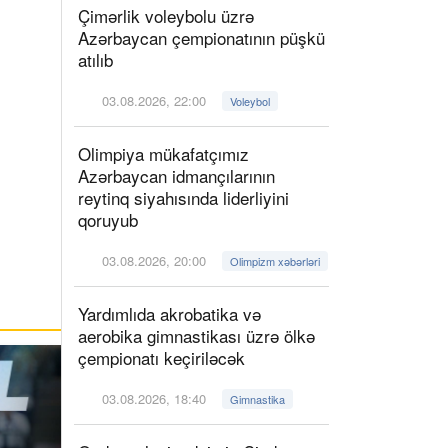
Çimərlik voleybolu üzrə
Azərbaycan çempionatının püşkü
atılıb
03.08.2026, 22:00
Voleybol
Olimpiya mükafatçımız
Azərbaycan idmançılarının
reytinq siyahısında liderliyini
qoruyub
03.08.2026, 20:00
Olimpizm xəbərləri
Yardımlıda akrobatika və
aerobika gimnastikası üzrə ölkə
çempionatı keçiriləcək
03.08.2026, 18:40
Gimnastika