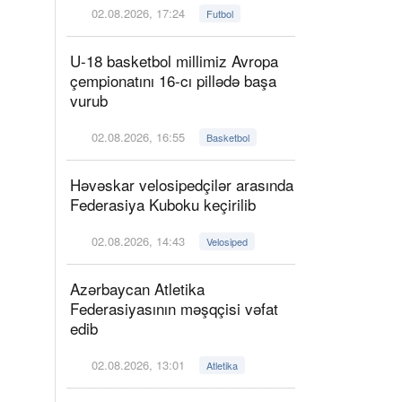
02.08.2026, 17:24
Futbol
U-18 basketbol millimiz Avropa
çempionatını 16-cı pillədə başa
vurub
02.08.2026, 16:55
Basketbol
Həvəskar velosipedçilər arasında
Federasiya Kuboku keçirilib
02.08.2026, 14:43
Velosiped
Azərbaycan Atletika
Federasiyasının məşqçisi vəfat
edib
02.08.2026, 13:01
Atletika