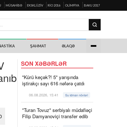
U
MÜSAHIBƏ
EKSKLÜZIV
RIO 2016
OLIMPIYA
BAKU 2017
NASTIKA
ŞAHMAT
ƏLAQƏ
V
SON XƏBƏRLƏR
anıb
"Kürü keçək?! 5" yarışında
iştirakçı sayı 616 nəfərə çatdı
06.08.2026, 15:41
Su idman növləri
"Turan Tovuz" serbiyalı müdafiəçi
0
Filip Damyanoviçi transfer edib