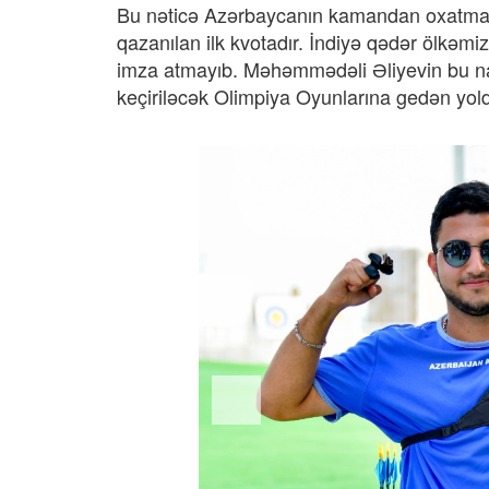
Bu nəticə Azərbaycanın kamandan oxatma i
qazanılan ilk kvotadır. İndiyə qədər ölkəm
imza atmayıb. Məhəmmədəli Əliyevin bu na
keçiriləcək Olimpiya Oyunlarına gedən yold