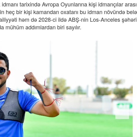
dmanı tarixində Avropa Oyunlarına kişi idmançılar aras
izin heç bir kişi kamandan oxatanı bu idman növündə bel
iliyyəti həm də 2028-ci ildə ABŞ-nin Los-Anceles şəhər
a mühüm addımlardan biri sayılır.