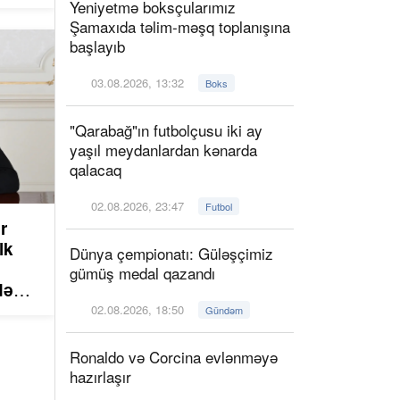
Yeniyetmə boksçularımız
Şamaxıda təlim-məşq toplanışına
başlayıb
03.08.2026, 13:32
Boks
"Qarabağ"ın futbolçusu iki ay
yaşıl meydanlardan kənarda
qalacaq
02.08.2026, 23:47
Futbol
r
lk
Dünya çempionatı: Güləşçimiz
gümüş medal qazandı
də
lməsi
02.08.2026, 18:50
Gündəm
n
Ronaldo və Corcina evlənməyə
hazırlaşır
camı