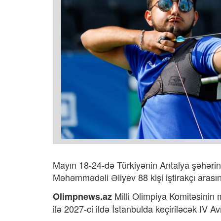
Mayın 18-24-də Türkiyənin Antalya şəhərin
Məhəmmədəli Əliyev 88 kişi iştirakçı arası
Milli Olimpiya Komitəsinin m
Olimpnews.az
ilə 2027-ci ildə İstanbulda keçiriləcək IV 