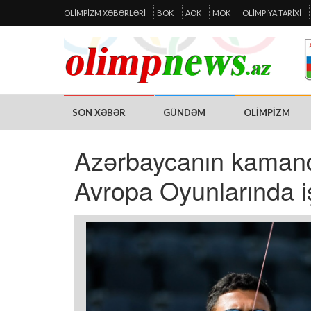
OLIMPIZM XƏBƏRLƏRI
BOK
AOK
MOK
OLIMPIYA TARIXI
SON XƏBƏR
GÜNDƏM
OLIMPIZM
Azərbaycanın kamand
Avropa Oyunlarında i