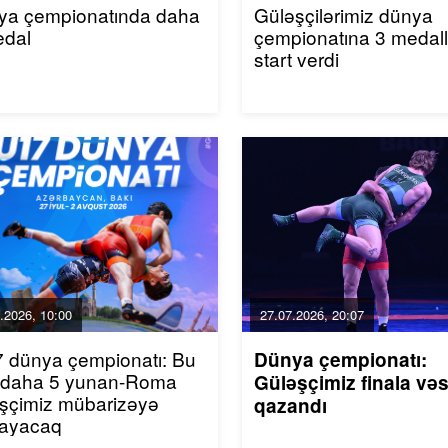
ya çempionatında daha
Güləşçilərimiz dünya
edal
çempionatına 3 medal
start verdi
.2026, 10:00
27.07.2026, 20:07
 dünya çempionatı: Bu
Dünya çempionatı:
 daha 5 yunan-Roma
Güləşçimiz finala və
şçimiz mübarizəyə
qazandı
layacaq