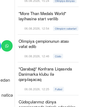
06.08.2026, 15:24
Olimpiya dünyası
"More Than Medals World"
layihəsinə start verilib
06.08.2026, 12:54
Olimpizm xəbərləri
Olimpiya çempionunun atası
vəfat edib
06.08.2026, 12:46
Cüdo
"Qarabağ" Konfrans Liqasında
Danimarka klubu ilə
qarşılaşacaq
k edən
06.08.2026, 12:25
Futbol
 nəticə
Cüdoçularımız dünya
çempionatında iştirak edəcəklər