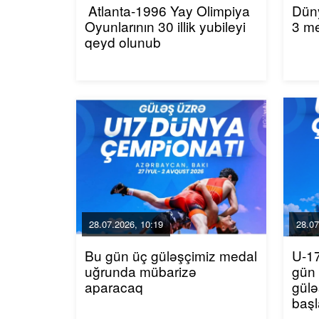
Atlanta-1996 Yay Olimpiya
Dün
Oyunlarının 30 illik yubileyi
3 m
qeyd olunub
28.07.2026, 10:19
28.07
Bu gün üç güləşçimiz medal
U-17
uğrunda mübarizə
gün
aparacaq
gülə
baş