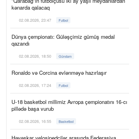
"Qarabağ"ın futbolçusu iki ay yaşıl meydanlardan
kənarda qalacaq
02.08.2026, 23:47
Futbol
Dünya çempionatı: Güləşçimiz gümüş medal
qazandı
02.08.2026, 18:50
Gündəm
Ronaldo və Corcina evlənməyə hazırlaşır
02.08.2026, 17:24
Futbol
U-18 basketbol millimiz Avropa çempionatını 16-cı
pillədə başa vurub
02.08.2026, 16:55
Basketbol
Həvəskar velosipedçilər arasında Federasiya