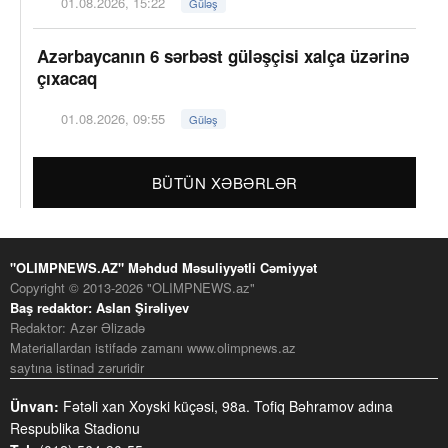
01.08.2026, 15:22
Güləş
Azərbaycanın 6 sərbəst güləşçisi xalça üzərinə
çıxacaq
01.08.2026, 09:55
Güləş
BÜTÜN XƏBƏRLƏR
"OLIMPNEWS.AZ" Məhdud Məsuliyyətli Cəmiyyət
Copyright © 2013-2026 "OLIMPNEWS.az"
Baş redaktor: Aslan Şirəliyev
Redaktor: Azər Əlizadə
Materiallardan istifadə zamanı www.olimpnews.az
saytına istinad zəruridir
Ünvan:
Fətəli xan Xoyski küçəsi, 98a. Tofiq Bəhramov adına
Respublika Stadionu