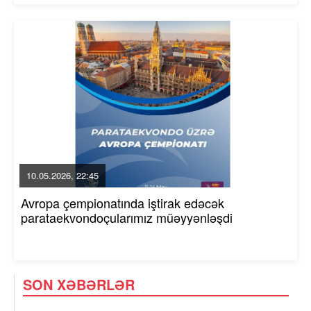
10.05.2026, 22:45
Avropa çempionatında iştirak edəcək
parataekvondoçularımız müəyyənləşdi
SON XƏBƏRLƏR