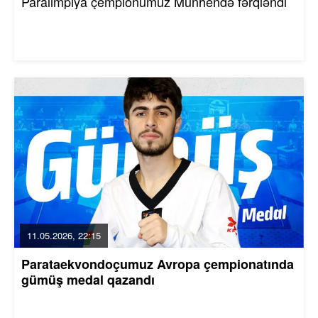
Paralimpiya çempionumuz Münhendə fərqləndi
11.05.2026, 22:15
Parataekvondoçumuz Avropa çempionatında
gümüş medal qazandı