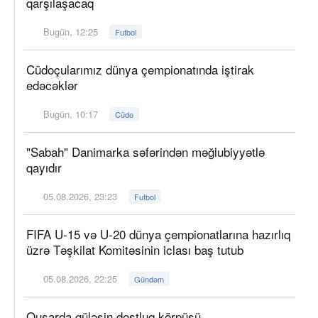
qarşılaşacaq
Bugün, 12:25
Futbol
Cüdoçularımız dünya çempionatında iştirak
edəcəklər
Bugün, 10:17
Cüdo
"Sabah" Danimarka səfərindən məğlubiyyətlə
qayıdır
05.08.2026, 23:23
Futbol
FIFA U-15 və U-20 dünya çempionatlarına hazırlıq
üzrə Təşkilat Komitəsinin iclası baş tutub
05.08.2026, 22:25
Gündəm
Qusarda güləşin dostluq körpüsü