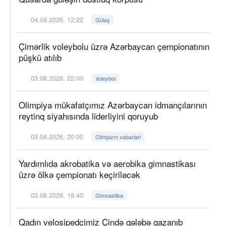
04.08.2026, 12:22
Güləş
Çimərlik voleybolu üzrə Azərbaycan çempionatının
püşkü atılıb
03.08.2026, 22:00
Voleybol
Olimpiya mükafatçımız Azərbaycan idmançılarının
reytinq siyahısında liderliyini qoruyub
03.08.2026, 20:00
Olimpizm xəbərləri
Yardımlıda akrobatika və aerobika gimnastikası
üzrə ölkə çempionatı keçiriləcək
03.08.2026, 18:40
Gimnastika
Qadın velosipedçimiz Çində qələbə qazanıb