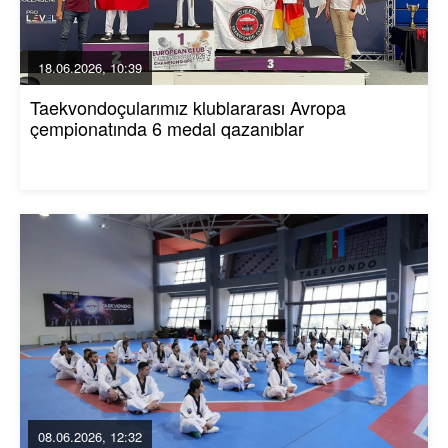
18.06.2026, 10:39
Taekvondoçularımız klublararası Avropa
çempionatında 6 medal qazanıblar
08.06.2026, 12:32