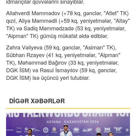
idmançılar qüvvələrini sınayıblar.
Allahverdi Məmmədov (+78 kq, gənclər, "Atlet" TK)
qızıl, Aliyə Məmmədli (+59 kq, yeniyetmələr, "Altay"
TK) və Sadiq Məmmədzadə (53 kq, yeniyetmələr,
"Alpman" TK) gümüş mükafat əldə ediblər.
Zəhra Vəliyeva (59 kq, gənclər, "Asiman" TK),
Sübhan Rzayev (41 kq, yeniyetmələr, "Alpman"
TK), Məhəmməd Bağırov (33 kq, yeniyetmələr,
DGK İSM) və Rəsul İsmayılov (59 kq, gənclər,
DGK İSM) isə üçüncü yeri tutublar.
DİGƏR XƏBƏRLƏR