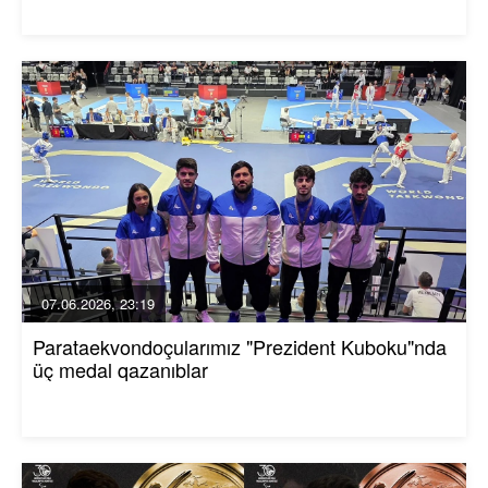
07.06.2026, 23:19
Parataekvondoçularımız "Prezident Kuboku"nda
üç medal qazanıblar