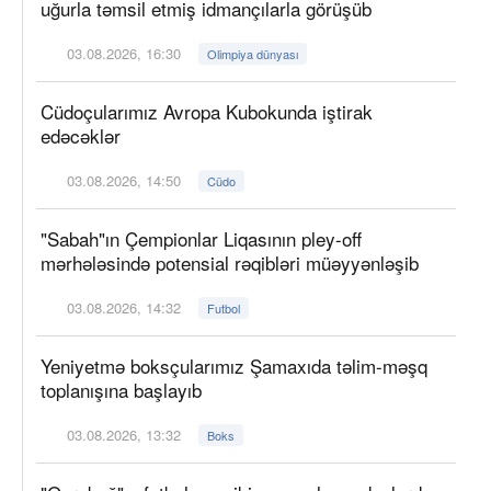
uğurla təmsil etmiş idmançılarla görüşüb
03.08.2026, 16:30
Olimpiya dünyası
Cüdoçularımız Avropa Kubokunda iştirak
edəcəklər
03.08.2026, 14:50
Cüdo
"Sabah"ın Çempionlar Liqasının pley-off
mərhələsində potensial rəqibləri müəyyənləşib
03.08.2026, 14:32
Futbol
Yeniyetmə boksçularımız Şamaxıda təlim-məşq
toplanışına başlayıb
03.08.2026, 13:32
Boks