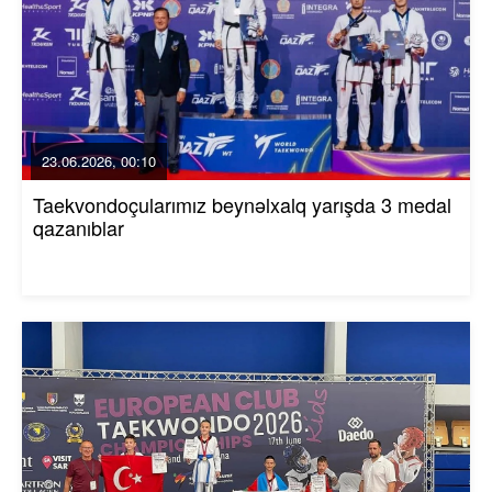
23.06.2026, 00:10
Taekvondoçularımız beynəlxalq yarışda 3 medal
qazanıblar