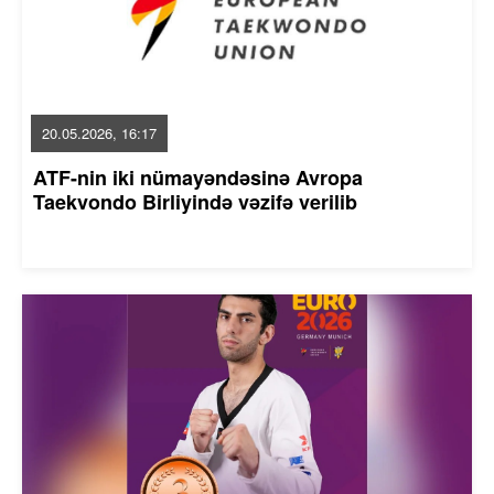
20.05.2026, 16:17
ATF-nin iki nümayəndəsinə Avropa
Taekvondo Birliyində vəzifə verilib