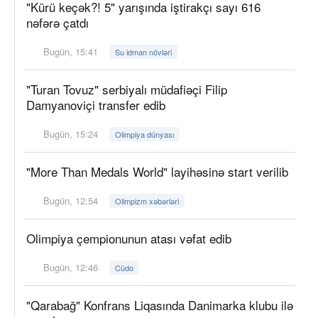
"Kürü keçək?! 5" yarışında iştirakçı sayı 616
nəfərə çatdı
Bugün, 15:41
Su idman növləri
"Turan Tovuz" serbiyalı müdafiəçi Filip
Damyanoviçi transfer edib
Bugün, 15:24
Olimpiya dünyası
"More Than Medals World" layihəsinə start verilib
Bugün, 12:54
Olimpizm xəbərləri
Olimpiya çempionunun atası vəfat edib
Bugün, 12:46
Cüdo
"Qarabağ" Konfrans Liqasında Danimarka klubu ilə