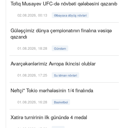
Tofiq Musayev UFC-də növbəti qələbəsini qazanıb
02.08.2026, 00:13
Əlbəyaxa döyüş növləri
Güləşçimiz dünya çempionatının finalına vəsiqə
qazandı
01.08.2026, 18:28
Gündəm
Avarçəkənlərimiz Avropa ikincisi olublar
01.08.2026, 17:25
Su idman növləri
Neftçi" Tokio mərhələsinin 1/4 finalında
01.08.2026, 16:28
Basketbol
Xatirə turnirinin ilk günündə 4 medal