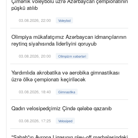
Çimərlik voleybolu üzrə Azərbaycan çempionatının
püşkü atılıb
03.08.2026, 22:00
Voleybol
Olimpiya mükafatçımız Azərbaycan idmançılarının
reytinq siyahısında liderliyini qoruyub
03.08.2026, 20:00
Olimpizm xəbərləri
Yardımlıda akrobatika və aerobika gimnastikası
üzrə ölkə çempionatı keçiriləcək
03.08.2026, 18:40
Gimnastika
Qadın velosipedçimiz Çində qələbə qazanıb
03.08.2026, 17:25
Velosiped
"Sabah"ın Avropa Liqasının pley-off mərhələsindəki