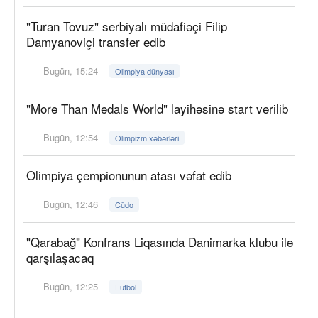
"Turan Tovuz" serbiyalı müdafiəçi Filip
Damyanoviçi transfer edib
Bugün, 15:24
Olimpiya dünyası
"More Than Medals World" layihəsinə start verilib
Bugün, 12:54
Olimpizm xəbərləri
Olimpiya çempionunun atası vəfat edib
Bugün, 12:46
Cüdo
"Qarabağ" Konfrans Liqasında Danimarka klubu ilə
qarşılaşacaq
Bugün, 12:25
Futbol