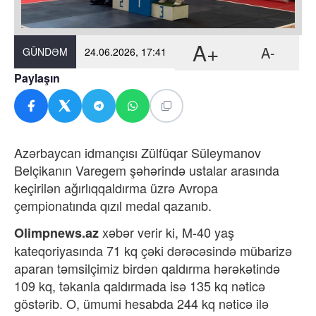
A+
A-
GÜNDƏM
24.06.2026, 17:41
Paylaşın
Azərbaycan idmançısı Zülfüqar Süleymanov
Belçikanın Varegem şəhərində ustalar arasında
keçirilən ağırlıqqaldırma üzrə Avropa
çempionatında qızıl medal qazanıb.
xəbər verir ki,
M-40 yaş
Olimpnews.az
kateqoriyasında 71 kq çəki dərəcəsində mübarizə
aparan təmsilçimiz birdən qaldırma hərəkətində
109 kq, təkanla qaldırmada isə 135 kq nəticə
göstərib. O, ümumi hesabda 244 kq nəticə ilə