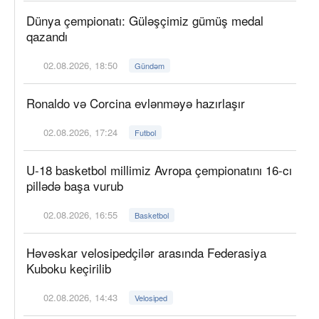
Dünya çempionatı: Güləşçimiz gümüş medal
qazandı
02.08.2026, 18:50
Gündəm
Ronaldo və Corcina evlənməyə hazırlaşır
02.08.2026, 17:24
Futbol
U-18 basketbol millimiz Avropa çempionatını 16-cı
pillədə başa vurub
02.08.2026, 16:55
Basketbol
Həvəskar velosipedçilər arasında Federasiya
Kuboku keçirilib
02.08.2026, 14:43
Velosiped