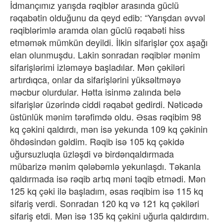
İdmançımız yarışda rəqiblər arasında güclü
rəqabətin olduğunu da qeyd edib: “Yarışdan əvvəl
rəqiblərimlə aramda olan güclü rəqabəti hiss
etməmək mümkün deyildi. İlkin sifarişlər çox aşağı
elan olunmuşdu. Lakin sonradan rəqiblər mənim
sifarişlərimi izləməyə başladılar. Mən çəkiləri
artırdıqca, onlar da sifarişlərini yüksəltməyə
məcbur olurdular. Hətta isinmə zalında belə
sifarişlər üzərində ciddi rəqabət gedirdi. Nəticədə
üstünlük mənim tərəfimdə oldu. Əsas rəqibim 98
kq çəkini qaldırdı, mən isə yekunda 109 kq çəkinin
öhdəsindən gəldim. Rəqib isə 105 kq çəkidə
uğursuzluqla üzləşdi və birdənqaldırmada
mübarizə mənim qələbəmlə yekunlaşdı. Təkanla
qaldırmada isə rəqib artıq məni təqib etmədi. Mən
125 kq çəki ilə başladım, əsas rəqibim isə 115 kq
sifariş verdi. Sonradan 120 kq və 121 kq çəkiləri
sifariş etdi. Mən isə 135 kq çəkini uğurla qaldırdım.