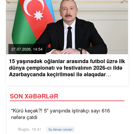
27.07.2026, 14:54
15 yaşınadək oğlanlar arasında futbol üzrə ilk
dünya çempionatı və festivalının 2026-cı ildə
Azərbaycanda keçirilməsi ilə əlaqədar
tədbirlər haqqında Azərbaycan Respublikası
Prezidentinin Sərəncamı
SON XƏBƏRLƏR
"Kürü keçək?! 5" yarışında iştirakçı sayı 616
nəfərə çatdı
Bugün, 15:41
Su idman növləri