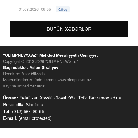
01.08.2026, 09:55
Güləş
BÜTÜN XƏBƏRLƏR
"OLIMPNEWS.AZ" Məhdud Məsuliyyətli Cəmiyyət
Copyright © 2013-2026 "OLIMPNEWS.az"
Baş redaktor: Aslan Şirəliyev
Redaktor: Azər Əlizadə
Materiallardan istifadə zamanı www.olimpnews.az
saytına istinad zəruridir
Ünvan:
Fətəli xan Xoyski küçəsi, 98a. Tofiq Bəhramov adına
Respublika Stadionu
Tel:
(012) 564-90-55
E-mail:
[email protected]