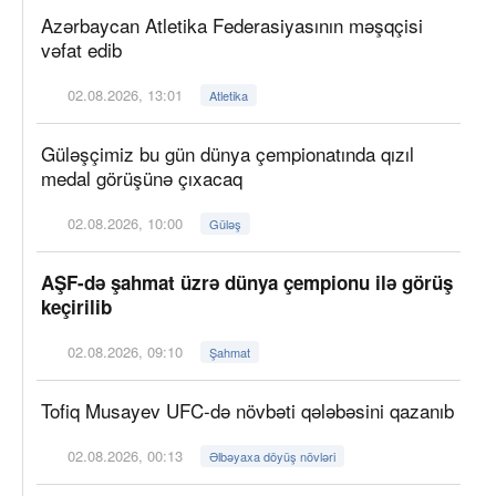
Azərbaycan Atletika Federasiyasının məşqçisi
vəfat edib
02.08.2026, 13:01
Atletika
Güləşçimiz bu gün dünya çempionatında qızıl
medal görüşünə çıxacaq
02.08.2026, 10:00
Güləş
AŞF-də şahmat üzrə dünya çempionu ilə görüş
keçirilib
02.08.2026, 09:10
Şahmat
Tofiq Musayev UFC-də növbəti qələbəsini qazanıb
02.08.2026, 00:13
Əlbəyaxa döyüş növləri