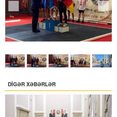
DİGƏR XƏBƏRLƏR