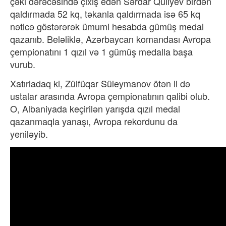
çəki dərəcəsində çıxış edən Sərdar Quliyev birdən
qaldırmada 52 kq, təkanla qaldırmada isə 65 kq
nəticə göstərərək ümumi hesabda gümüş medal
qazanıb. Beləliklə, Azərbaycan komandası Avropa
çempionatını 1 qızıl və 1 gümüş medalla başa
vurub.
Xatırladaq ki, Zülfüqar Süleymanov ötən il də
ustalar arasında Avropa çempionatının qalibi olub.
O, Albaniyada keçirilən yarışda qızıl medal
qazanmaqla yanaşı, Avropa rekordunu da
yeniləyib.