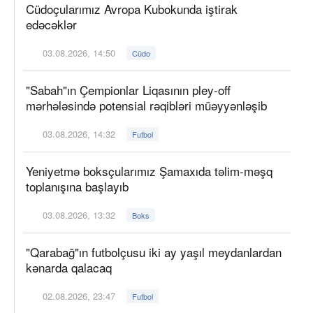
Cüdoçularımız Avropa Kubokunda iştirak
edəcəklər
03.08.2026, 14:50
Cüdo
"Sabah"ın Çempionlar Liqasının pley-off
mərhələsində potensial rəqibləri müəyyənləşib
03.08.2026, 14:32
Futbol
Yeniyetmə boksçularımız Şamaxıda təlim-məşq
toplanışına başlayıb
03.08.2026, 13:32
Boks
"Qarabağ"ın futbolçusu iki ay yaşıl meydanlardan
kənarda qalacaq
02.08.2026, 23:47
Futbol