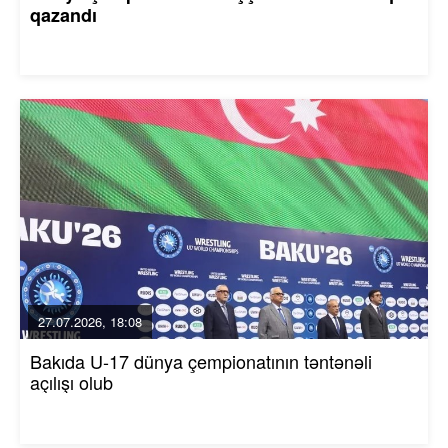
qazandı
27.07.2026, 18:08
Bakıda U-17 dünya çempionatının təntənəli
açılışı olub