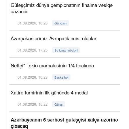
Güləşçimiz dünya çempionatının finalına vəsiqə
qazandı
01.08.2026, 18:28
Gündəm
Avarçəkənlərimiz Avropa ikincisi olublar
01.08.2026, 17:25
Su idman növləri
Neftçi" Tokio mərhələsinin 1/4 finalında
01.08.2026, 16:28
Basketbol
Xatirə turnirinin ilk günündə 4 medal
01.08.2026, 15:22
Güləş
Azərbaycanın 6 sərbəst güləşçisi xalça üzərinə
çıxacaq