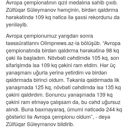
Avropa çempionatının qızıl medalına sahib çıxıb.
Zülfüqar Süleymanov həmçinin, birdən qaldırma
hərəkətində 109 kq nəticə ilə şəxsi rekordunu da
yeniləyib.
Avropa çempionumuz yarışdan sonra
təəssüratlarını Olimpnews.az-la bölüşüb. “Avropa
çempionatında birdən qaldırma hərəkətinə 98 kq
çəki ilə başladım. Növbəti cəhdimdə 105 kq, son
sifarişimdə isə 109 kq çəkini ram etdim. Hər üç
yanaşmanı uğurla yerinə yetirdim və birdən
qaldırmada birinci oldum. Təkanla qaldırmada ilk
yanaşmada 125 kq, növbəti cəhdimdə isə 135 kq
çəkini qaldırdım. Sonuncu yanaşmada 139 kq
çəkini ram etməyə çalışsam da, bu cəhd uğursuz
alındı. Buna baxmayaraq, ümumi nəticədə 244 kq
göstərici ilə Avropa çempionu oldum”, - deyə
Zülfüqar Süleymanov bildirib.