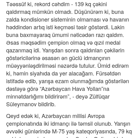
Təəssüf ki, rekord cəhdim - 139 kq çəkini
qaldırmaq mümkün olmadı. Düşünürəm ki, buna
zalda kondisioner sisteminin olmaması və havanın
həddindən artıq isti keçməsi təsir göstərdi. Lakin
buna baxmayaraq ümumi nəticədən razı qaldım.
Əsas məqsədim çempion olmaq və qızıl medal
qazanmaq idi. Yarışdan sonra qaldırılan çəkilərin
göstəricilərinə əsasən ən güclü idmançının
müəyyənləşdirilməsi nəzərdə tutulur. Ümid edirəm
ki, həmin siyahıda da yer alacağam. Fürsətdən
istifadə edib, yarışa ezam olunmağımda göstərilən
dəstəyə görə “Azərbaycan Hava Yolları”na
minnətdarlığımı bildirirəm”, - deyə Zülfüqar
Süleymanov bildirib.
Qeyd edək ki, Azərbaycan millisi Avropa
çempionatında iki idmançı ilə təmsil olunub. Yarışın
əvvəlki günlərində M-75 yaş kateqoriyasında, 79 kq