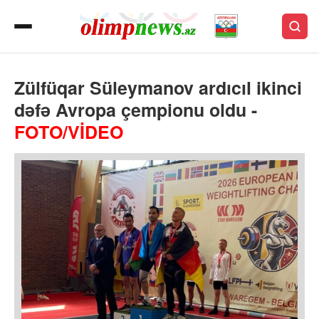
Zülfüqar Süleymanov ardıcıl ikinci
dəfə Avropa çempionu oldu -
FOTO/VİDEO