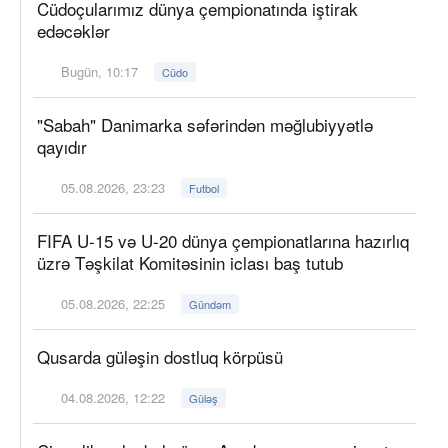
Cüdoçularımız dünya çempionatında iştirak
edəcəklər
Bugün, 10:17
Cüdo
"Sabah" Danimarka səfərindən məğlubiyyətlə
qayıdır
05.08.2026, 23:23
Futbol
FIFA U-15 və U-20 dünya çempionatlarına hazırlıq
üzrə Təşkilat Komitəsinin iclası baş tutub
05.08.2026, 22:25
Gündəm
Qusarda güləşin dostluq körpüsü
04.08.2026, 12:22
Güləş