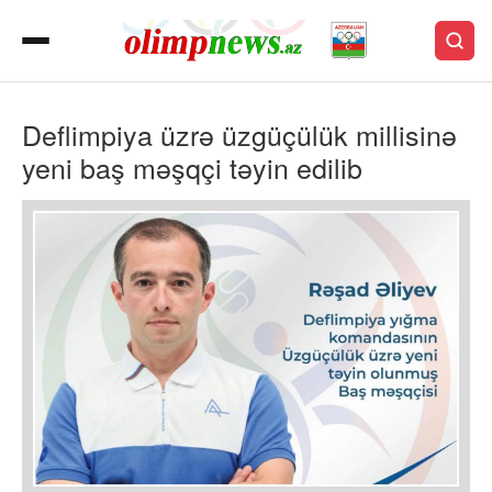
Deflimpiya üzrə üzgüçülük millisinə
yeni baş məşqçi təyin edilib