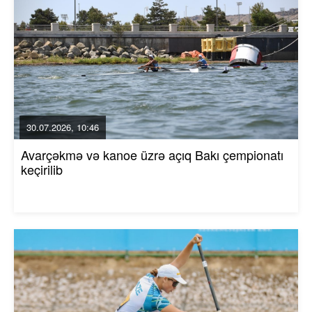
30.07.2026, 10:46
Avarçəkmə və kanoe üzrə açıq Bakı çempionatı
keçirilib