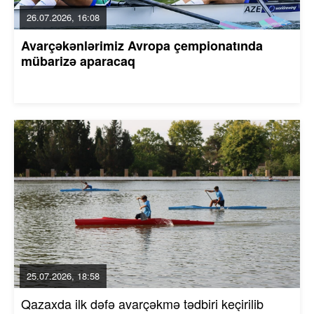
26.07.2026, 16:08
Avarçəkənlərimiz Avropa çempionatında
mübarizə aparacaq
25.07.2026, 18:58
Qazaxda ilk dəfə avarçəkmə tədbiri keçirilib