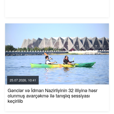
25.07.2026, 10:41
Gənclər və İdman Nazirliyinin 32 illiyinə həsr
olunmuş avarçəkmə ilə tanışlıq sessiyası
keçirilib