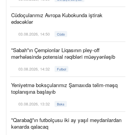
Cüdoçularımız Avropa Kubokunda iştirak
edəcəklər
03.08.2026, 14:50
Cüdo
"Sabah"ın Çempionlar Liqasının pley-off
mərhələsində potensial rəqibləri müəyyənləşib
03.08.2026, 14:32
Futbol
Yeniyetmə boksçularımız Şamaxıda təlim-məşq
toplanışına başlayıb
03.08.2026, 13:32
Boks
"Qarabağ"ın futbolçusu iki ay yaşıl meydanlardan
kənarda qalacaq