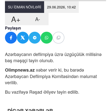
SU IDMAN NÖVLƏRI
29.06.2026, 10:42
A+
A-
Paylaşın
Azərbaycanın deflimpiya üzrə üzgüçülük millisinə
baş məşqçi təyin olunub.
xəbər verir ki, bu barədə
Olimpnews.az
Azərbaycan Deflimpiya Komitəsindən məlumat
verilib.
Bu vəzifəyə Rəşad Əliyev təyin edilib.
DİGƏR XƏBƏRLƏR