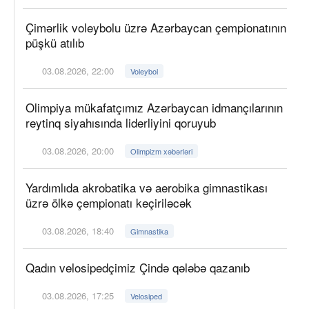
Çimərlik voleybolu üzrə Azərbaycan çempionatının
püşkü atılıb
03.08.2026, 22:00
Voleybol
Olimpiya mükafatçımız Azərbaycan idmançılarının
reytinq siyahısında liderliyini qoruyub
03.08.2026, 20:00
Olimpizm xəbərləri
Yardımlıda akrobatika və aerobika gimnastikası
üzrə ölkə çempionatı keçiriləcək
03.08.2026, 18:40
Gimnastika
Qadın velosipedçimiz Çində qələbə qazanıb
03.08.2026, 17:25
Velosiped