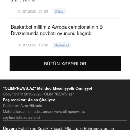
31.07.2026, 21:00
Güləş
Basketbol millimiz Avropa çempionatının B
Divizionunda növbəti oyununu keçirib
31.07.2026, 18:32
Basketbol
BÜTÜN XƏBƏRLƏR
"OLIMPNEWS.AZ" Məhdud Məsuliyyətli Cəmiyyət
Copyright © 2013-2026 "OLIMPNEWS.az"
Baş redaktor: Aslan Şirəliyev
Redaktor: Azər Əlizadə
Materiallardan istifadə zamanı www.olimpnews.az
saytına istinad zəruridir
Ünvan:
Fətəli xan Xoyski küçəsi, 98a. Tofiq Bəhramov adına