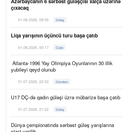
Azərbaycanın 6 sərbəst güləşçisi xalça üzərinə
çıxacaq
01.08.2026, 09:55
Güləş
Liqa yarışının üçüncü turu başa çatıb
01.08.2026, 00:17
Cüdo
Atlanta-1996 Yay Olimpiya Oyunlarının 30 illik
yubileyi qeyd olunub
31.07.2026, 22:52
Gündəm
U17 DÇ-də qadın güləşi üzrə mübarizə başa çatıb
31.07.2026, 21:22
Güləş
Dünya çempionatında sərbəst güləş yarışlarına
start verilib