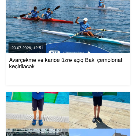
23.07.2026, 12:51
Avarçəkmə və kanoe üzrə açıq Bakı çempionatı
keçiriləcək