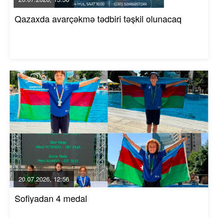
Qazaxda avarçəkmə tədbiri təşkil olunacaq
20.07.2026, 12:56
Sofiyadan 4 medal