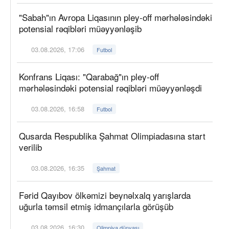
"Sabah"ın Avropa Liqasının pley-off mərhələsindəki
potensial rəqibləri müəyyənləşib
03.08.2026, 17:06
Futbol
Konfrans Liqası: "Qarabağ"ın pley-off
mərhələsindəki potensial rəqibləri müəyyənləşdi
03.08.2026, 16:58
Futbol
Qusarda Respublika Şahmat Olimpiadasına start
verilib
03.08.2026, 16:35
Şahmat
Fərid Qayıbov ölkəmizi beynəlxalq yarışlarda
uğurla təmsil etmiş idmançılarla görüşüb
03.08.2026, 16:30
Olimpiya dünyası