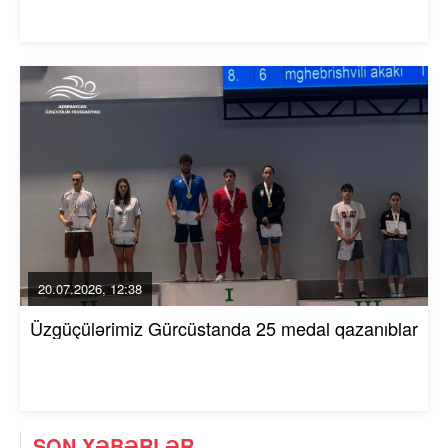
20.07.2026, 12:38
Üzgüçülərimiz Gürcüstanda 25 medal qazanıblar
SON XƏBƏRLƏR