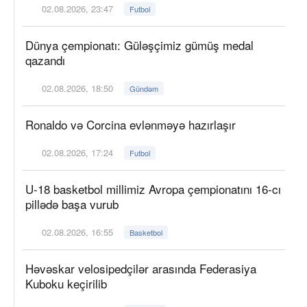
02.08.2026, 23:47
Futbol
Dünya çempionatı: Güləşçimiz gümüş medal
qazandı
02.08.2026, 18:50
Gündəm
Ronaldo və Corcina evlənməyə hazırlaşır
02.08.2026, 17:24
Futbol
U-18 basketbol millimiz Avropa çempionatını 16-cı
pillədə başa vurub
02.08.2026, 16:55
Basketbol
Həvəskar velosipedçilər arasında Federasiya
Kuboku keçirilib