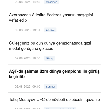
02.08.2026, 14:43
Velosiped
Azərbaycan Atletika Federasiyasının məşqçisi
vəfat edib
02.08.2026, 13:01
Atletika
Güləşçimiz bu gün dünya çempionatında qızıl
medal görüşünə çıxacaq
02.08.2026, 10:00
Güləş
AŞF-də şahmat üzrə dünya çempionu ilə görüş
keçirilib
02.08.2026, 09:10
Şahmat
Tofiq Musayev UFC-də növbəti qələbəsini qazanıb