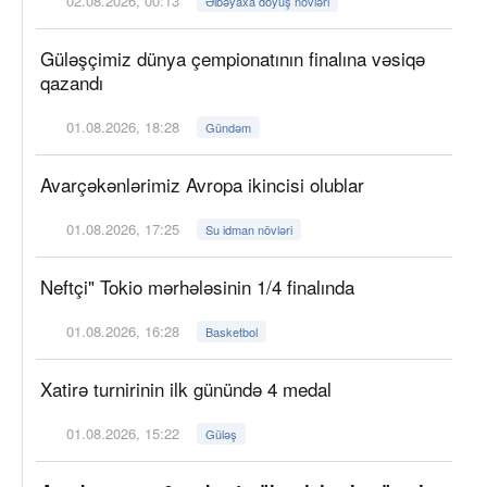
02.08.2026, 00:13
Əlbəyaxa döyüş növləri
Güləşçimiz dünya çempionatının finalına vəsiqə
qazandı
01.08.2026, 18:28
Gündəm
Avarçəkənlərimiz Avropa ikincisi olublar
01.08.2026, 17:25
Su idman növləri
Neftçi" Tokio mərhələsinin 1/4 finalında
01.08.2026, 16:28
Basketbol
Xatirə turnirinin ilk günündə 4 medal
01.08.2026, 15:22
Güləş