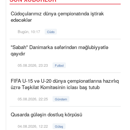
Cüdoçularımız dünya çempionatında iştirak
edəcəklər
Bugün, 10:17
Cüdo
"Sabah" Danimarka səfərindən məğlubiyyətlə
qayıdır
05.08.2026, 23:23
Futbol
FIFA U-15 və U-20 dünya çempionatlarına hazırlıq
üzrə Təşkilat Komitəsinin iclası baş tutub
05.08.2026, 22:25
Gündəm
Qusarda güləşin dostluq körpüsü
04.08.2026, 12:22
Güləş