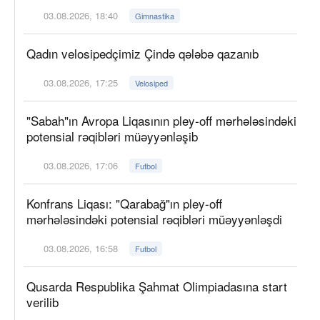
03.08.2026, 18:40
Gimnastika
Qadın velosipedçimiz Çində qələbə qazanıb
03.08.2026, 17:25
Velosiped
"Sabah"ın Avropa Liqasının pley-off mərhələsindəki
potensial rəqibləri müəyyənləşib
03.08.2026, 17:06
Futbol
Konfrans Liqası: "Qarabağ"ın pley-off
mərhələsindəki potensial rəqibləri müəyyənləşdi
03.08.2026, 16:58
Futbol
Qusarda Respublika Şahmat Olimpiadasına start
verilib