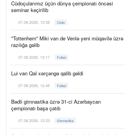
Cüdoçularımız üçün dünya çempionatı öncəsi
seminar keçirilib
07.08.2026, 13:36
Cüdo
"Tottenhem" Miki van de Venlə yeni müqavilə üzrə
razılığa gəlib
07.08.2026, 13:17
Futbol
Lui van Qal xərçəngə qalib gəldi
07.08.2026, 12:45
Futbol
Bədii gimnastika üzrə 31-ci Azərbaycan
çempionatı başa çatıb
07.08.2026, 12:23
Gimnastika