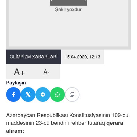
OLIMPIZM XƏBƏRLƏRI
15.04.2020, 12:13
A+
A-
Paylaşın
Azərbaycan Respublikası Konstitusiyasının 109-cu
maddəsinin 23-cü bəndini rəhbər tutaraq
qərara
alıram: