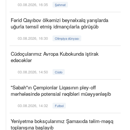
03.08.2026, 16:35
Şahmat
Fərid Qayıbov ölkəmizi beynəlxalq yarışlarda
uğurla təmsil etmiş idmançılarla görüşüb
03.08.2026, 16:30
Olimpiya dünyası
Cüdoçularımız Avropa Kubokunda iştirak
edəcəklər
03.08.2026, 14:50
Cüdo
"Sabah"ın Çempionlar Liqasının pley-off
mərhələsində potensial rəqibləri müəyyənləşib
03.08.2026, 14:32
Futbol
Yeniyetmə boksçularımız Şamaxıda təlim-məşq
toplanışına başlayıb