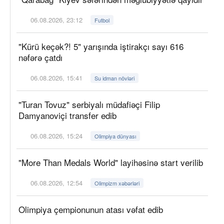
06.08.2026, 23:12
Futbol
"Kürü keçək?! 5" yarışında iştirakçı sayı 616
nəfərə çatdı
06.08.2026, 15:41
Su idman növləri
"Turan Tovuz" serbiyalı müdafiəçi Filip
Damyanoviçi transfer edib
06.08.2026, 15:24
Olimpiya dünyası
"More Than Medals World" layihəsinə start verilib
06.08.2026, 12:54
Olimpizm xəbərləri
Olimpiya çempionunun atası vəfat edib