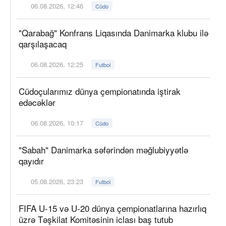
06.08.2026, 12:46
Cüdo
"Qarabağ" Konfrans Liqasında Danimarka klubu ilə
qarşılaşacaq
06.08.2026, 12:25
Futbol
Cüdoçularımız dünya çempionatında iştirak
edəcəklər
06.08.2026, 10:17
Cüdo
"Sabah" Danimarka səfərindən məğlubiyyətlə
qayıdır
05.08.2026, 23:23
Futbol
FIFA U-15 və U-20 dünya çempionatlarına hazırlıq
üzrə Təşkilat Komitəsinin iclası baş tutub