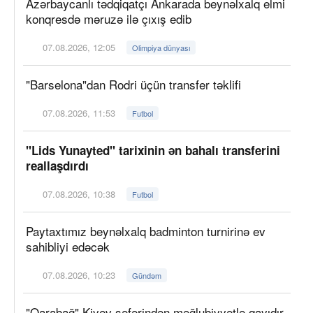
Azərbaycanlı tədqiqatçı Ankarada beynəlxalq elmi
konqresdə məruzə ilə çıxış edib
07.08.2026, 12:05
Olimpiya dünyası
"Barselona"dan Rodri üçün transfer təklifi
07.08.2026, 11:53
Futbol
"Lids Yunayted" tarixinin ən bahalı transferini
reallaşdırdı
07.08.2026, 10:38
Futbol
Paytaxtımız beynəlxalq badminton turnirinə ev
sahibliyi edəcək
07.08.2026, 10:23
Gündəm
"Qarabağ" Kiyev səfərindən məğlubiyyətlə qayıdır