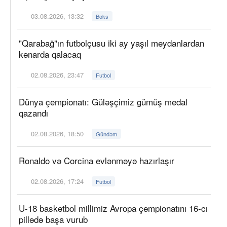
03.08.2026, 13:32
Boks
"Qarabağ"ın futbolçusu iki ay yaşıl meydanlardan
kənarda qalacaq
02.08.2026, 23:47
Futbol
Dünya çempionatı: Güləşçimiz gümüş medal
qazandı
02.08.2026, 18:50
Gündəm
Ronaldo və Corcina evlənməyə hazırlaşır
02.08.2026, 17:24
Futbol
U-18 basketbol millimiz Avropa çempionatını 16-cı
pillədə başa vurub