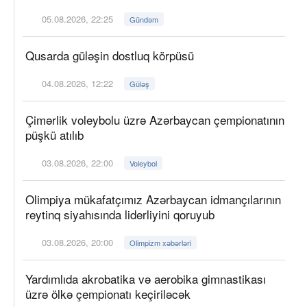
05.08.2026, 22:25
Gündəm
Qusarda güləşin dostluq körpüsü
04.08.2026, 12:22
Güləş
Çimərlik voleybolu üzrə Azərbaycan çempionatının
püşkü atılıb
03.08.2026, 22:00
Voleybol
Olimpiya mükafatçımız Azərbaycan idmançılarının
reytinq siyahısında liderliyini qoruyub
03.08.2026, 20:00
Olimpizm xəbərləri
Yardımlıda akrobatika və aerobika gimnastikası
üzrə ölkə çempionatı keçiriləcək