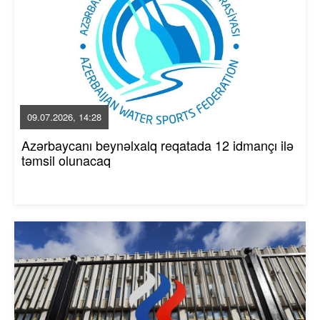
09.07.2026, 14:28
Azərbaycanı beynəlxalq reqatada 12 idmançı ilə
təmsil olunacaq