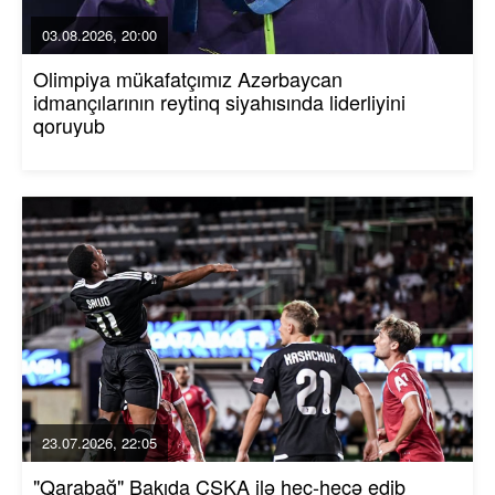
03.08.2026, 20:00
Olimpiya mükafatçımız Azərbaycan
idmançılarının reytinq siyahısında liderliyini
qoruyub
23.07.2026, 22:05
"Qarabağ" Bakıda ÇSKA ilə heç-heçə edib