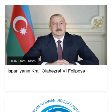
20.07.2026, 13:26
İspaniyanın Kralı Əlahəzrət VI Felipeyə