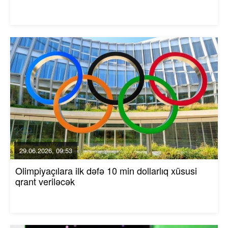
29.06.2026, 09:53
Olimpiyaçılara ilk dəfə 10 min dollarlıq xüsusi
qrant veriləcək