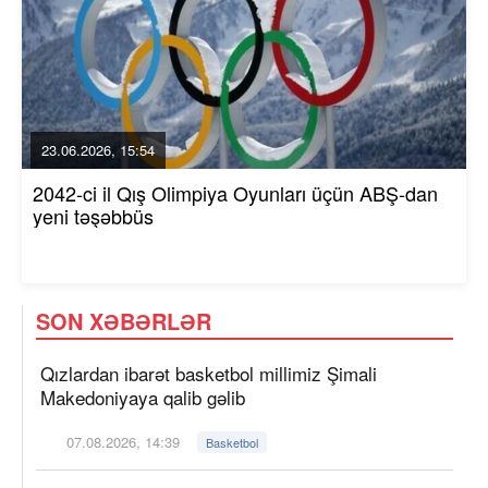
23.06.2026, 15:54
2042-ci il Qış Olimpiya Oyunları üçün ABŞ-dan
yeni təşəbbüs
SON XƏBƏRLƏR
Qızlardan ibarət basketbol millimiz Şimali
Makedoniyaya qalib gəlib
07.08.2026, 14:39
Basketbol