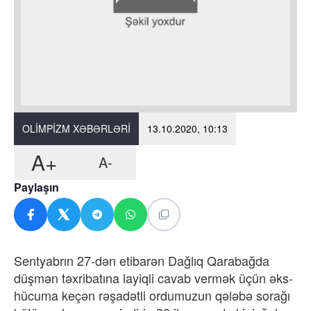
OLIMPIZM XƏBƏRLƏRI
13.10.2020, 10:13
A+
A-
Paylaşın
Sentyabrın 27-dən etibarən Dağlıq Qarabağda
düşmən təxribatına layiqli cavab vermək üçün əks-
hücuma keçən rəşadətli ordumuzun qələbə sorağı