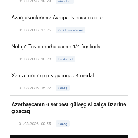
01.08.2026, 18:28
Gündəm
Avarçəkənlərimiz Avropa ikincisi olublar
01.08.2026, 17:25
Su idman növləri
Neftçi" Tokio mərhələsinin 1/4 finalında
01.08.2026, 16:28
Basketbol
Xatirə turnirinin ilk günündə 4 medal
01.08.2026, 15:22
Güləş
Azərbaycanın 6 sərbəst güləşçisi xalça üzərinə
çıxacaq
01.08.2026, 09:55
Güləş