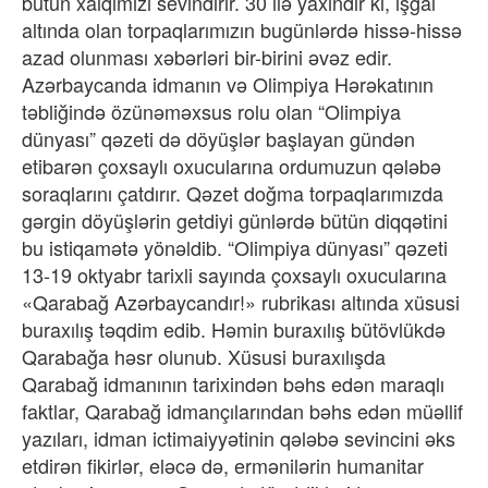
bütün xalqımızı sevindirir. 30 ilə yaxındır ki, işğal
altında olan torpaqlarımızın bugünlərdə hissə-hissə
azad olunması xəbərləri bir-birini əvəz edir.
Azərbaycanda idmanın və Olimpiya Hərəkatının
təbliğində özünəməxsus rolu olan “Olimpiya
dünyası” qəzeti də döyüşlər başlayan gündən
etibarən çoxsaylı oxucularına ordumuzun qələbə
soraqlarını çatdırır. Qəzet doğma torpaqlarımızda
gərgin döyüşlərin getdiyi günlərdə bütün diqqətini
bu istiqamətə yönəldib. “Olimpiya dünyası” qəzeti
13-19 oktyabr tarixli sayında çoxsaylı oxucularına
«Qarabağ Azərbaycandır!» rubrikası altında xüsusi
buraxılış təqdim edib. Həmin buraxılış bütövlükdə
Qarabağa həsr olunub. Xüsusi buraxılışda
Qarabağ idmanının tarixindən bəhs edən maraqlı
faktlar, Qarabağ idmançılarından bəhs edən müəllif
yazıları, idman ictimaiyyətinin qələbə sevincini əks
etdirən fikirlər, eləcə də, ermənilərin humanitar