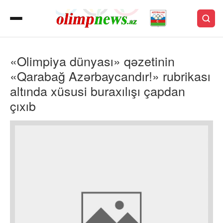
«Olimpiya dünyası» qəzetinin
«Qarabağ Azərbaycandır!» rubrikası
altında xüsusi buraxılışı çapdan
çıxıb