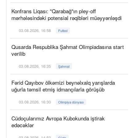
Konfrans Liqası: "Qarabağ"ın pley-off
mərhələsindəki potensial rəqibləri müəyyənləşdi
03.08.2026, 16:58
Futbol
Qusarda Respublika Şahmat Olimpiadasına start
verilib
03.08.2026, 16:35
Şahmat
Fərid Qayıbov ölkəmizi beynəlxalq yarışlarda
uğurla təmsil etmiş idmançılarla görüşüb
03.08.2026, 16:30
Olimpiya dünyası
Cüdoçularımız Avropa Kubokunda iştirak
edəcəklər
03.08.2026, 14:50
Cüdo