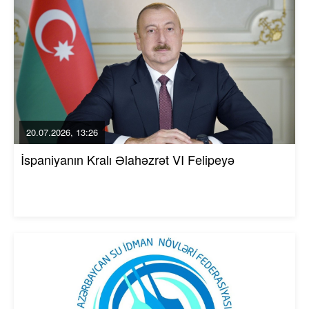
20.07.2026, 13:26
İspaniyanın Kralı Əlahəzrət VI Felipeyə