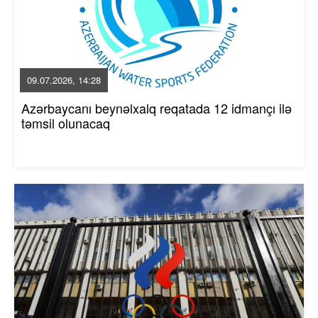
09.07.2026, 14:28
Azərbaycanı beynəlxalq reqatada 12 idmançı ilə
təmsil olunacaq