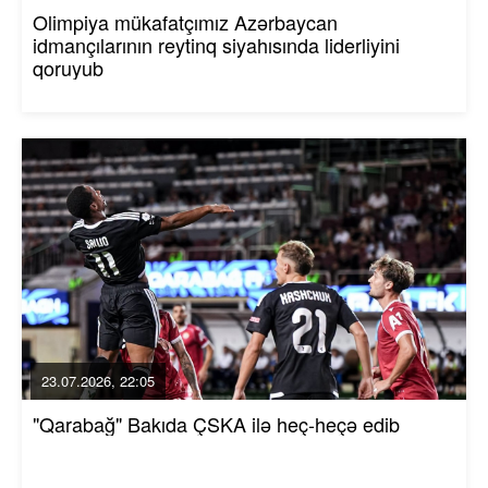
Olimpiya mükafatçımız Azərbaycan
idmançılarının reytinq siyahısında liderliyini
qoruyub
23.07.2026, 22:05
"Qarabağ" Bakıda ÇSKA ilə heç-heçə edib