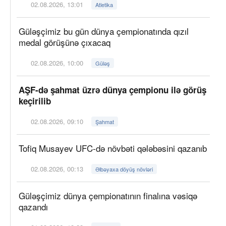
02.08.2026, 13:01
Atletika
Güləşçimiz bu gün dünya çempionatında qızıl
medal görüşünə çıxacaq
02.08.2026, 10:00
Güləş
AŞF-də şahmat üzrə dünya çempionu ilə görüş
keçirilib
02.08.2026, 09:10
Şahmat
Tofiq Musayev UFC-də növbəti qələbəsini qazanıb
02.08.2026, 00:13
Əlbəyaxa döyüş növləri
Güləşçimiz dünya çempionatının finalına vəsiqə
qazandı