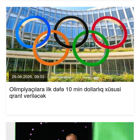
29.06.2026, 09:53
Olimpiyaçılara ilk dəfə 10 min dollarlıq xüsusi
qrant veriləcək