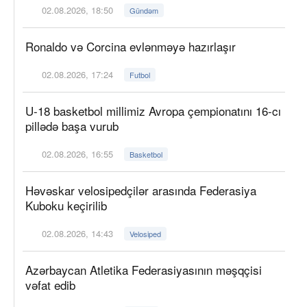
02.08.2026, 18:50
Gündəm
Ronaldo və Corcina evlənməyə hazırlaşır
02.08.2026, 17:24
Futbol
U-18 basketbol millimiz Avropa çempionatını 16-cı
pillədə başa vurub
02.08.2026, 16:55
Basketbol
Həvəskar velosipedçilər arasında Federasiya
Kuboku keçirilib
02.08.2026, 14:43
Velosiped
Azərbaycan Atletika Federasiyasının məşqçisi
vəfat edib