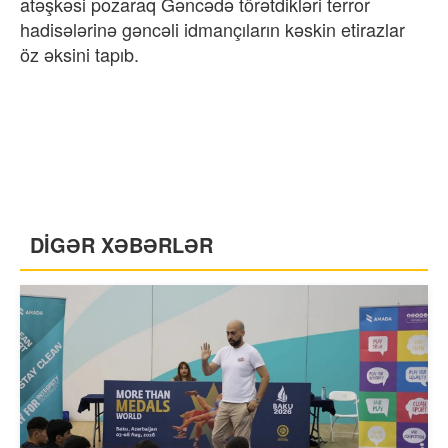
atəşkəsi pozaraq Gəncədə törətdikləri terror
hadisələrinə gəncəli idmançıların kəskin etirazlar
öz əksini tapıb.
DİGƏR XƏBƏRLƏR