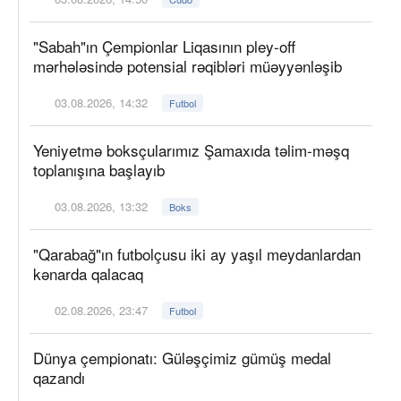
"Sabah"ın Çempionlar Liqasının pley-off
mərhələsində potensial rəqibləri müəyyənləşib
03.08.2026, 14:32
Futbol
Yeniyetmə boksçularımız Şamaxıda təlim-məşq
toplanışına başlayıb
03.08.2026, 13:32
Boks
"Qarabağ"ın futbolçusu iki ay yaşıl meydanlardan
kənarda qalacaq
02.08.2026, 23:47
Futbol
Dünya çempionatı: Güləşçimiz gümüş medal
qazandı