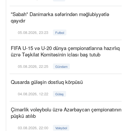
"Sabah" Danimarka səfərindən məğlubiyyətlə
qayıdır
05.08.2026, 23:23
Futbol
FIFA U-15 və U-20 dünya çempionatlarına hazırlıq
üzrə Təşkilat Komitəsinin iclası baş tutub
05.08.2026, 22:25
Gündəm
Qusarda güləşin dostluq körpüsü
04.08.2026, 12:22
Güləş
Çimərlik voleybolu üzrə Azərbaycan çempionatının
püşkü atılıb
03.08.2026, 22:00
Voleybol