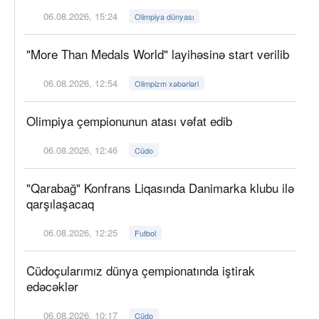
06.08.2026, 15:24
Olimpiya dünyası
"More Than Medals World" layihəsinə start verilib
06.08.2026, 12:54
Olimpizm xəbərləri
Olimpiya çempionunun atası vəfat edib
06.08.2026, 12:46
Cüdo
"Qarabağ" Konfrans Liqasında Danimarka klubu ilə
qarşılaşacaq
06.08.2026, 12:25
Futbol
Cüdoçularımız dünya çempionatında iştirak
edəcəklər
06.08.2026, 10:17
Cüdo