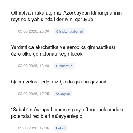
Olimpiya mükafatçımız Azərbaycan idmançılarının
reytinq siyahısında liderliyini qoruyub
03.08.2026, 20:00
Olimpizm xəbərləri
Yardımlıda akrobatika və aerobika gimnastikası
üzrə ölkə çempionatı keçiriləcək
03.08.2026, 18:40
Gimnastika
Qadın velosipedçimiz Çində qələbə qazanıb
03.08.2026, 17:25
Velosiped
"Sabah"ın Avropa Liqasının pley-off mərhələsindəki
potensial rəqibləri müəyyənləşib
03.08.2026, 17:06
Futbol