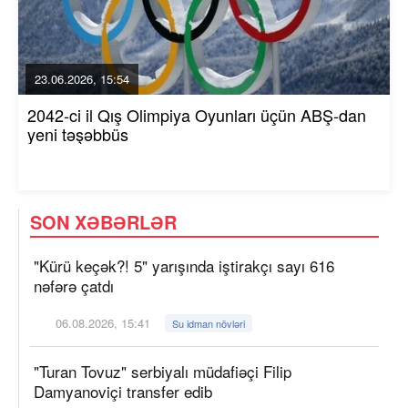
23.06.2026, 15:54
2042-ci il Qış Olimpiya Oyunları üçün ABŞ-dan
yeni təşəbbüs
SON XƏBƏRLƏR
"Kürü keçək?! 5" yarışında iştirakçı sayı 616
nəfərə çatdı
06.08.2026, 15:41
Su idman növləri
"Turan Tovuz" serbiyalı müdafiəçi Filip
Damyanoviçi transfer edib