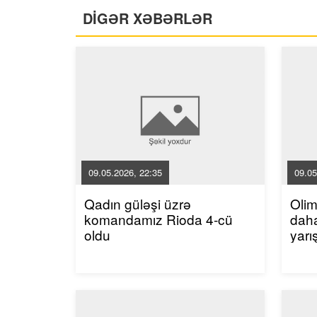
DİGƏR XƏBƏRLƏR
09.05.2026, 22:35
09.05
Qadın güləşi üzrə
Oli
komandamız Rioda 4-cü
dah
oldu
yarı