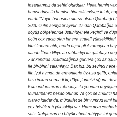
insanlarımız da şəhid olurdular. Hətta həmin va
həmsədrliyi ilə həmişə birtərəfli mövqe tutub, h
vardı: “Nəyin bahasına olursa-olsun Qarabağı bü
2020-ci ilin sentyabr ayının 27-dən Qarabağda er
döyüş bölgələrində üstünlüyü ələ keçirdi və düş
üçün çox vacib olan bir sıra strateji yüksəkliklə
kimi kənara atıb, orada üçrəngli Azərbaycan ba
cənab İlham Əliyevin rəhbərliyi ilə qələbəyə doğr
Xankəndidə ucaldacağımız günlərə çox az qalıb. 
ilə bir-birini salamlayır. Bax biz, bu sevinci nec
ilin iyul ayında da ermənilərlə üz-üzə gəlib, onl
bizə imkan vermədi ki, döyüşlərimizi uğurla dav
Komandanımızın rəhbərliyi ilə yenidən döyüşlər
Müharibəmiz hesab olunur. Və çox sevindirici haldı
olaraq iqtidar da, müxalifət də bir yumruq kimi 
çox böyük ruh yüksəkliyi var. Hamı arxa cəbhədə
salır. Xalqımızın bu böyük əhval-ruhiyyəsini qo