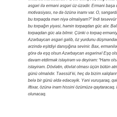
əsgəri ilə erməni əsgəri üz-üzədir. Erməni başa 
motivasiyası, nə də özünə inamı var. O, səngərdə
bu torpaqda mən niyə olmalıyam?” İndi təsəvvür 
bu torpağın yiyəsi, həmin torpaqdan güc alır. Bə
torpaqdan güc ala bilmir. Çünki o torpaq erməniy
Azərbaycan əsgəri gəlib, öz yurdunu düşməndən a
ərzində eşitdiyi danışığına sevinir. Bax, ermən
görə də eşq olsun Azərbaycan əsgərinə! Eşq ols
davam etdirmək istəyirəm və deyirəm: “Hamı olsa
istəyirəm. Dövlətin, dövlət olması üçün bütün atrib
günü olmalıdır. Təəssüf ki, heç də bizim xalqla
belə bir günü əldə edəcəyik. Yəni vuruşaraq, q
iftixar, özünə inam hissini özümüzə qaytaracaq
olunacaq.