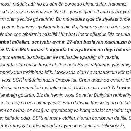
cəsi, müdrik ağlı ilə bu gün ön cərgədə olmalıdırlar. Xalqımızı
aricdə yaşayan azərbaycanlılar da, yaşadıqları ölkədə böyük yür
ım olan şəkildə göstərirlər. Bu müqəddəs işdə də ziyalılar öndə
ycanın tanınmış ziyalılarından biri də, tanınmış göz həkimi, yazı
i mindən çox aforizmin müəllifi Hümbət Həsənoğludur. Biz onunla
mbət müəllim, sentyabr ayının 27-dən başlayan xalqımızın 
k Vətən Müharibəsi haqqında bir ziyalı kimi nə deyə bilərsi
qımız erməni təxribatçıları ilə müharibə apardığı bir vaxtda,
ərində olan bütün kəsici alətləri belə Sovet rəhbərləri yığdırmışd
 imperiyanın tərkibində idik. Moskvada olan havadarlarının köməkl
 vaxtı SSRİ müdafiə naziri Qraçov idi. Onun anası da erməni idi
 Raisa da erməniləri müdafiə edirdi. Hətta həmin vaxtı Yakovlev
 Qarabağı götürün. Biz də həmin vaxtı Sovetlər Birliyinin rəhbərli
mənilər heç nə edə bilməyəcək. Belə dəhşətli haqsızlıq da ola bi
amı öz evinə, öz ocağına qayıdacaq və haqq-ədalət öz yerini ta
 istifadə edib, SSRİ-ni məhv etdilər. Həmin bombanın da fitili
kimi Sumqayıt hadisələrindən ayırmaq istəmirəm. Bilirsiniz ki,