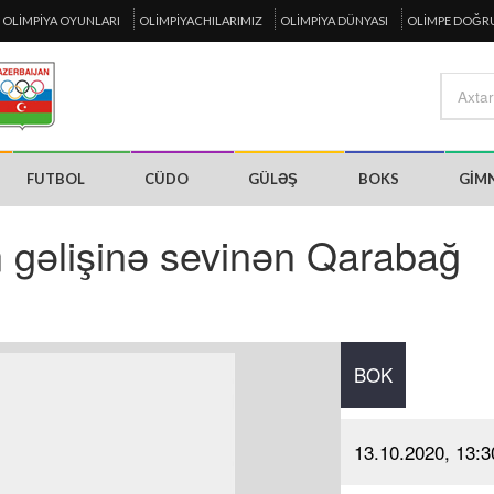
OLIMPIYA OYUNLARI
OLIMPIYACHILARIMIZ
OLIMPIYA DÜNYASI
OLIMPE DOĞR
FUTBOL
CÜDO
GÜLƏŞ
BOKS
GIM
 gəlişinə sevinən Qarabağ
BOK
13.10.2020, 13:3