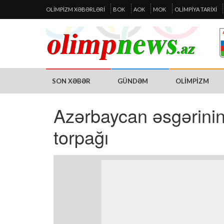
OLIMPIZM XƏBƏRLƏRI
BOK
AOK
MOK
OLIMPIYA TARIXI
SON XƏBƏR
GÜNDƏM
OLIMPIZM
Azərbaycan əsgərinin
torpağı