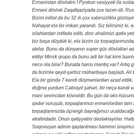
Ermənistan dövlətini I Pyotrun vəsiyyəti ilə rusl
Erməni dövləti Zaqafqaziyada çox lazım idi. Rusla
Bizim millət də bu 32 ili çox səbirsizliklə gözləyir
Nəhayət elə bir imkan yarandı. Siz bilirsiniz ki
silahlardan istifadə edib, dinc əhalimizi qətlə yet
biz başa düşdük ki, elə bizim öz torpaqlarımız
atırlar. Bunu da dünyanın super güc dövlətləri ad
etdiyi Minsk qrupu da bunu adi bir hal kimi baxır
necə ola bilər? Burada hansı məntiq var? Artıq g
da bizimlə qeyd-şərtsiz müharibəyə başladı. Al
Elə bir gündə 7 kəndi düşmənlərdən azad etdik. 
doğma yurdum Cəbrayıl şəhəri, bir neçə kəndi v
məni sevincdən kövrəldir. Bu gün də əks-hücuml
qədər vuruşub, torpaqlarımızı ermənilərdən tam
torpaqlarımızda üçrəngli bayrağımızı ucaldacağı
ətrafındadır. Onun qətiyyətini dəstəkləyirlər. Hə
Suqovuşan adının qaytarılması hamının ürəyincə 