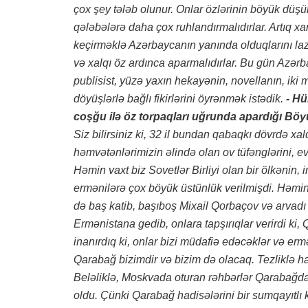
çox şey tələb olunur. Onlar özlərinin böyük düşün
qələbələrə daha çox ruhlandırmalıdırlar. Artıq x
keçirməklə Azərbaycanın yanında olduqlarını laz
və xalqı öz ardınca aparmalıdırlar. Bu gün Azərba
publisist, yüzə yaxın hekayənin, novellanın, ik
döyüşlərlə bağlı fikirlərini öyrənmək istədik.
- Hü
coşğu ilə öz torpaqları uğrunda apardığı Böyü
Siz bilirsiniz ki, 32 il bundan qabaqkı dövrdə xal
həmvətənlərimizin əlində olan ov tüfənglərini, evl
Həmin vaxt biz Sovetlər Birliyi olan bir ölkənin,
ermənilərə çox böyük üstünlük verilmişdi. Həmin
də baş katib, başıboş Mixail Qorbaçov və arvadı
Ermənistana gedib, onlara tapşırıqlar verirdi ki,
inanırdıq ki, onlar bizi müdafiə edəcəklər və er
Qarabağ bizimdir və bizim də olacaq. Tezliklə h
Beləliklə, Moskvada oturan rəhbərlər Qarabağdan
oldu. Çünki Qarabağ hadisələrini bir sumqayıtlı 