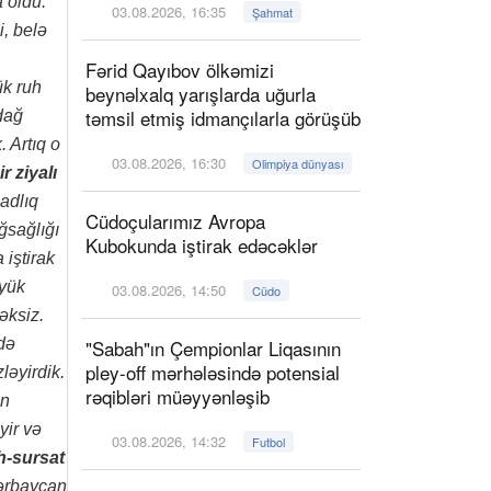
 oldu.
03.08.2026, 16:35
Şahmat
i, belə
Fərid Qayıbov ölkəmizi
ük ruh
beynəlxalq yarışlarda uğurla
təmsil etmiş idmançılarla görüşüb
 dağ
. Artıq o
03.08.2026, 16:30
Olimpiya dünyası
r ziyalı
adlıq
Cüdoçularımız Avropa
ğsağlığı
Kubokunda iştirak edəcəklər
 iştirak
öyük
03.08.2026, 14:50
Cüdo
əksiz.
də
"Sabah"ın Çempionlar Liqasının
pley-off mərhələsində potensial
ləyirdik.
rəqibləri müəyyənləşib
ın
yir və
03.08.2026, 14:32
Futbol
h-sursat
ərbaycan