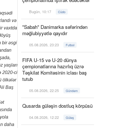
Bugün, 10:17
Cüdo
məqsədi
rlandı və
"Sabah" Danimarka səfərindən
ir vaxtda
məğlubiyyətlə qayıdır
 döyüş
 bir əsgi
05.08.2026, 23:23
Futbol
mandan
uşada,
FIFA U-15 və U-20 dünya
z yaşları
çempionatlarına hazırlıq üzrə
Təşkilat Komitəsinin iclası baş
və 2020-ci
tutub
ü ölkələr
Ali Baş
05.08.2026, 22:25
Gündəm
lət
Qusarda güləşin dostluq körpüsü
rasında
 yola
04.08.2026, 12:22
Güləş
an daha