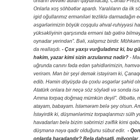
onların əvvəlki adları qaytarılacaq. Cənab Prezi
Onlarla xoş söhbətlər apardı. Yaralıların da ilk s
igid oğullarımız erməniləri tezliklə darmadağın 
əsgərlərimizin böyük coşqulu əhval-ruhiyyəsi ha
yüksəkliyinin qarşısında erməni tab gətirə bilməy
oynadar yerindən”. Bəli, xalqımız birdir. Möhkəm mil
da reallaşdı.
- Çox yaxşı vurğuladınız ki, bu gü
həkim, yazar kimi sizin arzularınız nədir?
- Mən
uğrunda canını fəda edən şəhidlərimizin, həmvət
verirəm. Mən bir şeyi demək istəyirəm ki, Çanaqq
edib. Həmin döyüşdə də çoxlu əsgərlər şəhid olm
Atatürk onlara bir neçə söz söylədi və sonda isə
Amma torpaq doğmaq mümkün deyil”. Əlbəttə, mə
atayam, babayam. İstəmərəm belə şey olsun. Amma
İstəyirdik ki, düşmənlərimiz torpaqlarımızı sülh 
havadarları belə bizim səbrimizi zəiflik kimi qə
düşmənə nəyə qadir olduğunu sübut edir.
- Qo
onlarda haradandır? Belə dəhşətli, milyonlar