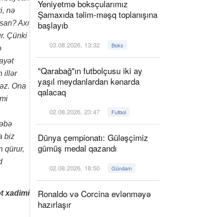
Yeniyetmə boksçularımız
i, nə
Şamaxıda təlim-məşq toplanışına
bsan? Axı
başlayıb
r. Çünki
03.08.2026, 13:32
Boks
o
hayət
"Qarabağ"ın futbolçusu iki ay
illər
yaşıl meydanlardan kənarda
məz. Ona
qalacaq
imi
02.08.2026, 23:47
Futbol
ləbə
Dünya çempionatı: Güləşçimiz
a biz
gümüş medal qazandı
 qürur,
d
02.08.2026, 18:50
Gündəm
Ronaldo və Corcina evlənməyə
t xadimi
hazırlaşır