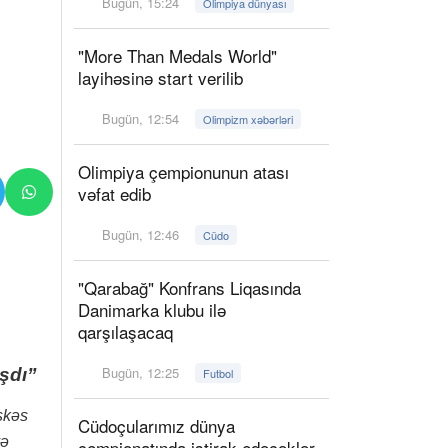
Bugün, 15:24
Olimpiya dünyası
"More Than Medals World"
layihəsinə start verilib
Bugün, 12:54
Olimpizm xəbərləri
Olimpiya çempionunun atası
vəfat edib
Bugün, 12:46
Cüdo
"Qarabağ" Konfrans Liqasında
Danimarka klubu ilə
qarşılaşacaq
Bugün, 12:25
aşdı”
Futbol
əşkəs
Cüdoçularımız dünya
və
çempionatında iştirak edəcəklər