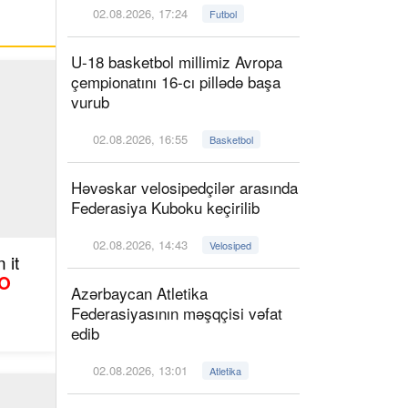
02.08.2026, 17:24
Futbol
U-18 basketbol millimiz Avropa
çempionatını 16-cı pillədə başa
vurub
02.08.2026, 16:55
Basketbol
Həvəskar velosipedçilər arasında
Federasiya Kuboku keçirilib
02.08.2026, 14:43
Velosiped
 it
O
Azərbaycan Atletika
Federasiyasının məşqçisi vəfat
edib
02.08.2026, 13:01
Atletika