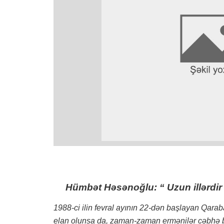
Hümbət Həsənoğlu:
“ Uzun illərdir 
1988-ci ilin fevral ayının 22-dən başlayan Qarab
elan olunsa da, zaman-zaman ermənilər cəbhə böl