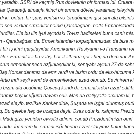
ar yaradıb. SSRİ də keçmiş Rus dövlətinin bir forması idi. Onlara
r Qarabağı almaqla ikinci bir erməni dövləti yaratmaq istəyirdil
di ki, onlara bir şans verilsin və torpağımızın qisasını ala bilsinlə
, elə son vaxtlar ermənilər nəinki Qarabağdan, hətta Ermənistand
irirdilər. Elə bu ilin iyul ayındakı Tovuz hadisələri buna canlı mis
dan - Qarabağdan da, Ermənistandakı torpaqlarımızdan da bizə m
i bir iş kimi qarşılayırlar. Amerikanın, Rusiyanın və Fransanın rə
dılar. Ermənilərə bu vəhşi hərəkətlərinə görə heç nə demirlər. Ax
örün ermənilər necə azğınlaşdılar ki, sentyabr ayının 27-də səhə
i Baş Komandanımız da əmr verdi və bizim ordu da əks-hücuma 
Artıq indi xeyli kənd də ermənilərdən azad olunub. Sevinirəm k
ə bizim ata ocağımız Quycaq kəndi də ermənilərdən azad edilib
arımız böyük uğurla davam edir. Mən də qətiyyətlə əminəm ki, 
 azad eləyib, tezliklə Xankəndidə, Şuşada və işğal olunmuş büt
q. Bu qələbə heç də uzaqda deyil. Əsas odur ki, xalqımız Prezi
tta Madagizə yenidən əvvəlki adının, cənab Prezidentimizin əmri 
oldu. İnanıram ki, erməni işğalından azad etdiyimiz bütün kənd