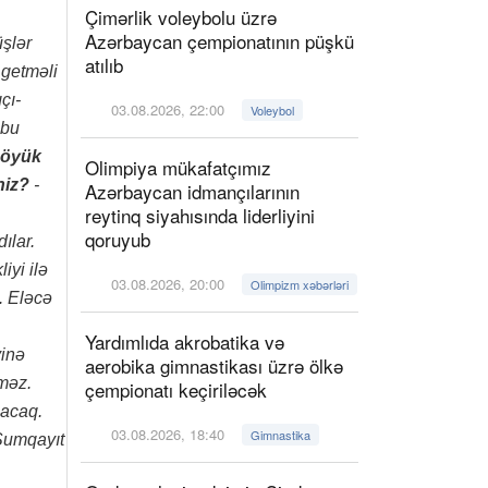
Çimərlik voleybolu üzrə
Azərbaycan çempionatının püşkü
üşlər
atılıb
 getməli
çı-
03.08.2026, 22:00
Voleybol
 bu
böyük
Olimpiya mükafatçımız
niz?
-
Azərbaycan idmançılarının
reytinq siyahısında liderliyini
qoruyub
ılar.
iyi ilə
03.08.2026, 20:00
Olimpizm xəbərləri
. Eləcə
Yardımlıda akrobatika və
yinə
aerobika gimnastikası üzrə ölkə
lməz.
çempionatı keçiriləcək
pacaq.
03.08.2026, 18:40
Gimnastika
 Sumqayıt