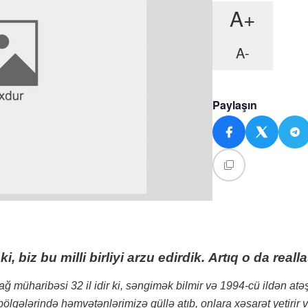
A+
A-
Paylaşın
ki, biz bu milli birliyi arzu edirdik.
Artıq o da reall
ağ müharibəsi 32 il idir ki, səngimək bilmir və 1994-cü ildən at
gələrində həmvətənlərimizə güllə atıb, onlara xəsarət yetirir 