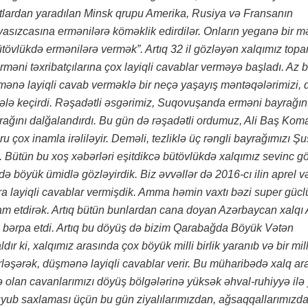
xtlardan yaradılan Minsk qrupu Amerika, Rusiya və Fransanın
əyasızcasına ermənilərə köməklik edirdilər. Onların yeganə bir 
tövlükdə ermənilərə vermək”. Artıq 32 il gözləyən xalqımız topa
məni təxribatçılarına çox layiqli cavablar verməyə başladı. Az b
mənə layiqli cavab verməklə bir neçə yaşayış məntəqələrimizi,
ri ələ keçirdi. Rəşadətli əsgərimiz, Suqovuşanda erməni bayrağını
yrağını dalğalandırdı. Bu gün də rəşadətli ordumuz, Ali Baş Ko
u çox inamla irəliləyir. Deməli, tezliklə üç rəngli bayrağımızı Ş
Bütün bu xoş xəbərləri eşitdikcə bütövlükdə xalqımız sevinc gö
ə də böyük ümidlə gözləyirdik. Biz əvvəllər də 2016-cı ilin aprel 
ara layiqli cavablar vermişdik. Amma həmin vaxtı bəzi super gücl
am etdirək. Artıq bütün bunlardan cana doyan Azərbaycan xalqı 
i bərpa etdi. Artıq bu döyüş də bizim Qarabağda Böyük Vətən
r ki, xalqımız arasında çox böyük milli birlik yaranıb və bir mil
birləşərək, düşmənə layiqli cavablar verir. Bu müharibədə xalq a
 olan cavanlarımızı döyüş bölgələrinə yüksək əhval-ruhiyyə ilə
ruyub saxlaması üçün bu gün ziyalılarımızdan, ağsaqqallarımızd