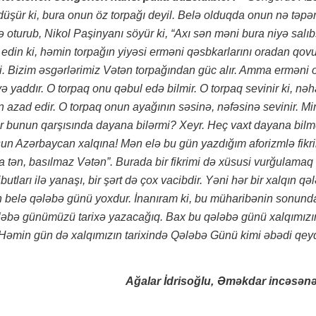
düşür ki, bura onun öz torpağı deyil. Belə olduqda onun nə təpər
 oturub, Nikol Paşinyanı söyür ki, “Axı sən məni bura niyə salı
edin ki, həmin torpağın yiyəsi erməni qəsbkarlarını oradan qovu
li. Bizim əsgərlərimiz Vətən torpağından güc alır. Amma erməni 
ə yaddır. O torpaq onu qəbul edə bilmir. O torpaq sevinir ki, nə
zad edir. O torpaq onun ayağının səsinə, nəfəsinə sevinir. Min 
ilər bunun qarşısında dayana bilərmi? Xeyr. Heç vaxt dayana bil
un Azərbaycan xalqına! Mən elə bu gün yazdığım aforizmlə fikr
 tən, basılmaz Vətən”. Burada bir fikrimi də xüsusi vurğulamaq
utları ilə yanaşı, bir şərt də çox vacibdir. Yəni hər bir xalqın qə
rın belə qələbə günü yoxdur. İnanıram ki, bu müharibənin sonund
ələbə günümüzü tarixə yazacağıq. Bax bu qələbə günü xalqımızın
. Həmin gün də xalqımızın tarixində Qələbə Günü kimi əbədi qey
Ağalar İdrisoğlu,
Əməkdar incəsənə