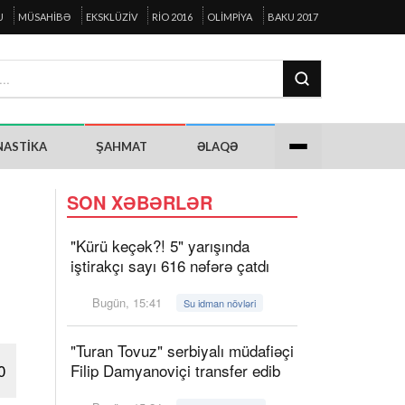
U
MÜSAHIBƏ
EKSKLÜZIV
RIO 2016
OLIMPIYA
BAKU 2017
NASTIKA
ŞAHMAT
ƏLAQƏ
SON XƏBƏRLƏR
"Kürü keçək?! 5" yarışında
iştirakçı sayı 616 nəfərə çatdı
Bugün, 15:41
Su idman növləri
"Turan Tovuz" serbiyalı müdafiəçi
0
Filip Damyanoviçi transfer edib