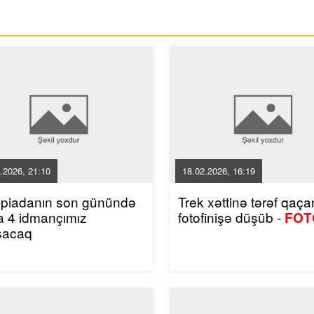
.2026, 21:10
18.02.2026, 16:19
mpiadanın son günündə
Trek xəttinə tərəf qaçan
a 4 idmançımız
fotofinişə düşüb -
FOT
şacaq