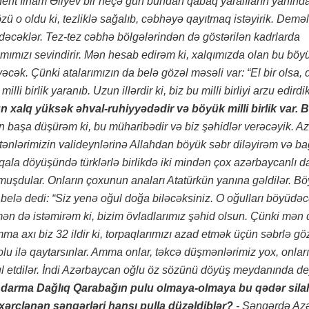
dent İlham Əliyev bir neçə gün bundan qabaq yaralıların yanında
özü o oldu ki, tezliklə sağalıb, cəbhəyə qayıtmaq istəyirik. Deməl
edəcəklər. Tez-tez cəbhə bölgələrindən də göstərilən kadrlarda
mımızı sevindirir. Mən hesab edirəm ki, xalqımızda olan bu böy
əcək. Çünki atalarımızın da belə gözəl məsəli var: “El bir olsa,
li birlik yaranıb. Uzun illərdir ki, biz bu milli birliyi arzu edirdik
n xalq yüksək əhval-ruhiyyədədir və böyük milli birlik var. Bi
 başa düşürəm ki, bu müharibədir və biz şəhidlər verəcəyik. Az
ənlərimizin valideynlərinə Allahdan böyük səbr diləyirəm və ba
ala döyüşündə türklərlə birlikdə iki mindən çox azərbaycanlı da
uşdular. Onların çoxunun anaları Atatürkün yanına gəldilər. B
 belə dedi: “Siz yenə oğul doğa biləcəksiniz. O oğulları böyüdəc
n də istəmirəm ki, bizim övladlarımız şəhid olsun. Çünki mən 
 axı biz 32 ildir ki, torpaqlarımızı azad etmək üçün səbrlə göz
yolu ilə qaytarsınlar. Amma onlar, təkcə düşmənlərimiz yox, onlar
bul etdilər. İndi Azərbaycan oğlu öz sözünü döyüş meydanında de
ndarma Dağlıq Qarabağın pulu olmaya-olmaya bu qədər sila
 xərclənən səngərləri hansı pulla düzəldiblər?
- Səngərdə Az