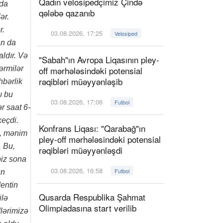
Qadın velosipedçimiz Çində
 da
qələbə qazanıb
ər.
r.
03.08.2026, 17:25
Velosiped
an da
aldır. Və
"Sabah"ın Avropa Liqasının pley-
ərmilər
off mərhələsindəki potensial
rəqibləri müəyyənləşib
hbərlik
ı bu
03.08.2026, 17:06
Futbol
r saat 6-
keçdi.
Konfrans Liqası: "Qarabağ"ın
i, mənim
pley-off mərhələsindəki potensial
. Bu,
rəqibləri müəyyənləşdi
biz sona
03.08.2026, 16:58
Futbol
ün
dentin
Qusarda Respublika Şahmat
ilə
Olimpiadasına start verilib
lərimizə