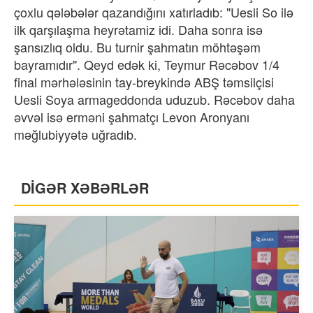
çoxlu qələbələr qazandığını xatırladıb: "Uesli So ilə
ilk qarşılaşma heyrətamiz idi. Daha sonra isə
şansızlıq oldu. Bu turnir şahmatın möhtəşəm
bayramıdır". Qeyd edək ki, Teymur Rəcəbov 1/4
final mərhələsinin tay-breykində ABŞ təmsilçisi
Uesli Soya armageddonda uduzub. Rəcəbov daha
əvvəl isə erməni şahmatçı Levon Aronyanı
məğlubiyyətə uğradıb.
DİGƏR XƏBƏRLƏR