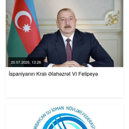
20.07.2026, 13:26
İspaniyanın Kralı Əlahəzrət VI Felipeyə