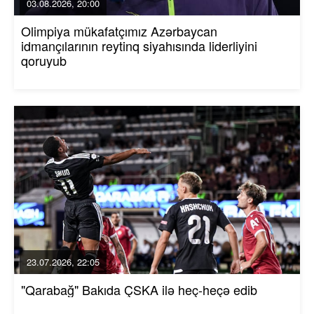
03.08.2026, 20:00
Olimpiya mükafatçımız Azərbaycan
idmançılarının reytinq siyahısında liderliyini
qoruyub
23.07.2026, 22:05
"Qarabağ" Bakıda ÇSKA ilə heç-heçə edib