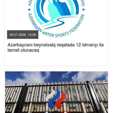
09.07.2026, 14:28
Azərbaycanı beynəlxalq reqatada 12 idmançı ilə
təmsil olunacaq