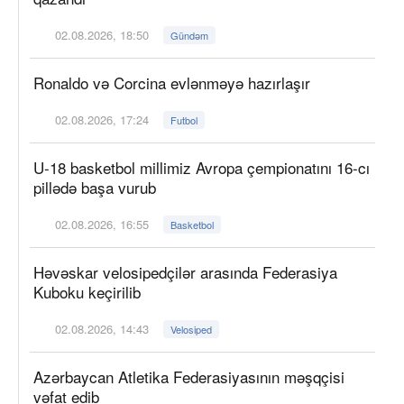
02.08.2026, 18:50
Gündəm
Ronaldo və Corcina evlənməyə hazırlaşır
02.08.2026, 17:24
Futbol
U-18 basketbol millimiz Avropa çempionatını 16-cı
pillədə başa vurub
02.08.2026, 16:55
Basketbol
Həvəskar velosipedçilər arasında Federasiya
Kuboku keçirilib
02.08.2026, 14:43
Velosiped
Azərbaycan Atletika Federasiyasının məşqçisi
vəfat edib