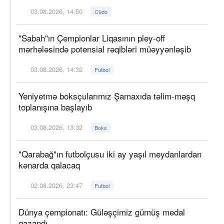
03.08.2026, 14:50
Cüdo
"Sabah"ın Çempionlar Liqasının pley-off
mərhələsində potensial rəqibləri müəyyənləşib
03.08.2026, 14:32
Futbol
Yeniyetmə boksçularımız Şamaxıda təlim-məşq
toplanışına başlayıb
03.08.2026, 13:32
Boks
"Qarabağ"ın futbolçusu iki ay yaşıl meydanlardan
kənarda qalacaq
02.08.2026, 23:47
Futbol
Dünya çempionatı: Güləşçimiz gümüş medal
qazandı