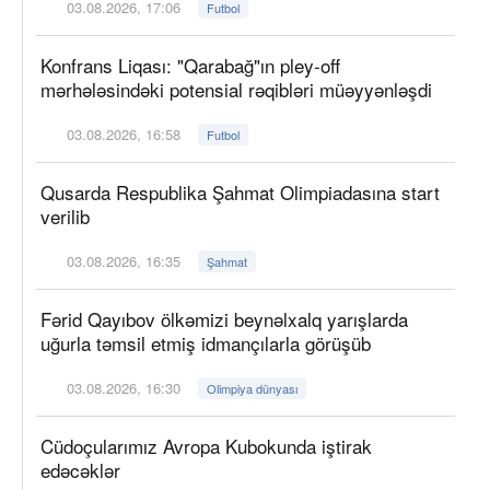
03.08.2026, 17:06
Futbol
Konfrans Liqası: "Qarabağ"ın pley-off
mərhələsindəki potensial rəqibləri müəyyənləşdi
03.08.2026, 16:58
Futbol
Qusarda Respublika Şahmat Olimpiadasına start
verilib
03.08.2026, 16:35
Şahmat
Fərid Qayıbov ölkəmizi beynəlxalq yarışlarda
uğurla təmsil etmiş idmançılarla görüşüb
03.08.2026, 16:30
Olimpiya dünyası
Cüdoçularımız Avropa Kubokunda iştirak
edəcəklər