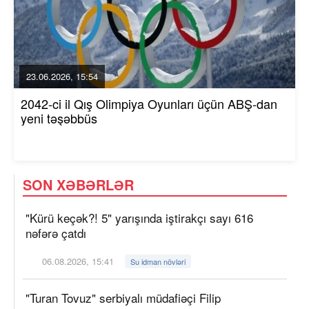
23.06.2026, 15:54
2042-ci il Qış Olimpiya Oyunları üçün ABŞ-dan
yeni təşəbbüs
SON XƏBƏRLƏR
"Kürü keçək?! 5" yarışında iştirakçı sayı 616
nəfərə çatdı
06.08.2026, 15:41
Su idman növləri
"Turan Tovuz" serbiyalı müdafiəçi Filip