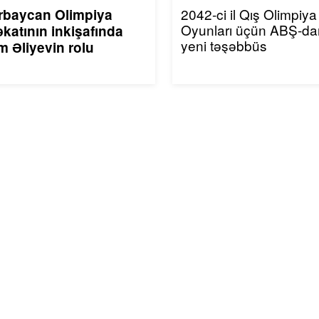
2042-ci il Qış Olimpiya
rbaycan Olimpiya
Oyunları üçün ABŞ-da
katının inkişafında
yeni təşəbbüs
m Əliyevin rolu