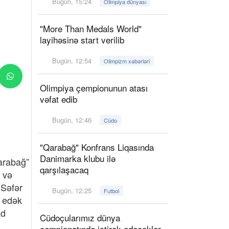
Bugün, 15:24
Olimpiya dünyası
"More Than Medals World"
layihəsinə start verilib
Bugün, 12:54
Olimpizm xəbərləri
Olimpiya çempionunun atası
vəfat edib
Bugün, 12:46
Cüdo
"Qarabağ" Konfrans Liqasında
Danimarka klubu ilə
arabağ”
qarşılaşacaq
 və
 Səfər
Bugün, 12:25
Futbol
d edək
ad
Cüdoçularımız dünya
çempionatında iştirak edəcəklər