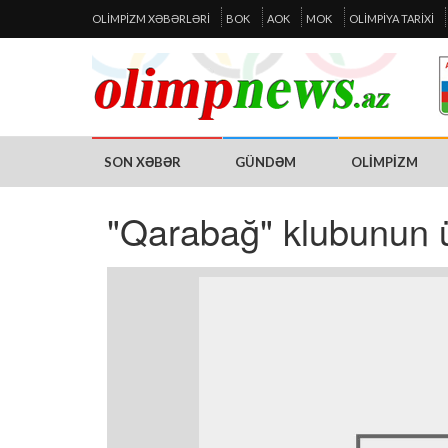
OLIMPIZM XƏBƏRLƏRI
BOK
AOK
MOK
OLIMPIYA TARIXI
SON XƏBƏR
GÜNDƏM
OLIMPIZM
"Qarabağ" klubunun 