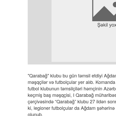
"Qarabağ" klubu bu gün təmsil etdiyi Ağdam
məşqçilər və futbolçular yer alıb. Komand
futbol klubunun təmsilçiləri həmçinin Azə
keçmiş baş məşqçisi, I Qarabağ müharibəsi 
çərçivəsində “Qarabağ” klubu 27 ildən so
ki, legioner futbolçular da Ağdam şəhərinə 
olunub.