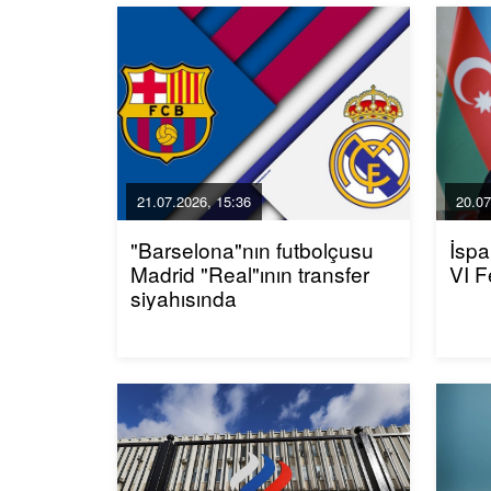
21.07.2026, 15:36
20.07
"Barselona"nın futbolçusu
İspa
Madrid "Real"ının transfer
VI F
siyahısında