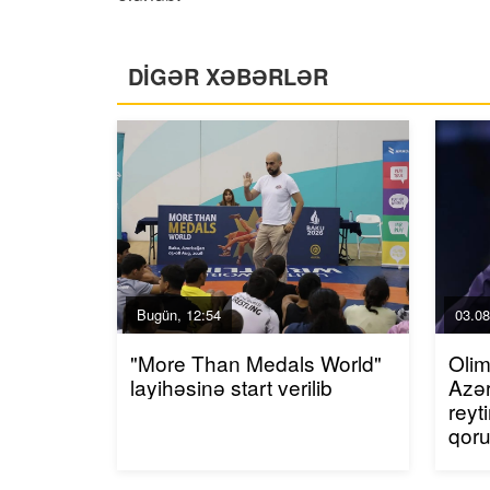
DİGƏR XƏBƏRLƏR
Bugün, 12:54
03.08
"More Than Medals World"
Olim
layihəsinə start verilib
Azər
reyt
qor