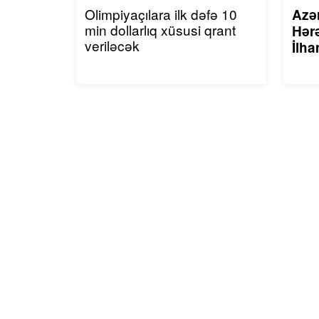
Olimpiyaçılara ilk dəfə 10
Azə
min dollarlıq xüsusi qrant
Hərə
veriləcək
İlha