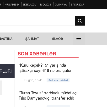
U
MÜSAHIBƏ
EKSKLÜZIV
RIO 2016
OLIMPIYA
BAKU 2017
NASTIKA
ŞAHMAT
ƏLAQƏ
SON XƏBƏRLƏR
"Kürü keçək?! 5" yarışında
iştirakçı sayı 616 nəfərə çatdı
RLƏRI
Bugün, 15:41
Su idman növləri
"Turan Tovuz" serbiyalı müdafiəçi
Filip Damyanoviçi transfer edib