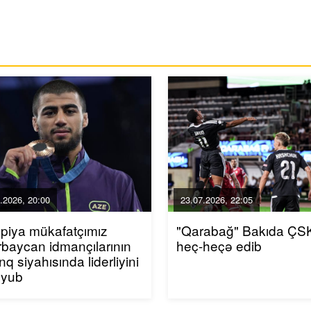
.2026, 20:00
23.07.2026, 22:05
piya mükafatçımız
"Qarabağ" Bakıda ÇSK
baycan idmançılarının
heç-heçə edib
inq siyahısında liderliyini
uyub