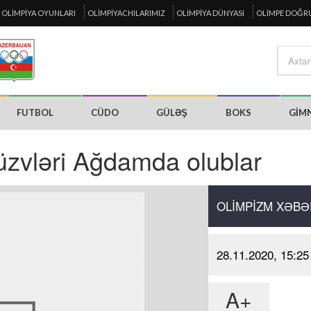
OLIMPIYA OYUNLARI
OLIMPIYACHILARIMIZ
OLIMPIYA DÜNYASI
OLIMPE DOĞR
FUTBOL
CÜDO
GÜLƏŞ
BOKS
GIM
üzvləri Ağdamda olublar
OLIMPIZM XƏBƏ
28.11.2020, 15:25
A+