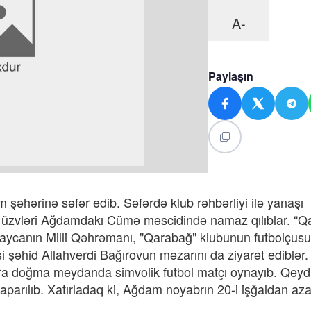
A-
Paylaşın
 şəhərinə səfər edib. Səfərdə klub rəhbərliyi ilə yanaşı
a üzvləri Ağdamdakı Cümə məscidində namaz qılıblar. “Q
rbaycanın Milli Qəhrəmanı, "Qarabağ" klubunun futbolçusu
şəhid Allahverdi Bağırovun məzarını da ziyarət ediblər.
nra doğma meydanda simvolik futbol matçı oynayıb. Qey
aparılıb. Xatırladaq ki, Ağdam noyabrın 20-i işğaldan az