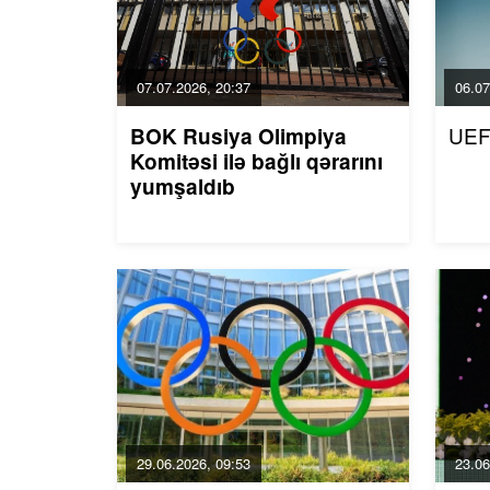
07.07.2026, 20:37
06.07
UEF
BOK Rusiya Olimpiya
Komitəsi ilə bağlı qərarını
yumşaldıb
29.06.2026, 09:53
23.06