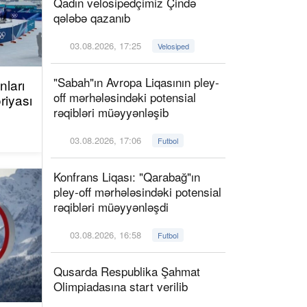
Qadın velosipedçimiz Çində
qələbə qazanıb
03.08.2026, 17:25
Velosiped
"Sabah"ın Avropa Liqasının pley-
ları
off mərhələsindəki potensial
riyası
rəqibləri müəyyənləşib
03.08.2026, 17:06
Futbol
Konfrans Liqası: "Qarabağ"ın
pley-off mərhələsindəki potensial
rəqibləri müəyyənləşdi
03.08.2026, 16:58
Futbol
Qusarda Respublika Şahmat
Olimpiadasına start verilib