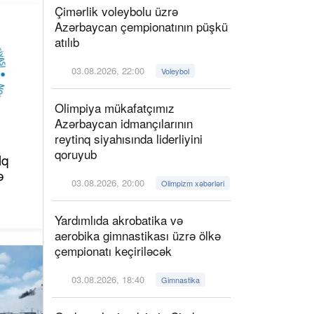
Çimərlik voleybolu üzrə
Azərbaycan çempionatının püşkü
atılıb
03.08.2026, 22:00
Voleybol
Olimpiya mükafatçımız
Azərbaycan idmançılarının
reytinq siyahısında liderliyini
qoruyub
lq
ə
03.08.2026, 20:00
Olimpizm xəbərləri
Yardımlıda akrobatika və
aerobika gimnastikası üzrə ölkə
çempionatı keçiriləcək
03.08.2026, 18:40
Gimnastika