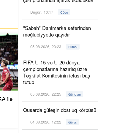
Bugün, 10:17
Cüdo
"Sabah" Danimarka səfərindən
məğlubiyyətlə qayıdır
05.08.2026, 23:23
Futbol
FIFA U-15 və U-20 dünya
çempionatlarına hazırlıq üzrə
Təşkilat Komitəsinin iclası baş
tutub
05.08.2026, 22:25
Gündəm
A ilə
Qusarda güləşin dostluq körpüsü
04.08.2026, 12:22
Güləş