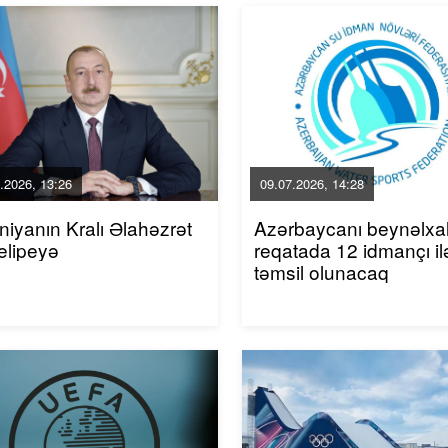
.2026, 13:26
09.07.2026, 14:28
niyanın Kralı Əlahəzrət
Azərbaycanı beynəlxa
elipeyə
reqatada 12 idmançı il
təmsil olunacaq