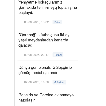
Yeniyetmə boksçularımız
Şamaxıda təlim-məşq toplanışına
başlayıb
03.08.2026, 13:32
Boks
"Qarabağ"ın futbolçusu iki ay
yaşıl meydanlardan kənarda
qalacaq
02.08.2026, 23:47
Futbol
Dünya çempionatı: Güləşçimiz
gümüş medal qazandı
02.08.2026, 18:50
Gündəm
Ronaldo və Corcina evlənməyə
hazırlaşır