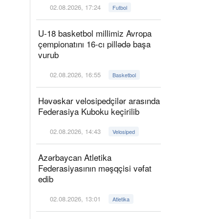
02.08.2026, 17:24
Futbol
U-18 basketbol millimiz Avropa
çempionatını 16-cı pillədə başa
vurub
02.08.2026, 16:55
Basketbol
Həvəskar velosipedçilər arasında
Federasiya Kuboku keçirilib
02.08.2026, 14:43
Velosiped
Azərbaycan Atletika
Federasiyasının məşqçisi vəfat
edib
02.08.2026, 13:01
Atletika