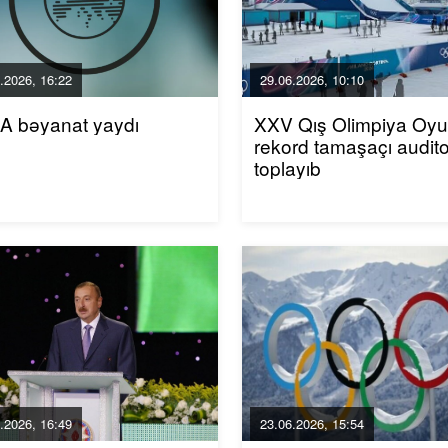
.2026, 16:22
29.06.2026, 10:10
A bəyanat yaydı
XXV Qış Olimpiya Oyun
rekord tamaşaçı audito
toplayıb
.2026, 16:49
23.06.2026, 15:54