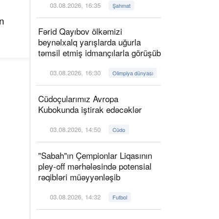
03.08.2026, 16:35
Şahmat
n
Fərid Qayıbov ölkəmizi
beynəlxalq yarışlarda uğurla
təmsil etmiş idmançılarla görüşüb
03.08.2026, 16:30
Olimpiya dünyası
Cüdoçularımız Avropa
Kubokunda iştirak edəcəklər
03.08.2026, 14:50
Cüdo
"Sabah"ın Çempionlar Liqasının
pley-off mərhələsində potensial
rəqibləri müəyyənləşib
03.08.2026, 14:32
Futbol