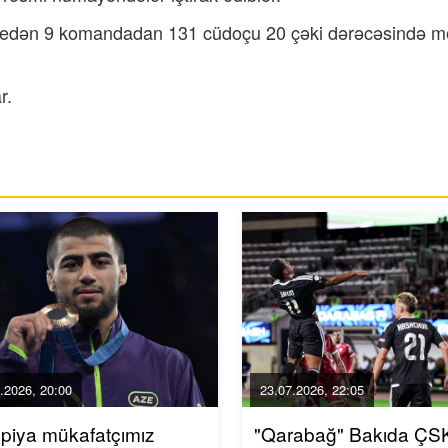
l edən 9 komandadan 131 cüdoçu 20 çəki dərəcəsində m
r.
.2026, 20:00
23.07.2026, 22:05
piya mükafatçımız
"Qarabağ" Bakıda ÇSK