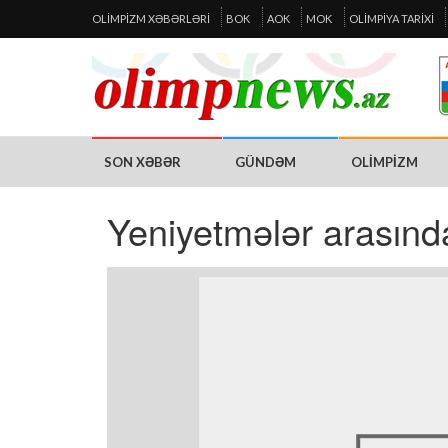
OLIMPIZM XƏBƏRLƏRI
BOK
AOK
MOK
OLIMPIYA TARIXI
SON XƏBƏR
GÜNDƏM
OLIMPIZM
Yeniyetmələr arasında r