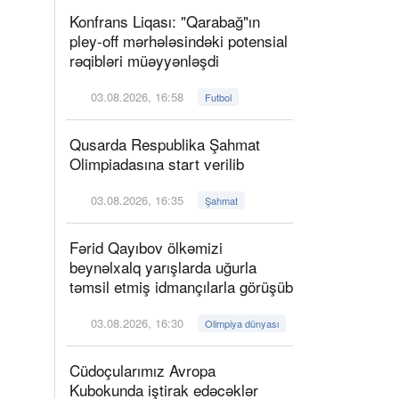
Konfrans Liqası: "Qarabağ"ın
pley-off mərhələsindəki potensial
rəqibləri müəyyənləşdi
03.08.2026, 16:58
Futbol
Qusarda Respublika Şahmat
Olimpiadasına start verilib
03.08.2026, 16:35
Şahmat
Fərid Qayıbov ölkəmizi
beynəlxalq yarışlarda uğurla
təmsil etmiş idmançılarla görüşüb
03.08.2026, 16:30
Olimpiya dünyası
Cüdoçularımız Avropa
Kubokunda iştirak edəcəklər