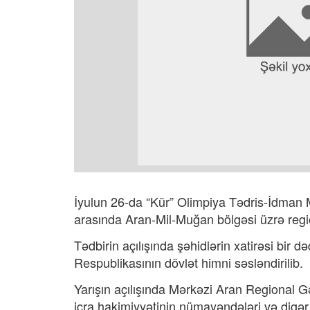
İyulun 26-da “Kür” Olimpiya Tədris-İdman 
arasında Aran-Mil-Muğan bölgəsi üzrə region 
Tədbirin açılışında şəhidlərin xatirəsi bir 
Respublikasının dövlət himni səsləndirilib.
Yarışın açılışında Mərkəzi Aran Regional G
icra hakimiyyətinin nümayəndələri və digər