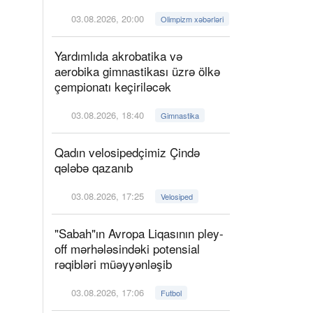
03.08.2026, 20:00
Olimpizm xəbərləri
Yardımlıda akrobatika və
aerobika gimnastikası üzrə ölkə
çempionatı keçiriləcək
03.08.2026, 18:40
Gimnastika
Qadın velosipedçimiz Çində
qələbə qazanıb
03.08.2026, 17:25
Velosiped
"Sabah"ın Avropa Liqasının pley-
off mərhələsindəki potensial
rəqibləri müəyyənləşib
03.08.2026, 17:06
Futbol