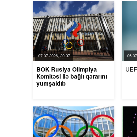
07.07.2026, 20:37
06.07
UEF
BOK Rusiya Olimpiya
Komitəsi ilə bağlı qərarını
yumşaldıb