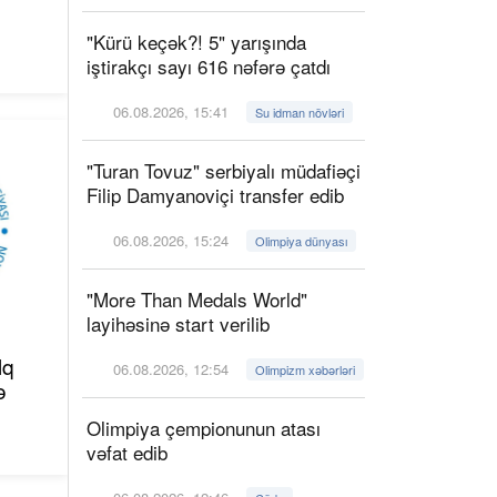
"Kürü keçək?! 5" yarışında
iştirakçı sayı 616 nəfərə çatdı
06.08.2026, 15:41
Su idman növləri
"Turan Tovuz" serbiyalı müdafiəçi
Filip Damyanoviçi transfer edib
06.08.2026, 15:24
Olimpiya dünyası
"More Than Medals World"
layihəsinə start verilib
lq
06.08.2026, 12:54
Olimpizm xəbərləri
ə
Olimpiya çempionunun atası
vəfat edib