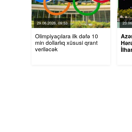
29.06.2026, 09:53
23.06
Olimpiyaçılara ilk dəfə 10
Azə
min dollarlıq xüsusi qrant
Hərə
veriləcək
İlha