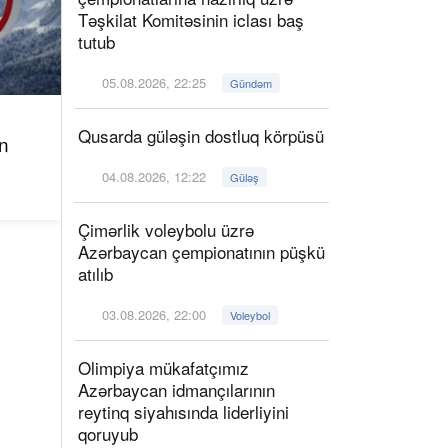
Təşkilat Komitəsinin iclası baş
tutub
05.08.2026, 22:25
Gündəm
Qusarda güləşin dostluq körpüsü
n
04.08.2026, 12:22
Güləş
Çimərlik voleybolu üzrə
Azərbaycan çempionatının püşkü
atılıb
03.08.2026, 22:00
Voleybol
Olimpiya mükafatçımız
Azərbaycan idmançılarının
reytinq siyahısında liderliyini
qoruyub