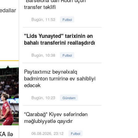
transfer təklifi
edallar
Bugün, 11:53
Futbol
"Lids Yunayted" tarixinin ən
bahalı transferini reallaşdırdı
Bugün, 10:38
Futbol
Paytaxtımız beynəlxalq
badminton turnirinə ev sahibliyi
edəcək
Bugün, 10:23
Gündəm
"Qarabağ" Kiyev səfərindən
məğlubiyyətlə qayıdır
A ilə
06.08.2026, 23:12
Futbol