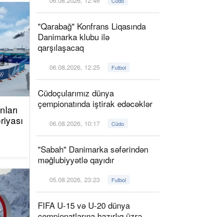
06.08.2026, 12:46
Cüdo
"Qarabağ" Konfrans Liqasında
Danimarka klubu ilə
qarşılaşacaq
06.08.2026, 12:25
Futbol
Cüdoçularımız dünya
çempionatında iştirak edəcəklər
ları
riyası
06.08.2026, 10:17
Cüdo
"Sabah" Danimarka səfərindən
məğlubiyyətlə qayıdır
05.08.2026, 23:23
Futbol
FIFA U-15 və U-20 dünya
çempionatlarına hazırlıq üzrə