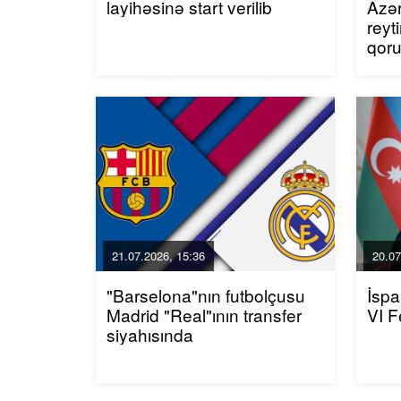
layihəsinə start verilib
Azər
reyt
qor
21.07.2026, 15:36
20.07
"Barselona"nın futbolçusu
İspa
Madrid "Real"ının transfer
VI F
siyahısında