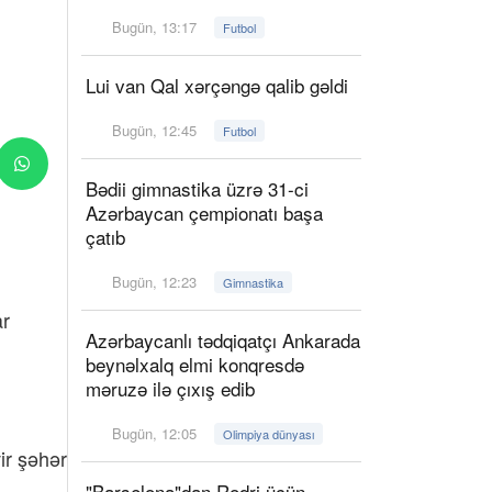
Bugün, 13:17
Futbol
Lui van Qal xərçəngə qalib gəldi
Bugün, 12:45
Futbol
Bədii gimnastika üzrə 31-ci
Azərbaycan çempionatı başa
çatıb
Bugün, 12:23
Gimnastika
ar
Azərbaycanlı tədqiqatçı Ankarada
beynəlxalq elmi konqresdə
məruzə ilə çıxış edib
Bugün, 12:05
Olimpiya dünyası
ir şəhər
"Barselona"dan Rodri üçün