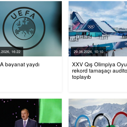
.2026, 16:22
29.06.2026, 10:10
A bəyanat yaydı
XXV Qış Olimpiya Oyun
rekord tamaşaçı audito
toplayıb