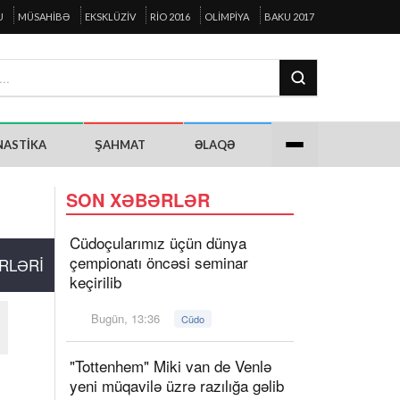
U
MÜSAHIBƏ
EKSKLÜZIV
RIO 2016
OLIMPIYA
BAKU 2017
NASTIKA
ŞAHMAT
ƏLAQƏ
SON XƏBƏRLƏR
Cüdoçularımız üçün dünya
çempionatı öncəsi seminar
RLƏRI
keçirilib
Bugün, 13:36
Cüdo
"Tottenhem" Miki van de Venlə
yeni müqavilə üzrə razılığa gəlib