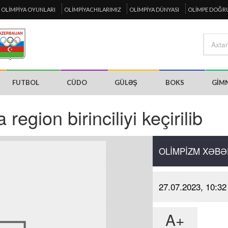
OLIMPIYA OYUNLARI
OLIMPIYACHILARIMIZ
OLIMPIYA DÜNYASI
OLIMPE DOĞR
FUTBOL
CÜDO
GÜLƏŞ
BOKS
GIM
egion birinciliyi keçirilib
OLIMPIZM XƏBƏ
27.07.2023, 10:32
A+