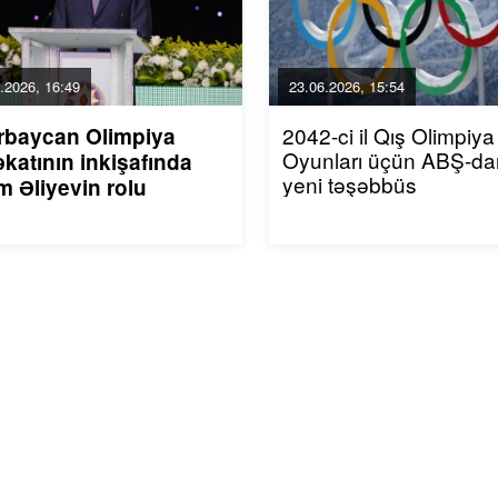
.2026, 16:49
23.06.2026, 15:54
2042-ci il Qış Olimpiya
rbaycan Olimpiya
Oyunları üçün ABŞ-da
katının inkişafında
yeni təşəbbüs
m Əliyevin rolu