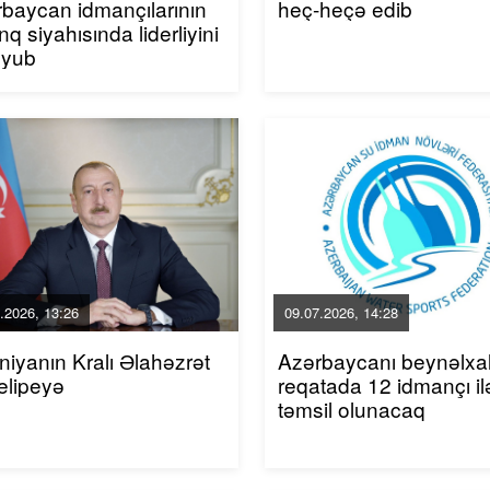
baycan idmançılarının
heç-heçə edib
inq siyahısında liderliyini
uyub
.2026, 13:26
09.07.2026, 14:28
niyanın Kralı Əlahəzrət
Azərbaycanı beynəlxa
elipeyə
reqatada 12 idmançı il
təmsil olunacaq