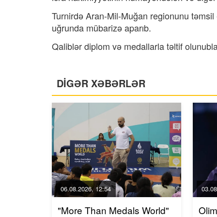
Turnirdə Aran-Mil-Muğan regionunu təmsi
uğrunda mübarizə aparıb.
Qaliblər diplom və medallarla təltif olunubla
DİGƏR XƏBƏRLƏR
06.08.2026, 12:54
03.08
"More Than Medals World"
Olim