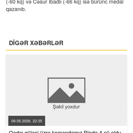
(-60 kq) və Cəsur İbadlı (-66 kq) isə bürünc medal
qazanıb.
DİGƏR XƏBƏRLƏR
09.05.2026, 22:35
Qadın güləşi üzrə komandamız Rioda 4-cü oldu