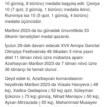
10 gümüş, 8 bürünc) medalla başçılıq edir. Çexiya
10 (7 qızıl, 2 gümüş, 1 bürünc) medalla ikinci,
Rumıniya isə 10 (5 qızıl, 1 gümüş, 4 bürünc)
medalla üçüncüdür.
Maribor-2023-də bu günədək ümumilikdə 33
ölkənin təmsilçiləri medal qazanıb.
İyulun 29-dək davam edəcək XVII Avropa Gənclər
Olimpiya Festivalında 48 ölkədən 3 minə yaxın
atlet 11 idman növü üzrə mübarizə aparır.
Azərbaycan Maribor-2023-də 7 idman növü üzrə
36 idmançı ilə təmsil olunur.
Qeyd edək ki, Azərbaycan komandasının
heyətində Maribor-2023-də Vüsalə Hacıyeva (-48
kq), Xədicə Qədəşova (-52 kq) qızıl, Süleyman
Şükürov (-73 kq) gümüş, Nihad Məmişov (-50 kq),
Ayxan Mirzəzadə (-55 kq), Məhəmməd Musayev