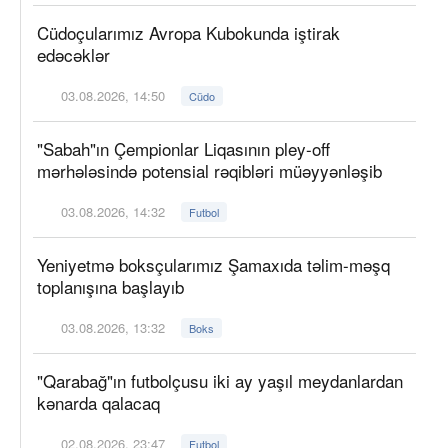
Cüdoçularımız Avropa Kubokunda iştirak
edəcəklər
03.08.2026, 14:50
Cüdo
"Sabah"ın Çempionlar Liqasının pley-off
mərhələsində potensial rəqibləri müəyyənləşib
03.08.2026, 14:32
Futbol
Yeniyetmə boksçularımız Şamaxıda təlim-məşq
toplanışına başlayıb
03.08.2026, 13:32
Boks
"Qarabağ"ın futbolçusu iki ay yaşıl meydanlardan
kənarda qalacaq
02.08.2026, 23:47
Futbol