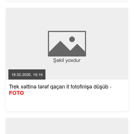
18.02.2026, 16:19
Trek xəttinə tərəf qaçan it fotofinişə düşüb -
FOTO