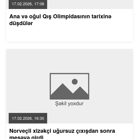
17.02.2026, 17:08
Ana və oğul Qış Olimpidasının tarixinə
düşdülər
17.02.2026, 16:30
Norveçli xizəkçi uğursuz çıxışdan sonra
meşəyə girdi