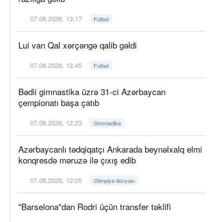
07.08.2026, 13:17
Futbol
Lui van Qal xərçəngə qalib gəldi
07.08.2026, 12:45
Futbol
Bədii gimnastika üzrə 31-ci Azərbaycan
çempionatı başa çatıb
07.08.2026, 12:23
Gimnastika
Azərbaycanlı tədqiqatçı Ankarada beynəlxalq elmi
konqresdə məruzə ilə çıxış edib
07.08.2026, 12:05
Olimpiya dünyası
"Barselona"dan Rodri üçün transfer təklifi