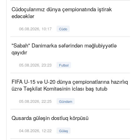
Cüdoçularımız dünya çempionatında iştirak
edəcəklər
06.08.2026, 10:17
Cüdo
"Sabah" Danimarka səfərindən məğlubiyyətlə
qayıdır
05.08.2026, 23:23
Futbol
FIFA U-15 və U-20 dünya çempionatlarına hazırlıq
üzrə Təşkilat Komitəsinin iclası baş tutub
05.08.2026, 22:25
Gündəm
Qusarda güləşin dostluq körpüsü
04.08.2026, 12:22
Güləş