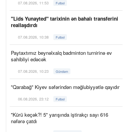
07.08.2026, 11:53
Futbol
"Lids Yunayted" tarixinin ən bahalı transferini
reallaşdırdı
07.08.2026, 10:38
Futbol
Paytaxtımız beynəlxalq badminton turnirinə ev
sahibliyi edəcək
07.08.2026, 10:23
Gündəm
"Qarabağ" Kiyev səfərindən məğlubiyyətlə qayıdır
06.08.2026, 23:12
Futbol
"Kürü keçək?! 5" yarışında iştirakçı sayı 616
nəfərə çatdı