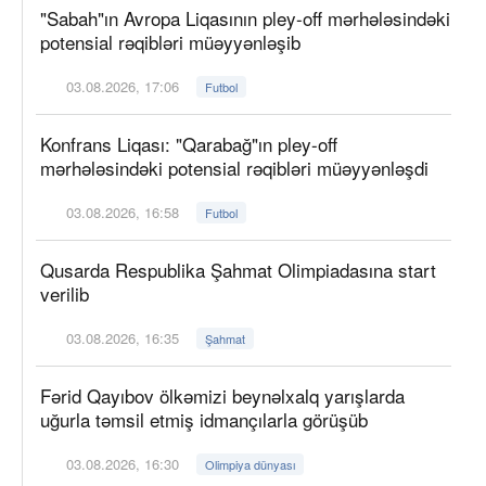
"Sabah"ın Avropa Liqasının pley-off mərhələsindəki
potensial rəqibləri müəyyənləşib
03.08.2026, 17:06
Futbol
Konfrans Liqası: "Qarabağ"ın pley-off
mərhələsindəki potensial rəqibləri müəyyənləşdi
03.08.2026, 16:58
Futbol
Qusarda Respublika Şahmat Olimpiadasına start
verilib
03.08.2026, 16:35
Şahmat
Fərid Qayıbov ölkəmizi beynəlxalq yarışlarda
uğurla təmsil etmiş idmançılarla görüşüb
03.08.2026, 16:30
Olimpiya dünyası