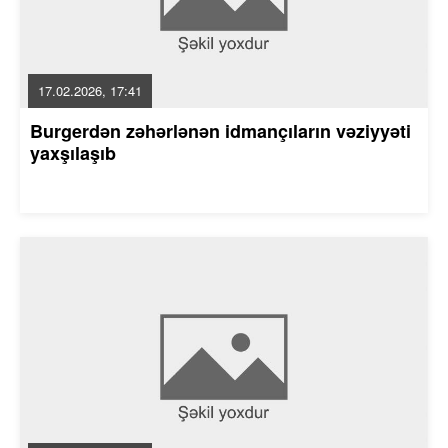
17.02.2026, 17:41
Burgerdən zəhərlənən idmançıların vəziyyəti
yaxşılaşıb