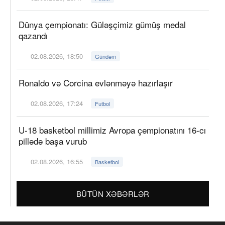
Dünya çempionatı: Güləşçimiz gümüş medal
qazandı
02.08.2026, 18:50
Gündəm
Ronaldo və Corcina evlənməyə hazırlaşır
02.08.2026, 17:24
Futbol
U-18 basketbol millimiz Avropa çempionatını 16-cı
pillədə başa vurub
02.08.2026, 16:55
Basketbol
BÜTÜN XƏBƏRLƏR