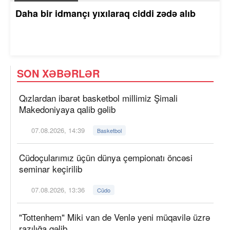
Daha bir idmançı yıxılaraq ciddi zədə alıb
SON XƏBƏRLƏR
Qızlardan ibarət basketbol millimiz Şimali
Makedoniyaya qalib gəlib
07.08.2026, 14:39
Basketbol
Cüdoçularımız üçün dünya çempionatı öncəsi
seminar keçirilib
07.08.2026, 13:36
Cüdo
"Tottenhem" Miki van de Venlə yeni müqavilə üzrə
razılığa gəlib