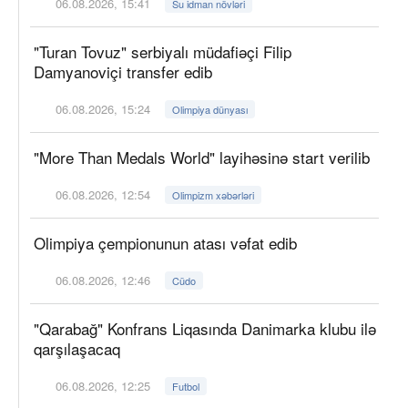
06.08.2026, 15:41
Su idman növləri
"Turan Tovuz" serbiyalı müdafiəçi Filip
Damyanoviçi transfer edib
06.08.2026, 15:24
Olimpiya dünyası
"More Than Medals World" layihəsinə start verilib
06.08.2026, 12:54
Olimpizm xəbərləri
Olimpiya çempionunun atası vəfat edib
06.08.2026, 12:46
Cüdo
"Qarabağ" Konfrans Liqasında Danimarka klubu ilə
qarşılaşacaq
06.08.2026, 12:25
Futbol