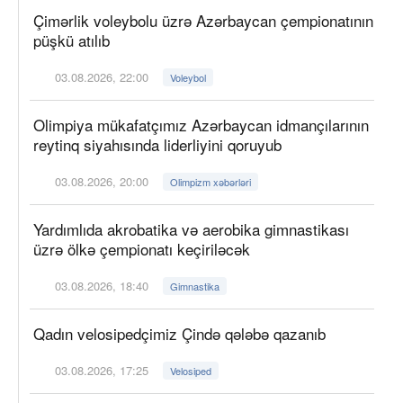
Çimərlik voleybolu üzrə Azərbaycan çempionatının
püşkü atılıb
03.08.2026, 22:00
Voleybol
Olimpiya mükafatçımız Azərbaycan idmançılarının
reytinq siyahısında liderliyini qoruyub
03.08.2026, 20:00
Olimpizm xəbərləri
Yardımlıda akrobatika və aerobika gimnastikası
üzrə ölkə çempionatı keçiriləcək
03.08.2026, 18:40
Gimnastika
Qadın velosipedçimiz Çində qələbə qazanıb
03.08.2026, 17:25
Velosiped