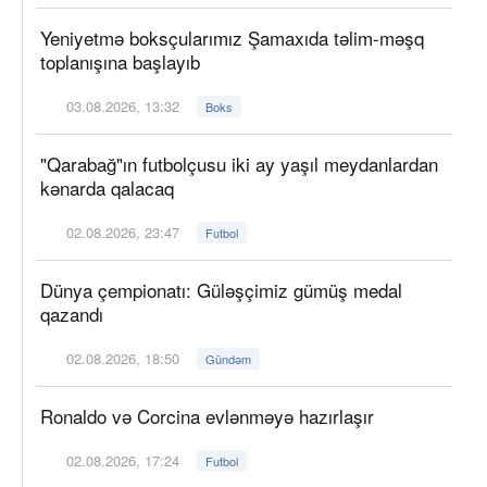
Yeniyetmə boksçularımız Şamaxıda təlim-məşq
toplanışına başlayıb
03.08.2026, 13:32
Boks
"Qarabağ"ın futbolçusu iki ay yaşıl meydanlardan
kənarda qalacaq
02.08.2026, 23:47
Futbol
Dünya çempionatı: Güləşçimiz gümüş medal
qazandı
02.08.2026, 18:50
Gündəm
Ronaldo və Corcina evlənməyə hazırlaşır
02.08.2026, 17:24
Futbol