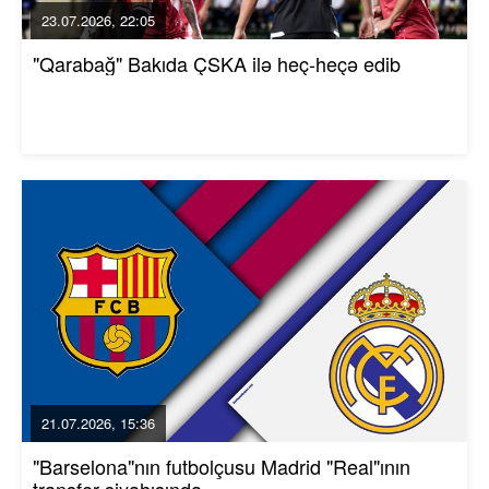
23.07.2026, 22:05
"Qarabağ" Bakıda ÇSKA ilə heç-heçə edib
21.07.2026, 15:36
"Barselona"nın futbolçusu Madrid "Real"ının
transfer siyahısında