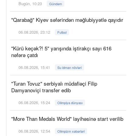
Bugün, 10:23
Gündəm
"Qarabağ" Kiyev səfərindən məğlubiyyətlə qayıdır
06.08.2026, 23:12
Futbol
"Kürü keçək?! 5" yarışında iştirakçı sayı 616
nəfərə çatdı
06.08.2026, 15:41
Su idman növləri
"Turan Tovuz" serbiyalı müdafiəçi Filip
Damyanoviçi transfer edib
06.08.2026, 15:24
Olimpiya dünyası
"More Than Medals World" layihəsinə start verilib
06.08.2026, 12:54
Olimpizm xəbərləri