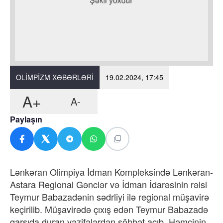
OLIMPIZM XƏBƏRLƏRI
19.02.2024, 17:45
A+
A-
Paylaşın
Lənkəran Olimpiya İdman Kompleksində Lənkəran-
Astara Regional Gənclər və İdman İdarəsinin rəisi
Teymur Babazadənin sədrliyi ilə regional müşavirə
keçirilib. Müşavirədə çıxış edən Teymur Babazadə
qarşıda duran vəzifələrdən söhbət açıb. Həmçinin