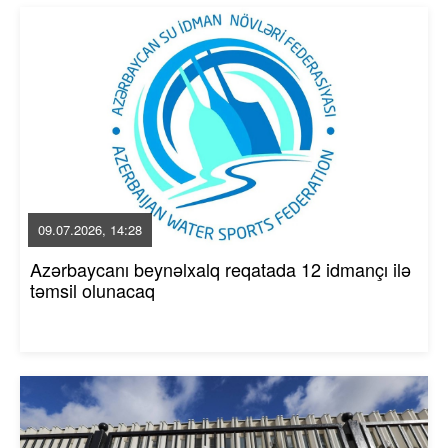
09.07.2026, 14:28
Azərbaycanı beynəlxalq reqatada 12 idmançı ilə
təmsil olunacaq