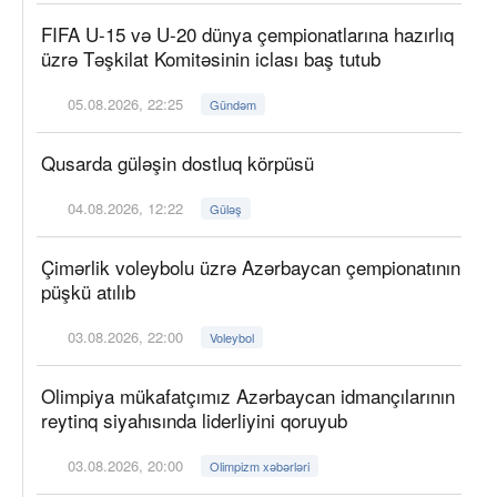
FIFA U-15 və U-20 dünya çempionatlarına hazırlıq
üzrə Təşkilat Komitəsinin iclası baş tutub
05.08.2026, 22:25
Gündəm
Qusarda güləşin dostluq körpüsü
04.08.2026, 12:22
Güləş
Çimərlik voleybolu üzrə Azərbaycan çempionatının
püşkü atılıb
03.08.2026, 22:00
Voleybol
Olimpiya mükafatçımız Azərbaycan idmançılarının
reytinq siyahısında liderliyini qoruyub
03.08.2026, 20:00
Olimpizm xəbərləri