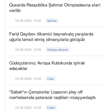
Qusarda Respublika Şahmat Olimpiadasına start
verilib
03.08.2026, 16:35
Şahmat
Fərid Qayıbov ölkəmizi beynəlxalq yarışlarda
uğurla təmsil etmiş idmançılarla görüşüb
03.08.2026, 16:30
Olimpiya dünyası
Cüdoçularımız Avropa Kubokunda iştirak
edəcəklər
03.08.2026, 14:50
Cüdo
"Sabah"ın Çempionlar Liqasının pley-off
mərhələsində potensial rəqibləri müəyyənləşib
03.08.2026, 14:32
Futbol