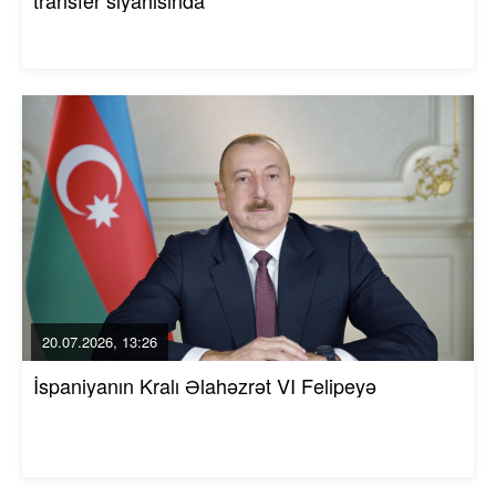
20.07.2026, 13:26
İspaniyanın Kralı Əlahəzrət VI Felipeyə