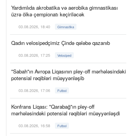
Yardımlıda akrobatika və aerobika gimnastikası
üzrə ölkə çempionatı keçiriləcək
03.08.2026, 18:40
Gimnastika
Qadın velosipedçimiz Çində qələbə qazanıb
03.08.2026, 17:25
Velosiped
"Sabah"ın Avropa Liqasının pley-off mərhələsindəki
potensial rəqibləri müəyyənləşib
03.08.2026, 17:06
Futbol
Konfrans Liqası: "Qarabağ"ın pley-off
mərhələsindəki potensial rəqibləri müəyyənləşdi
03.08.2026, 16:58
Futbol