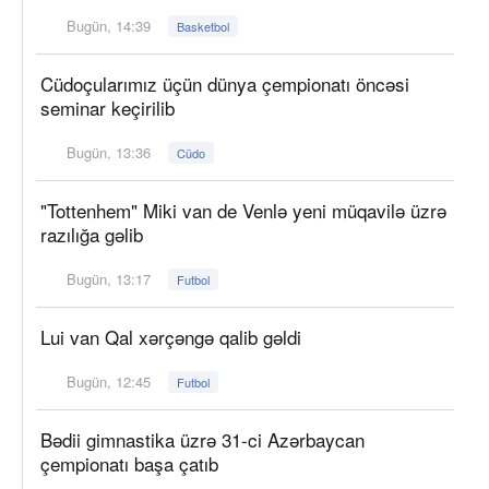
Bugün, 14:39
Basketbol
Cüdoçularımız üçün dünya çempionatı öncəsi
seminar keçirilib
Bugün, 13:36
Cüdo
"Tottenhem" Miki van de Venlə yeni müqavilə üzrə
razılığa gəlib
Bugün, 13:17
Futbol
Lui van Qal xərçəngə qalib gəldi
Bugün, 12:45
Futbol
Bədii gimnastika üzrə 31-ci Azərbaycan
çempionatı başa çatıb