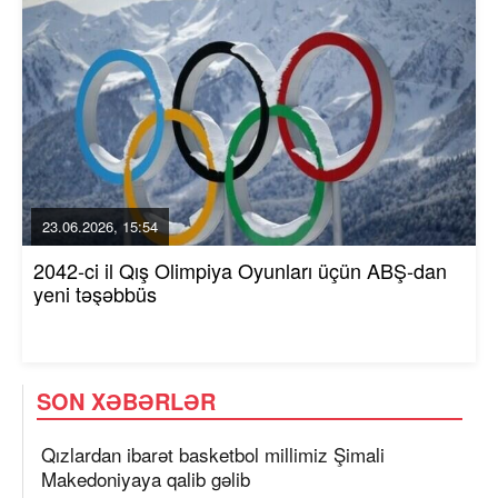
23.06.2026, 15:54
2042-ci il Qış Olimpiya Oyunları üçün ABŞ-dan
yeni təşəbbüs
SON XƏBƏRLƏR
Qızlardan ibarət basketbol millimiz Şimali
Makedoniyaya qalib gəlib