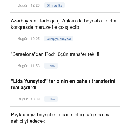
Bugün, 12:23
Gimnastika
Azərbaycanlı tədqiqatçı Ankarada beynəlxalq elmi
konqresdə məruzə ilə çıxış edib
Bugün, 12:05
Olimpiya dünyası
"Barselona"dan Rodri üçün transfer təklifi
Bugün, 11:53
Futbol
"Lids Yunayted" tarixinin ən bahalı transferini
reallaşdırdı
Bugün, 10:38
Futbol
Paytaxtımız beynəlxalq badminton turnirinə ev
sahibliyi edəcək