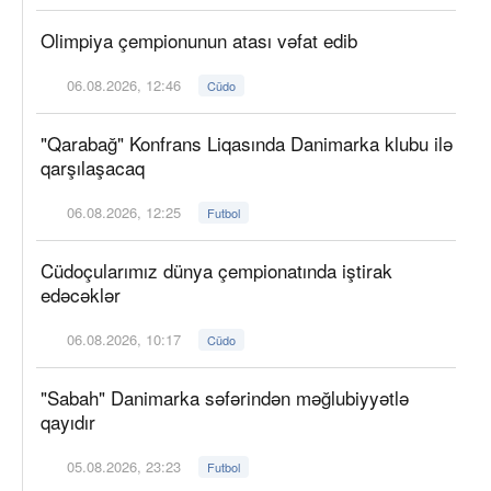
Olimpiya çempionunun atası vəfat edib
06.08.2026, 12:46
Cüdo
"Qarabağ" Konfrans Liqasında Danimarka klubu ilə
qarşılaşacaq
06.08.2026, 12:25
Futbol
Cüdoçularımız dünya çempionatında iştirak
edəcəklər
06.08.2026, 10:17
Cüdo
"Sabah" Danimarka səfərindən məğlubiyyətlə
qayıdır
05.08.2026, 23:23
Futbol