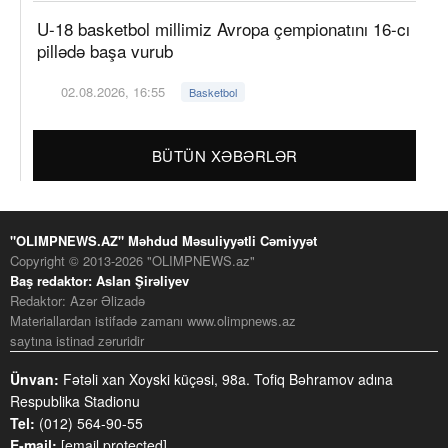
U-18 basketbol millimiz Avropa çempionatını 16-cı
pillədə başa vurub
02.08.2026, 16:55
Basketbol
BÜTÜN XƏBƏRLƏR
"OLIMPNEWS.AZ" Məhdud Məsuliyyətli Cəmiyyət
Copyright © 2013-2026 "OLIMPNEWS.az"
Baş redaktor: Aslan Şirəliyev
Redaktor: Azər Əlizadə
Materiallardan istifadə zamanı www.olimpnews.az
saytına istinad zəruridir
Ünvan:
Fətəli xan Xoyski küçəsi, 98a. Tofiq Bəhramov adına
Respublika Stadionu
Tel:
(012) 564-90-55
E-mail:
[email protected]