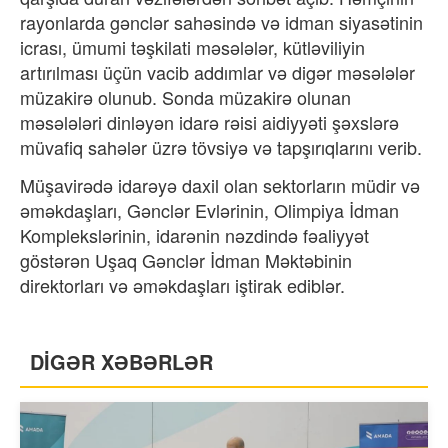
rayonlarda gənclər sahəsində və idman siyasətinin
icrası, ümumi təşkilati məsələlər, kütləviliyin
artırılması üçün vacib addımlar və digər məsələlər
müzakirə olunub. Sonda müzakirə olunan
məsələləri dinləyən idarə rəisi aidiyyəti şəxslərə
müvafiq sahələr üzrə tövsiyə və tapşırıqlarını verib.
Müşavirədə idarəyə daxil olan sektorların müdir və
əməkdaşları, Gənclər Evlərinin, Olimpiya İdman
Komplekslərinin, idarənin nəzdində fəaliyyət
göstərən Uşaq Gənclər İdman Məktəbinin
direktorları və əməkdaşları iştirak ediblər.
DİGƏR XƏBƏRLƏR