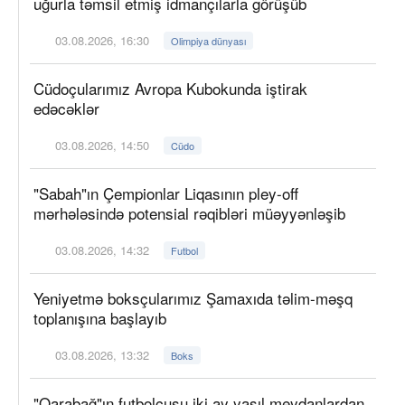
uğurla təmsil etmiş idmançılarla görüşüb
03.08.2026, 16:30
Olimpiya dünyası
Cüdoçularımız Avropa Kubokunda iştirak
edəcəklər
03.08.2026, 14:50
Cüdo
"Sabah"ın Çempionlar Liqasının pley-off
mərhələsində potensial rəqibləri müəyyənləşib
03.08.2026, 14:32
Futbol
Yeniyetmə boksçularımız Şamaxıda təlim-məşq
toplanışına başlayıb
03.08.2026, 13:32
Boks
"Qarabağ"ın futbolçusu iki ay yaşıl meydanlardan