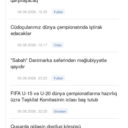
06.08.2026, 12:25
Futbol
Cüdoçularımız dünya çempionatında iştirak
edəcəklər
06.08.2026, 10:17
Cüdo
"Sabah" Danimarka səfərindən məğlubiyyətlə
qayıdır
05.08.2026, 23:23
Futbol
FIFA U-15 və U-20 dünya çempionatlarına hazırlıq
üzrə Təşkilat Komitəsinin iclası baş tutub
05.08.2026, 22:25
Gündəm
Qusarda güləşin dostluq körpüsü