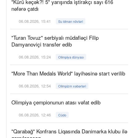
"Kürü keçək?! 5" yarışında iştirakçı sayı 616
nəfərə çatdı
06.08.2026, 15:41
Su idman növləri
"Turan Tovuz" serbiyalı müdafiəçi Filip
Damyanoviçi transfer edib
06.08.2026, 15:24
Olimpiya dünyası
"More Than Medals World" layihəsinə start verilib
06.08.2026, 12:54
Olimpizm xəbərləri
Olimpiya çempionunun atası vəfat edib
06.08.2026, 12:46
Cüdo
"Qarabağ" Konfrans Liqasında Danimarka klubu ilə
qarşılaşacaq