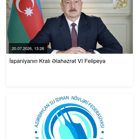
20.07.2026, 13:26
İspaniyanın Kralı Əlahəzrət VI Felipeyə