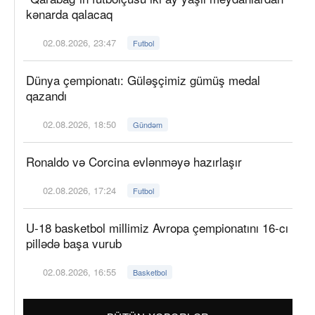
kənarda qalacaq
02.08.2026, 23:47
Futbol
Dünya çempionatı: Güləşçimiz gümüş medal
qazandı
02.08.2026, 18:50
Gündəm
Ronaldo və Corcina evlənməyə hazırlaşır
02.08.2026, 17:24
Futbol
U-18 basketbol millimiz Avropa çempionatını 16-cı
pillədə başa vurub
02.08.2026, 16:55
Basketbol