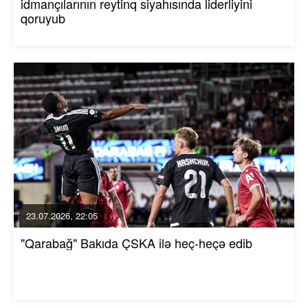
idmançılarının reytinq siyahısında liderliyini
qoruyub
23.07.2026, 22:05
"Qarabağ" Bakıda ÇSKA ilə heç-heçə edib