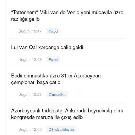
"Tottenhem" Miki van de Venlə yeni müqavilə üzrə
razılığa gəlib
Bugün, 13:17
Futbol
Lui van Qal xərçəngə qalib gəldi
Bugün, 12:45
Futbol
Bədii gimnastika üzrə 31-ci Azərbaycan
çempionatı başa çatıb
Bugün, 12:23
Gimnastika
Azərbaycanlı tədqiqatçı Ankarada beynəlxalq elmi
konqresdə məruzə ilə çıxış edib
Bugün, 12:05
Olimpiya dünyası