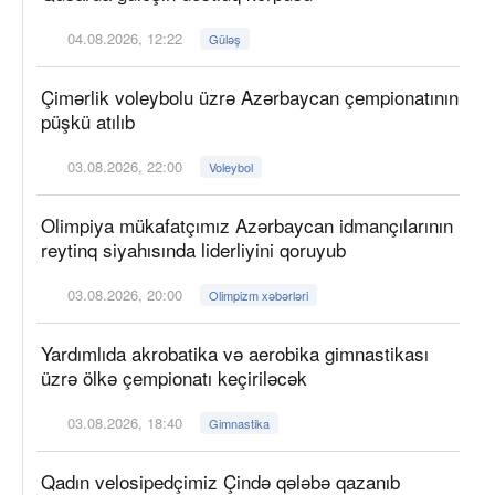
04.08.2026, 12:22
Güləş
Çimərlik voleybolu üzrə Azərbaycan çempionatının
püşkü atılıb
03.08.2026, 22:00
Voleybol
Olimpiya mükafatçımız Azərbaycan idmançılarının
reytinq siyahısında liderliyini qoruyub
03.08.2026, 20:00
Olimpizm xəbərləri
Yardımlıda akrobatika və aerobika gimnastikası
üzrə ölkə çempionatı keçiriləcək
03.08.2026, 18:40
Gimnastika
Qadın velosipedçimiz Çində qələbə qazanıb