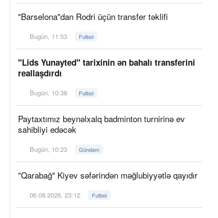
"Barselona"dan Rodri üçün transfer təklifi
Bugün, 11:53
Futbol
"Lids Yunayted" tarixinin ən bahalı transferini
reallaşdırdı
Bugün, 10:38
Futbol
Paytaxtımız beynəlxalq badminton turnirinə ev
sahibliyi edəcək
Bugün, 10:23
Gündəm
"Qarabağ" Kiyev səfərindən məğlubiyyətlə qayıdır
06.08.2026, 23:12
Futbol