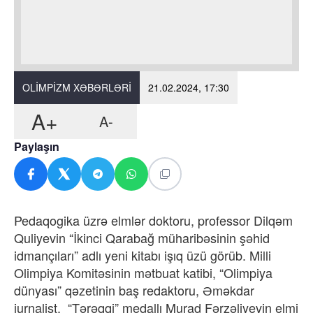
OLIMPIZM XƏBƏRLƏRI
21.02.2024, 17:30
A+
A-
Paylaşın
Pedaqogika üzrə elmlər doktoru, professor Dilqəm
Quliyevin “İkinci Qarabağ müharibəsinin şəhid
idmançıları” adlı yeni kitabı işıq üzü görüb. Milli
Olimpiya Komitəsinin mətbuat katibi, “Olimpiya
dünyası” qəzetinin baş redaktoru, Əməkdar
jurnalist, “Tərəqqi” medallı Murad Fərzəliyevin elmi