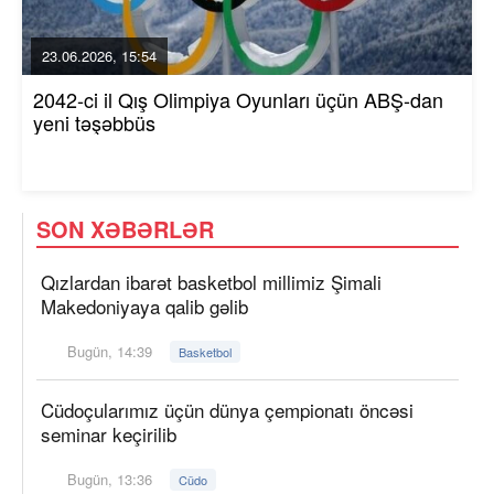
23.06.2026, 15:54
2042-ci il Qış Olimpiya Oyunları üçün ABŞ-dan
yeni təşəbbüs
SON XƏBƏRLƏR
Qızlardan ibarət basketbol millimiz Şimali
Makedoniyaya qalib gəlib
Bugün, 14:39
Basketbol
Cüdoçularımız üçün dünya çempionatı öncəsi
seminar keçirilib
Bugün, 13:36
Cüdo