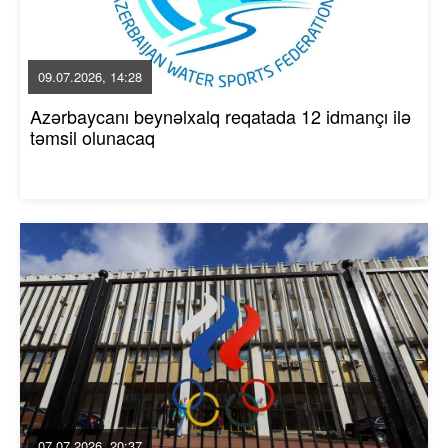
09.07.2026, 14:28
Azərbaycanı beynəlxalq reqatada 12 idmançı ilə
təmsil olunacaq
07.07.2026, 20:37