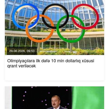
29.06.2026, 09:53
Olimpiyaçılara ilk dəfə 10 min dollarlıq xüsusi
qrant veriləcək