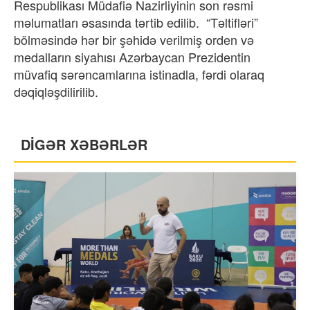
Respublikası Müdafiə Nazirliyinin son rəsmi
məlumatları əsasında tərtib edilib. “Təltifləri”
bölməsində hər bir şəhidə verilmiş orden və
medalların siyahısı Azərbaycan Prezidentin
müvafiq sərəncamlarına istinadla, fərdi olaraq
dəqiqləşdilirilib.
DİGƏR XƏBƏRLƏR