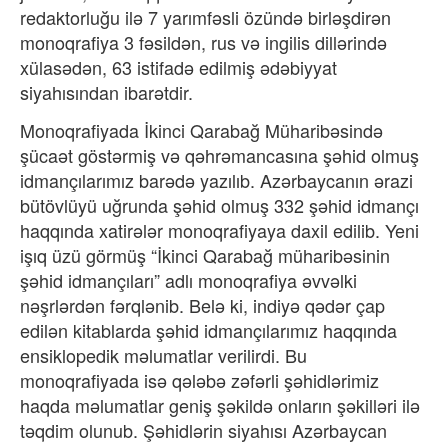
redaktorluğu ilə 7 yarımfəsli özündə birləşdirən
monoqrafiya 3 fəsildən, rus və ingilis dillərində
xülasədən, 63 istifadə edilmiş ədəbiyyat
siyahısından ibarətdir.
Monoqrafiyada İkinci Qarabağ Müharibəsində
şücaət göstərmiş və qəhrəmancasına şəhid olmuş
idmançılarımız barədə yazılıb. Azərbaycanın ərazi
bütövlüyü uğrunda şəhid olmuş 332 şəhid idmançı
haqqında xatirələr monoqrafiyaya daxil edilib. Yeni
işıq üzü görmüş “İkinci Qarabağ müharibəsinin
şəhid idmançıları” adlı monoqrafiya əvvəlki
nəşrlərdən fərqlənib. Belə ki, indiyə qədər çap
edilən kitablarda şəhid idmançılarımız haqqında
ensiklopedik məlumatlar verilirdi. Bu
monoqrafiyada isə qələbə zəfərli şəhidlərimiz
haqda məlumatlar geniş şəkildə onların şəkilləri ilə
təqdim olunub. Şəhidlərin siyahısı Azərbaycan