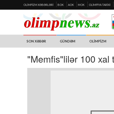
OLIMPIZM XƏBƏRLƏRI
BOK
AOK
MOK
OLIMPIYA TARIXI
SON XƏBƏR
GÜNDƏM
OLIMPIZM
"Memfis"lilər 100 xal 