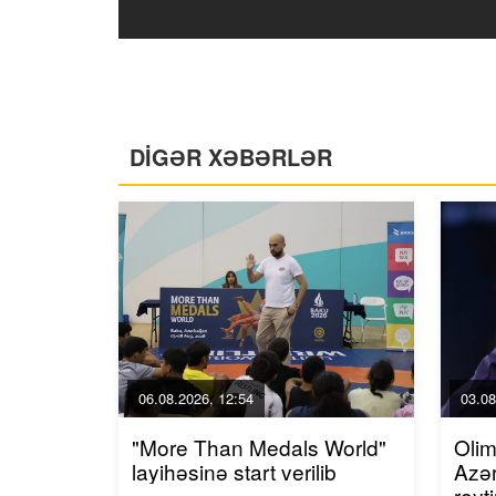
DİGƏR XƏBƏRLƏR
06.08.2026, 12:54
03.08
"More Than Medals World"
Olim
layihəsinə start verilib
Azər
reyt