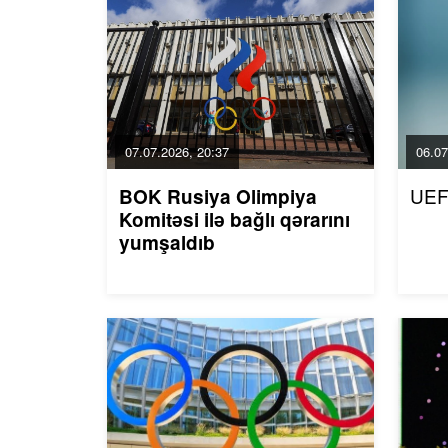
07.07.2026, 20:37
06.07
UEF
BOK Rusiya Olimpiya
Komitəsi ilə bağlı qərarını
yumşaldıb