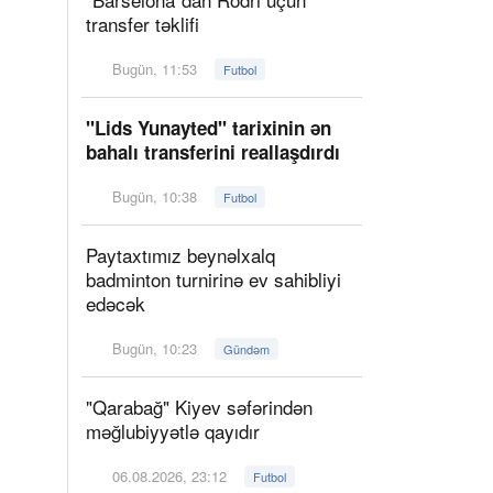
transfer təklifi
Bugün, 11:53
Futbol
"Lids Yunayted" tarixinin ən
bahalı transferini reallaşdırdı
Bugün, 10:38
Futbol
Paytaxtımız beynəlxalq
badminton turnirinə ev sahibliyi
edəcək
Bugün, 10:23
Gündəm
"Qarabağ" Kiyev səfərindən
məğlubiyyətlə qayıdır
06.08.2026, 23:12
Futbol