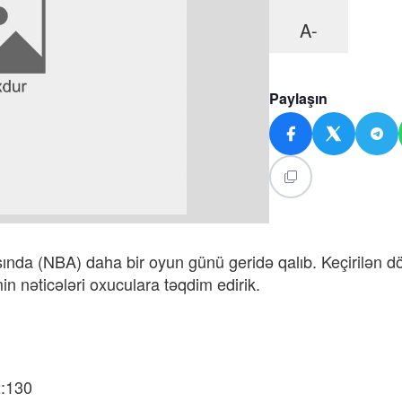
A-
Paylaşın
sında (NBA) daha bir oyun günü geridə qalıb. Keçirilən d
n nəticələri oxuculara təqdim edirik.
2:130