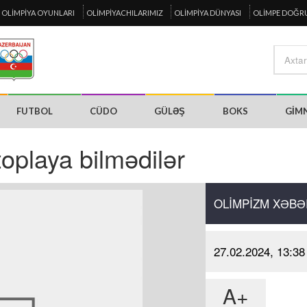
OLIMPIYA OYUNLARI
OLIMPIYACHILARIMIZ
OLIMPIYA DÜNYASI
OLIMPE DOĞR
FUTBOL
CÜDO
GÜLƏŞ
BOKS
GIM
toplaya bilmədilər
OLIMPIZM XƏBƏ
27.02.2024, 13:38
A+