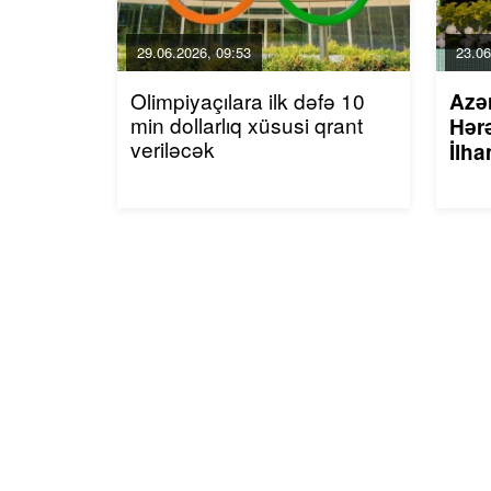
29.06.2026, 09:53
23.06
Olimpiyaçılara ilk dəfə 10
Azə
min dollarlıq xüsusi qrant
Hərə
veriləcək
İlha