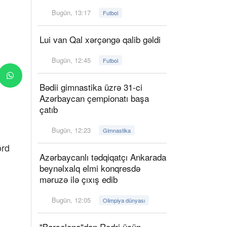
Bugün, 13:17
Futbol
Lui van Qal xərçəngə qalib gəldi
Bugün, 12:45
Futbol
Bədii gimnastika üzrə 31-ci
Azərbaycan çempionatı başa
çatıb
Bugün, 12:23
Gimnastika
örd
Azərbaycanlı tədqiqatçı Ankarada
beynəlxalq elmi konqresdə
məruzə ilə çıxış edib
Bugün, 12:05
Olimpiya dünyası
"Barselona"dan Rodri üçün