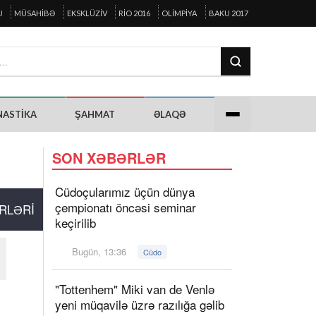
U
MÜSAHIBƏ
EKSKLÜZIV
RIO 2016
OLIMPIYA
BAKU 2017
NASTIKA
ŞAHMAT
ƏLAQƏ
SON XƏBƏRLƏR
Cüdoçularımız üçün dünya
çempionatı öncəsi seminar
RLƏRI
keçirilib
Bugün, 13:36
Cüdo
"Tottenhem" Miki van de Venlə
yeni müqavilə üzrə razılığa gəlib