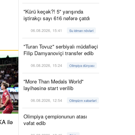
"Kürü keçək?! 5" yarışında
iştirakçı sayı 616 nəfərə çatdı
06.08.2026, 15:41
Su idman növləri
"Turan Tovuz" serbiyalı müdafiəçi
Filip Damyanoviçi transfer edib
06.08.2026, 15:24
Olimpiya dünyası
"More Than Medals World"
layihəsinə start verilib
06.08.2026, 12:54
Olimpizm xəbərləri
Olimpiya çempionunun atası
A ilə
vəfat edib