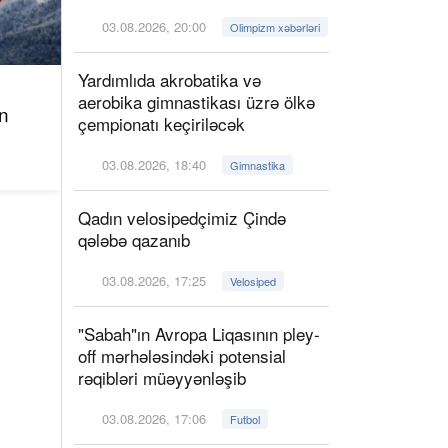
03.08.2026, 20:00
Olimpizm xəbərləri
Yardımlıda akrobatika və
aerobika gimnastikası üzrə ölkə
n
çempionatı keçiriləcək
03.08.2026, 18:40
Gimnastika
Qadın velosipedçimiz Çində
qələbə qazanıb
03.08.2026, 17:25
Velosiped
"Sabah"ın Avropa Liqasının pley-
off mərhələsindəki potensial
rəqibləri müəyyənləşib
03.08.2026, 17:06
Futbol