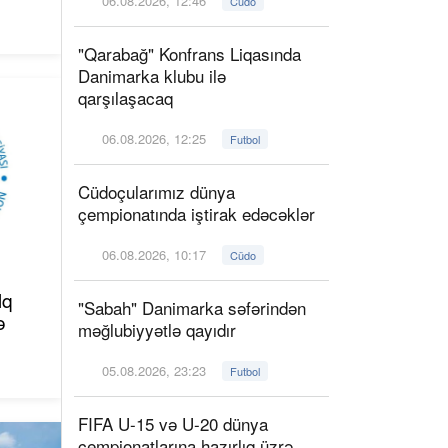
06.08.2026, 12:46
Cüdo
"Qarabağ" Konfrans Liqasında
Danimarka klubu ilə
qarşılaşacaq
06.08.2026, 12:25
Futbol
Cüdoçularımız dünya
çempionatında iştirak edəcəklər
06.08.2026, 10:17
Cüdo
lq
"Sabah" Danimarka səfərindən
ə
məğlubiyyətlə qayıdır
05.08.2026, 23:23
Futbol
FIFA U-15 və U-20 dünya
çempionatlarına hazırlıq üzrə