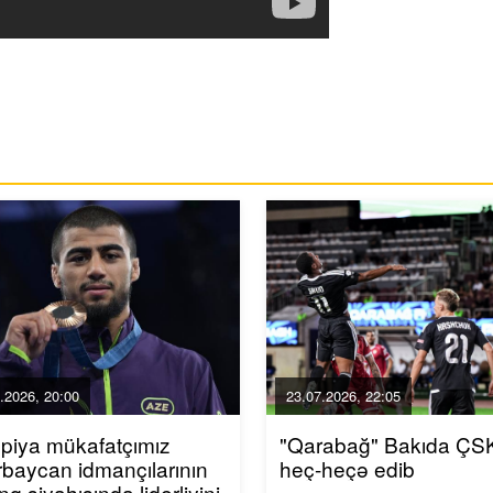
.2026, 20:00
23.07.2026, 22:05
piya mükafatçımız
"Qarabağ" Bakıda ÇSK
baycan idmançılarının
heç-heçə edib
inq siyahısında liderliyini