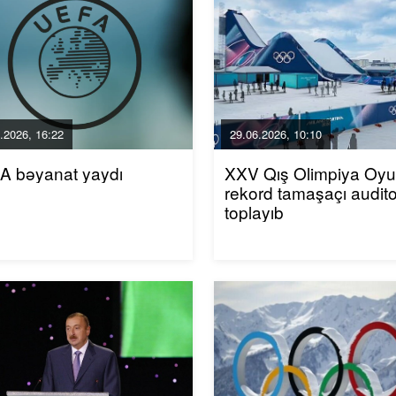
.2026, 16:22
29.06.2026, 10:10
A bəyanat yaydı
XXV Qış Olimpiya Oyun
rekord tamaşaçı audito
toplayıb