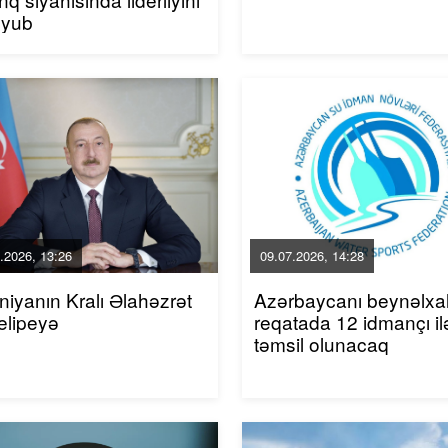
uyub
.2026, 13:26
09.07.2026, 14:28
niyanın Kralı Əlahəzrət
Azərbaycanı beynəlxa
elipeyə
reqatada 12 idmançı il
təmsil olunacaq