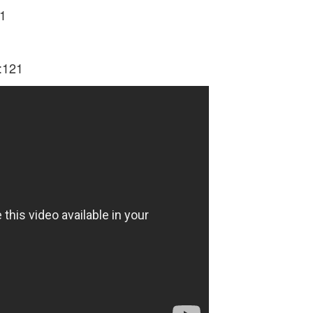
11
:121