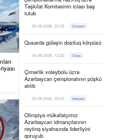
Təşkilat Komitəsinin iclası baş
tutub
05.08.2026, 22:25
Gündəm
Qusarda güləşin dostluq körpüsü
04.08.2026, 12:22
Güləş
ları
riyası
Çimərlik voleybolu üzrə
Azərbaycan çempionatının püşkü
atılıb
03.08.2026, 22:00
Voleybol
Olimpiya mükafatçımız
Azərbaycan idmançılarının
reytinq siyahısında liderliyini
qoruyub