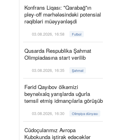
Konfrans Liqası: "Qarabağ"ın
pley-off mərhələsindəki potensial
rəqibləri müəyyənləşdi
03.08.2026, 16:58
Futbol
Qusarda Respublika Şahmat
Olimpiadasına start verilib
03.08.2026, 16:35
Şahmat
Fərid Qayıbov ölkəmizi
beynəlxalq yarışlarda uğurla
təmsil etmiş idmançılarla görüşüb
03.08.2026, 16:30
Olimpiya dünyası
Cüdoçularımız Avropa
Kubokunda iştirak edəcəklər