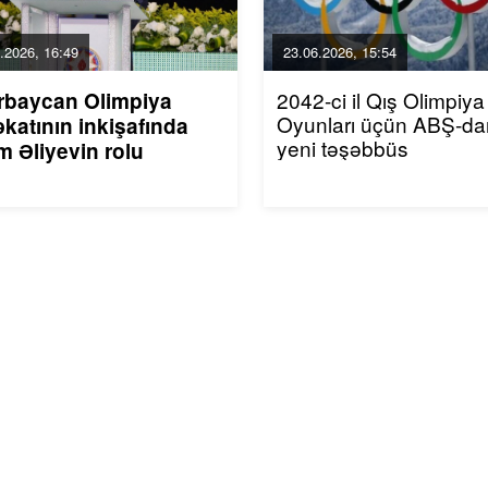
.2026, 16:49
23.06.2026, 15:54
2042-ci il Qış Olimpiya
rbaycan Olimpiya
Oyunları üçün ABŞ-da
katının inkişafında
yeni təşəbbüs
m Əliyevin rolu