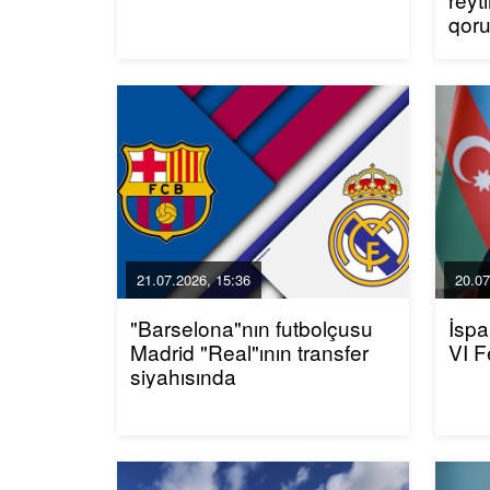
qor
21.07.2026, 15:36
20.07
"Barselona"nın futbolçusu
İspa
Madrid "Real"ının transfer
VI F
siyahısında