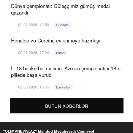
Dünya çempionatı: Güləşçimiz gümüş medal
qazandı
02.08.2026, 18:50
Gündəm
Ronaldo və Corcina evlənməyə hazırlaşır
02.08.2026, 17:24
Futbol
U-18 basketbol millimiz Avropa çempionatını 16-cı
pillədə başa vurub
02.08.2026, 16:55
Basketbol
BÜTÜN XƏBƏRLƏR
"OLIMPNEWS.AZ" Məhdud Məsuliyyətli Cəmiyyət