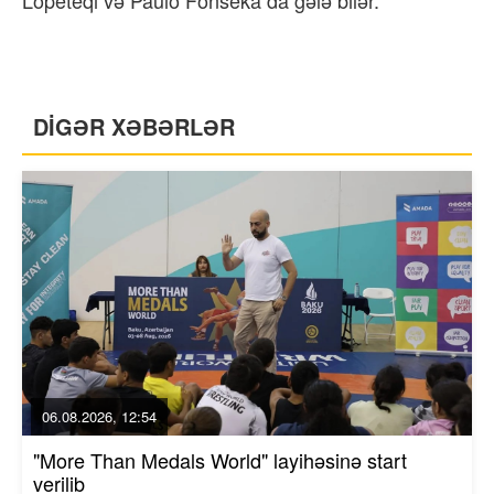
DİGƏR XƏBƏRLƏR
06.08.2026, 12:54
"More Than Medals World" layihəsinə start
verilib