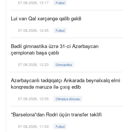
07.08.2026, 13:17
Futbol
Lui van Qal xərçəngə qalib gəldi
07.08.2026, 12:45
Futbol
Bədii gimnastika üzrə 31-ci Azərbaycan
çempionatı başa çatıb
07.08.2026, 12:23
Gimnastika
Azərbaycanlı tədqiqatçı Ankarada beynəlxalq elmi
konqresdə məruzə ilə çıxış edib
07.08.2026, 12:05
Olimpiya dünyası
"Barselona"dan Rodri üçün transfer təklifi
07.08.2026, 11:53
Futbol