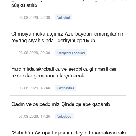
püşkü atılıb
03.08.2026, 22:00
Voleybol
Olimpiya mükafatçımız Azərbaycan idmançılarının
reytinq siyahısında liderliyini qoruyub
03.08.2026, 20:00
Olimpizm xəbərləri
Yardımlıda akrobatika və aerobika gimnastikası
üzrə ölkə çempionatı keçiriləcək
03.08.2026, 18:40
Gimnastika
Qadın velosipedçimiz Çində qələbə qazanıb
03.08.2026, 17:25
Velosiped
"Sabah"ın Avropa Liqasının pley-off mərhələsindəki