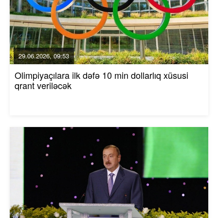
29.06.2026, 09:53
Olimpiyaçılara ilk dəfə 10 min dollarlıq xüsusi
qrant veriləcək