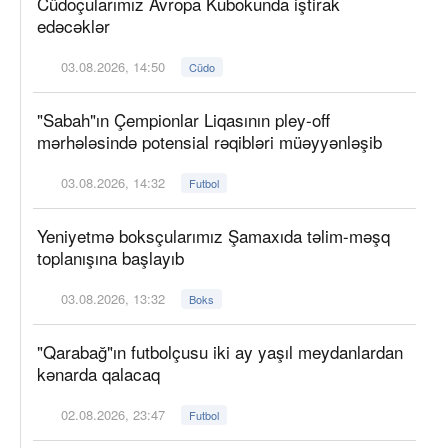
Cüdoçularımız Avropa Kubokunda iştirak
edəcəklər
03.08.2026, 14:50
Cüdo
"Sabah"ın Çempionlar Liqasının pley-off
mərhələsində potensial rəqibləri müəyyənləşib
03.08.2026, 14:32
Futbol
Yeniyetmə boksçularımız Şamaxıda təlim-məşq
toplanışına başlayıb
03.08.2026, 13:32
Boks
"Qarabağ"ın futbolçusu iki ay yaşıl meydanlardan
kənarda qalacaq
02.08.2026, 23:47
Futbol