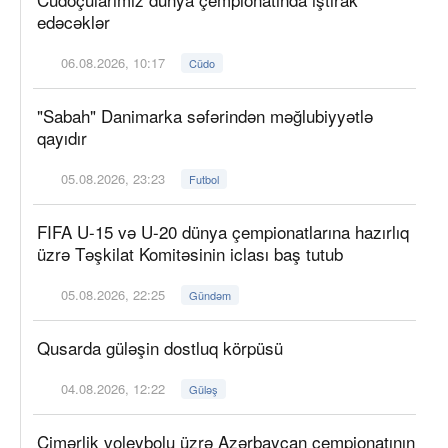
edəcəklər
06.08.2026, 10:17
Cüdo
"Sabah" Danimarka səfərindən məğlubiyyətlə
qayıdır
05.08.2026, 23:23
Futbol
FIFA U-15 və U-20 dünya çempionatlarına hazırlıq
üzrə Təşkilat Komitəsinin iclası baş tutub
05.08.2026, 22:25
Gündəm
Qusarda güləşin dostluq körpüsü
04.08.2026, 12:22
Güləş
Çimərlik voleybolu üzrə Azərbaycan çempionatının