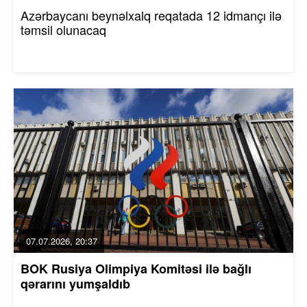
Azərbaycanı beynəlxalq reqatada 12 idmançı ilə
təmsil olunacaq
07.07.2026, 20:37
BOK Rusiya Olimpiya Komitəsi ilə bağlı
qərarını yumşaldıb