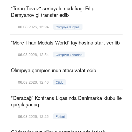
"Turan Tovuz" serbiyalı müdafiəçi Filip
Damyanoviçi transfer edib
06.08.2026, 15:24
Olimpiya dünyası
"More Than Medals World" layihəsinə start verilib
06.08.2026, 12:54
Olimpizm xəbərləri
Olimpiya çempionunun atası vəfat edib
06.08.2026, 12:46
Cüdo
"Qarabağ" Konfrans Liqasında Danimarka klubu ilə
qarşılaşacaq
06.08.2026, 12:25
Futbol
Cüdoçularımız dünya çempionatında iştirak