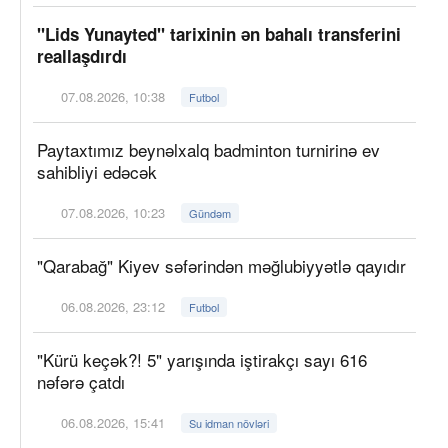
"Lids Yunayted" tarixinin ən bahalı transferini
reallaşdırdı
07.08.2026, 10:38
Futbol
Paytaxtımız beynəlxalq badminton turnirinə ev
sahibliyi edəcək
07.08.2026, 10:23
Gündəm
"Qarabağ" Kiyev səfərindən məğlubiyyətlə qayıdır
06.08.2026, 23:12
Futbol
"Kürü keçək?! 5" yarışında iştirakçı sayı 616
nəfərə çatdı
06.08.2026, 15:41
Su idman növləri