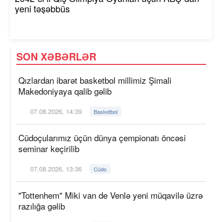
yeni təşəbbüs
SON XƏBƏRLƏR
Qızlardan ibarət basketbol millimiz Şimali
Makedoniyaya qalib gəlib
07.08.2026, 14:39
Basketbol
Cüdoçularımız üçün dünya çempionatı öncəsi
seminar keçirilib
07.08.2026, 13:36
Cüdo
"Tottenhem" Miki van de Venlə yeni müqavilə üzrə
razılığa gəlib