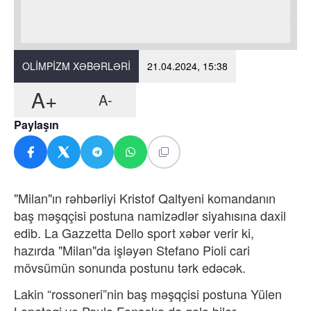
OLIMPIZM XƏBƏRLƏRI
21.04.2024, 15:38
A+
A-
Paylaşın
"Milan"ın rəhbərliyi Kristof Qaltyeni komandanın
baş məşqçisi postuna namizədlər siyahısına daxil
edib. La Gazzetta Dello sport xəbər verir ki,
hazırda "Milan"da işləyən Stefano Pioli cari
mövsümün sonunda postunu tərk edəcək.
Lakin “rossoneri”nin baş məşqçisi postuna Yülen
Lopeteqi və Paulo Fonseka da gələ bilər.