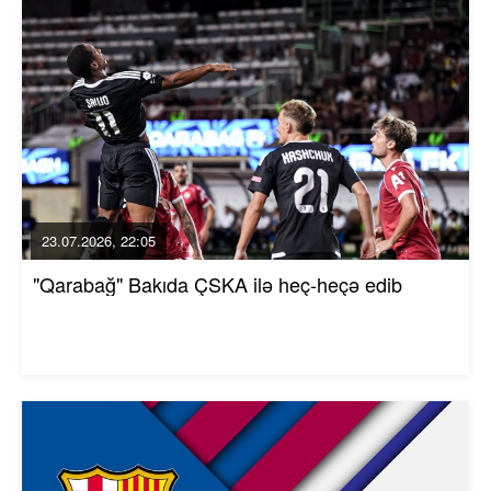
23.07.2026, 22:05
"Qarabağ" Bakıda ÇSKA ilə heç-heçə edib