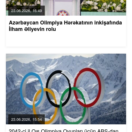
23.06.2026, 16:49
Azərbaycan Olimpiya Hərəkatının inkişafında
İlham Əliyevin rolu
23.06.2026, 15:54
2042-ci il Qış Olimpiya Oyunları üçün ABŞ-dan