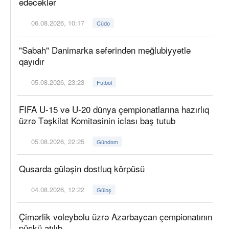
edəcəklər
06.08.2026, 10:17
Cüdo
"Sabah" Danimarka səfərindən məğlubiyyətlə
qayıdır
05.08.2026, 23:23
Futbol
FIFA U-15 və U-20 dünya çempionatlarına hazırlıq
üzrə Təşkilat Komitəsinin iclası baş tutub
05.08.2026, 22:25
Gündəm
Qusarda güləşin dostluq körpüsü
04.08.2026, 12:22
Güləş
Çimərlik voleybolu üzrə Azərbaycan çempionatının
püşkü atılıb