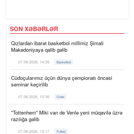
SON XƏBƏRLƏR
Qızlardan ibarət basketbol millimiz Şimali
Makedoniyaya qalib gəlib
07.08.2026, 14:39
Basketbol
Cüdoçularımız üçün dünya çempionatı öncəsi
seminar keçirilib
07.08.2026, 13:36
Cüdo
"Tottenhem" Miki van de Venlə yeni müqavilə üzrə
razılığa gəlib
07.08.2026, 13:17
Futbol