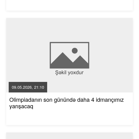
09.05.2026, 21:10
Olimpiadanın son günündə daha 4 idmançımız
yarışacaq