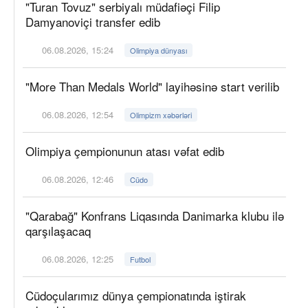
"Turan Tovuz" serbiyalı müdafiəçi Filip
Damyanoviçi transfer edib
06.08.2026, 15:24
Olimpiya dünyası
"More Than Medals World" layihəsinə start verilib
06.08.2026, 12:54
Olimpizm xəbərləri
Olimpiya çempionunun atası vəfat edib
06.08.2026, 12:46
Cüdo
"Qarabağ" Konfrans Liqasında Danimarka klubu ilə
qarşılaşacaq
06.08.2026, 12:25
Futbol
Cüdoçularımız dünya çempionatında iştirak