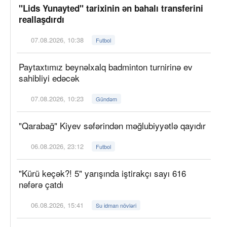
"Lids Yunayted" tarixinin ən bahalı transferini
reallaşdırdı
07.08.2026, 10:38
Futbol
Paytaxtımız beynəlxalq badminton turnirinə ev
sahibliyi edəcək
07.08.2026, 10:23
Gündəm
"Qarabağ" Kiyev səfərindən məğlubiyyətlə qayıdır
06.08.2026, 23:12
Futbol
"Kürü keçək?! 5" yarışında iştirakçı sayı 616
nəfərə çatdı
06.08.2026, 15:41
Su idman növləri