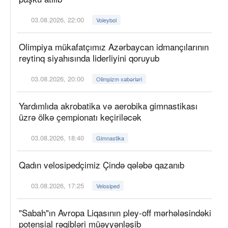
03.08.2026, 22:00
Voleybol
Olimpiya mükafatçımız Azərbaycan idmançılarının
reytinq siyahısında liderliyini qoruyub
03.08.2026, 20:00
Olimpizm xəbərləri
Yardımlıda akrobatika və aerobika gimnastikası
üzrə ölkə çempionatı keçiriləcək
03.08.2026, 18:40
Gimnastika
Qadın velosipedçimiz Çində qələbə qazanıb
03.08.2026, 17:25
Velosiped
"Sabah"ın Avropa Liqasının pley-off mərhələsindəki
potensial rəqibləri müəyyənləşib