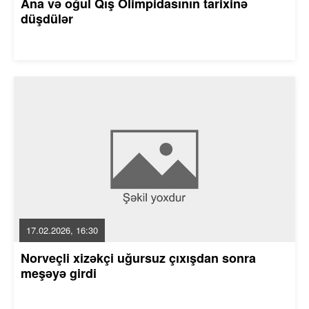
Ana və oğul Qış Olimpidasının tarixinə
düşdülər
17.02.2026, 16:30
Norveçli xizəkçi uğursuz çıxışdan sonra
meşəyə girdi