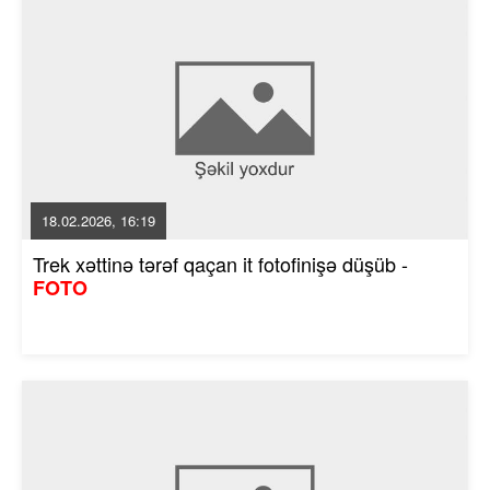
18.02.2026, 16:19
Trek xəttinə tərəf qaçan it fotofinişə düşüb -
FOTO