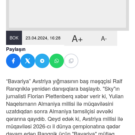
A+
A-
BOK
23.04.2024, 16:28
Paylaşın
“Bavariya” Avstriya yığmasının baş məşqçisi Ralf
Ranqniklə yenidən danışıqlara başlayıb. "Sky"ın
jurnalisti Florian Plettenberq xəbər verir ki, Yulian
Naqelsmann Almaniya millisi ilə müqaviləsini
uzatdıqdan sonra Almaniya təmsilçisi əvvəlki
qərarına qayıdıb. Qeyd edək ki, Avstriya millisi ilə
müqaviləsi 2026-cı il dünya çempionatına qədər
davam edən Ranqnik üçün "Bavariya" mütləq