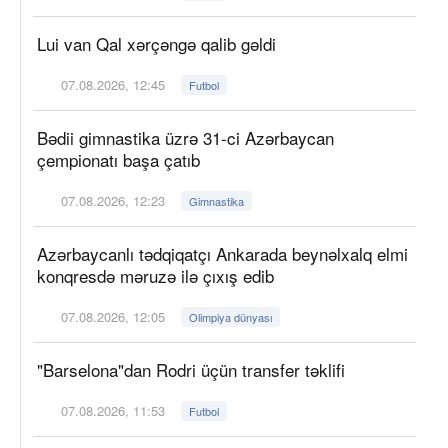
Lui van Qal xərçəngə qalib gəldi
07.08.2026, 12:45
Futbol
Bədii gimnastika üzrə 31-ci Azərbaycan
çempionatı başa çatıb
07.08.2026, 12:23
Gimnastika
Azərbaycanlı tədqiqatçı Ankarada beynəlxalq elmi
konqresdə məruzə ilə çıxış edib
07.08.2026, 12:05
Olimpiya dünyası
"Barselona"dan Rodri üçün transfer təklifi
07.08.2026, 11:53
Futbol