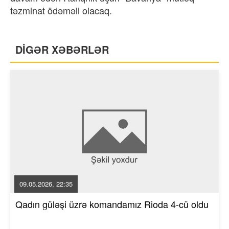
təzminat ödəməli olacaq.
DİGƏR XƏBƏRLƏR
09.05.2026, 22:35
Qadın güləşi üzrə komandamız Rioda 4-cü oldu