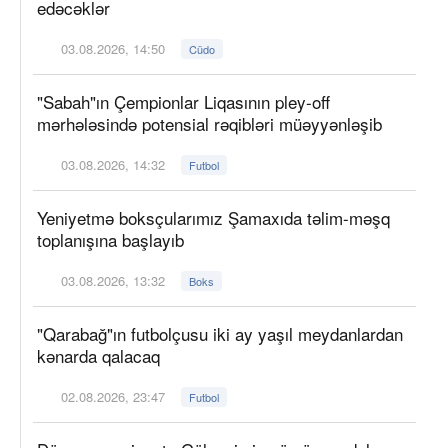
edəcəklər
03.08.2026, 14:50
Cüdo
"Sabah"ın Çempionlar Liqasının pley-off
mərhələsində potensial rəqibləri müəyyənləşib
03.08.2026, 14:32
Futbol
Yeniyetmə boksçularımız Şamaxıda təlim-məşq
toplanışına başlayıb
03.08.2026, 13:32
Boks
"Qarabağ"ın futbolçusu iki ay yaşıl meydanlardan
kənarda qalacaq
02.08.2026, 23:47
Futbol