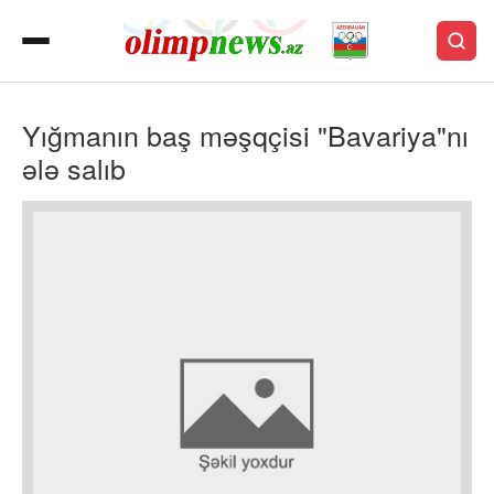
Yığmanın baş məşqçisi "Bavariya"nı
ələ salıb