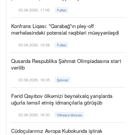
03.08.2026, 17:06
Futbol
Konfrans Liqası: "Qarabağ"ın pley-off
mərhələsindəki potensial rəqibləri müəyyənləşdi
03.08.2026, 16:58
Futbol
Qusarda Respublika Şahmat Olimpiadasına start
verilib
03.08.2026, 16:35
Şahmat
Fərid Qayıbov ölkəmizi beynəlxalq yarışlarda
uğurla təmsil etmiş idmançılarla görüşüb
03.08.2026, 16:30
Olimpiya dünyası
Cüdoçularımız Avropa Kubokunda iştirak