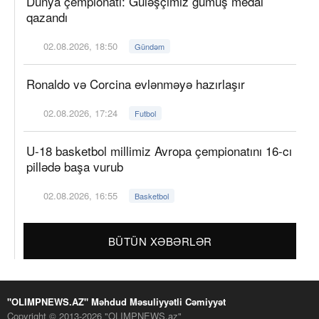
Dünya çempionatı: Güləşçimiz gümüş medal
qazandı
02.08.2026, 18:50
Gündəm
Ronaldo və Corcina evlənməyə hazırlaşır
02.08.2026, 17:24
Futbol
U-18 basketbol millimiz Avropa çempionatını 16-cı
pillədə başa vurub
02.08.2026, 16:55
Basketbol
BÜTÜN XƏBƏRLƏR
"OLIMPNEWS.AZ" Məhdud Məsuliyyətli Cəmiyyət
Copyright © 2013-2026 "OLIMPNEWS.az"