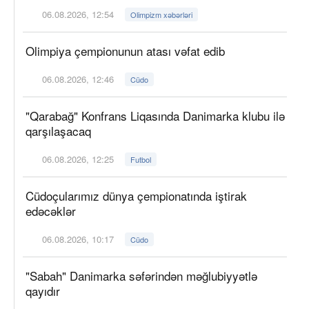
06.08.2026, 12:54
Olimpizm xəbərləri
Olimpiya çempionunun atası vəfat edib
06.08.2026, 12:46
Cüdo
"Qarabağ" Konfrans Liqasında Danimarka klubu ilə
qarşılaşacaq
06.08.2026, 12:25
Futbol
Cüdoçularımız dünya çempionatında iştirak
edəcəklər
06.08.2026, 10:17
Cüdo
"Sabah" Danimarka səfərindən məğlubiyyətlə
qayıdır