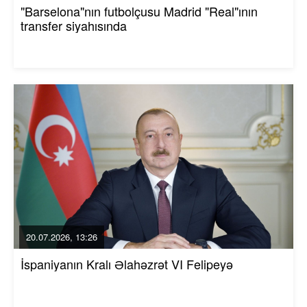
"Barselona"nın futbolçusu Madrid "Real"ının
transfer siyahısında
20.07.2026, 13:26
İspaniyanın Kralı Əlahəzrət VI Felipeyə