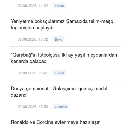
03.08.2026, 14:32
Futbol
Yeniyetmə boksçularımız Şamaxıda təlim-məşq
toplanışına başlayıb
03.08.2026, 13:32
Boks
"Qarabağ"ın futbolçusu iki ay yaşıl meydanlardan
kənarda qalacaq
02.08.2026, 23:47
Futbol
Dünya çempionatı: Güləşçimiz gümüş medal
qazandı
02.08.2026, 18:50
Gündəm
Ronaldo və Corcina evlənməyə hazırlaşır