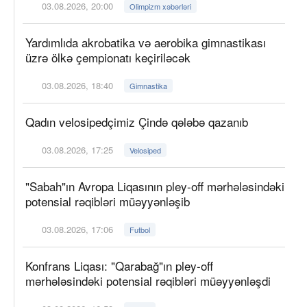
03.08.2026, 20:00
Olimpizm xəbərləri
Yardımlıda akrobatika və aerobika gimnastikası
üzrə ölkə çempionatı keçiriləcək
03.08.2026, 18:40
Gimnastika
Qadın velosipedçimiz Çində qələbə qazanıb
03.08.2026, 17:25
Velosiped
"Sabah"ın Avropa Liqasının pley-off mərhələsindəki
potensial rəqibləri müəyyənləşib
03.08.2026, 17:06
Futbol
Konfrans Liqası: "Qarabağ"ın pley-off
mərhələsindəki potensial rəqibləri müəyyənləşdi