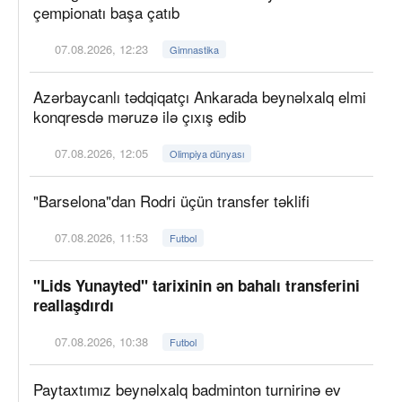
çempionatı başa çatıb
07.08.2026, 12:23
Gimnastika
Azərbaycanlı tədqiqatçı Ankarada beynəlxalq elmi
konqresdə məruzə ilə çıxış edib
07.08.2026, 12:05
Olimpiya dünyası
"Barselona"dan Rodri üçün transfer təklifi
07.08.2026, 11:53
Futbol
"Lids Yunayted" tarixinin ən bahalı transferini
reallaşdırdı
07.08.2026, 10:38
Futbol
Paytaxtımız beynəlxalq badminton turnirinə ev