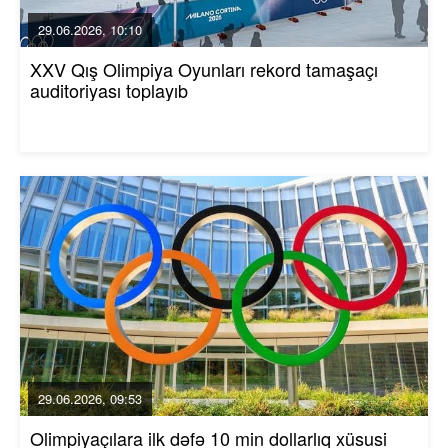
29.06.2026, 10:10
XXV Qış Olimpiya Oyunları rekord tamaşaçı
auditoriyası toplayıb
29.06.2026, 09:53
Olimpiyaçılara ilk dəfə 10 min dollarlıq xüsusi