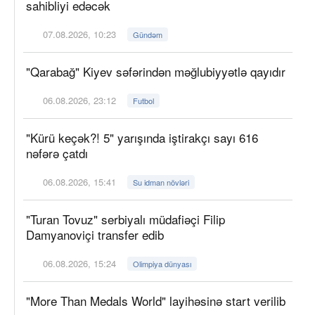
sahibliyi edəcək
07.08.2026, 10:23
Gündəm
"Qarabağ" Kiyev səfərindən məğlubiyyətlə qayıdır
06.08.2026, 23:12
Futbol
"Kürü keçək?! 5" yarışında iştirakçı sayı 616
nəfərə çatdı
06.08.2026, 15:41
Su idman növləri
"Turan Tovuz" serbiyalı müdafiəçi Filip
Damyanoviçi transfer edib
06.08.2026, 15:24
Olimpiya dünyası
"More Than Medals World" layihəsinə start verilib