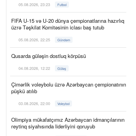
05.08.2026, 23:23
Futbol
FIFA U-15 və U-20 dünya çempionatlarına hazırlıq
üzrə Təşkilat Komitəsinin iclası baş tutub
05.08.2026, 22:25
Gündəm
Qusarda güləşin dostluq körpüsü
04.08.2026, 12:22
Güləş
Çimərlik voleybolu üzrə Azərbaycan çempionatının
püşkü atılıb
03.08.2026, 22:00
Voleybol
Olimpiya mükafatçımız Azərbaycan idmançılarının
reytinq siyahısında liderliyini qoruyub