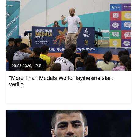
06.08.2026, 12:54
"More Than Medals World" layihəsinə start
verilib