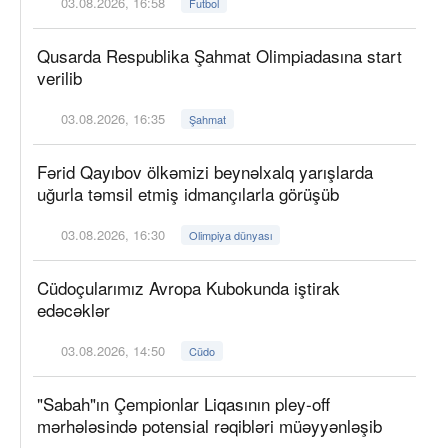
03.08.2026, 16:58
Futbol
Qusarda Respublika Şahmat Olimpiadasına start
verilib
03.08.2026, 16:35
Şahmat
Fərid Qayıbov ölkəmizi beynəlxalq yarışlarda
uğurla təmsil etmiş idmançılarla görüşüb
03.08.2026, 16:30
Olimpiya dünyası
Cüdoçularımız Avropa Kubokunda iştirak
edəcəklər
03.08.2026, 14:50
Cüdo
"Sabah"ın Çempionlar Liqasının pley-off
mərhələsində potensial rəqibləri müəyyənləşib