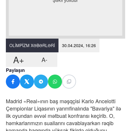
OLIMPIZM XƏBƏRLƏRI
30.04.2024, 16:26
A+
A-
Paylaşın
Madrid «Real»ının baş məşqçisi Karlo Ancelotti
Çempionlar Liqasının yarımfinalında "Bavariya" ilə
ilk oyundan əvvəl mətbuat konfransı keçirib. O,
həmkarlarımızın suallarını cavablayarkən rəqib
komanda haqqında yüksək fikirdə olduğunu