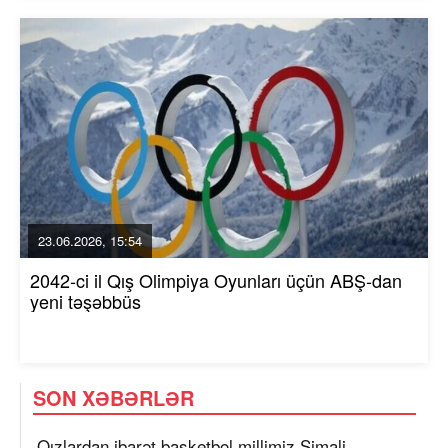
23.06.2026, 15:54
2042-ci il Qış Olimpiya Oyunları üçün ABŞ-dan
yeni təşəbbüs
SON XƏBƏRLƏR
Qızlardan ibarət basketbol millimiz Şimali