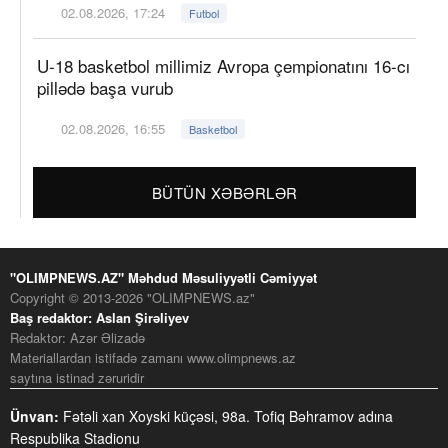
02.08.2026, 17:24
Futbol
U-18 basketbol millimiz Avropa çempionatını 16-cı
pillədə başa vurub
02.08.2026, 16:55
Basketbol
BÜTÜN XƏBƏRLƏR
"OLIMPNEWS.AZ" Məhdud Məsuliyyətli Cəmiyyət
Copyright © 2013-2026 "OLIMPNEWS.az"
Baş redaktor: Aslan Şirəliyev
Redaktor: Azər Əlizadə
Materiallardan istifadə zamanı www.olimpnews.az
saytına istinad zəruridir
Ünvan:
Fətəli xan Xoyski küçəsi, 98a. Tofiq Bəhramov adına
Respublika Stadionu