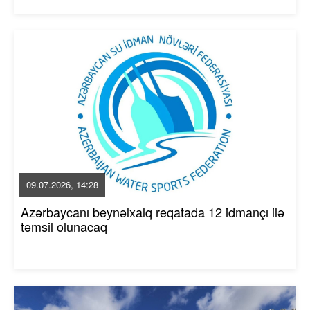
09.07.2026, 14:28
Azərbaycanı beynəlxalq reqatada 12 idmançı ilə
təmsil olunacaq