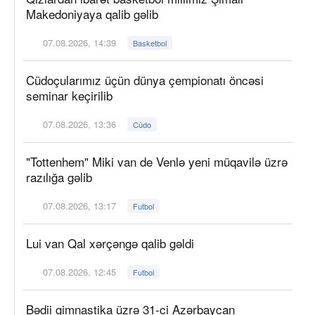
Makedoniyaya qalib gəlib
07.08.2026, 14:39
Basketbol
Cüdoçularımız üçün dünya çempionatı öncəsi
seminar keçirilib
07.08.2026, 13:36
Cüdo
"Tottenhem" Miki van de Venlə yeni müqavilə üzrə
razılığa gəlib
07.08.2026, 13:17
Futbol
Lui van Qal xərçəngə qalib gəldi
07.08.2026, 12:45
Futbol
Bədii gimnastika üzrə 31-ci Azərbaycan