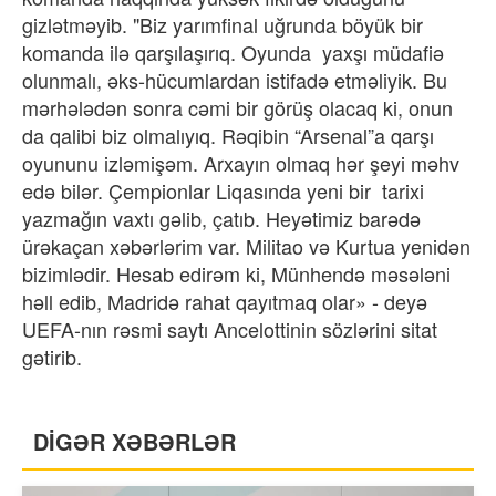
gizlətməyib. "Biz yarımfinal uğrunda böyük bir
komanda ilə qarşılaşırıq. Oyunda yaxşı müdafiə
olunmalı, əks-hücumlardan istifadə etməliyik. Bu
mərhələdən sonra cəmi bir görüş olacaq ki, onun
da qalibi biz olmalıyıq. Rəqibin “Arsenal”a qarşı
oyununu izləmişəm. Arxayın olmaq hər şeyi məhv
edə bilər. Çempionlar Liqasında yeni bir tarixi
yazmağın vaxtı gəlib, çatıb. Heyətimiz barədə
ürəkaçan xəbərlərim var. Militao və Kurtua yenidən
bizimlədir. Hesab edirəm ki, Münhendə məsələni
həll edib, Madridə rahat qayıtmaq olar» - deyə
UEFA-nın rəsmi saytı Ancelottinin sözlərini sitat
gətirib.
DİGƏR XƏBƏRLƏR