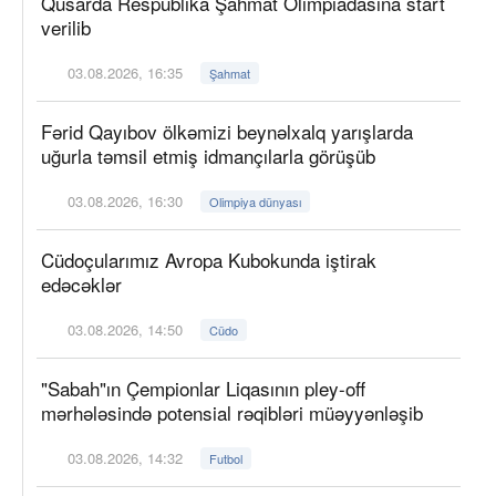
Qusarda Respublika Şahmat Olimpiadasına start
verilib
03.08.2026, 16:35
Şahmat
Fərid Qayıbov ölkəmizi beynəlxalq yarışlarda
uğurla təmsil etmiş idmançılarla görüşüb
03.08.2026, 16:30
Olimpiya dünyası
Cüdoçularımız Avropa Kubokunda iştirak
edəcəklər
03.08.2026, 14:50
Cüdo
"Sabah"ın Çempionlar Liqasının pley-off
mərhələsində potensial rəqibləri müəyyənləşib
03.08.2026, 14:32
Futbol