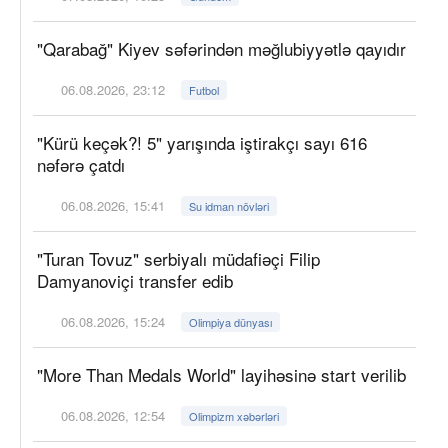
"Qarabağ" Kiyev səfərindən məğlubiyyətlə qayıdır
06.08.2026, 23:12
Futbol
"Kürü keçək?! 5" yarışında iştirakçı sayı 616
nəfərə çatdı
06.08.2026, 15:41
Su idman növləri
"Turan Tovuz" serbiyalı müdafiəçi Filip
Damyanoviçi transfer edib
06.08.2026, 15:24
Olimpiya dünyası
"More Than Medals World" layihəsinə start verilib
06.08.2026, 12:54
Olimpizm xəbərləri