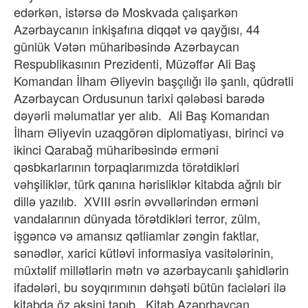
edərkən, istərsə də Moskvada çalışarkən
Azərbaycanın inkişafına diqqət və qayğısı, 44
günlük Vətən müharibəsində Azərbaycan
Respublikasının Prezidenti, Müzəffər Ali Baş
Komandan İlham Əliyevin başçılığı ilə şanlı, qüdrətli
Azərbaycan Ordusunun tarixi qələbəsi barədə
dəyərli məlumatlar yer alıb. Ali Baş Komandan
İlham Əliyevin uzaqgörən diplomatiyası, birinci və
ikinci Qarabağ müharibəsində erməni
qəsbkarlarının torpaqlarımızda törətdikləri
vəhşiliklər, türk qanına hərisliklər kitabda ağrılı bir
dillə yazılıb. XVIII əsrin əvvəllərindən erməni
vandalarının dünyada törətdikləri terror, zülm,
işgəncə və amansız qətliamlar zəngin faktlar,
sənədlər, xarici kütləvi informasiya vasitələrinin,
müxtəlif millətlərin mətn və azərbaycanlı şahidlərin
ifadələri, bu soyqırımının dəhşəti bütün faciələri ilə
kitabda öz əksini tapıb. Kitab Azəprbaycan