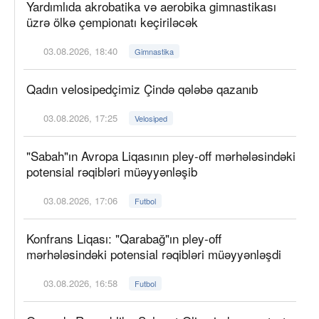
Yardımlıda akrobatika və aerobika gimnastikası
üzrə ölkə çempionatı keçiriləcək
03.08.2026, 18:40
Gimnastika
Qadın velosipedçimiz Çində qələbə qazanıb
03.08.2026, 17:25
Velosiped
"Sabah"ın Avropa Liqasının pley-off mərhələsindəki
potensial rəqibləri müəyyənləşib
03.08.2026, 17:06
Futbol
Konfrans Liqası: "Qarabağ"ın pley-off
mərhələsindəki potensial rəqibləri müəyyənləşdi
03.08.2026, 16:58
Futbol