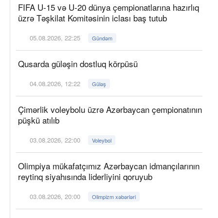
FIFA U-15 və U-20 dünya çempionatlarına hazırlıq
üzrə Təşkilat Komitəsinin iclası baş tutub
05.08.2026, 22:25
Gündəm
Qusarda güləşin dostluq körpüsü
04.08.2026, 12:22
Güləş
Çimərlik voleybolu üzrə Azərbaycan çempionatının
püşkü atılıb
03.08.2026, 22:00
Voleybol
Olimpiya mükafatçımız Azərbaycan idmançılarının
reytinq siyahısında liderliyini qoruyub
03.08.2026, 20:00
Olimpizm xəbərləri