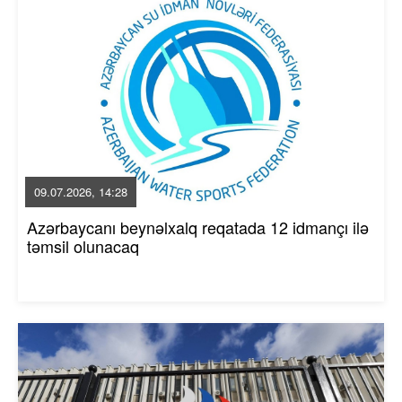
09.07.2026, 14:28
Azərbaycanı beynəlxalq reqatada 12 idmançı ilə
təmsil olunacaq