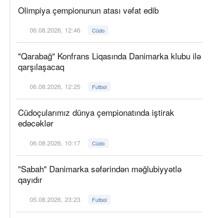
Olimpiya çempionunun atası vəfat edib
06.08.2026, 12:46
Cüdo
"Qarabağ" Konfrans Liqasında Danimarka klubu ilə
qarşılaşacaq
06.08.2026, 12:25
Futbol
Cüdoçularımız dünya çempionatında iştirak
edəcəklər
06.08.2026, 10:17
Cüdo
"Sabah" Danimarka səfərindən məğlubiyyətlə
qayıdır
05.08.2026, 23:23
Futbol