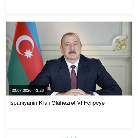
20.07.2026, 13:26
İspaniyanın Kralı Əlahəzrət VI Felipeyə