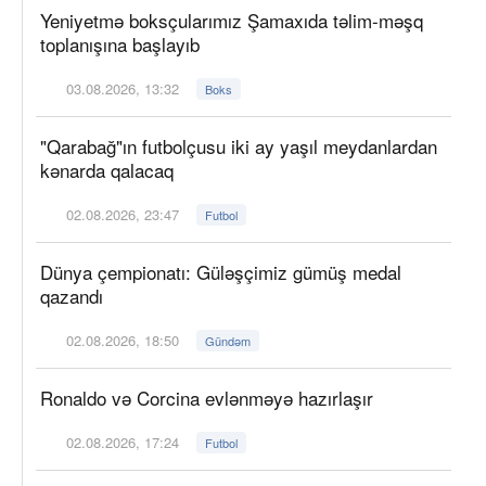
Yeniyetmə boksçularımız Şamaxıda təlim-məşq
toplanışına başlayıb
03.08.2026, 13:32
Boks
"Qarabağ"ın futbolçusu iki ay yaşıl meydanlardan
kənarda qalacaq
02.08.2026, 23:47
Futbol
Dünya çempionatı: Güləşçimiz gümüş medal
qazandı
02.08.2026, 18:50
Gündəm
Ronaldo və Corcina evlənməyə hazırlaşır
02.08.2026, 17:24
Futbol