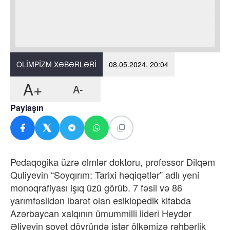
OLIMPIZM XƏBƏRLƏRI
08.05.2024, 20:04
A+
A-
Paylaşın
Pedaqogika üzrə elmlər doktoru, professor Dilqəm
Quliyevin “Soyqırım: Tarixi həqiqətlər” adlı yeni
monoqrafiyası işıq üzü görüb. 7 fəsil və 86
yarımfəsildən ibarət olan esiklopedik kitabda
Azərbaycan xalqının ümummilli lideri Heydər
Əliyevin sovet dövründə istər ölkəmizə rəhbərlik