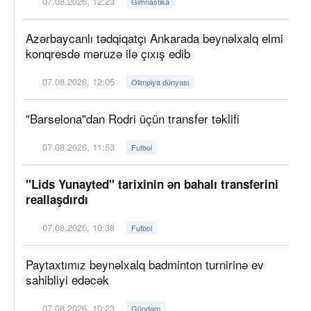
07.08.2026, 12:23
Gimnastika
Azərbaycanlı tədqiqatçı Ankarada beynəlxalq elmi
konqresdə məruzə ilə çıxış edib
07.08.2026, 12:05
Olimpiya dünyası
"Barselona"dan Rodri üçün transfer təklifi
07.08.2026, 11:53
Futbol
"Lids Yunayted" tarixinin ən bahalı transferini
reallaşdırdı
07.08.2026, 10:38
Futbol
Paytaxtımız beynəlxalq badminton turnirinə ev
sahibliyi edəcək
07.08.2026, 10:23
Gündəm