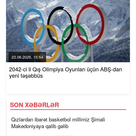
23.06.2026, 15:54
2042-ci il Qış Olimpiya Oyunları üçün ABŞ-dan
yeni təşəbbüs
SON XƏBƏRLƏR
Qızlardan ibarət basketbol millimiz Şimali
Makedoniyaya qalib gəlib