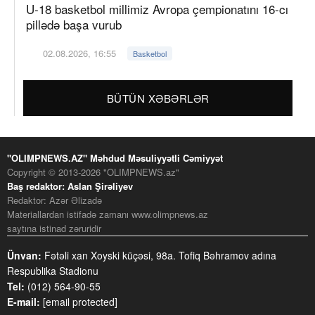
U-18 basketbol millimiz Avropa çempionatını 16-cı
pillədə başa vurub
02.08.2026, 16:55
Basketbol
BÜTÜN XƏBƏRLƏR
"OLIMPNEWS.AZ" Məhdud Məsuliyyətli Cəmiyyət
Copyright © 2013-2026 "OLIMPNEWS.az"
Baş redaktor: Aslan Şirəliyev
Redaktor: Azər Əlizadə
Materiallardan istifadə zamanı www.olimpnews.az
saytına istinad zəruridir
Ünvan:
Fətəli xan Xoyski küçəsi, 98a. Tofiq Bəhramov adına
Respublika Stadionu
Tel:
(012) 564-90-55
E-mail:
[email protected]