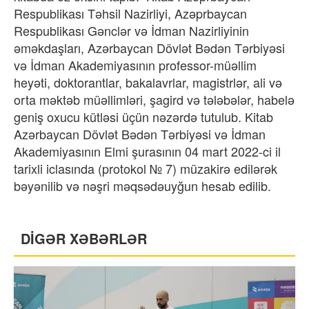
Respublikası Təhsil Nazirliyi, Azəprbaycan
Respublikası Gənclər və İdman Nazirliyinin
əməkdaşları, Azərbaycan Dövlət Bədən Tərbiyəsi
və İdman Akademiyasının professor-müəllim
heyəti, doktorantlar, bakalavrlar, magistrlər, ali və
orta məktəb müəllimləri, şagird və tələbələr, habelə
geniş oxucu kütləsi üçün nəzərdə tutulub. Kitab
Azərbaycan Dövlət Bədən Tərbiyəsi və İdman
Akademiyasının Elmi şurasının 04 mart 2022-ci il
tarixli iclasında (protokol № 7) müzakirə edilərək
bəyənilib və nəşri məqsədəuyğun hesab edilib.
DİGƏR XƏBƏRLƏR