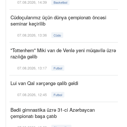
07.08.2026, 14:39
Basketbol
Cüdoçularımız üçün dünya çempionatı öncəsi
seminar keçirilib
07.08.2026, 13:36
Cüdo
"Tottenhem" Miki van de Venlə yeni müqavilə üzrə
razılığa gəlib
07.08.2026, 13:17
Futbol
Lui van Qal xərçəngə qalib gəldi
07.08.2026, 12:45
Futbol
Bədii gimnastika üzrə 31-ci Azərbaycan
çempionatı başa çatıb