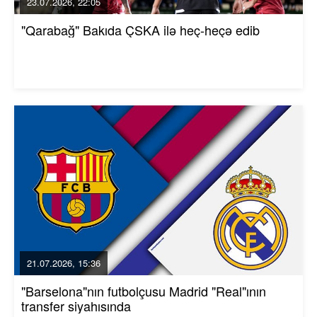
23.07.2026, 22:05
"Qarabağ" Bakıda ÇSKA ilə heç-heçə edib
21.07.2026, 15:36
"Barselona"nın futbolçusu Madrid "Real"ının
transfer siyahısında