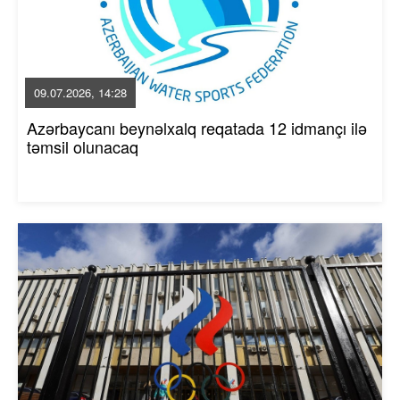
09.07.2026, 14:28
Azərbaycanı beynəlxalq reqatada 12 idmançı ilə
təmsil olunacaq