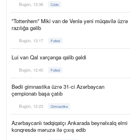
Bugün, 13:36
Cüdo
"Tottenhem" Miki van de Venlə yeni müqavilə üzrə
razılığa gəlib
Bugün, 13:17
Futbol
Lui van Qal xərçəngə qalib gəldi
Bugün, 12:45
Futbol
Bədii gimnastika üzrə 31-ci Azərbaycan
çempionatı başa çatıb
Bugün, 12:23
Gimnastika
Azərbaycanlı tədqiqatçı Ankarada beynəlxalq elmi
konqresdə məruzə ilə çıxış edib