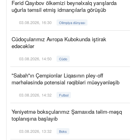
Fərid Qayıbov ölkəmizi beynəlxalq yarışlarda
uğurla təmsil etmiş idmançılarla görüşüb
03.08.2026, 16:30
Olimpiya dünyası
Cüdoçularımız Avropa Kubokunda iştirak
edəcəklər
03.08.2026, 14:50
Cüdo
"Sabah"ın Çempionlar Liqasının pley-off
mərhələsində potensial rəqibləri müəyyənləşib
03.08.2026, 14:32
Futbol
Yeniyetmə boksçularımız Şamaxıda təlim-məşq
toplanışına başlayıb
03.08.2026, 13:32
Boks