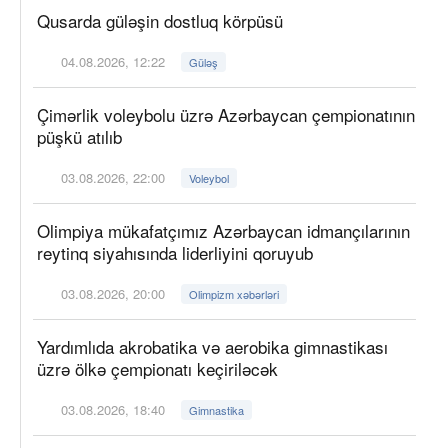
Qusarda güləşin dostluq körpüsü
04.08.2026, 12:22
Güləş
Çimərlik voleybolu üzrə Azərbaycan çempionatının
püşkü atılıb
03.08.2026, 22:00
Voleybol
Olimpiya mükafatçımız Azərbaycan idmançılarının
reytinq siyahısında liderliyini qoruyub
03.08.2026, 20:00
Olimpizm xəbərləri
Yardımlıda akrobatika və aerobika gimnastikası
üzrə ölkə çempionatı keçiriləcək
03.08.2026, 18:40
Gimnastika