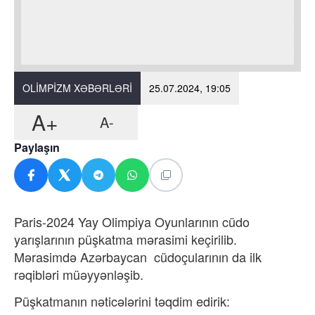
OLIMPIZM XƏBƏRLƏRI
25.07.2024, 19:05
A+
A-
Paylaşın
Paris-2024 Yay Olimpiya Oyunlarının cüdo
yarışlarının püşkatma mərasimi keçirilib.
Mərasimdə Azərbaycan cüdoçularının da ilk
rəqibləri müəyyənləşib.
Püşkatmanın nəticələrini təqdim edirik: