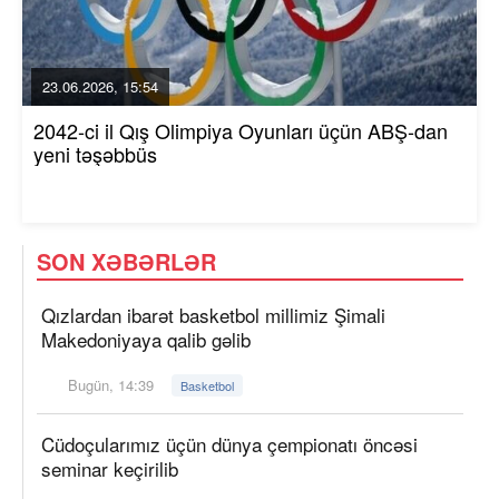
23.06.2026, 15:54
2042-ci il Qış Olimpiya Oyunları üçün ABŞ-dan
yeni təşəbbüs
SON XƏBƏRLƏR
Qızlardan ibarət basketbol millimiz Şimali
Makedoniyaya qalib gəlib
Bugün, 14:39
Basketbol
Cüdoçularımız üçün dünya çempionatı öncəsi
seminar keçirilib