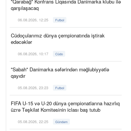
"Qarabağ" Konfrans Liqasında Danimarka klubu ilə
qarşılaşacaq
06.08.2026, 12:25
Futbol
Cüdoçularımız dünya çempionatında iştirak
edəcəklər
06.08.2026, 10:17
Cüdo
"Sabah" Danimarka səfərindən məğlubiyyətlə
qayıdır
05.08.2026, 23:23
Futbol
FIFA U-15 və U-20 dünya çempionatlarına hazırlıq
üzrə Təşkilat Komitəsinin iclası baş tutub
05.08.2026, 22:25
Gündəm