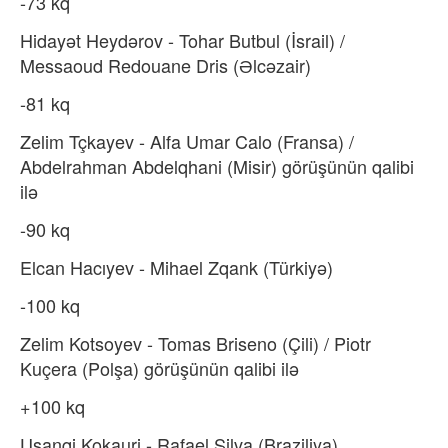
-73 kq
Hidayət Heydərov - Tohar Butbul (İsrail) /
Messaoud Redouane Dris (Əlcəzair)
-81 kq
Zelim Tçkayev - Alfa Umar Calo (Fransa) /
Abdelrahman Abdelqhani (Misir) görüşünün qalibi
ilə
-90 kq
Elcan Hacıyev - Mihael Zqank (Türkiyə)
-100 kq
Zelim Kotsoyev - Tomas Briseno (Çili) / Piotr
Kuçera (Polşa) görüşünün qalibi ilə
+100 kq
Uşanqi Kokauri - Rafael Silva (Braziliya)