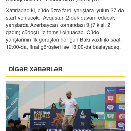
Xatırladaq ki, cüdo üzrə fərdi yarışlara iyulun 27-də
start veriləcək. Avqustun 2-dək davam edəcək
yarışlarda Azərbaycan komandası 9 (7 kişi, 2
qadın) cüdoçu ilə təmsil olnuacaq. Cüdo
yarışlarının ilk görüşləri hər gün Bakı vaxtı ilə saat
12:00-da, final görüşləri isə 18:00-da başlayacaq.
DİGƏR XƏBƏRLƏR