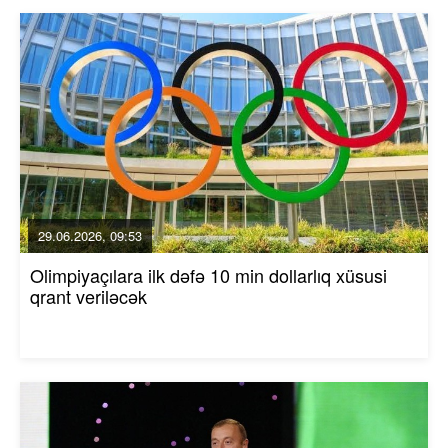
29.06.2026, 09:53
Olimpiyaçılara ilk dəfə 10 min dollarlıq xüsusi
qrant veriləcək