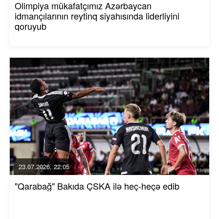
Olimpiya mükafatçımız Azərbaycan
idmançılarının reytinq siyahısında liderliyini
qoruyub
23.07.2026, 22:05
"Qarabağ" Bakıda ÇSKA ilə heç-heçə edib