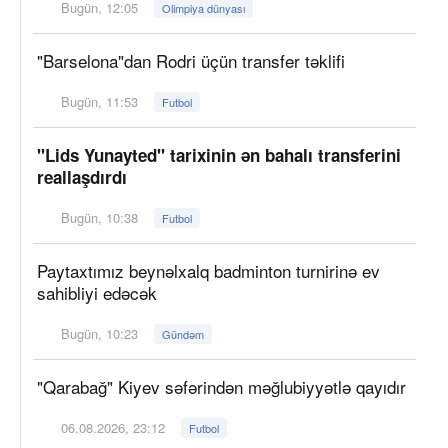
Bugün, 12:05
Olimpiya dünyası
"Barselona"dan Rodri üçün transfer təklifi
Bugün, 11:53
Futbol
"Lids Yunayted" tarixinin ən bahalı transferini
reallaşdırdı
Bugün, 10:38
Futbol
Paytaxtımız beynəlxalq badminton turnirinə ev
sahibliyi edəcək
Bugün, 10:23
Gündəm
"Qarabağ" Kiyev səfərindən məğlubiyyətlə qayıdır
06.08.2026, 23:12
Futbol