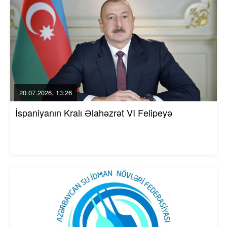
20.07.2026, 13:26
İspaniyanın Kralı Əlahəzrət VI Felipeyə