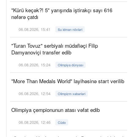
"Kürü keçək?! 5" yarışında iştirakçı sayı 616
nəfərə çatdı
06.08.2026, 15:41
Su idman növləri
"Turan Tovuz" serbiyalı müdafiəçi Filip
Damyanoviçi transfer edib
06.08.2026, 15:24
Olimpiya dünyası
"More Than Medals World" layihəsinə start verilib
06.08.2026, 12:54
Olimpizm xəbərləri
Olimpiya çempionunun atası vəfat edib
06.08.2026, 12:46
Cüdo