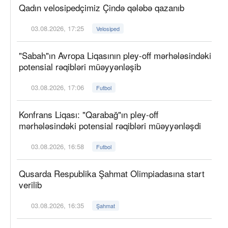
Qadın velosipedçimiz Çində qələbə qazanıb
03.08.2026, 17:25
Velosiped
"Sabah"ın Avropa Liqasının pley-off mərhələsindəki
potensial rəqibləri müəyyənləşib
03.08.2026, 17:06
Futbol
Konfrans Liqası: "Qarabağ"ın pley-off
mərhələsindəki potensial rəqibləri müəyyənləşdi
03.08.2026, 16:58
Futbol
Qusarda Respublika Şahmat Olimpiadasına start
verilib
03.08.2026, 16:35
Şahmat