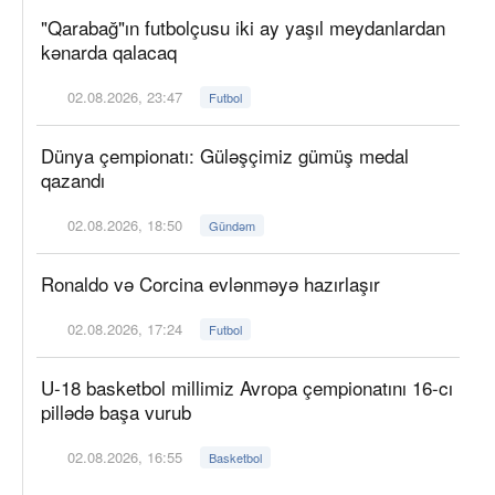
"Qarabağ"ın futbolçusu iki ay yaşıl meydanlardan
kənarda qalacaq
02.08.2026, 23:47
Futbol
Dünya çempionatı: Güləşçimiz gümüş medal
qazandı
02.08.2026, 18:50
Gündəm
Ronaldo və Corcina evlənməyə hazırlaşır
02.08.2026, 17:24
Futbol
U-18 basketbol millimiz Avropa çempionatını 16-cı
pillədə başa vurub
02.08.2026, 16:55
Basketbol