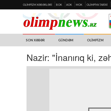
OLIMPIZM XƏBƏRLƏRI
BOK
AOK
MOK
OLIMPIYA TARIXI
SON XƏBƏR
GÜNDƏM
OLIMPIZM
Nazir: "İnanırıq ki, 