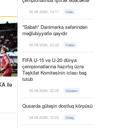
06.08.2026, 10:17
Cüdo
"Sabah" Danimarka səfərindən
məğlubiyyətlə qayıdır
05.08.2026, 23:23
Futbol
FIFA U-15 və U-20 dünya
çempionatlarına hazırlıq üzrə
Təşkilat Komitəsinin iclası baş
tutub
A ilə
05.08.2026, 22:25
Gündəm
Qusarda güləşin dostluq körpüsü
04.08.2026, 12:22
Güləş