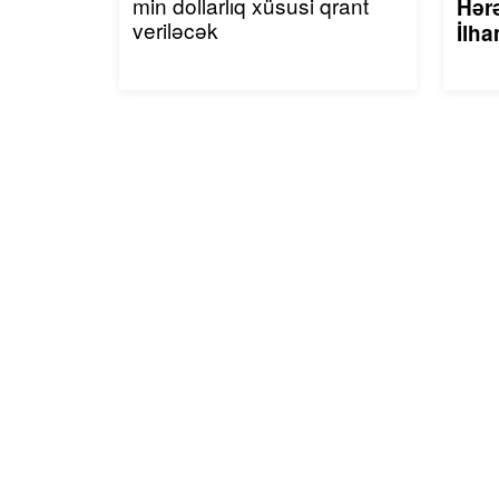
min dollarlıq xüsusi qrant
Hərə
veriləcək
İlha