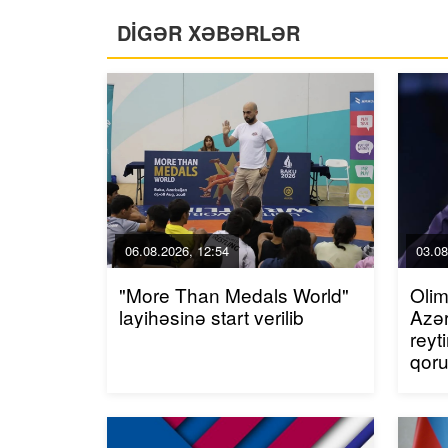
DİGƏR XƏBƏRLƏR
06.08.2026, 12:54
03.08
"More Than Medals World"
Olim
layihəsinə start verilib
Azər
reyt
qor