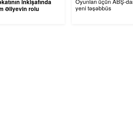
Oyunları üçün ABŞ-da
katının inkişafında
yeni təşəbbüs
m Əliyevin rolu