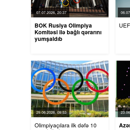
07.07.2026, 20:37
06.07
UEF
BOK Rusiya Olimpiya
Komitəsi ilə bağlı qərarını
yumşaldıb
29.06.2026, 09:53
23.06
Olimpiyaçılara ilk dəfə 10
Azə