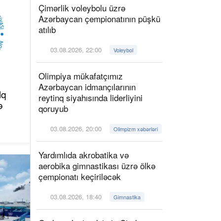
Çimərlik voleybolu üzrə
Azərbaycan çempionatının püşkü
atılıb
03.08.2026, 22:00
Voleybol
Olimpiya mükafatçımız
Azərbaycan idmançılarının
lq
reytinq siyahısında liderliyini
ə
qoruyub
03.08.2026, 20:00
Olimpizm xəbərləri
Yardımlıda akrobatika və
aerobika gimnastikası üzrə ölkə
çempionatı keçiriləcək
03.08.2026, 18:40
Gimnastika