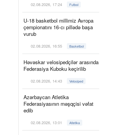
02.08.2026, 17:24
Futbol
U-18 basketbol millimiz Avropa
çempionatını 16-cı pillədə başa
vurub
02.08.2026, 16:55
Basketbol
Həvəskar velosipedçilər arasında
Federasiya Kuboku keçirilib
02.08.2026, 14:43
Velosiped
Azərbaycan Atletika
Federasiyasının məşqçisi vəfat
edib
02.08.2026, 13:01
Atletika