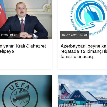
.2026, 13:26
09.07.2026, 14:28
niyanın Kralı Əlahəzrət
Azərbaycanı beynəlxa
elipeyə
reqatada 12 idmançı il
təmsil olunacaq