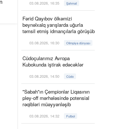
n
03.08.2026, 16:35
Şahmat
Fərid Qayıbov ölkəmizi
beynəlxalq yarışlarda uğurla
təmsil etmiş idmançılarla görüşüb
03.08.2026, 16:30
Olimpiya dünyası
Cüdoçularımız Avropa
Kubokunda iştirak edəcəklər
03.08.2026, 14:50
Cüdo
"Sabah"ın Çempionlar Liqasının
pley-off mərhələsində potensial
rəqibləri müəyyənləşib
03.08.2026, 14:32
Futbol