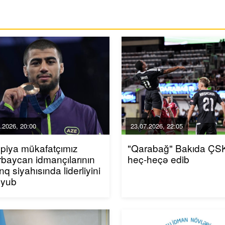
.2026, 20:00
23.07.2026, 22:05
piya mükafatçımız
"Qarabağ" Bakıda ÇSK
baycan idmançılarının
heç-heçə edib
inq siyahısında liderliyini
uyub