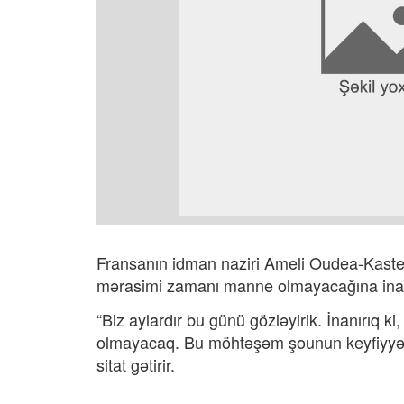
Fransanın idman naziri Ameli Oudea-Kaster
mərasimi zamanı manne olmayacağına inan
“Biz aylardır bu günü gözləyirik. İnanırıq 
olmayacaq. Bu möhtəşəm şounun keyfiyyət
sitat gətirir.