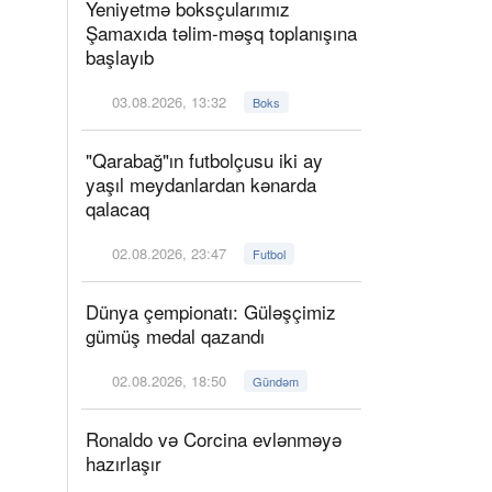
Yeniyetmə boksçularımız
Şamaxıda təlim-məşq toplanışına
başlayıb
03.08.2026, 13:32
Boks
"Qarabağ"ın futbolçusu iki ay
yaşıl meydanlardan kənarda
qalacaq
02.08.2026, 23:47
Futbol
Dünya çempionatı: Güləşçimiz
gümüş medal qazandı
02.08.2026, 18:50
Gündəm
Ronaldo və Corcina evlənməyə
hazırlaşır