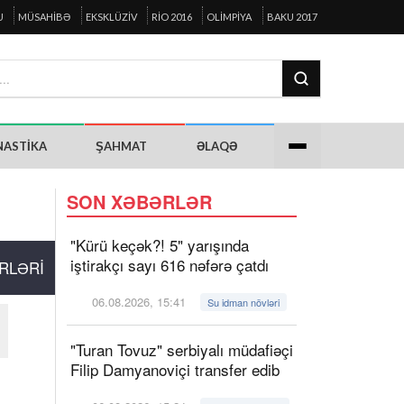
U
MÜSAHIBƏ
EKSKLÜZIV
RIO 2016
OLIMPIYA
BAKU 2017
NASTIKA
ŞAHMAT
ƏLAQƏ
"
SON XƏBƏRLƏR
"Kürü keçək?! 5" yarışında
iştirakçı sayı 616 nəfərə çatdı
RLƏRI
06.08.2026, 15:41
Su idman növləri
"Turan Tovuz" serbiyalı müdafiəçi
Filip Damyanoviçi transfer edib