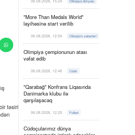
06.08.2026, 15:24
Olimpiya dünyası
"More Than Medals World"
layihəsinə start verilib
06.08.2026, 12:54
Olimpizm xəbərləri
Olimpiya çempionunun atası
vəfat edib
06.08.2026, 12:46
Cüdo
"Qarabağ" Konfrans Liqasında
ış
Danimarka klubu ilə
qarşılaşacaq
r təsiri
06.08.2026, 12:25
Futbol
ndən
Cüdoçularımız dünya
çempionatında iştirak edəcəklər