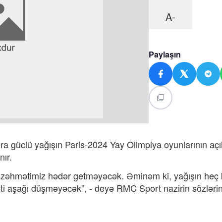
A-
Paylaşın
a güclü yağışın Paris-2024 Yay Olimpiya oyunlarının açıl
ır.
ki, zəhmətimiz hədər getməyəcək. Əminəm ki, yağışın heç bi
i aşağı düşməyəcək”, - deyə RMC Sport nazirin sözləri