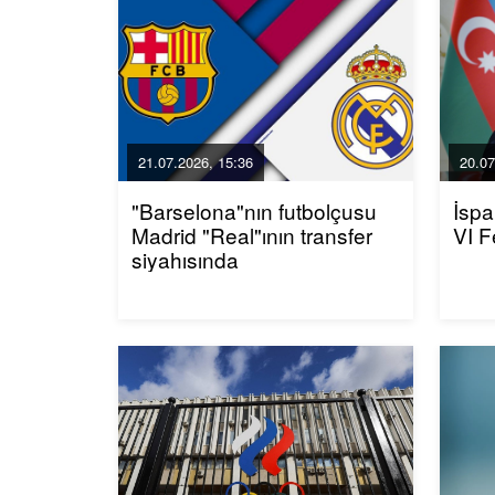
21.07.2026, 15:36
20.07
"Barselona"nın futbolçusu
İspa
Madrid "Real"ının transfer
VI F
siyahısında