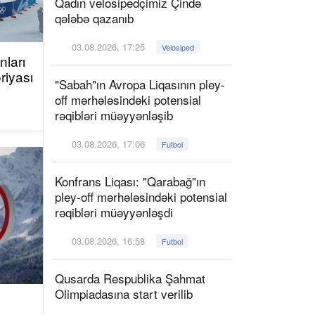
Qadın velosipedçimiz Çində
qələbə qazanıb
03.08.2026, 17:25
Velosiped
ları
riyası
"Sabah"ın Avropa Liqasının pley-
off mərhələsindəki potensial
rəqibləri müəyyənləşib
03.08.2026, 17:06
Futbol
Konfrans Liqası: "Qarabağ"ın
pley-off mərhələsindəki potensial
rəqibləri müəyyənləşdi
03.08.2026, 16:58
Futbol
Qusarda Respublika Şahmat
Olimpiadasına start verilib