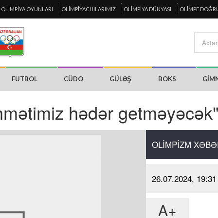
OLIMPIYA OYUNLARI
OLIMPIYACHILARIMIZ
OLIMPIYA DÜNYASI
OLIMPE DOĞR
FUTBOL
CÜDO
GÜLƏŞ
BOKS
GIM
zəhmətimiz hədər getməyəcək
OLIMPIZM XƏBƏ
26.07.2024, 19:31
A+