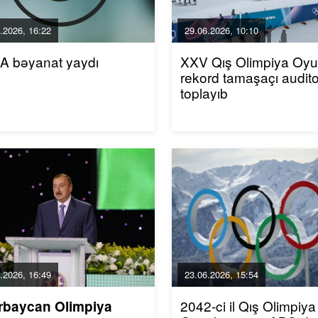
.2026, 16:22
29.06.2026, 10:10
A bəyanat yaydı
XXV Qış Olimpiya Oyun
rekord tamaşaçı audito
toplayıb
.2026, 16:49
23.06.2026, 15:54
2042-ci il Qış Olimpiya
rbaycan Olimpiya