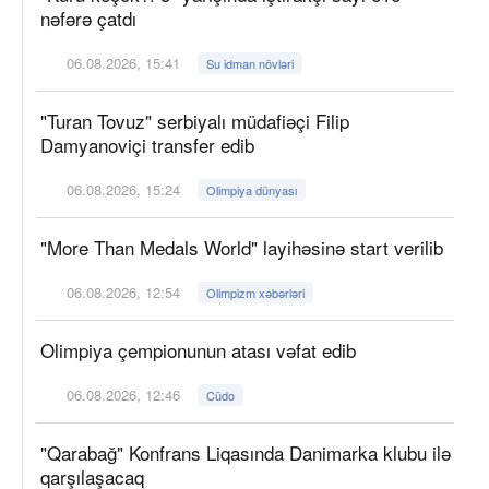
nəfərə çatdı
06.08.2026, 15:41
Su idman növləri
"Turan Tovuz" serbiyalı müdafiəçi Filip
Damyanoviçi transfer edib
06.08.2026, 15:24
Olimpiya dünyası
"More Than Medals World" layihəsinə start verilib
06.08.2026, 12:54
Olimpizm xəbərləri
Olimpiya çempionunun atası vəfat edib
06.08.2026, 12:46
Cüdo
"Qarabağ" Konfrans Liqasında Danimarka klubu ilə
qarşılaşacaq