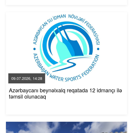
09.07.2026, 14:28
Azərbaycanı beynəlxalq reqatada 12 idmançı ilə
təmsil olunacaq