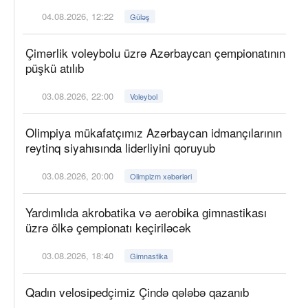
04.08.2026, 12:22
Güləş
Çimərlik voleybolu üzrə Azərbaycan çempionatının
püşkü atılıb
03.08.2026, 22:00
Voleybol
Olimpiya mükafatçımız Azərbaycan idmançılarının
reytinq siyahısında liderliyini qoruyub
03.08.2026, 20:00
Olimpizm xəbərləri
Yardımlıda akrobatika və aerobika gimnastikası
üzrə ölkə çempionatı keçiriləcək
03.08.2026, 18:40
Gimnastika
Qadın velosipedçimiz Çində qələbə qazanıb