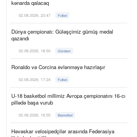
kənarda qalacaq
02.08.2026, 23:47
Futbol
Dünya çempionatı: Güləşçimiz gümüş medal
qazandı
02.08.2026, 18:50
Gündəm
Ronaldo və Corcina evlənməyə hazırlaşır
02.08.2026, 17:24
Futbol
U-18 basketbol millimiz Avropa çempionatını 16-cı
pillədə başa vurub
02.08.2026, 16:55
Basketbol
Həvəskar velosipedçilər arasında Federasiya