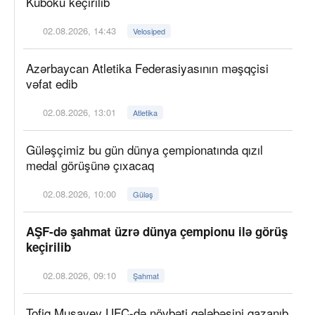
Kuboku keçirilib
02.08.2026, 14:43
Velosiped
Azərbaycan Atletika Federasiyasının məşqçisi
vəfat edib
02.08.2026, 13:01
Atletika
Güləşçimiz bu gün dünya çempionatında qızıl
medal görüşünə çıxacaq
02.08.2026, 10:00
Güləş
AŞF-də şahmat üzrə dünya çempionu ilə görüş
keçirilib
02.08.2026, 09:10
Şahmat
Tofiq Musayev UFC-də növbəti qələbəsini qazanıb