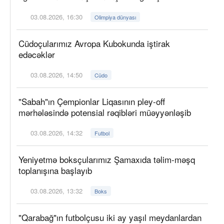
03.08.2026, 16:30
Olimpiya dünyası
Cüdoçularımız Avropa Kubokunda iştirak
edəcəklər
03.08.2026, 14:50
Cüdo
"Sabah"ın Çempionlar Liqasının pley-off
mərhələsində potensial rəqibləri müəyyənləşib
03.08.2026, 14:32
Futbol
Yeniyetmə boksçularımız Şamaxıda təlim-məşq
toplanışına başlayıb
03.08.2026, 13:32
Boks
"Qarabağ"ın futbolçusu iki ay yaşıl meydanlardan