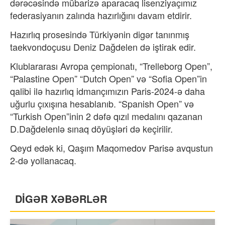
dərəcəsində mübarizə aparacaq lisenziyaçımız
federasiyanın zalında hazırlığını davam etdirir.
Hazırlıq prosesində Türkiyənin digər tanınmış
taekvondoçusu Deniz Dağdelen də iştirak edir.
Klublararası Avropa çempionatı, “Trelleborg Open”,
“Palastine Open” “Dutch Open” və “Sofia Open”in
qalibi ilə hazırlıq idmançımızın Paris-2024-ə daha
uğurlu çıxışına hesablanıb. “Spanish Open” və
“Turkish Open”inin 2 dəfə qızıl medalını qazanan
D.Dağdelenlə sınaq döyüşləri də keçirilir.
Qeyd edək ki, Qaşım Maqomedov Parisə avqustun
2-də yollanacaq.
DİGƏR XƏBƏRLƏR