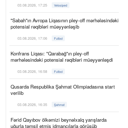
03.08.2026, 17:25
Velosiped
"Sabah"ın Avropa Liqasının pley-off mərhələsindəki
potensial rəqibləri müəyyənləşib
03.08.2026, 17:06
Futbol
Konfrans Liqası: "Qarabağ"ın pley-off
mərhələsindəki potensial rəqibləri müəyyənləşdi
03.08.2026, 16:58
Futbol
Qusarda Respublika Şahmat Olimpiadasına start
verilib
03.08.2026, 16:35
Şahmat
Fərid Qayıbov ölkəmizi beynəlxalq yarışlarda
uğurla təmsil etmiş idmançılarla görüşüb