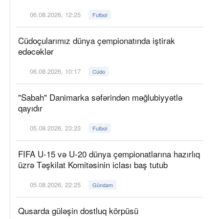
06.08.2026, 12:25
Futbol
Cüdoçularımız dünya çempionatında iştirak
edəcəklər
06.08.2026, 10:17
Cüdo
"Sabah" Danimarka səfərindən məğlubiyyətlə
qayıdır
05.08.2026, 23:23
Futbol
FIFA U-15 və U-20 dünya çempionatlarına hazırlıq
üzrə Təşkilat Komitəsinin iclası baş tutub
05.08.2026, 22:25
Gündəm
Qusarda güləşin dostluq körpüsü