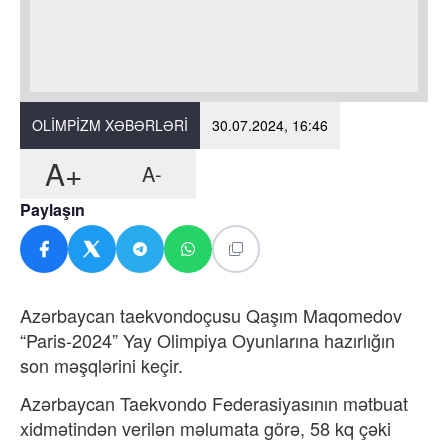
OLIMPIZM XƏBƏRLƏRI
30.07.2024, 16:46
A+
A-
Paylaşın
Azərbaycan taekvondoçusu Qaşım Maqomedov
“Paris-2024” Yay Olimpiya Oyunlarına hazırlığın
son məşqlərini keçir.
Azərbaycan Taekvondo Federasiyasının mətbuat
xidmətindən verilən məlumata görə, 58 kq çəki