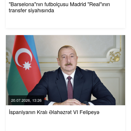
"Barselona"nın futbolçusu Madrid "Real"ının
transfer siyahısında
20.07.2026, 13:26
İspaniyanın Kralı Əlahəzrət VI Felipeyə