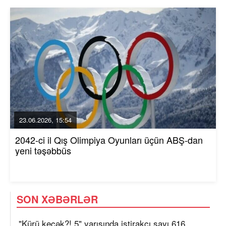
23.06.2026, 15:54
2042-ci il Qış Olimpiya Oyunları üçün ABŞ-dan
yeni təşəbbüs
SON XƏBƏRLƏR
"Kürü keçək?! 5" yarışında iştirakçı sayı 616