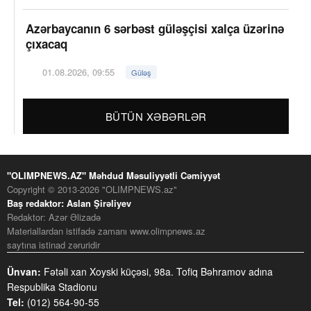
Azərbaycanın 6 sərbəst güləşçisi xalça üzərinə
çıxacaq
01.08.2026, 09:55
Güləş
BÜTÜN XƏBƏRLƏR
"OLIMPNEWS.AZ" Məhdud Məsuliyyətli Cəmiyyət
Copyright © 2013-2026 "OLIMPNEWS.az"
Baş redaktor: Aslan Şirəliyev
Redaktor: Azər Əlizadə
Materiallardan istifadə zamanı www.olimpnews.az
saytına istinad zəruridir
Ünvan:
Fətəli xan Xoyski küçəsi, 98a. Tofiq Bəhramov adına
Respublika Stadionu
Tel:
(012) 564-90-55