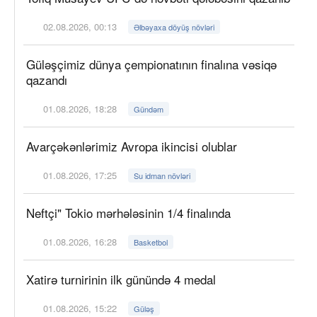
02.08.2026, 00:13
Əlbəyaxa döyüş növləri
Güləşçimiz dünya çempionatının finalına vəsiqə
qazandı
01.08.2026, 18:28
Gündəm
Avarçəkənlərimiz Avropa ikincisi olublar
01.08.2026, 17:25
Su idman növləri
Neftçi" Tokio mərhələsinin 1/4 finalında
01.08.2026, 16:28
Basketbol
Xatirə turnirinin ilk günündə 4 medal
01.08.2026, 15:22
Güləş