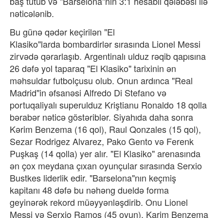
baş tutub və "Barselona"nın 3:1 hesablı qələbəsi ilə
nəticələnib.
Bu günə qədər keçirilən "El
Klasiko"larda bombardirlər sırasında Lionel Messi
zirvədə qərarlaşıb. Argentinalı ulduz rəqib qapısına
26 dəfə yol taparaq "El Klasiko" tarixinin ən
məhsuldar futbolçusu olub. Onun ardınca "Real
Madrid"in əfsanəsi Alfredo Di Stefano və
portuqaliyalı superulduz Kriştianu Ronaldo 18 qolla
bərabər nəticə göstəriblər. Siyahıda daha sonra
Kərim Benzema (16 qol), Raul Qonzales (15 qol),
Sezar Rodrigez Alvarez, Pako Gento və Ferenk
Puşkaş (14 qolla) yer alır. "El Klasiko" arenasında
ən çox meydana çıxan oyunçular sırasında Serxio
Bustkes liderlik edir. "Barselona"nın keçmiş
kapitanı 48 dəfə bu nəhəng dueldə forma
geyinərək rekord müəyyənləşdirib. Onu Lionel
Messi və Serxio Ramos (45 oyun), Karim Benzema