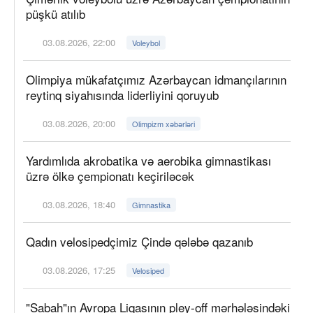
püşkü atılıb
03.08.2026, 22:00
Voleybol
Olimpiya mükafatçımız Azərbaycan idmançılarının
reytinq siyahısında liderliyini qoruyub
03.08.2026, 20:00
Olimpizm xəbərləri
Yardımlıda akrobatika və aerobika gimnastikası
üzrə ölkə çempionatı keçiriləcək
03.08.2026, 18:40
Gimnastika
Qadın velosipedçimiz Çində qələbə qazanıb
03.08.2026, 17:25
Velosiped
"Sabah"ın Avropa Liqasının pley-off mərhələsindəki