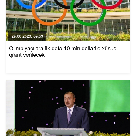
29.06.2026, 09:53
Olimpiyaçılara ilk dəfə 10 min dollarlıq xüsusi
qrant veriləcək