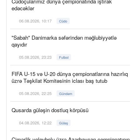
Cüdoçularımız dünya çempionatında iştirak
edəcəklər
06.08.2026, 10:17
Cüdo
"Sabah" Danimarka səfərindən məğlubiyyətlə
qayıdır
05.08.2026, 23:23
Futbol
FIFA U-15 və U-20 dünya çempionatlarına hazırlıq
üzrə Təşkilat Komitəsinin iclası baş tutub
05.08.2026, 22:25
Gündəm
Qusarda güləşin dostluq körpüsü
04.08.2026, 12:22
Güləş
Çimərlik voleybolu üzrə Azərbaycan çempionatının