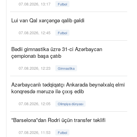
07.08.2026, 13:17
Futbol
Lui van Qal xərçəngə qalib gəldi
07.08.2026, 12:45
Futbol
Bədii gimnastika üzrə 31-ci Azərbaycan
çempionatı başa çatıb
07.08.2026, 12:23
Gimnastika
Azərbaycanlı tədqiqatçı Ankarada beynəlxalq elmi
konqresdə məruzə ilə çıxış edib
07.08.2026, 12:05
Olimpiya dünyası
"Barselona"dan Rodri üçün transfer təklifi
07.08.2026, 11:53
Futbol