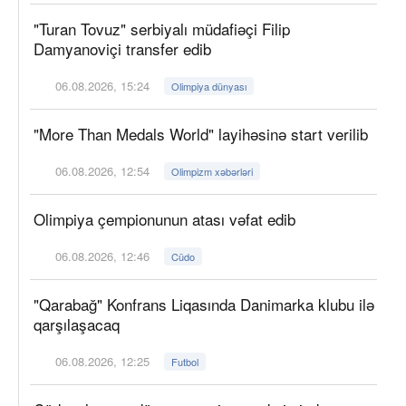
"Turan Tovuz" serbiyalı müdafiəçi Filip
Damyanoviçi transfer edib
06.08.2026, 15:24
Olimpiya dünyası
"More Than Medals World" layihəsinə start verilib
06.08.2026, 12:54
Olimpizm xəbərləri
Olimpiya çempionunun atası vəfat edib
06.08.2026, 12:46
Cüdo
"Qarabağ" Konfrans Liqasında Danimarka klubu ilə
qarşılaşacaq
06.08.2026, 12:25
Futbol