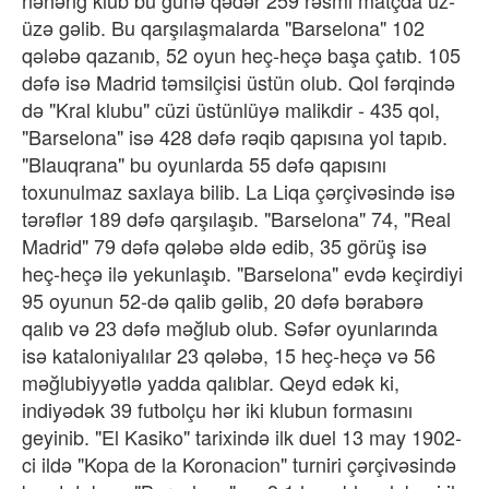
üzə gəlib. Bu qarşılaşmalarda "Barselona" 102
qələbə qazanıb, 52 oyun heç-heçə başa çatıb. 105
dəfə isə Madrid təmsilçisi üstün olub. Qol fərqində
də "Kral klubu" cüzi üstünlüyə malikdir - 435 qol,
"Barselona" isə 428 dəfə rəqib qapısına yol tapıb.
"Blauqrana" bu oyunlarda 55 dəfə qapısını
toxunulmaz saxlaya bilib. La Liqa çərçivəsində isə
tərəflər 189 dəfə qarşılaşıb. "Barselona" 74, "Real
Madrid" 79 dəfə qələbə əldə edib, 35 görüş isə
heç-heçə ilə yekunlaşıb. "Barselona" evdə keçirdiyi
95 oyunun 52-də qalib gəlib, 20 dəfə bərabərə
qalıb və 23 dəfə məğlub olub. Səfər oyunlarında
isə kataloniyalılar 23 qələbə, 15 heç-heçə və 56
məğlubiyyətlə yadda qalıblar. Qeyd edək ki,
indiyədək 39 futbolçu hər iki klubun formasını
geyinib. "El Kasiko" tarixində ilk duel 13 may 1902-
ci ildə "Kopa de la Koronacion" turniri çərçivəsində