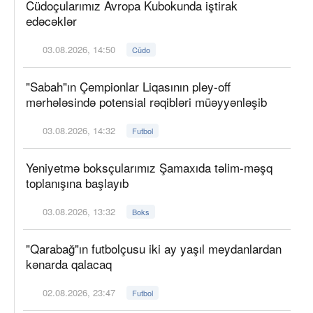
Cüdoçularımız Avropa Kubokunda iştirak
edəcəklər
03.08.2026, 14:50
Cüdo
"Sabah"ın Çempionlar Liqasının pley-off
mərhələsində potensial rəqibləri müəyyənləşib
03.08.2026, 14:32
Futbol
Yeniyetmə boksçularımız Şamaxıda təlim-məşq
toplanışına başlayıb
03.08.2026, 13:32
Boks
"Qarabağ"ın futbolçusu iki ay yaşıl meydanlardan
kənarda qalacaq
02.08.2026, 23:47
Futbol