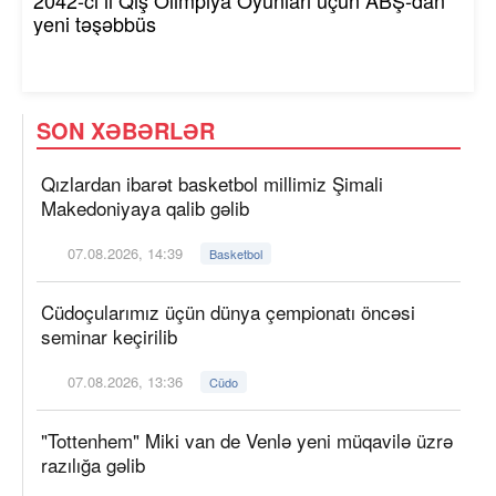
yeni təşəbbüs
SON XƏBƏRLƏR
Qızlardan ibarət basketbol millimiz Şimali
Makedoniyaya qalib gəlib
07.08.2026, 14:39
Basketbol
Cüdoçularımız üçün dünya çempionatı öncəsi
seminar keçirilib
07.08.2026, 13:36
Cüdo
"Tottenhem" Miki van de Venlə yeni müqavilə üzrə
razılığa gəlib