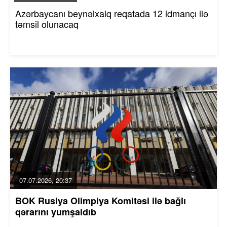
Azərbaycanı beynəlxalq reqatada 12 idmançı ilə
təmsil olunacaq
07.07.2026, 20:37
BOK Rusiya Olimpiya Komitəsi ilə bağlı
qərarını yumşaldıb