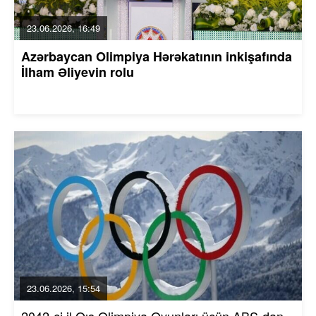
23.06.2026, 16:49
Azərbaycan Olimpiya Hərəkatının inkişafında
İlham Əliyevin rolu
23.06.2026, 15:54
2042-ci il Qış Olimpiya Oyunları üçün ABŞ-dan