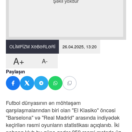
OLIMPIZM XƏBƏRLƏRI
26.04.2025, 13:20
A+
A-
Paylaşın
Futbol dünyasının ən möhtəşəm
qarşılaşmalarından biri olan "El Klasiko" öncəsi
"Barselona" və "Real Madrid" arasında indiyədək
keçirilən rəsmi oyunların statistikası açıqlanıb. İki
nəhəng klub bu günə qədər 259 rəsmi matçda üz-