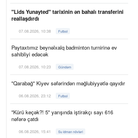
"Lids Yunayted" tarixinin ən bahalı transferini
reallaşdırdı
07.08.2026, 10:38
Futbol
Paytaxtımız beynəlxalq badminton turnirinə ev
sahibliyi edəcək
07.08.2026, 10:23
Gündəm
"Qarabağ" Kiyev səfərindən məğlubiyyətlə qayıdır
06.08.2026, 23:12
Futbol
"Kürü keçək?! 5" yarışında iştirakçı sayı 616
nəfərə çatdı
06.08.2026, 15:41
Su idman növləri