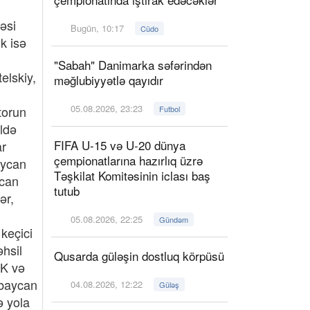
Bugün, 10:17
Cüdo
"Sabah" Danimarka səfərindən
məğlubiyyətlə qayıdır
05.08.2026, 23:23
Futbol
FIFA U-15 və U-20 dünya
çempionatlarına hazırlıq üzrə
Təşkilat Komitəsinin iclası baş
tutub
05.08.2026, 22:25
Gündəm
Qusarda güləşin dostluq körpüsü
04.08.2026, 12:22
Güləş