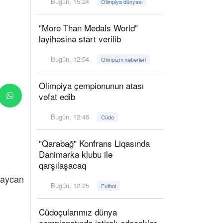
Bugün, 15:24
Olimpiya dünyası
"More Than Medals World"
layihəsinə start verilib
Bugün, 12:54
Olimpizm xəbərləri
Olimpiya çempionunun atası
vəfat edib
Bugün, 12:46
Cüdo
"Qarabağ" Konfrans Liqasında
Danimarka klubu ilə
qarşılaşacaq
Bugün, 12:25
Futbol
Cüdoçularımız dünya
çempionatında iştirak edəcəklər