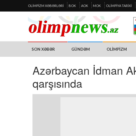
OLIMPIZM XƏBƏRLƏRI
BOK
AOK
MOK
OLIMPIYA TARIXI
SON XƏBƏR
GÜNDƏM
OLIMPIZM
Azərbaycan İdman Aka
qarşısında