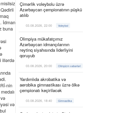
Çimərlik voleybolu üzrə
Azərbaycan çempionatının püşkü
atılıb
03.08.2026, 22:00
Voleybol
Olimpiya mükafatçımız
Azərbaycan idmançılarının
reytinq siyahısında liderliyini
qoruyub
03.08.2026, 20:00
Olimpizm xəbərləri
Yardımlıda akrobatika və
aerobika gimnastikası üzrə ölkə
çempionatı keçiriləcək
03.08.2026, 18:40
Gimnastika