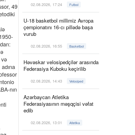
02.08.2026, 17:24
Futbol
U-18 basketbol millimiz Avropa
çempionatını 16-cı pillədə başa
vurub
02.08.2026, 16:55
Basketbol
Həvəskar velosipedçilər arasında
Federasiya Kuboku keçirilib
02.08.2026, 14:43
Velosiped
Azərbaycan Atletika
Federasiyasının məşqçisi vəfat
edib
02.08.2026, 13:01
Atletika