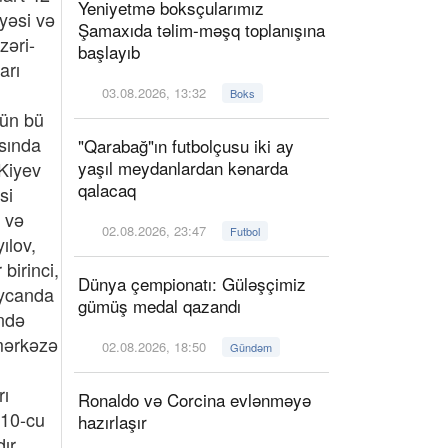
Yeniyetmə boksçularımız
Şamaxıda təlim-məşq toplanışına
başlayıb
03.08.2026, 13:32
Boks
"Qarabağ"ın futbolçusu iki ay
yaşıl meydanlardan kənarda
qalacaq
02.08.2026, 23:47
Futbol
Dünya çempionatı: Güləşçimiz
gümüş medal qazandı
02.08.2026, 18:50
Gündəm
Ronaldo və Corcina evlənməyə
hazırlaşır