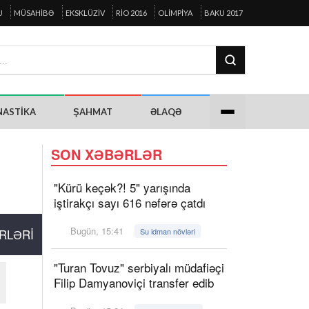
U
MÜSAHIBƏ
EKSKLÜZIV
RIO 2016
OLIMPIYA
BAKU 2017
NASTIKA
ŞAHMAT
ƏLAQƏ
SON XƏBƏRLƏR
"Kürü keçək?! 5" yarışında
iştirakçı sayı 616 nəfərə çatdı
Bugün, 15:41
RLƏRI
Su idman növləri
"Turan Tovuz" serbiyalı müdafiəçi
Filip Damyanoviçi transfer edib