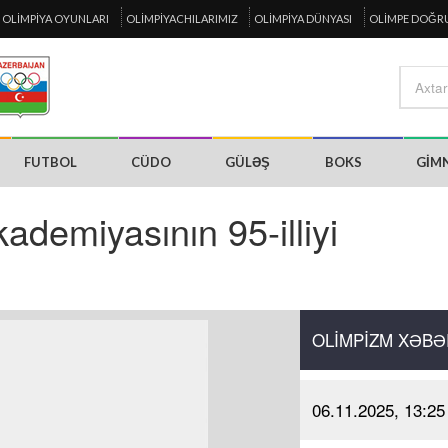
OLIMPIYA OYUNLARI
OLIMPIYACHILARIMIZ
OLIMPIYA DÜNYASI
OLIMPE DOĞR
FUTBOL
CÜDO
GÜLƏŞ
BOKS
GIM
demiyasının 95-illiyi
OLIMPIZM XƏBƏ
06.11.2025, 13:25