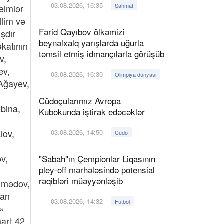
03.08.2026, 16:35
Şahmat
Fərid Qayıbov ölkəmizi
beynəlxalq yarışlarda uğurla
təmsil etmiş idmançılarla görüşüb
03.08.2026, 16:30
Olimpiya dünyası
Cüdoçularımız Avropa
Kubokunda iştirak edəcəklər
03.08.2026, 14:50
Cüdo
"Sabah"ın Çempionlar Liqasının
pley-off mərhələsində potensial
rəqibləri müəyyənləşib
03.08.2026, 14:32
Futbol