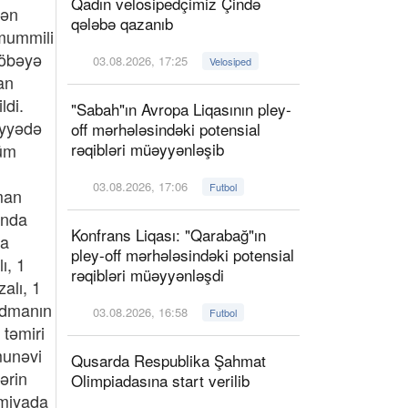
Qadın velosipedçimiz Çində
qələbə qazanıb
03.08.2026, 17:25
Velosiped
"Sabah"ın Avropa Liqasının pley-
off mərhələsindəki potensial
rəqibləri müəyyənləşib
03.08.2026, 17:06
Futbol
Konfrans Liqası: "Qarabağ"ın
pley-off mərhələsindəki potensial
rəqibləri müəyyənləşdi
03.08.2026, 16:58
Futbol
Qusarda Respublika Şahmat
Olimpiadasına start verilib