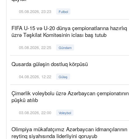
05.08.2026, 23:23
Futbol
FIFA U-15 və U-20 dünya çempionatlarına hazırlıq
üzrə Təşkilat Komitəsinin iclası baş tutub
05.08.2026, 22:25
Gündəm
Qusarda güləşin dostluq körpüsü
04.08.2026, 12:22
Güləş
Çimərlik voleybolu üzrə Azərbaycan çempionatının
püşkü atılıb
03.08.2026, 22:00
Voleybol
Olimpiya mükafatçımız Azərbaycan idmançılarının
reytinq siyahısında liderliyini qoruyub