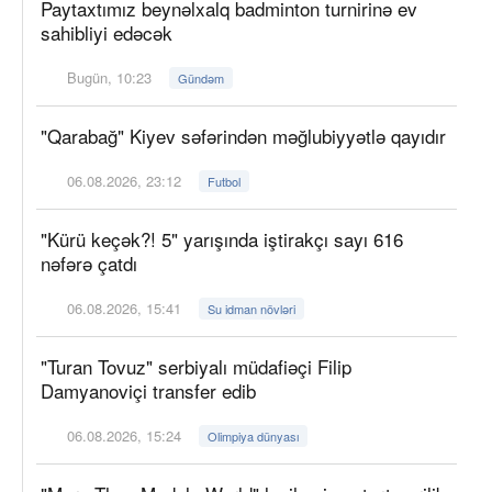
Paytaxtımız beynəlxalq badminton turnirinə ev
sahibliyi edəcək
Bugün, 10:23
Gündəm
"Qarabağ" Kiyev səfərindən məğlubiyyətlə qayıdır
06.08.2026, 23:12
Futbol
"Kürü keçək?! 5" yarışında iştirakçı sayı 616
nəfərə çatdı
06.08.2026, 15:41
Su idman növləri
"Turan Tovuz" serbiyalı müdafiəçi Filip
Damyanoviçi transfer edib
06.08.2026, 15:24
Olimpiya dünyası