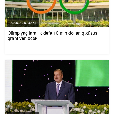
29.06.2026, 09:53
Olimpiyaçılara ilk dəfə 10 min dollarlıq xüsusi
qrant veriləcək