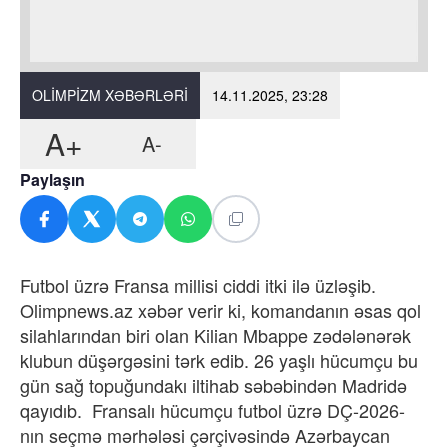
OLIMPIZM XƏBƏRLƏRI
14.11.2025, 23:28
A+
A-
Paylaşın
Futbol üzrə Fransa millisi ciddi itki ilə üzləşib.
Olimpnews.az xəbər verir ki, komandanın əsas qol
silahlarından biri olan Kilian Mbappe zədələnərək
klubun düşərgəsini tərk edib. 26 yaşlı hücumçu bu
gün sağ topuğundakı iltihab səbəbindən Madridə
qayıdıb. Fransalı hücumçu futbol üzrə DÇ-2026-
nın seçmə mərhələsi çərçivəsində Azərbaycan