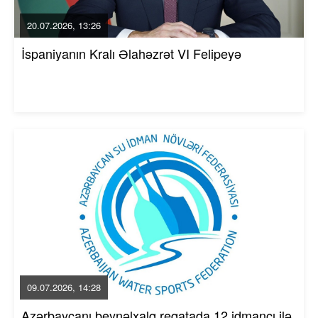
20.07.2026, 13:26
İspaniyanın Kralı Əlahəzrət VI Felipeyə
09.07.2026, 14:28
Azərbaycanı beynəlxalq reqatada 12 idmançı ilə