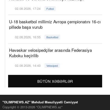
02.08.2026, 17:24
Futbol
U-18 basketbol millimiz Avropa çempionatını 16-cı
pillədə başa vurub
02.08.2026, 16:55
Basketbol
Həvəskar velosipedçilər arasında Federasiya
Kuboku keçirilib
02.08.2026, 14:43
Velosiped
BÜTÜN XƏBƏRLƏR
"OLIMPNEWS.AZ" Məhdud Məsuliyyətli Cəmiyyət
Copyright © 2013-2026 "OLIMPNEWS.az"