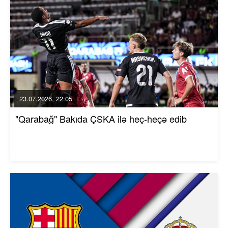
23.07.2026, 22:05
"Qarabağ" Bakıda ÇSKA ilə heç-heçə edib