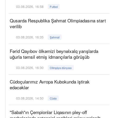
03.08.2026, 16:58
Futbol
Qusarda Respublika Şahmat Olimpiadasına start
verilib
03.08.2026, 16:35
Şahmat
Fərid Qayıbov ölkəmizi beynəlxalq yarışlarda
uğurla təmsil etmiş idmançılarla görüşüb
03.08.2026, 16:30
Olimpiya dünyası
Cüdoçularımız Avropa Kubokunda iştirak
edəcəklər
03.08.2026, 14:50
Cüdo
"Sabah"ın Çempionlar Liqasının pley-off
mərhələsində potensial rəqibləri müəyyənləşib