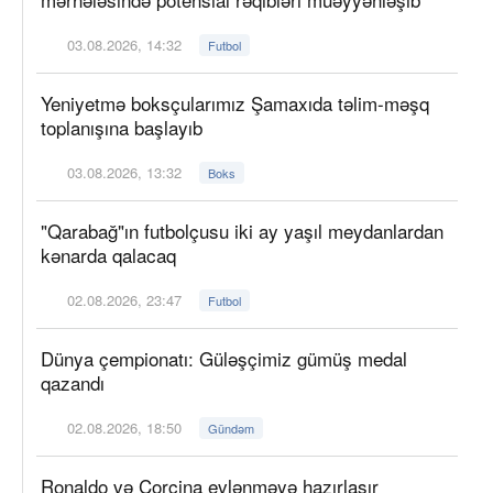
03.08.2026, 14:32
Futbol
Yeniyetmə boksçularımız Şamaxıda təlim-məşq
toplanışına başlayıb
03.08.2026, 13:32
Boks
"Qarabağ"ın futbolçusu iki ay yaşıl meydanlardan
kənarda qalacaq
02.08.2026, 23:47
Futbol
Dünya çempionatı: Güləşçimiz gümüş medal
qazandı
02.08.2026, 18:50
Gündəm
Ronaldo və Corcina evlənməyə hazırlaşır