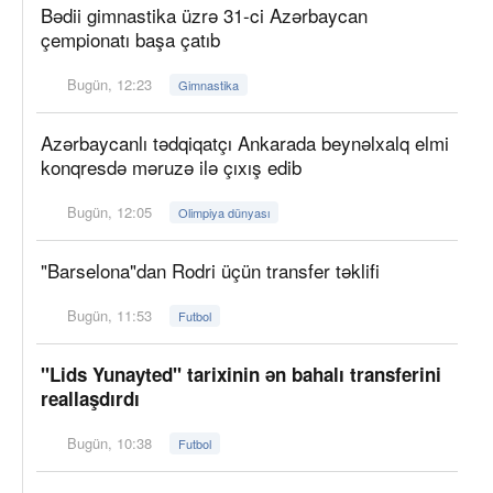
Bədii gimnastika üzrə 31-ci Azərbaycan
çempionatı başa çatıb
Bugün, 12:23
Gimnastika
Azərbaycanlı tədqiqatçı Ankarada beynəlxalq elmi
konqresdə məruzə ilə çıxış edib
Bugün, 12:05
Olimpiya dünyası
"Barselona"dan Rodri üçün transfer təklifi
Bugün, 11:53
Futbol
"Lids Yunayted" tarixinin ən bahalı transferini
reallaşdırdı
Bugün, 10:38
Futbol