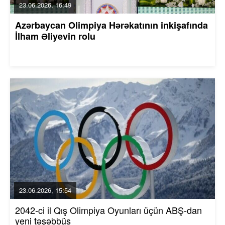
23.06.2026, 16:49
Azərbaycan Olimpiya Hərəkatının inkişafında
İlham Əliyevin rolu
23.06.2026, 15:54
2042-ci il Qış Olimpiya Oyunları üçün ABŞ-dan
yeni təşəbbüs