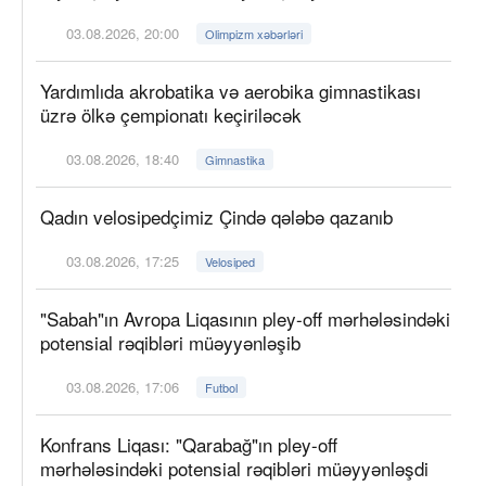
03.08.2026, 20:00
Olimpizm xəbərləri
Yardımlıda akrobatika və aerobika gimnastikası
üzrə ölkə çempionatı keçiriləcək
03.08.2026, 18:40
Gimnastika
Qadın velosipedçimiz Çində qələbə qazanıb
03.08.2026, 17:25
Velosiped
"Sabah"ın Avropa Liqasının pley-off mərhələsindəki
potensial rəqibləri müəyyənləşib
03.08.2026, 17:06
Futbol
Konfrans Liqası: "Qarabağ"ın pley-off
mərhələsindəki potensial rəqibləri müəyyənləşdi