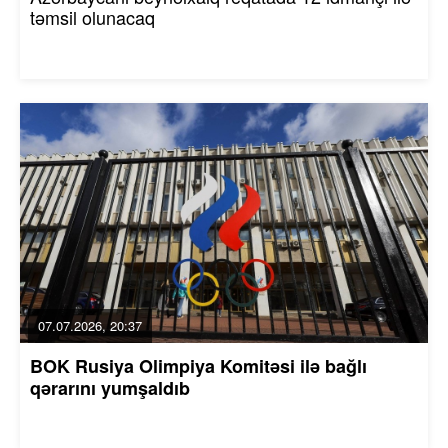
təmsil olunacaq
07.07.2026, 20:37
BOK Rusiya Olimpiya Komitəsi ilə bağlı
qərarını yumşaldıb