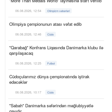
"More Than Medals World" layihəsinə start verilib
06.08.2026, 12:54
Olimpizm xəbərləri
Olimpiya çempionunun atası vəfat edib
06.08.2026, 12:46
Cüdo
"Qarabağ" Konfrans Liqasında Danimarka klubu ilə
qarşılaşacaq
06.08.2026, 12:25
Futbol
Cüdoçularımız dünya çempionatında iştirak
edəcəklər
06.08.2026, 10:17
Cüdo
"Sabah" Danimarka səfərindən məğlubiyyətlə
qayıdır