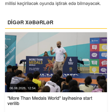
millisi keçiriləcək oyunda iştirak edə bilməyəcək.
DİGƏR XƏBƏRLƏR
06.08.2026, 12:54
"More Than Medals World" layihəsinə start
verilib