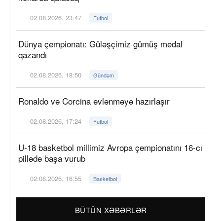
02.08.2026, 23:47
Futbol
Dünya çempionatı: Güləşçimiz gümüş medal
qazandı
02.08.2026, 18:50
Gündəm
Ronaldo və Corcina evlənməyə hazırlaşır
02.08.2026, 17:24
Futbol
U-18 basketbol millimiz Avropa çempionatını 16-cı
pillədə başa vurub
02.08.2026, 16:55
Basketbol
BÜTÜN XƏBƏRLƏR