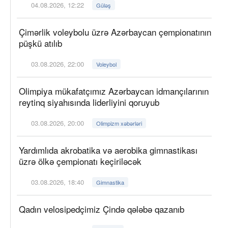
04.08.2026, 12:22
Güləş
Çimərlik voleybolu üzrə Azərbaycan çempionatının
püşkü atılıb
03.08.2026, 22:00
Voleybol
Olimpiya mükafatçımız Azərbaycan idmançılarının
reytinq siyahısında liderliyini qoruyub
03.08.2026, 20:00
Olimpizm xəbərləri
Yardımlıda akrobatika və aerobika gimnastikası
üzrə ölkə çempionatı keçiriləcək
03.08.2026, 18:40
Gimnastika
Qadın velosipedçimiz Çində qələbə qazanıb