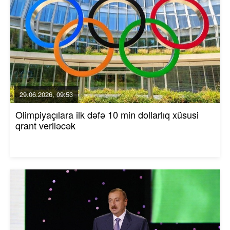
29.06.2026, 09:53
Olimpiyaçılara ilk dəfə 10 min dollarlıq xüsusi
qrant veriləcək