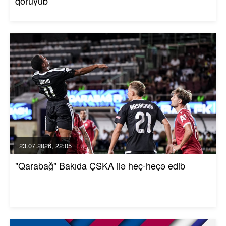
qoruyub
23.07.2026, 22:05
"Qarabağ" Bakıda ÇSKA ilə heç-heçə edib