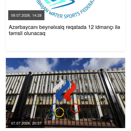
09.07.2026, 14:28
Azərbaycanı beynəlxalq reqatada 12 idmançı ilə
təmsil olunacaq
07.07.2026, 20:37