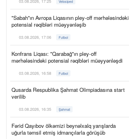
03.08.2026, 17:25
Velosiped
"Sabah"ın Avropa Liqasının pley-off mərhələsindəki
potensial rəqibləri müəyyənləşib
03.08.2026, 17:06
Futbol
Konfrans Liqası: "Qarabağ"ın pley-off
mərhələsindəki potensial rəqibləri müəyyənləşdi
03.08.2026, 16:58
Futbol
Qusarda Respublika Şahmat Olimpiadasına start
verilib
03.08.2026, 16:35
Şahmat
Fərid Qayıbov ölkəmizi beynəlxalq yarışlarda
uğurla təmsil etmiş idmançılarla görüşüb