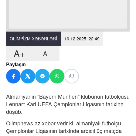
OLIMPIZM XƏBƏRLƏRI
10.12.2025, 22:49
A+
A-
Paylaşın
Almaniyanın "Bayern Münhen" klubunun futbolçusu
Lennart Karl UEFA Çempionlar Liqasının tarixinə
düşüb.
Olimpnews.az xəbər verir ki, almaniyalı futbolçu
Çempionlar Liqasının tarixində ardıcıl üç matçda