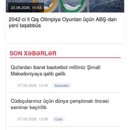
23.06.2026, 15:54
2042-ci il Qış Olimpiya Oyunları üçün ABŞ-dan
yeni təşəbbüs
SON XƏBƏRLƏR
Qızlardan ibarət basketbol millimiz Şimali
Makedoniyaya qalib gəlib
07.08.2026, 14:39
Basketbol
Cüdoçularımız üçün dünya çempionatı öncəsi
seminar keçirilib
07.08.2026, 13:36
Cüdo