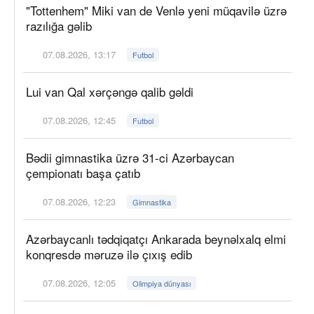
"Tottenhem" Miki van de Venlə yeni müqavilə üzrə
razılığa gəlib
07.08.2026, 13:17
Futbol
Lui van Qal xərçəngə qalib gəldi
07.08.2026, 12:45
Futbol
Bədii gimnastika üzrə 31-ci Azərbaycan
çempionatı başa çatıb
07.08.2026, 12:23
Gimnastika
Azərbaycanlı tədqiqatçı Ankarada beynəlxalq elmi
konqresdə məruzə ilə çıxış edib
07.08.2026, 12:05
Olimpiya dünyası