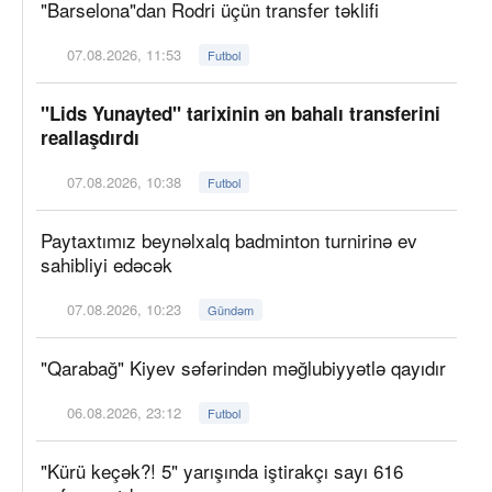
"Barselona"dan Rodri üçün transfer təklifi
07.08.2026, 11:53
Futbol
"Lids Yunayted" tarixinin ən bahalı transferini
reallaşdırdı
07.08.2026, 10:38
Futbol
Paytaxtımız beynəlxalq badminton turnirinə ev
sahibliyi edəcək
07.08.2026, 10:23
Gündəm
"Qarabağ" Kiyev səfərindən məğlubiyyətlə qayıdır
06.08.2026, 23:12
Futbol
"Kürü keçək?! 5" yarışında iştirakçı sayı 616