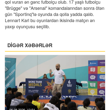
qol vuran ən gənc futbolçu olub. 17 yaşlı futbolçu
"Brügge" və "Arsenal" komandalarından sonra ötən
gün "Sportinq"lə oyunda da qolla yadda qalıb.
Lennart Karl bu oyunlardan ikisində matçın ən
yaxşı oyunçusu seçilib.
DİGƏR XƏBƏRLƏR
06.08.2026, 12:54