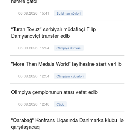
nəfərə çatdı
06.08.2026, 15:41
Su idman növləri
"Turan Tovuz" serbiyalı müdafiəçi Filip
Damyanoviçi transfer edib
06.08.2026, 15:24
Olimpiya dünyası
"More Than Medals World" layihəsinə start verilib
06.08.2026, 12:54
Olimpizm xəbərləri
Olimpiya çempionunun atası vəfat edib
06.08.2026, 12:46
Cüdo
"Qarabağ" Konfrans Liqasında Danimarka klubu ilə
qarşılaşacaq