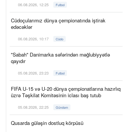
06.08.2026, 12:25
Futbol
Cüdoçularımız dünya çempionatında iştirak
edəcəklər
06.08.2026, 10:17
Cüdo
"Sabah" Danimarka səfərindən məğlubiyyətlə
qayıdır
05.08.2026, 23:23
Futbol
FIFA U-15 və U-20 dünya çempionatlarına hazırlıq
üzrə Təşkilat Komitəsinin iclası baş tutub
05.08.2026, 22:25
Gündəm
Qusarda güləşin dostluq körpüsü