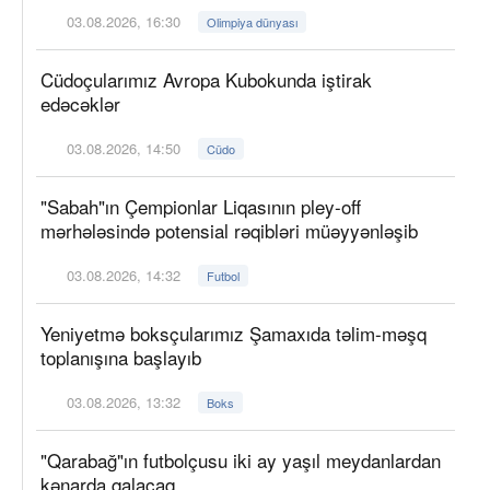
03.08.2026, 16:30
Olimpiya dünyası
Cüdoçularımız Avropa Kubokunda iştirak
edəcəklər
03.08.2026, 14:50
Cüdo
"Sabah"ın Çempionlar Liqasının pley-off
mərhələsində potensial rəqibləri müəyyənləşib
03.08.2026, 14:32
Futbol
Yeniyetmə boksçularımız Şamaxıda təlim-məşq
toplanışına başlayıb
03.08.2026, 13:32
Boks
"Qarabağ"ın futbolçusu iki ay yaşıl meydanlardan
kənarda qalacaq