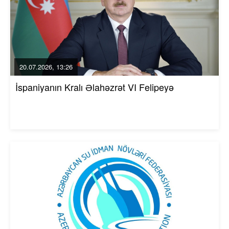
20.07.2026, 13:26
İspaniyanın Kralı Əlahəzrət VI Felipeyə