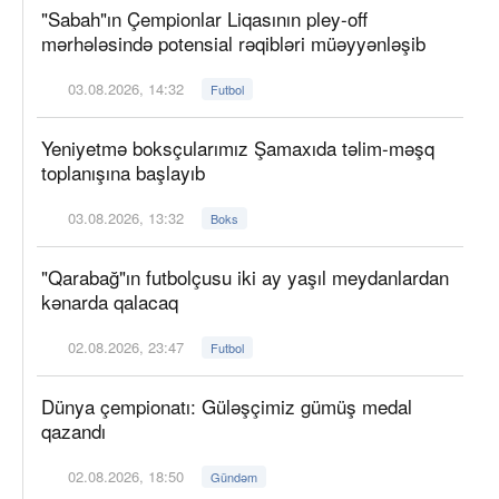
"Sabah"ın Çempionlar Liqasının pley-off
mərhələsində potensial rəqibləri müəyyənləşib
03.08.2026, 14:32
Futbol
Yeniyetmə boksçularımız Şamaxıda təlim-məşq
toplanışına başlayıb
03.08.2026, 13:32
Boks
"Qarabağ"ın futbolçusu iki ay yaşıl meydanlardan
kənarda qalacaq
02.08.2026, 23:47
Futbol
Dünya çempionatı: Güləşçimiz gümüş medal
qazandı
02.08.2026, 18:50
Gündəm