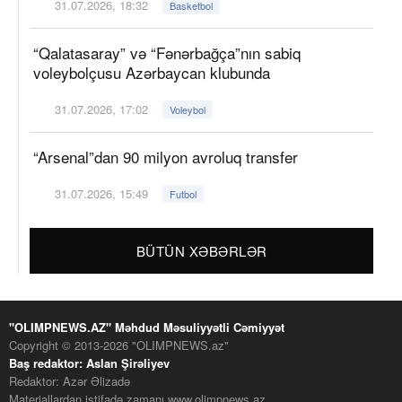
31.07.2026, 18:32
Basketbol
“Qalatasaray” və “Fənərbağça”nın sabiq
voleybolçusu Azərbaycan klubunda
31.07.2026, 17:02
Voleybol
“Arsenal”dan 90 milyon avroluq transfer
31.07.2026, 15:49
Futbol
BÜTÜN XƏBƏRLƏR
"OLIMPNEWS.AZ" Məhdud Məsuliyyətli Cəmiyyət
Copyright © 2013-2026 "OLIMPNEWS.az"
Baş redaktor: Aslan Şirəliyev
Redaktor: Azər Əlizadə
Materiallardan istifadə zamanı www.olimpnews.az