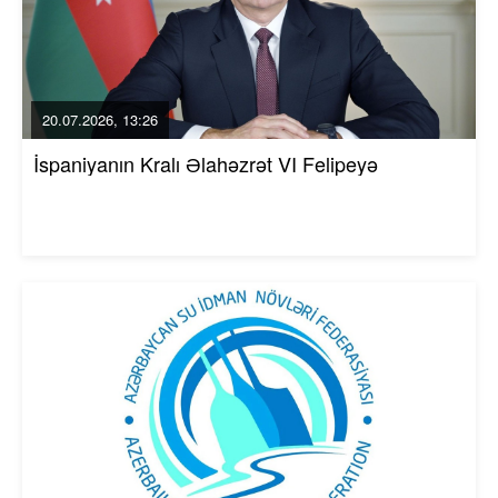
20.07.2026, 13:26
İspaniyanın Kralı Əlahəzrət VI Felipeyə