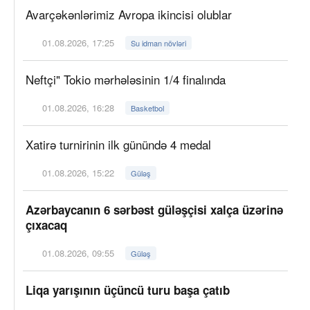
Avarçəkənlərimiz Avropa ikincisi olublar
01.08.2026, 17:25
Su idman növləri
Neftçi" Tokio mərhələsinin 1/4 finalında
01.08.2026, 16:28
Basketbol
Xatirə turnirinin ilk günündə 4 medal
01.08.2026, 15:22
Güləş
Azərbaycanın 6 sərbəst güləşçisi xalça üzərinə
çıxacaq
01.08.2026, 09:55
Güləş
Liqa yarışının üçüncü turu başa çatıb