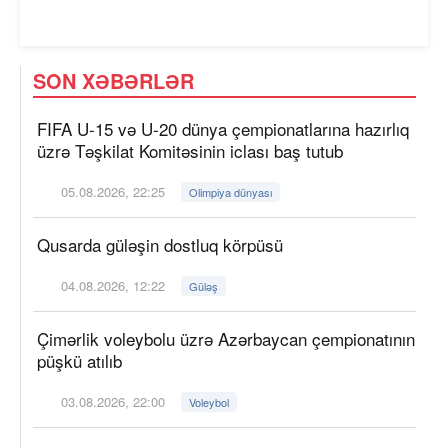
SON XƏBƏRLƏR
FIFA U-15 və U-20 dünya çempionatlarına hazırlıq
üzrə Təşkilat Komitəsinin iclası baş tutub
05.08.2026, 22:25
Olimpiya dünyası
Qusarda güləşin dostluq körpüsü
04.08.2026, 12:22
Güləş
Çimərlik voleybolu üzrə Azərbaycan çempionatının
püşkü atılıb
03.08.2026, 22:00
Voleybol