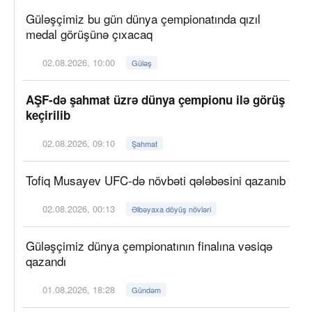
Güləşçimiz bu gün dünya çempionatında qızıl
medal görüşünə çıxacaq
02.08.2026, 10:00
Güləş
AŞF-də şahmat üzrə dünya çempionu ilə görüş
keçirilib
02.08.2026, 09:10
Şahmat
Tofiq Musayev UFC-də növbəti qələbəsini qazanıb
02.08.2026, 00:13
Əlbəyaxa döyüş növləri
Güləşçimiz dünya çempionatının finalına vəsiqə
qazandı
01.08.2026, 18:28
Gündəm