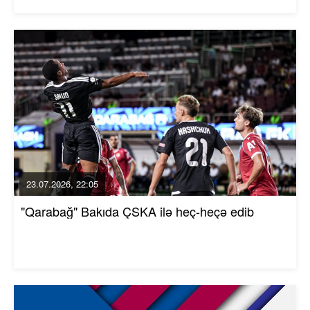
23.07.2026, 22:05
"Qarabağ" Bakıda ÇSKA ilə heç-heçə edib