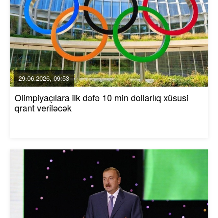
29.06.2026, 09:53
Olimpiyaçılara ilk dəfə 10 min dollarlıq xüsusi
qrant veriləcək