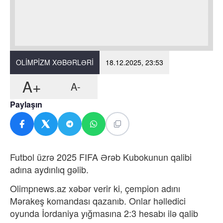
OLIMPIZM XƏBƏRLƏRI
18.12.2025, 23:53
A+
A-
Paylaşın
Futbol üzrə 2025 FIFA Ərəb Kubokunun qalibi
adına aydınlıq gəlib.
Olimpnews.az xəbər verir ki, çempion adını
Mərakeş komandası qazanıb. Onlar həlledici
oyunda İordaniya yığmasına 2:3 hesabı ilə qalib