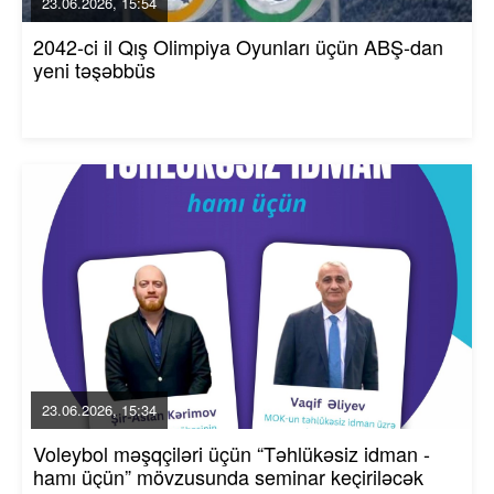
23.06.2026, 15:54
2042-ci il Qış Olimpiya Oyunları üçün ABŞ-dan
yeni təşəbbüs
23.06.2026, 15:34
Voleybol məşqçiləri üçün “Təhlükəsiz idman -
hamı üçün” mövzusunda seminar keçiriləcək