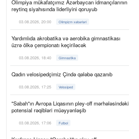
Olimpiya mükafatçımız Azərbaycan idmançılarının
reytinq siyahısında liderliyini qoruyub
03.08.2026, 20:00
Olimpizm xəbərləri
Yardımlıda akrobatika və aerobika gimnastikası
üzrə ölkə çempionatı keçiriləcək
03.08.2026, 18:40
Gimnastika
Qadın velosipedçimiz Çində qələbə qazanıb
03.08.2026, 17:25
Velosiped
"Sabah"ın Avropa Liqasının pley-off mərhələsindəki
potensial rəqibləri müəyyənləşib
03.08.2026, 17:06
Futbol