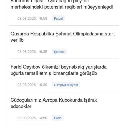
Konfrans Liqası: "Qarabağ"ın pley-off
mərhələsindəki potensial rəqibləri müəyyənləşdi
03.08.2026, 16:58
Futbol
Qusarda Respublika Şahmat Olimpiadasına start
verilib
03.08.2026, 16:35
Şahmat
Fərid Qayıbov ölkəmizi beynəlxalq yarışlarda
uğurla təmsil etmiş idmançılarla görüşüb
03.08.2026, 16:30
Olimpiya dünyası
Cüdoçularımız Avropa Kubokunda iştirak
edəcəklər
03.08.2026, 14:50
Cüdo