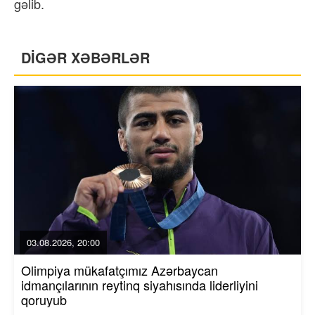
gəlib.
DİGƏR XƏBƏRLƏR
03.08.2026, 20:00
Olimpiya mükafatçımız Azərbaycan
idmançılarının reytinq siyahısında liderliyini
qoruyub