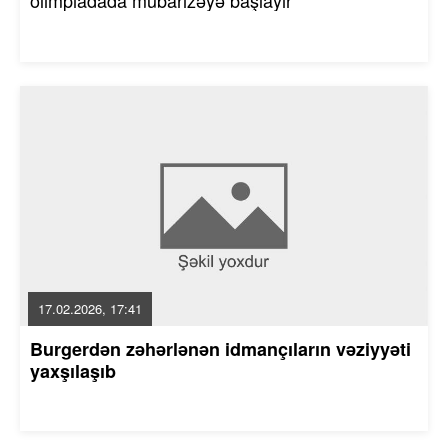
17.02.2026, 17:41
Burgerdən zəhərlənən idmançıların vəziyyəti
yaxşılaşıb