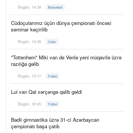
Bugün, 14:39
Basketbol
Cüdoçularımız üçün dünya çempionatı öncəsi
seminar keçirilib
Bugün, 13:36
Cüdo
"Tottenhem" Miki van de Venlə yeni müqavilə üzrə
razılığa gəlib
Bugün, 13:17
Futbol
Lui van Qal xərçəngə qalib gəldi
Bugün, 12:45
Futbol
Bədii gimnastika üzrə 31-ci Azərbaycan
çempionatı başa çatıb