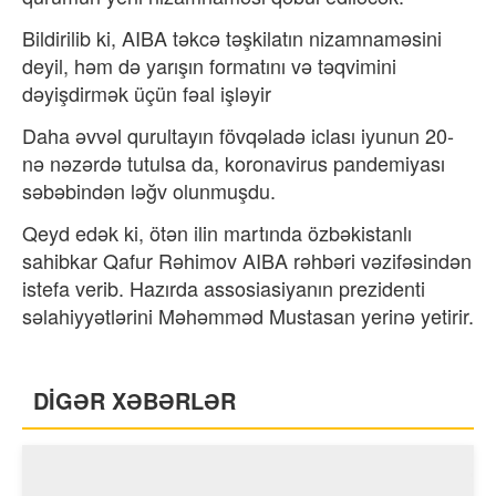
Bildirilib ki, AIBA təkcə təşkilatın nizamnaməsini
deyil, həm də yarışın formatını və təqvimini
dəyişdirmək üçün fəal işləyir
Daha əvvəl qurultayın fövqəladə iclası iyunun 20-
nə nəzərdə tutulsa da, koronavirus pandemiyası
səbəbindən ləğv olunmuşdu.
Qeyd edək ki, ötən ilin martında özbəkistanlı
sahibkar Qafur Rəhimov AIBA rəhbəri vəzifəsindən
istefa verib. Hazırda assosiasiyanın prezidenti
səlahiyyətlərini Məhəmməd Mustasan yerinə yetirir.
DİGƏR XƏBƏRLƏR