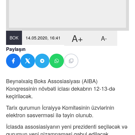
A+
A-
BOK
14.05.2020, 16:41
Paylaşın
Beynəlxalq Boks Assosiasiyası (AIBA)
Konqressinin növbəti iclası dekabrın 12-13-də
keçiriləcək.
Tarix qurumun İcraiyyə Komitəsinin üzvlərinin
elektron səsverməsi ilə təyin olunub.
İclasda assosiasiyanın yeni prezidenti seçiləcək və
qurumun yeni nizamnaməsi qəbul ediləcək.