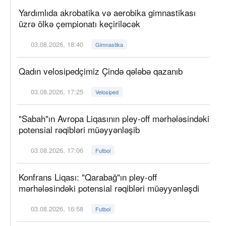
Yardımlıda akrobatika və aerobika gimnastikası
üzrə ölkə çempionatı keçiriləcək
03.08.2026, 18:40
Gimnastika
Qadın velosipedçimiz Çində qələbə qazanıb
03.08.2026, 17:25
Velosiped
"Sabah"ın Avropa Liqasının pley-off mərhələsindəki
potensial rəqibləri müəyyənləşib
03.08.2026, 17:06
Futbol
Konfrans Liqası: "Qarabağ"ın pley-off
mərhələsindəki potensial rəqibləri müəyyənləşdi
03.08.2026, 16:58
Futbol