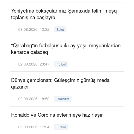
Yeniyetmə boksçularımız Şamaxıda təlim-məşq
toplanışına başlayıb
03.08.2026, 13:32
Boks
"Qarabağ"ın futbolçusu iki ay yaşıl meydanlardan
kənarda qalacaq
02.08.2026, 23:47
Futbol
Dünya çempionatı: Güləşçimiz gümüş medal
qazandı
02.08.2026, 18:50
Gündəm
Ronaldo və Corcina evlənməyə hazırlaşır
02.08.2026, 17:24
Futbol