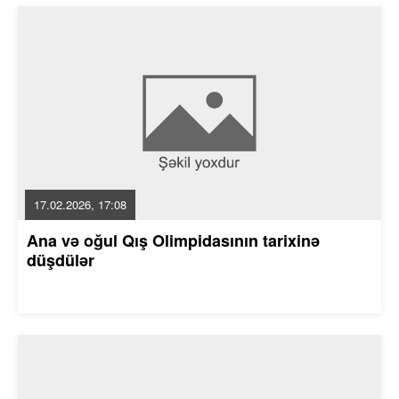
17.02.2026, 17:08
Ana və oğul Qış Olimpidasının tarixinə
düşdülər