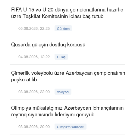
FIFA U-15 və U-20 dünya çempionatlarına hazırlıq
üzrə Təşkilat Komitəsinin iclası baş tutub
05.08.2026, 22:25
Gündəm
Qusarda güləşin dostluq körpüsü
04.08.2026, 12:22
Güləş
Çimərlik voleybolu üzrə Azərbaycan çempionatının
püşkü atılıb
03.08.2026, 22:00
Voleybol
Olimpiya mükafatçımız Azərbaycan idmançılarının
reytinq siyahısında liderliyini qoruyub
03.08.2026, 20:00
Olimpizm xəbərləri