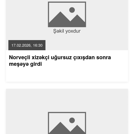
17.02.2026, 16:30
Norveçli xizəkçi uğursuz çıxışdan sonra
meşəyə girdi