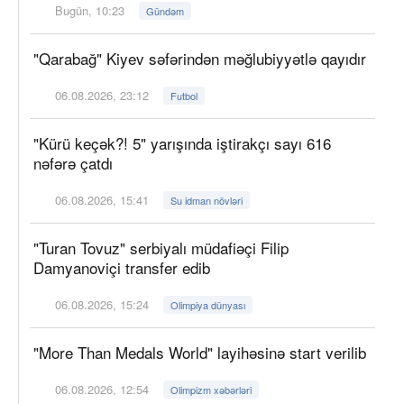
Bugün, 10:23
Gündəm
"Qarabağ" Kiyev səfərindən məğlubiyyətlə qayıdır
06.08.2026, 23:12
Futbol
"Kürü keçək?! 5" yarışında iştirakçı sayı 616
nəfərə çatdı
06.08.2026, 15:41
Su idman növləri
"Turan Tovuz" serbiyalı müdafiəçi Filip
Damyanoviçi transfer edib
06.08.2026, 15:24
Olimpiya dünyası
"More Than Medals World" layihəsinə start verilib
06.08.2026, 12:54
Olimpizm xəbərləri