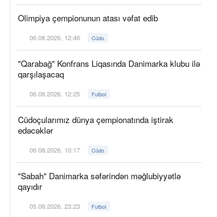
Olimpiya çempionunun atası vəfat edib
06.08.2026, 12:46
Cüdo
"Qarabağ" Konfrans Liqasında Danimarka klubu ilə
qarşılaşacaq
06.08.2026, 12:25
Futbol
Cüdoçularımız dünya çempionatında iştirak
edəcəklər
06.08.2026, 10:17
Cüdo
"Sabah" Danimarka səfərindən məğlubiyyətlə
qayıdır
05.08.2026, 23:23
Futbol