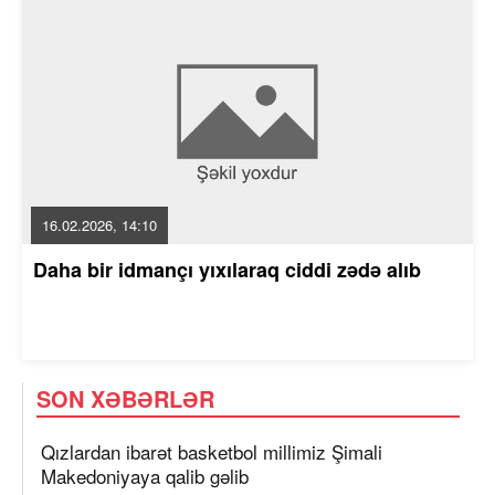
16.02.2026, 14:10
Daha bir idmançı yıxılaraq ciddi zədə alıb
SON XƏBƏRLƏR
Qızlardan ibarət basketbol millimiz Şimali
Makedoniyaya qalib gəlib