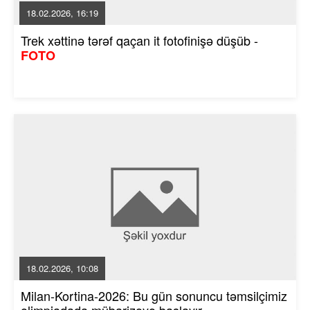
18.02.2026, 16:19
Trek xəttinə tərəf qaçan it fotofinişə düşüb -
FOTO
18.02.2026, 10:08
Milan-Kortina-2026: Bu gün sonuncu təmsilçimiz
olimpiadada mübarizəyə başlayır