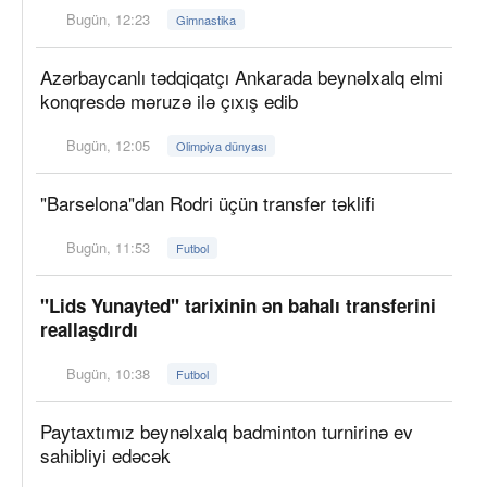
Bugün, 12:23
Gimnastika
Azərbaycanlı tədqiqatçı Ankarada beynəlxalq elmi
konqresdə məruzə ilə çıxış edib
Bugün, 12:05
Olimpiya dünyası
"Barselona"dan Rodri üçün transfer təklifi
Bugün, 11:53
Futbol
"Lids Yunayted" tarixinin ən bahalı transferini
reallaşdırdı
Bugün, 10:38
Futbol
Paytaxtımız beynəlxalq badminton turnirinə ev
sahibliyi edəcək