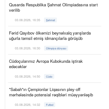
Qusarda Respublika Şahmat Olimpiadasına start
verilib
03.08.2026, 16:35
Şahmat
Fərid Qayıbov ölkəmizi beynəlxalq yarışlarda
uğurla təmsil etmiş idmançılarla görüşüb
03.08.2026, 16:30
Olimpiya dünyası
Cüdoçularımız Avropa Kubokunda iştirak
edəcəklər
03.08.2026, 14:50
Cüdo
"Sabah"ın Çempionlar Liqasının pley-off
mərhələsində potensial rəqibləri müəyyənləşib
03.08.2026, 14:32
Futbol