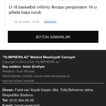
U-18 basketbol millimiz Avropa çempionatını 16-cı
pillədə başa vurub
02.08.2026, 16:55
Basketbol
BÜTÜN XƏBƏRLƏR
"OLIMPNEWS.AZ" Məhdud Məsuliyyətli Cəmiyyət
Copyright © 2013-2026 "OLIMPNEWS.az"
Baş redaktor: Aslan Şirəliyev
Redaktor: Azər Əlizadə
Materiallardan istifadə zamanı www.olimpnews.az
saytına istinad zəruridir
Ünvan:
Fətəli xan Xoyski küçəsi, 98a. Tofiq Bəhramov adına
Respublika Stadionu
Tel:
(012) 564-90-55
E-mail:
[email protected]