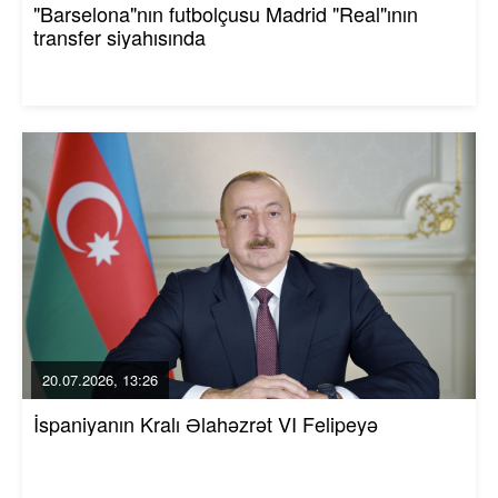
"Barselona"nın futbolçusu Madrid "Real"ının
transfer siyahısında
20.07.2026, 13:26
İspaniyanın Kralı Əlahəzrət VI Felipeyə