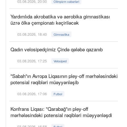
03.08.2026, 20:00
Olimpizm xəbərləri
Yardımlıda akrobatika və aerobika gimnastikası
üzrə ölkə çempionatı keçiriləcək
03.08.2026, 18:40
Gimnastika
Qadın velosipedçimiz Çində qələbə qazanıb
03.08.2026, 17:25
Velosiped
"Sabah"ın Avropa Liqasının pley-off mərhələsindəki
potensial rəqibləri müəyyənləşib
03.08.2026, 17:06
Futbol
Konfrans Liqası: "Qarabağ"ın pley-off
mərhələsindəki potensial rəqibləri müəyyənləşdi
03.08.2026, 16:58
Futbol