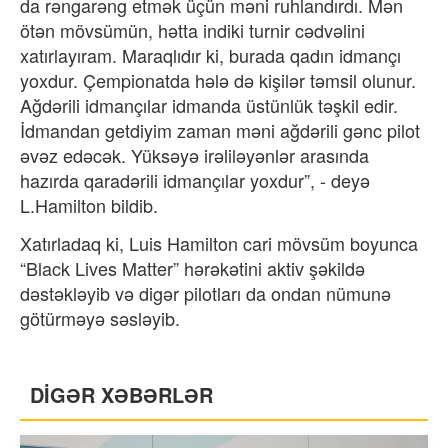
da rəngarəng etmək üçün məni ruhlandırdı. Mən
ötən mövsümün, hətta indiki turnir cədvəlini
xatırlayıram. Maraqlıdır ki, burada qadın idmançı
yoxdur. Çempionatda hələ də kişilər təmsil olunur.
Ağdərili idmançılar idmanda üstünlük təşkil edir.
İdmandan getdiyim zaman məni ağdərili gənc pilot
əvəz edəcək. Yüksəyə irəliləyənlər arasında
hazırda qaradərili idmançılar yoxdur”, - deyə
L.Hamilton bildib.
Xatırladaq ki, Luis Hamilton cari mövsüm boyunca
“Black Lives Matter” hərəkətini aktiv şəkildə
dəstəkləyib və digər pilotları da ondan nümunə
götürməyə səsləyib.
DİGƏR XƏBƏRLƏR