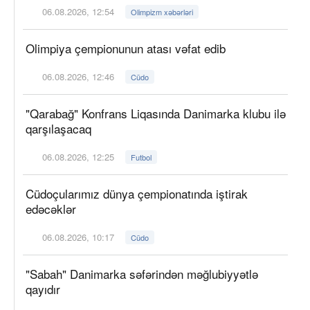
06.08.2026, 12:54
Olimpizm xəbərləri
Olimpiya çempionunun atası vəfat edib
06.08.2026, 12:46
Cüdo
"Qarabağ" Konfrans Liqasında Danimarka klubu ilə
qarşılaşacaq
06.08.2026, 12:25
Futbol
Cüdoçularımız dünya çempionatında iştirak
edəcəklər
06.08.2026, 10:17
Cüdo
"Sabah" Danimarka səfərindən məğlubiyyətlə
qayıdır