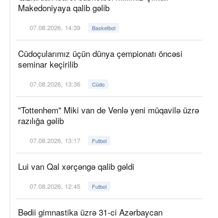
Makedoniyaya qalib gəlib
07.08.2026, 14:39
Basketbol
Cüdoçularımız üçün dünya çempionatı öncəsi
seminar keçirilib
07.08.2026, 13:36
Cüdo
"Tottenhem" Miki van de Venlə yeni müqavilə üzrə
razılığa gəlib
07.08.2026, 13:17
Futbol
Lui van Qal xərçəngə qalib gəldi
07.08.2026, 12:45
Futbol
Bədii gimnastika üzrə 31-ci Azərbaycan