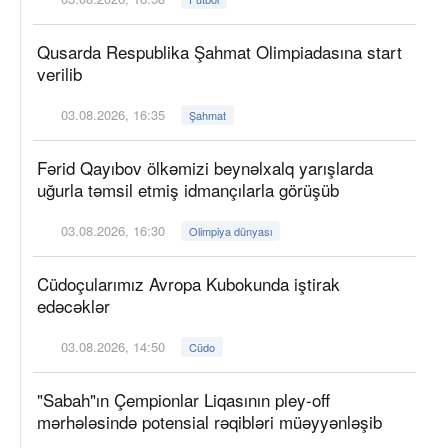
Qusarda Respublika Şahmat Olimpiadasına start
verilib
03.08.2026, 16:35
Şahmat
Fərid Qayıbov ölkəmizi beynəlxalq yarışlarda
uğurla təmsil etmiş idmançılarla görüşüb
03.08.2026, 16:30
Olimpiya dünyası
Cüdoçularımız Avropa Kubokunda iştirak
edəcəklər
03.08.2026, 14:50
Cüdo
"Sabah"ın Çempionlar Liqasının pley-off
mərhələsində potensial rəqibləri müəyyənləşib