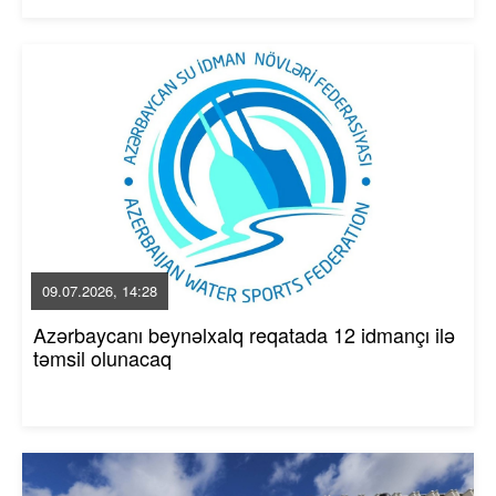
09.07.2026, 14:28
Azərbaycanı beynəlxalq reqatada 12 idmançı ilə
təmsil olunacaq