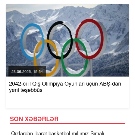
23.06.2026, 15:54
2042-ci il Qış Olimpiya Oyunları üçün ABŞ-dan
yeni təşəbbüs
SON XƏBƏRLƏR
Qızlardan ibarət basketbol millimiz Şimali