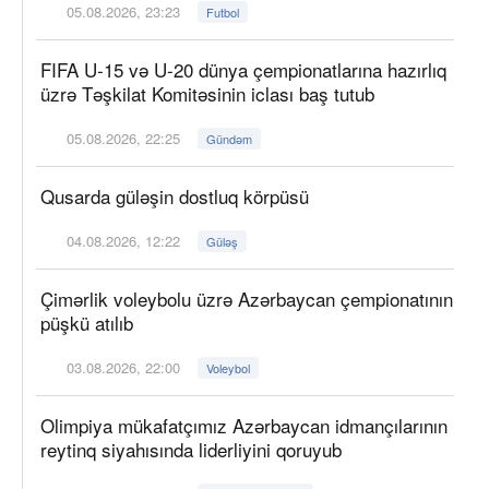
05.08.2026, 23:23
Futbol
FIFA U-15 və U-20 dünya çempionatlarına hazırlıq
üzrə Təşkilat Komitəsinin iclası baş tutub
05.08.2026, 22:25
Gündəm
Qusarda güləşin dostluq körpüsü
04.08.2026, 12:22
Güləş
Çimərlik voleybolu üzrə Azərbaycan çempionatının
püşkü atılıb
03.08.2026, 22:00
Voleybol
Olimpiya mükafatçımız Azərbaycan idmançılarının
reytinq siyahısında liderliyini qoruyub