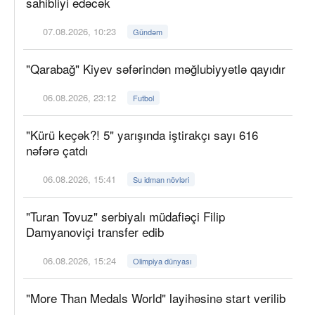
sahibliyi edəcək
07.08.2026, 10:23
Gündəm
"Qarabağ" Kiyev səfərindən məğlubiyyətlə qayıdır
06.08.2026, 23:12
Futbol
"Kürü keçək?! 5" yarışında iştirakçı sayı 616
nəfərə çatdı
06.08.2026, 15:41
Su idman növləri
"Turan Tovuz" serbiyalı müdafiəçi Filip
Damyanoviçi transfer edib
06.08.2026, 15:24
Olimpiya dünyası
"More Than Medals World" layihəsinə start verilib