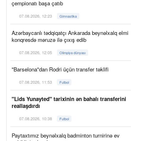
çempionatı başa çatıb
07.08.2026, 12:23
Gimnastika
Azərbaycanlı tədqiqatçı Ankarada beynəlxalq elmi
konqresdə məruzə ilə çıxış edib
07.08.2026, 12:05
Olimpiya dünyası
"Barselona"dan Rodri üçün transfer təklifi
07.08.2026, 11:53
Futbol
"Lids Yunayted" tarixinin ən bahalı transferini
reallaşdırdı
07.08.2026, 10:38
Futbol
Paytaxtımız beynəlxalq badminton turnirinə ev