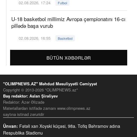
02.08.2026, 17:24
Futbol
U-18 basketbol millimiz Avropa çempionatını 16-cı
pillədə başa vurub
02.08.2026, 16:55
Basketbol
BÜTÜN XƏBƏRLƏR
"OLIMPNEWS.AZ" Məhdud Məsuliyyətli Cəmiyyət
Copyright © 2013-2026 "OLIMPNEWS.az"
Baş redaktor: Aslan Şirəliyev
Redaktor: Azər Əlizadə
Materiallardan istifadə zamanı www.olimpnews.az
saytına istinad zəruridir
Ünvan:
Fətəli xan Xoyski küçəsi, 98a. Tofiq Bəhramov adına
Respublika Stadionu