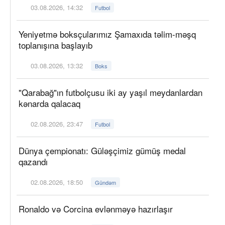
03.08.2026, 14:32
Futbol
Yeniyetmə boksçularımız Şamaxıda təlim-məşq
toplanışına başlayıb
03.08.2026, 13:32
Boks
"Qarabağ"ın futbolçusu iki ay yaşıl meydanlardan
kənarda qalacaq
02.08.2026, 23:47
Futbol
Dünya çempionatı: Güləşçimiz gümüş medal
qazandı
02.08.2026, 18:50
Gündəm
Ronaldo və Corcina evlənməyə hazırlaşır