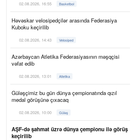
02.08.2026, 16:55
Basketbol
Həvəskar velosipedçilər arasında Federasiya
Kuboku keçirilib
02.08.2026, 14:43
Velosiped
Azərbaycan Atletika Federasiyasının məşqçisi
vəfat edib
02.08.2026, 13:01
Atletika
Güləşçimiz bu gün dünya çempionatında qızıl
medal görüşünə çıxacaq
02.08.2026, 10:00
Güləş
AŞF-də şahmat üzrə dünya çempionu ilə görüş
keçirilib