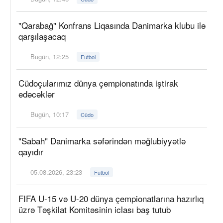
"Qarabağ" Konfrans Liqasında Danimarka klubu ilə
qarşılaşacaq
Bugün, 12:25
Futbol
Cüdoçularımız dünya çempionatında iştirak
edəcəklər
Bugün, 10:17
Cüdo
"Sabah" Danimarka səfərindən məğlubiyyətlə
qayıdır
05.08.2026, 23:23
Futbol
FIFA U-15 və U-20 dünya çempionatlarına hazırlıq
üzrə Təşkilat Komitəsinin iclası baş tutub