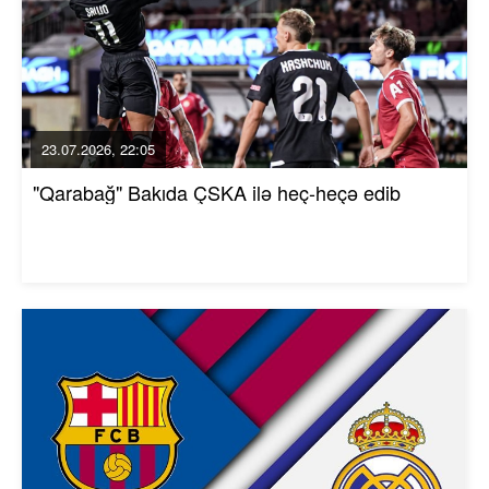
23.07.2026, 22:05
"Qarabağ" Bakıda ÇSKA ilə heç-heçə edib