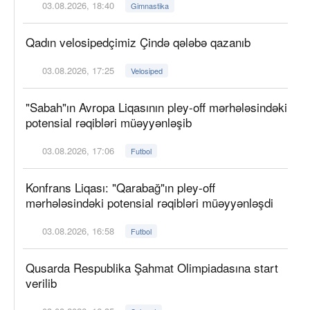
03.08.2026, 18:40
Gimnastika
Qadın velosipedçimiz Çində qələbə qazanıb
03.08.2026, 17:25
Velosiped
"Sabah"ın Avropa Liqasının pley-off mərhələsindəki
potensial rəqibləri müəyyənləşib
03.08.2026, 17:06
Futbol
Konfrans Liqası: "Qarabağ"ın pley-off
mərhələsindəki potensial rəqibləri müəyyənləşdi
03.08.2026, 16:58
Futbol
Qusarda Respublika Şahmat Olimpiadasına start
verilib