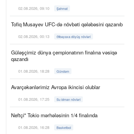
02.08.2026, 09:10
Şahmat
Tofiq Musayev UFC-də növbəti qələbəsini qazanıb
02.08.2026, 00:13
Əlbəyaxa döyüş növləri
Güləşçimiz dünya çempionatının finalına vəsiqə
qazandı
01.08.2026, 18:28
Gündəm
Avarçəkənlərimiz Avropa ikincisi olublar
01.08.2026, 17:25
Su idman növləri
Neftçi" Tokio mərhələsinin 1/4 finalında
01.08.2026, 16:28
Basketbol