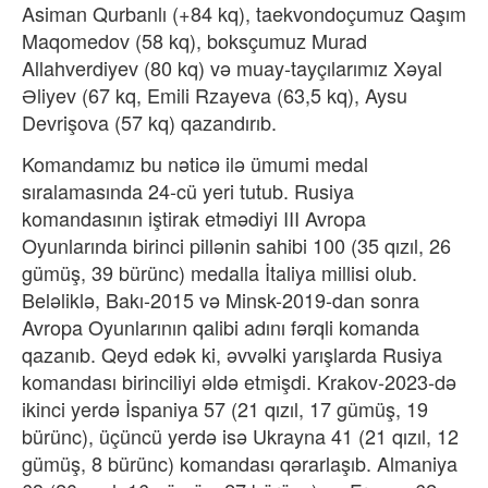
Asiman Qurbanlı (+84 kq), taekvondoçumuz Qaşım
Maqomedov (58 kq), boksçumuz Murad
Allahverdiyev (80 kq) və muay-tayçılarımız Xəyal
Əliyev (67 kq, Emili Rzayeva (63,5 kq), Aysu
Devrişova (57 kq) qazandırıb.
Komandamız bu nəticə ilə ümumi medal
sıralamasında 24-cü yeri tutub. Rusiya
komandasının iştirak etmədiyi III Avropa
Oyunlarında birinci pillənin sahibi 100 (35 qızıl, 26
gümüş, 39 bürünc) medalla İtaliya millisi olub.
Beləliklə, Bakı-2015 və Minsk-2019-dan sonra
Avropa Oyunlarının qalibi adını fərqli komanda
qazanıb. Qeyd edək ki, əvvəlki yarışlarda Rusiya
komandası birinciliyi əldə etmişdi. Krakov-2023-də
ikinci yerdə İspaniya 57 (21 qızıl, 17 gümüş, 19
bürünc), üçüncü yerdə isə Ukrayna 41 (21 qızıl, 12
gümüş, 8 bürünc) komandası qərarlaşıb. Almaniya