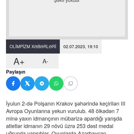
OLIMPIZM XƏBƏRLƏRI
02.07.2023, 19:10
A+
A-
Paylaşın
İyulun 2-də Polşanın Krakov şəhərində keçirilən III
Avropa Oyunlarına yekun vurulub. 48 ölkədən 7
minə yaxın idmançının mübarizə apardığı yarışda
atletlər idmanın 29 növü üzrə 253 dəst medal
uğrunda yarışıblar. Oyunlarda Azərbaycan