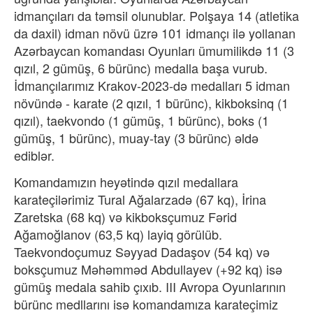
idmançıları da təmsil olunublar. Polşaya 14 (atletika
da daxil) idman növü üzrə 101 idmançı ilə yollanan
Azərbaycan komandası Oyunları ümumilikdə 11 (3
qızıl, 2 gümüş, 6 bürünc) medalla başa vurub.
İdmançılarımız Krakov-2023-də medalları 5 idman
növündə - karate (2 qızıl, 1 bürünc), kikboksinq (1
qızıl), taekvondo (1 gümüş, 1 bürünc), boks (1
gümüş, 1 bürünc), muay-tay (3 bürünc) əldə
ediblər.
Komandamızın heyətində qızıl medallara
karateçilərimiz Tural Ağalarzadə (67 kq), İrina
Zaretska (68 kq) və kikboksçumuz Fərid
Ağamoğlanov (63,5 kq) layiq görülüb.
Taekvondoçumuz Səyyad Dadaşov (54 kq) və
boksçumuz Məhəmməd Abdullayev (+92 kq) isə
gümüş medala sahib çıxıb. III Avropa Oyunlarının
bürünc medllarını isə komandamıza karateçimiz