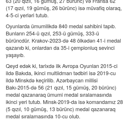
63 (20 qızıl, 16 gümüş, 27 bürünc) və Fransa 62
(17 qızıl, 19 gümüş, 26 bürünc) isə müvafiq olaraq,
4-5-ci yerləri tutub.
Oyunlarda ümumilikdə 840 medal sahibini tapıb.
Bunların 254-ü qızıl, 253-ü gümüş, 333-ü
bürüncdür. Krakov-2023-də 48 ölkədən 41-i medal
qazanıb ki, onlardan da 35-i çempionluq sevinci
yaşayıb.
Qeyd edək ki, tarixdə ilk Avropa Oyunları 2015-ci
ildə Bakıda, ikinci multiidman tədbiri isə 2019-cu
ildə Minskdə keçirilib. Azərbaycan millisi
Bakı-2015-də 56 (21 qızıl, 15 gümüş, 20 bürünc)
medal qazanaraq ümumi medal sıralamasında
ikinci yeri tutub. Minsk-2019-da isə komandamız 28
(5 qızıl, 10 gümüş, 13 bürünc) medal qazanaraq
medal sıralamasında 10-cu olub.