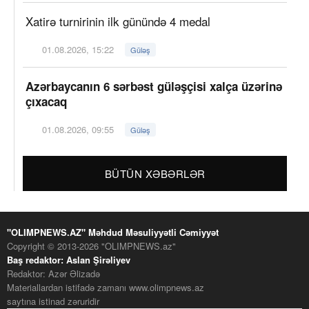
Xatirə turnirinin ilk günündə 4 medal
01.08.2026, 15:22
Güləş
Azərbaycanın 6 sərbəst güləşçisi xalça üzərinə
çıxacaq
01.08.2026, 09:55
Güləş
BÜTÜN XƏBƏRLƏR
"OLIMPNEWS.AZ" Məhdud Məsuliyyətli Cəmiyyət
Copyright © 2013-2026 "OLIMPNEWS.az"
Baş redaktor: Aslan Şirəliyev
Redaktor: Azər Əlizadə
Materiallardan istifadə zamanı www.olimpnews.az
saytına istinad zəruridir