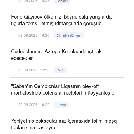
03.08.2026, 16:35
Şahmat
Fərid Qayıbov ölkəmizi beynəlxalq yarışlarda
uğurla təmsil etmiş idmançılarla görüşüb
03.08.2026, 16:30
Olimpiya dünyası
Cüdoçularımız Avropa Kubokunda iştirak
edəcəklər
03.08.2026, 14:50
Cüdo
"Sabah"ın Çempionlar Liqasının pley-off
mərhələsində potensial rəqibləri müəyyənləşib
03.08.2026, 14:32
Futbol
Yeniyetmə boksçularımız Şamaxıda təlim-məşq
toplanışına başlayıb