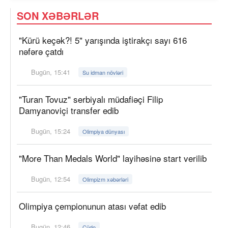
SON XƏBƏRLƏR
"Kürü keçək?! 5" yarışında iştirakçı sayı 616
nəfərə çatdı
Bugün, 15:41
Su idman növləri
"Turan Tovuz" serbiyalı müdafiəçi Filip
Damyanoviçi transfer edib
Bugün, 15:24
Olimpiya dünyası
"More Than Medals World" layihəsinə start verilib
Bugün, 12:54
Olimpizm xəbərləri
Olimpiya çempionunun atası vəfat edib
Bugün, 12:46
Cüdo