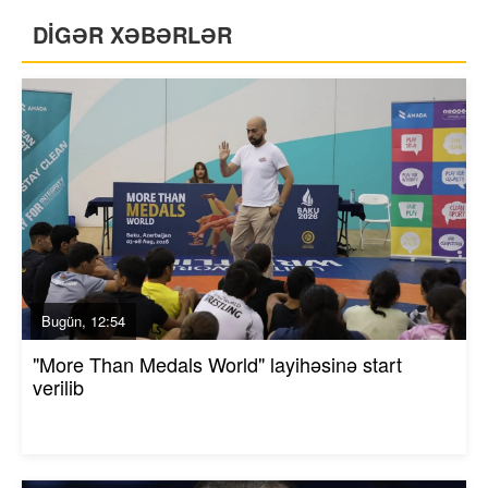
DİGƏR XƏBƏRLƏR
Bugün, 12:54
"More Than Medals World" layihəsinə start
verilib