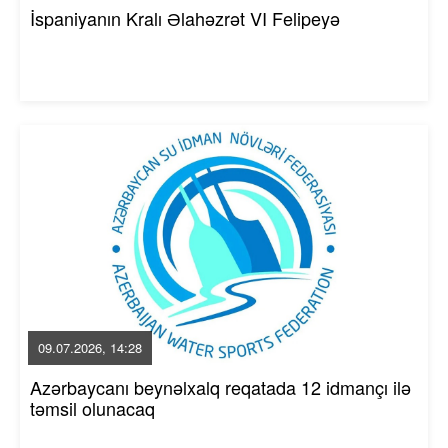
İspaniyanın Kralı Əlahəzrət VI Felipeyə
09.07.2026, 14:28
Azərbaycanı beynəlxalq reqatada 12 idmançı ilə
təmsil olunacaq