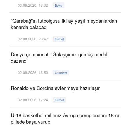
03.08.2026, 13:32
Boks
"Qarabağ"ın futbolçusu iki ay yaşıl meydanlardan
kənarda qalacaq
02.08.2026, 23:47
Futbol
Dünya çempionatı: Güləşçimiz gümüş medal
qazandı
02.08.2026, 18:50
Gündəm
Ronaldo və Corcina evlənməyə hazırlaşır
02.08.2026, 17:24
Futbol
U-18 basketbol millimiz Avropa çempionatını 16-cı
pillədə başa vurub