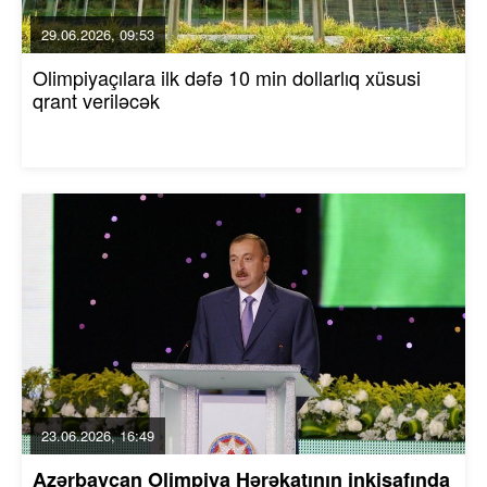
29.06.2026, 09:53
Olimpiyaçılara ilk dəfə 10 min dollarlıq xüsusi
qrant veriləcək
23.06.2026, 16:49
Azərbaycan Olimpiya Hərəkatının inkişafında