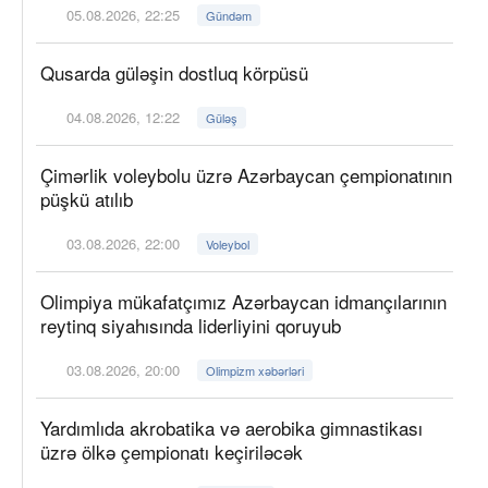
05.08.2026, 22:25
Gündəm
Qusarda güləşin dostluq körpüsü
04.08.2026, 12:22
Güləş
Çimərlik voleybolu üzrə Azərbaycan çempionatının
püşkü atılıb
03.08.2026, 22:00
Voleybol
Olimpiya mükafatçımız Azərbaycan idmançılarının
reytinq siyahısında liderliyini qoruyub
03.08.2026, 20:00
Olimpizm xəbərləri
Yardımlıda akrobatika və aerobika gimnastikası
üzrə ölkə çempionatı keçiriləcək