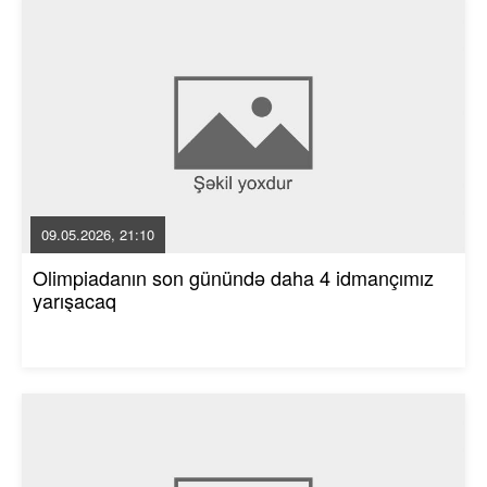
09.05.2026, 21:10
Olimpiadanın son günündə daha 4 idmançımız
yarışacaq