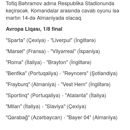
Tofiq Bəhramov adına Respublika Stadionunda
keçirəcək. Komandalar arasında cavab oyunu isə
martın 14-də Almaniyada olacaq.
Avropa Liqası, 1/8 final
"Sparta" (Çexiya) - "Liverpul" (İngiltərə)
"Marsel" (Fransa) - "Vilyarreal" (İspaniya)
"Roma" (İtaliya) - "Brayton" (İngiltərə)
"Benfika" (Portuqaliya) - "Reyncers" (Şotlandiya)
"Frayburq" (Almaniya) - "Vest Hem" (İngiltərə)
"Sportinq" (Portuqaliya) - "Atalanta" (İtaliya)
"Milan" (İtaliya) - "Slaviya" (Çexiya)
"Qarabağ" (Azərbaycan) - "Bayer 04" (Almaniya)