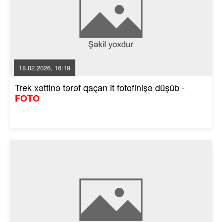
18.02.2026, 16:19
Trek xəttinə tərəf qaçan it fotofinişə düşüb -
FOTO