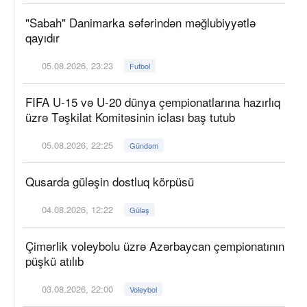
"Sabah" Danimarka səfərindən məğlubiyyətlə
qayıdır
05.08.2026, 23:23
Futbol
FIFA U-15 və U-20 dünya çempionatlarına hazırlıq
üzrə Təşkilat Komitəsinin iclası baş tutub
05.08.2026, 22:25
Gündəm
Qusarda güləşin dostluq körpüsü
04.08.2026, 12:22
Güləş
Çimərlik voleybolu üzrə Azərbaycan çempionatının
püşkü atılıb
03.08.2026, 22:00
Voleybol