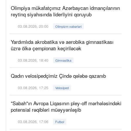
Olimpiya mükafatçımız Azərbaycan idmançılarının
reytinq siyahısında liderliyini qoruyub
03.08.2026, 20:00
Olimpizm xəbərləri
Yardımlıda akrobatika və aerobika gimnastikası
üzrə ölkə çempionatı keçiriləcək
03.08.2026, 18:40
Gimnastika
Qadın velosipedçimiz Çində qələbə qazanıb
03.08.2026, 17:25
Velosiped
"Sabah"ın Avropa Liqasının pley-off mərhələsindəki
potensial rəqibləri müəyyənləşib
03.08.2026, 17:06
Futbol