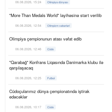
06.08.2026, 15:24
Olimpiya dünyası
"More Than Medals World" layihəsinə start verilib
06.08.2026, 12:54
Olimpizm xəbərləri
Olimpiya çempionunun atası vəfat edib
06.08.2026, 12:46
Cüdo
"Qarabağ" Konfrans Liqasında Danimarka klubu ilə
qarşılaşacaq
06.08.2026, 12:25
Futbol
Cüdoçularımız dünya çempionatında iştirak
edəcəklər
06.08.2026, 10:17
Cüdo