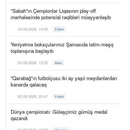
"Sabah"ın Çempionlar Liqasının pley-off
mərhələsində potensial rəqibləri müəyyənləşib
03.08.2026, 14:32
Futbol
Yeniyetmə boksçularımız Şamaxıda təlim-məşq
toplanışına başlayıb
03.08.2026, 13:32
Boks
"Qarabağ"ın futbolçusu iki ay yaşıl meydanlardan
kənarda qalacaq
02.08.2026, 23:47
Futbol
Dünya çempionatı: Güləşçimiz gümüş medal
qazandı
02.08.2026, 18:50
Gündəm