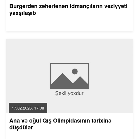
Burgerdən zəhərlənən idmançıların vəziyyəti
yaxşılaşıb
17.02.2026, 17:08
Ana və oğul Qış Olimpidasının tarixinə
düşdülər