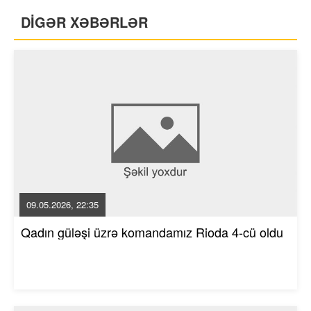
DİGƏR XƏBƏRLƏR
09.05.2026, 22:35
Qadın güləşi üzrə komandamız Rioda 4-cü oldu