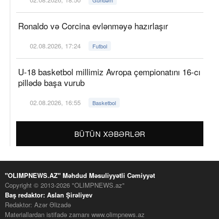
Ronaldo və Corcina evlənməyə hazırlaşır
02.08.2026, 17:24
Futbol
U-18 basketbol millimiz Avropa çempionatını 16-cı
pillədə başa vurub
02.08.2026, 16:55
Basketbol
BÜTÜN XƏBƏRLƏR
"OLIMPNEWS.AZ" Məhdud Məsuliyyətli Cəmiyyət
Copyright © 2013-2026 "OLIMPNEWS.az"
Baş redaktor: Aslan Şirəliyev
Redaktor: Azər Əlizadə
Materiallardan istifadə zamanı www.olimpnews.az