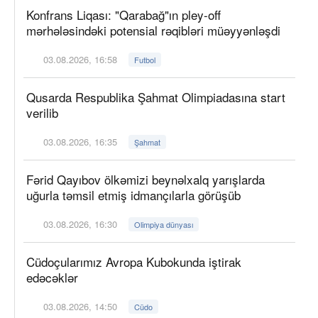
Konfrans Liqası: "Qarabağ"ın pley-off
mərhələsindəki potensial rəqibləri müəyyənləşdi
03.08.2026, 16:58
Futbol
Qusarda Respublika Şahmat Olimpiadasına start
verilib
03.08.2026, 16:35
Şahmat
Fərid Qayıbov ölkəmizi beynəlxalq yarışlarda
uğurla təmsil etmiş idmançılarla görüşüb
03.08.2026, 16:30
Olimpiya dünyası
Cüdoçularımız Avropa Kubokunda iştirak
edəcəklər
03.08.2026, 14:50
Cüdo