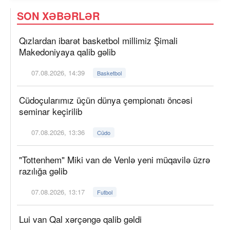
SON XƏBƏRLƏR
Qızlardan ibarət basketbol millimiz Şimali
Makedoniyaya qalib gəlib
07.08.2026, 14:39
Basketbol
Cüdoçularımız üçün dünya çempionatı öncəsi
seminar keçirilib
07.08.2026, 13:36
Cüdo
"Tottenhem" Miki van de Venlə yeni müqavilə üzrə
razılığa gəlib
07.08.2026, 13:17
Futbol
Lui van Qal xərçəngə qalib gəldi