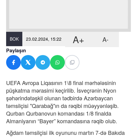
A+
A-
BOK
23.02.2024, 15:22
Paylaşın
UEFA Avropa Liqasının 1\8 final mərhələsinin
püşkatma mərasimi keçirilib. İsveçrənin Nyon
şəhərindətəşkil olunan tədbirdə Azərbaycan
təmsilçisi "Qarabağ"ın da rəqibi müəyyənləşib.
Qurban Qurbanovun komandası 1/8 finalda
Almaniyanın “Bayer” komandasına rəqib olub.
Ağdam təmsilçisi ilk oyununu martın 7-də Bakıda