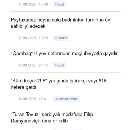
07.08.2026, 10:38
Futbol
Paytaxtımız beynəlxalq badminton turnirinə ev
sahibliyi edəcək
07.08.2026, 10:23
Gündəm
"Qarabağ" Kiyev səfərindən məğlubiyyətlə qayıdır
06.08.2026, 23:12
Futbol
"Kürü keçək?! 5" yarışında iştirakçı sayı 616
nəfərə çatdı
06.08.2026, 15:41
Su idman növləri
"Turan Tovuz" serbiyalı müdafiəçi Filip
Damyanoviçi transfer edib