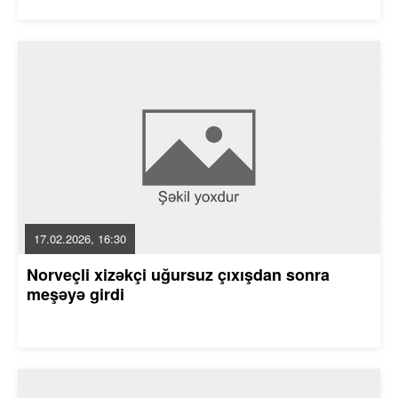
17.02.2026, 16:30
Norveçli xizəkçi uğursuz çıxışdan sonra
meşəyə girdi