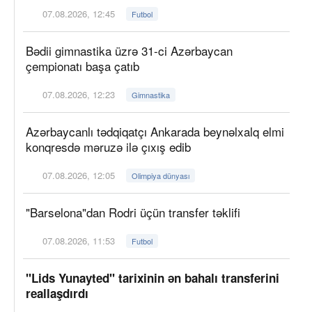
07.08.2026, 12:45
Futbol
Bədii gimnastika üzrə 31-ci Azərbaycan
çempionatı başa çatıb
07.08.2026, 12:23
Gimnastika
Azərbaycanlı tədqiqatçı Ankarada beynəlxalq elmi
konqresdə məruzə ilə çıxış edib
07.08.2026, 12:05
Olimpiya dünyası
"Barselona"dan Rodri üçün transfer təklifi
07.08.2026, 11:53
Futbol
"Lids Yunayted" tarixinin ən bahalı transferini
reallaşdırdı