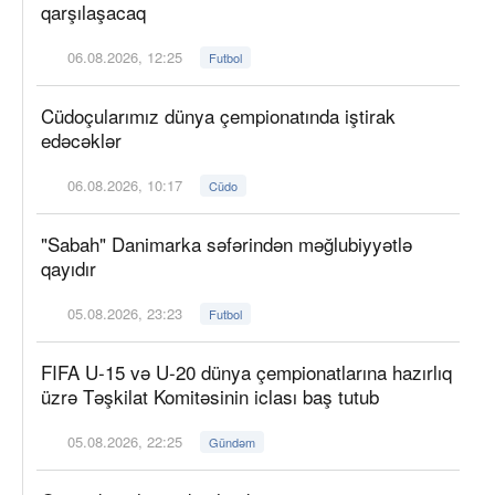
qarşılaşacaq
06.08.2026, 12:25
Futbol
Cüdoçularımız dünya çempionatında iştirak
edəcəklər
06.08.2026, 10:17
Cüdo
"Sabah" Danimarka səfərindən məğlubiyyətlə
qayıdır
05.08.2026, 23:23
Futbol
FIFA U-15 və U-20 dünya çempionatlarına hazırlıq
üzrə Təşkilat Komitəsinin iclası baş tutub
05.08.2026, 22:25
Gündəm