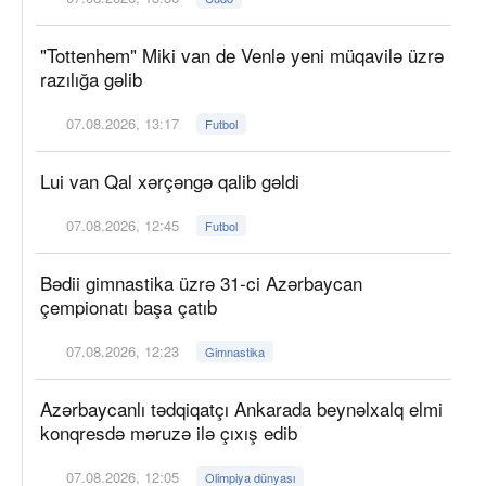
"Tottenhem" Miki van de Venlə yeni müqavilə üzrə
razılığa gəlib
07.08.2026, 13:17
Futbol
Lui van Qal xərçəngə qalib gəldi
07.08.2026, 12:45
Futbol
Bədii gimnastika üzrə 31-ci Azərbaycan
çempionatı başa çatıb
07.08.2026, 12:23
Gimnastika
Azərbaycanlı tədqiqatçı Ankarada beynəlxalq elmi
konqresdə məruzə ilə çıxış edib
07.08.2026, 12:05
Olimpiya dünyası