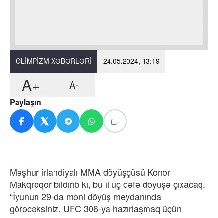
OLIMPIZM XƏBƏRLƏRI
24.05.2024, 13:19
A+
A-
Paylaşın
Məşhur irlandiyalı MMA döyüşçüsü Konor
Makqreqor bildirib ki, bu il üç dəfə döyüşə çıxacaq.
“İyunun 29-da məni döyüş meydanında
görəcəksiniz. UFC 306-ya hazırlaşmaq üçün