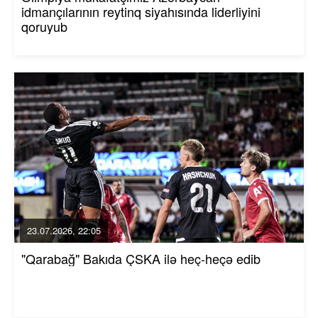
idmançılarının reytinq siyahısında liderliyini
qoruyub
23.07.2026, 22:05
"Qarabağ" Bakıda ÇSKA ilə heç-heçə edib