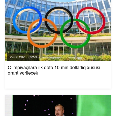
29.06.2026, 09:53
Olimpiyaçılara ilk dəfə 10 min dollarlıq xüsusi
qrant veriləcək