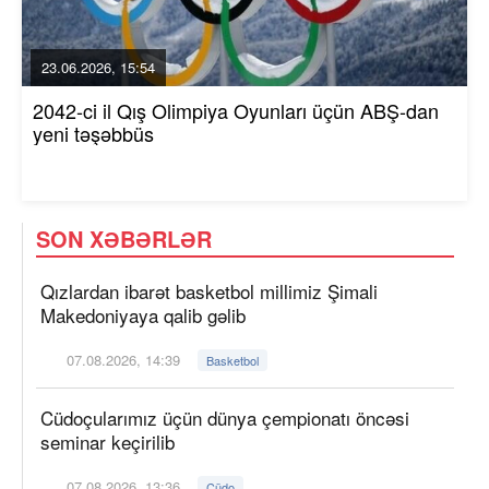
23.06.2026, 15:54
2042-ci il Qış Olimpiya Oyunları üçün ABŞ-dan
yeni təşəbbüs
SON XƏBƏRLƏR
Qızlardan ibarət basketbol millimiz Şimali
Makedoniyaya qalib gəlib
07.08.2026, 14:39
Basketbol
Cüdoçularımız üçün dünya çempionatı öncəsi
seminar keçirilib
07.08.2026, 13:36
Cüdo