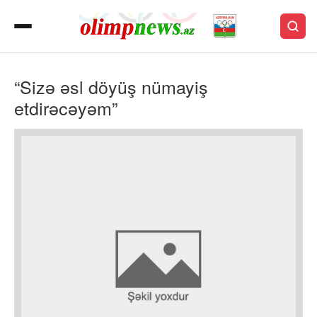
“Sizə əsl döyüş nümayiş
etdirəcəyəm”