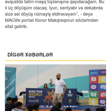
avqustda təlim-məşq toplanışına qayıdacağam. Bu
il üç döyüşüm olacaq. İyun, sentyabr və dekabrda
sizə əsl döyüş nümayiş etdirəcəyəm”, - deyə
MAClife portalı Konor Makqreqorun sözlərindən
sitat gətirib.
DİGƏR XƏBƏRLƏR