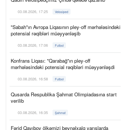
03.08.2026, 17:25
Velosiped
"Sabah"ın Avropa Liqasının pley-off mərhələsindəki
potensial rəqibləri müəyyənləşib
03.08.2026, 17:06
Futbol
Konfrans Liqası: "Qarabağ"ın pley-off
mərhələsindəki potensial rəqibləri müəyyənləşdi
03.08.2026, 16:58
Futbol
Qusarda Respublika Şahmat Olimpiadasına start
verilib
03.08.2026, 16:35
Şahmat
Fərid Qayıbov ölkəmizi beynəlxalq yarışlarda