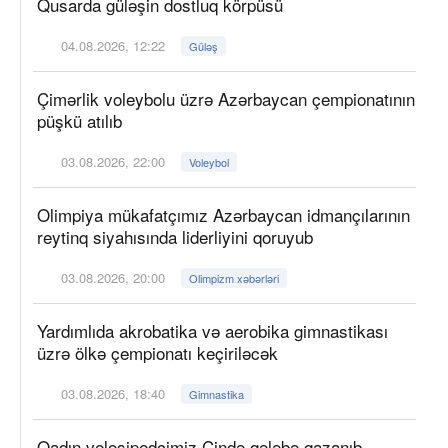
Qusarda güləşin dostluq körpüsü
04.08.2026, 12:22
Güləş
Çimərlik voleybolu üzrə Azərbaycan çempionatının
püşkü atılıb
03.08.2026, 22:00
Voleybol
Olimpiya mükafatçımız Azərbaycan idmançılarının
reytinq siyahısında liderliyini qoruyub
03.08.2026, 20:00
Olimpizm xəbərləri
Yardımlıda akrobatika və aerobika gimnastikası
üzrə ölkə çempionatı keçiriləcək
03.08.2026, 18:40
Gimnastika
Qadın velosipedçimiz Çində qələbə qazanıb