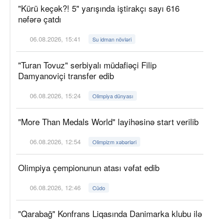
"Kürü keçək?! 5" yarışında iştirakçı sayı 616
nəfərə çatdı
06.08.2026, 15:41
Su idman növləri
"Turan Tovuz" serbiyalı müdafiəçi Filip
Damyanoviçi transfer edib
06.08.2026, 15:24
Olimpiya dünyası
"More Than Medals World" layihəsinə start verilib
06.08.2026, 12:54
Olimpizm xəbərləri
Olimpiya çempionunun atası vəfat edib
06.08.2026, 12:46
Cüdo
"Qarabağ" Konfrans Liqasında Danimarka klubu ilə