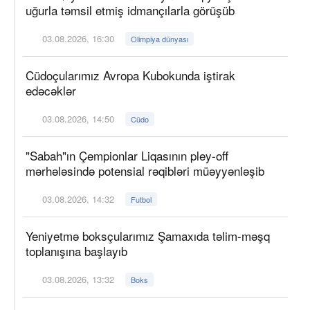
uğurla təmsil etmiş idmançılarla görüşüb
03.08.2026, 16:30
Olimpiya dünyası
Cüdoçularımız Avropa Kubokunda iştirak
edəcəklər
03.08.2026, 14:50
Cüdo
"Sabah"ın Çempionlar Liqasının pley-off
mərhələsində potensial rəqibləri müəyyənləşib
03.08.2026, 14:32
Futbol
Yeniyetmə boksçularımız Şamaxıda təlim-məşq
toplanışına başlayıb
03.08.2026, 13:32
Boks