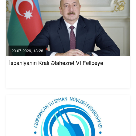
20.07.2026, 13:26
İspaniyanın Kralı Əlahəzrət VI Felipeyə