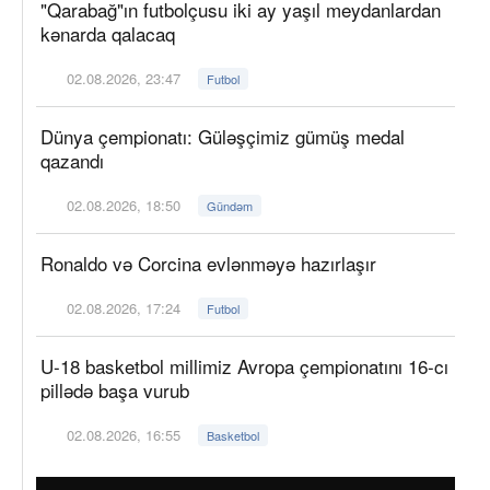
"Qarabağ"ın futbolçusu iki ay yaşıl meydanlardan
kənarda qalacaq
02.08.2026, 23:47
Futbol
Dünya çempionatı: Güləşçimiz gümüş medal
qazandı
02.08.2026, 18:50
Gündəm
Ronaldo və Corcina evlənməyə hazırlaşır
02.08.2026, 17:24
Futbol
U-18 basketbol millimiz Avropa çempionatını 16-cı
pillədə başa vurub
02.08.2026, 16:55
Basketbol