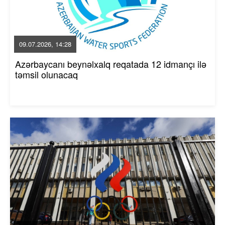
09.07.2026, 14:28
Azərbaycanı beynəlxalq reqatada 12 idmançı ilə
təmsil olunacaq