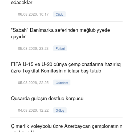
edəcəklər
06.08.2026, 10:17
Cüdo
"Sabah" Danimarka səfərindən məğlubiyyətlə
qayıdır
05.08.2026, 23:23
Futbol
FIFA U-15 və U-20 dünya çempionatlarına hazırlıq
üzrə Təşkilat Komitəsinin iclası baş tutub
05.08.2026, 22:25
Gündəm
Qusarda güləşin dostluq körpüsü
04.08.2026, 12:22
Güləş
Çimərlik voleybolu üzrə Azərbaycan çempionatının