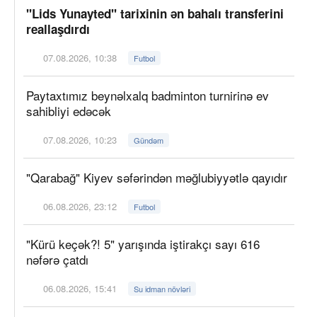
"Lids Yunayted" tarixinin ən bahalı transferini
reallaşdırdı
07.08.2026, 10:38
Futbol
Paytaxtımız beynəlxalq badminton turnirinə ev
sahibliyi edəcək
07.08.2026, 10:23
Gündəm
"Qarabağ" Kiyev səfərindən məğlubiyyətlə qayıdır
06.08.2026, 23:12
Futbol
"Kürü keçək?! 5" yarışında iştirakçı sayı 616
nəfərə çatdı
06.08.2026, 15:41
Su idman növləri