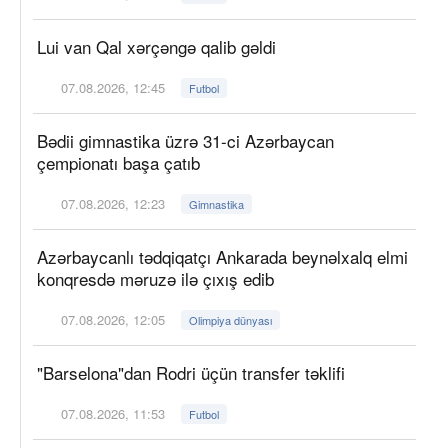
Lui van Qal xərçəngə qalib gəldi
07.08.2026, 12:45
Futbol
Bədii gimnastika üzrə 31-ci Azərbaycan
çempionatı başa çatıb
07.08.2026, 12:23
Gimnastika
Azərbaycanlı tədqiqatçı Ankarada beynəlxalq elmi
konqresdə məruzə ilə çıxış edib
07.08.2026, 12:05
Olimpiya dünyası
"Barselona"dan Rodri üçün transfer təklifi
07.08.2026, 11:53
Futbol