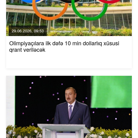
29.06.2026, 09:53
Olimpiyaçılara ilk dəfə 10 min dollarlıq xüsusi
qrant veriləcək