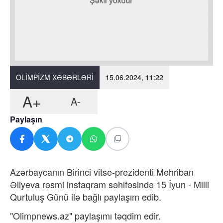
OLIMPIZM XƏBƏRLƏRI
15.06.2024, 11:22
A+
A-
Paylaşın
Azərbaycanın Birinci vitse-prezidenti Mehriban
Əliyeva rəsmi instaqram səhifəsində 15 İyun - Milli
Qurtuluş Günü ilə bağlı paylaşım edib.
"Olimpnews.az" paylaşımı təqdim edir.