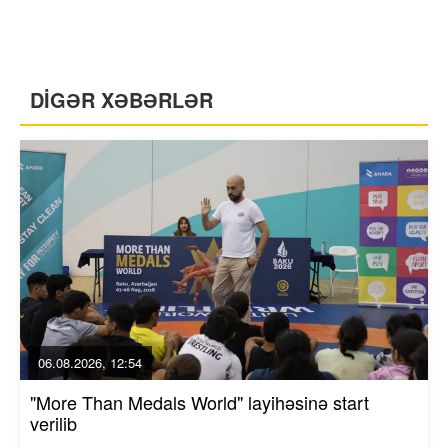
DİGƏR XƏBƏRLƏR
06.08.2026, 12:54
"More Than Medals World" layihəsinə start
verilib