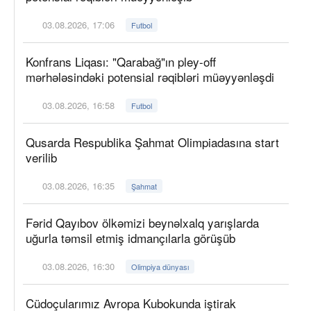
03.08.2026, 17:06
Futbol
Konfrans Liqası: "Qarabağ"ın pley-off
mərhələsindəki potensial rəqibləri müəyyənləşdi
03.08.2026, 16:58
Futbol
Qusarda Respublika Şahmat Olimpiadasına start
verilib
03.08.2026, 16:35
Şahmat
Fərid Qayıbov ölkəmizi beynəlxalq yarışlarda
uğurla təmsil etmiş idmançılarla görüşüb
03.08.2026, 16:30
Olimpiya dünyası
Cüdoçularımız Avropa Kubokunda iştirak