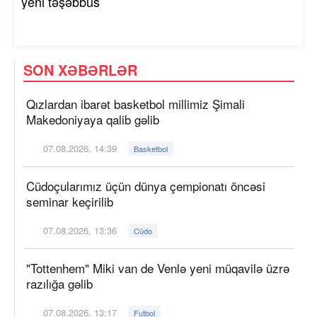
yeni təşəbbüs
SON XƏBƏRLƏR
Qızlardan ibarət basketbol millimiz Şimali
Makedoniyaya qalib gəlib
07.08.2026, 14:39
Basketbol
Cüdoçularımız üçün dünya çempionatı öncəsi
seminar keçirilib
07.08.2026, 13:36
Cüdo
"Tottenhem" Miki van de Venlə yeni müqavilə üzrə
razılığa gəlib
07.08.2026, 13:17
Futbol