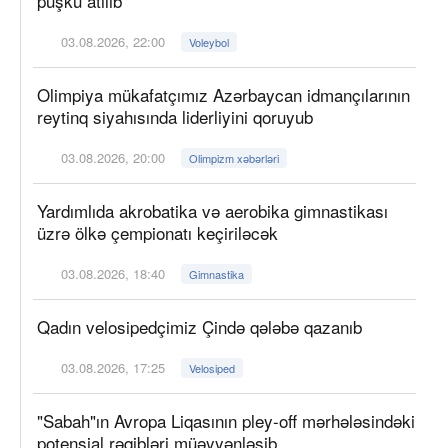
püşkü atılıb
03.08.2026, 22:00
Voleybol
Olimpiya mükafatçımız Azərbaycan idmançılarının
reytinq siyahısında liderliyini qoruyub
03.08.2026, 20:00
Olimpizm xəbərləri
Yardımlıda akrobatika və aerobika gimnastikası
üzrə ölkə çempionatı keçiriləcək
03.08.2026, 18:40
Gimnastika
Qadın velosipedçimiz Çində qələbə qazanıb
03.08.2026, 17:25
Velosiped
"Sabah"ın Avropa Liqasının pley-off mərhələsindəki
potensial rəqibləri müəyyənləşib