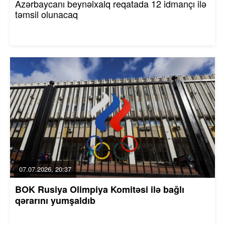
Azərbaycanı beynəlxalq reqatada 12 idmançı ilə
təmsil olunacaq
07.07.2026, 20:37
BOK Rusiya Olimpiya Komitəsi ilə bağlı
qərarını yumşaldıb