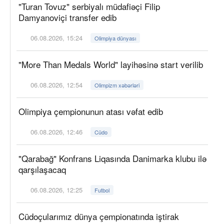
"Turan Tovuz" serbiyalı müdafiəçi Filip
Damyanoviçi transfer edib
06.08.2026, 15:24
Olimpiya dünyası
"More Than Medals World" layihəsinə start verilib
06.08.2026, 12:54
Olimpizm xəbərləri
Olimpiya çempionunun atası vəfat edib
06.08.2026, 12:46
Cüdo
"Qarabağ" Konfrans Liqasında Danimarka klubu ilə
qarşılaşacaq
06.08.2026, 12:25
Futbol
Cüdoçularımız dünya çempionatında iştirak