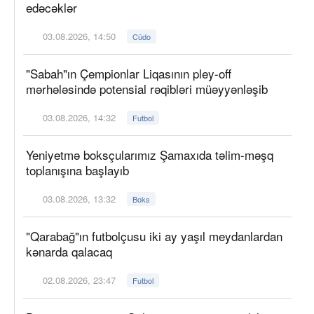
edəcəklər
03.08.2026, 14:50
Cüdo
"Sabah"ın Çempionlar Liqasının pley-off
mərhələsində potensial rəqibləri müəyyənləşib
03.08.2026, 14:32
Futbol
Yeniyetmə boksçularımız Şamaxıda təlim-məşq
toplanışına başlayıb
03.08.2026, 13:32
Boks
"Qarabağ"ın futbolçusu iki ay yaşıl meydanlardan
kənarda qalacaq
02.08.2026, 23:47
Futbol