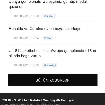
Dünya çempionatı: Güləşçimiz gümüş medal
qazandı
02.08.2026, 18:50
Gündəm
Ronaldo və Corcina evlənməyə hazırlaşır
02.08.2026, 17:24
Futbol
U-18 basketbol millimiz Avropa çempionatını 16-cı
pillədə başa vurub
02.08.2026, 16:55
Basketbol
BÜTÜN XƏBƏRLƏR
"OLIMPNEWS.AZ" Məhdud Məsuliyyətli Cəmiyyət
Copyright © 2013-2026 "OLIMPNEWS.az"