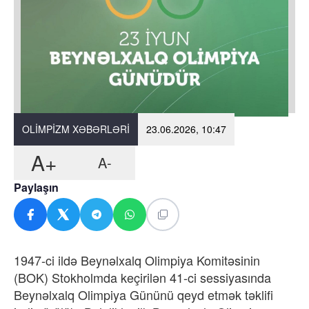
OLIMPIZM XƏBƏRLƏRI
23.06.2026, 10:47
A+
A-
Paylaşın
1947-ci ildə Beynəlxalq Olimpiya Komitəsinin
(BOK) Stokholmda keçirilən 41-ci sessiyasında
Beynəlxalq Olimpiya Gününü qeyd etmək təklifi