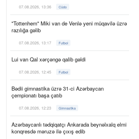
07.08.2026, 13:36
Cüdo
"Tottenhem" Miki van de Venlə yeni müqavilə üzrə
razılığa gəlib
07.08.2026, 13:17
Futbol
Lui van Qal xərçəngə qalib gəldi
07.08.2026, 12:45
Futbol
Bədii gimnastika üzrə 31-ci Azərbaycan
çempionatı başa çatıb
07.08.2026, 12:23
Gimnastika
Azərbaycanlı tədqiqatçı Ankarada beynəlxalq elmi
konqresdə məruzə ilə çıxış edib