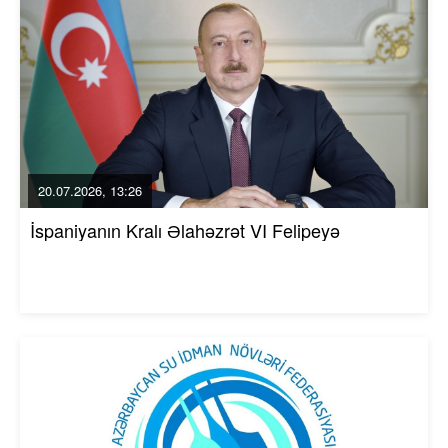
20.07.2026, 13:26
İspaniyanın Kralı Əlahəzrət VI Felipeyə