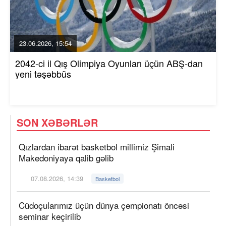
23.06.2026, 15:54
2042-ci il Qış Olimpiya Oyunları üçün ABŞ-dan
yeni təşəbbüs
SON XƏBƏRLƏR
Qızlardan ibarət basketbol millimiz Şimali
Makedoniyaya qalib gəlib
07.08.2026, 14:39
Basketbol
Cüdoçularımız üçün dünya çempionatı öncəsi
seminar keçirilib