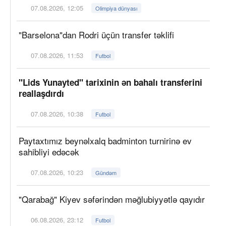
07.08.2026, 12:05
Olimpiya dünyası
"Barselona"dan Rodri üçün transfer təklifi
07.08.2026, 11:53
Futbol
"Lids Yunayted" tarixinin ən bahalı transferini
reallaşdırdı
07.08.2026, 10:38
Futbol
Paytaxtımız beynəlxalq badminton turnirinə ev
sahibliyi edəcək
07.08.2026, 10:23
Gündəm
"Qarabağ" Kiyev səfərindən məğlubiyyətlə qayıdır
06.08.2026, 23:12
Futbol