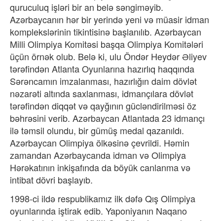
quruculuq işləri bir an belə səngiməyib.
Azərbaycanın hər bir yerində yeni və müasir idman
komplekslərinin tikintisinə başlanılıb. Azərbaycan
Milli Olimpiya Komitəsi başqa Olimpiya Komitələri
üçün örnək olub. Belə ki, ulu Öndər Heydər Əliyev
tərəfindən Atlanta Oyunlarına hazırlıq haqqında
Sərəncamın imzalanması, hazırlığın daim dövlət
nəzarəti altında saxlanması, idmançılara dövlət
tərəfindən diqqət və qayğının gücləndirilməsi öz
bəhrəsini verib. Azərbaycan Atlantada 23 idmançı
ilə təmsil olundu, bir gümüş medal qazanıldı.
Azərbaycan Olimpiya ölkəsinə çevrildi. Həmin
zamandan Azərbaycanda idman və Olimpiya
Hərəkatının inkişafında da böyük canlanma və
intibat dövri başlayıb.
1998-ci ildə respublikamız ilk dəfə Qış Olimpiya
oyunlarında iştirak edib. Yaponiyanın Naqano