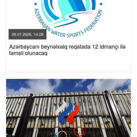
09.07.2026, 14:28
Azərbaycanı beynəlxalq reqatada 12 idmançı ilə
təmsil olunacaq