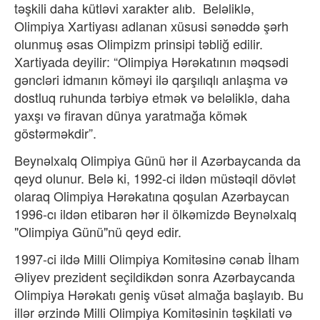
təşkili daha kütləvi xarakter alıb. Beləliklə,
Olimpiya Xartiyası adlanan xüsusi sənəddə şərh
olunmuş əsas Olimpizm prinsipi təbliğ edilir.
Xartiyada deyilir: “Olimpiya Hərəkatının məqsədi
gəncləri idmanın köməyi ilə qarşılıqlı anlaşma və
dostluq ruhunda tərbiyə etmək və beləliklə, daha
yaxşı və firavan dünya yaratmağa kömək
göstərməkdir”.
Beynəlxalq Olimpiya Günü hər il Azərbaycanda da
qeyd olunur. Belə ki, 1992-ci ildən müstəqil dövlət
olaraq Olimpiya Hərəkatına qoşulan Azərbaycan
1996-cı ildən etibarən hər il ölkəmizdə Beynəlxalq
"Olimpiya Günü"nü qeyd edir.
1997-ci ildə Milli Olimpiya Komitəsinə cənab İlham
Əliyev prezident seçildikdən sonra Azərbaycanda
Olimpiya Hərəkatı geniş vüsət almağa başlayıb. Bu
illər ərzində Milli Olimpiya Komitəsinin təşkilati və