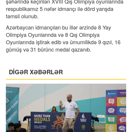
şəhərində keçirilən XVIII Qış Olimpiya oyunlarında
respublikamız 5 nəfər idmançı ilə dörd yarışda
təmsil olunub.
Azərbaycan idmançıları bu illər ərzində 8 Yay
Olimpiya Oyunlarında və 8 Qış Olimpiya
Oyunlarında iştirak edib və ümumilikdə 9 qızıl, 16
gümüş və 31 bürünc medal qazanıb.
DİGƏR XƏBƏRLƏR