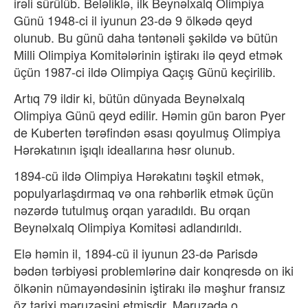
irəli sürülüb. Beləliklə, ilk Beynəlxalq Olimpiya
Günü 1948-ci il iyunun 23-də 9 ölkədə qeyd
olunub. Bu günü daha təntənəli şəkildə və bütün
Milli Olimpiya Komitələrinin iştirakı ilə qeyd etmək
üçün 1987-ci ildə Olimpiya Qaçış Günü keçirilib.
Artıq 79 ildir ki, bütün dünyada Beynəlxalq
Olimpiya Günü qeyd edilir. Həmin gün baron Pyer
de Kuberten tərəfindən əsası qoyulmuş Olimpiya
Hərəkatının işıqlı ideallarına həsr olunub.
1894-cü ildə Olimpiya Hərəkatını təşkil etmək,
populyarlaşdırmaq və ona rəhbərlik etmək üçün
nəzərdə tutulmuş orqan yaradıldı. Bu orqan
Beynəlxalq Olimpiya Komitəsi adlandırıldı.
Elə həmin il, 1894-cü il iyunun 23-də Parisdə
bədən tərbiyəsi problemlərinə dair konqresdə on iki
ölkənin nümayəndəsinin iştirakı ilə məşhur fransız
öz tarixi məruzəsini etmişdir. Məruzədə o,