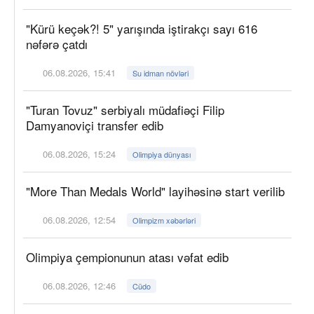
"Kürü keçək?! 5" yarışında iştirakçı sayı 616
nəfərə çatdı
06.08.2026, 15:41
Su idman növləri
"Turan Tovuz" serbiyalı müdafiəçi Filip
Damyanoviçi transfer edib
06.08.2026, 15:24
Olimpiya dünyası
"More Than Medals World" layihəsinə start verilib
06.08.2026, 12:54
Olimpizm xəbərləri
Olimpiya çempionunun atası vəfat edib
06.08.2026, 12:46
Cüdo