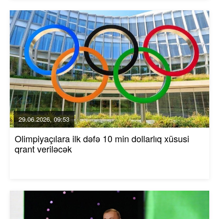
29.06.2026, 09:53
Olimpiyaçılara ilk dəfə 10 min dollarlıq xüsusi
qrant veriləcək