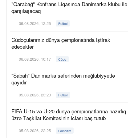
"Qarabağ" Konfrans Liqasında Danimarka klubu ilə
qarşılaşacaq
06.08.2026, 12:25
Futbol
Cüdoçularımız dünya çempionatında iştirak
edəcəklər
06.08.2026, 10:17
Cüdo
"Sabah" Danimarka səfərindən məğlubiyyətlə
qayıdır
05.08.2026, 23:23
Futbol
FIFA U-15 və U-20 dünya çempionatlarına hazırlıq
üzrə Təşkilat Komitəsinin iclası baş tutub
05.08.2026, 22:25
Gündəm