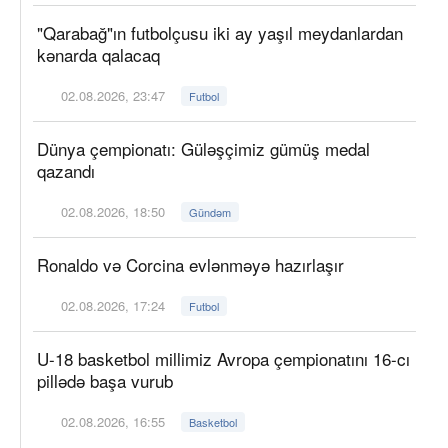
"Qarabağ"ın futbolçusu iki ay yaşıl meydanlardan
kənarda qalacaq
02.08.2026, 23:47
Futbol
Dünya çempionatı: Güləşçimiz gümüş medal
qazandı
02.08.2026, 18:50
Gündəm
Ronaldo və Corcina evlənməyə hazırlaşır
02.08.2026, 17:24
Futbol
U-18 basketbol millimiz Avropa çempionatını 16-cı
pillədə başa vurub
02.08.2026, 16:55
Basketbol