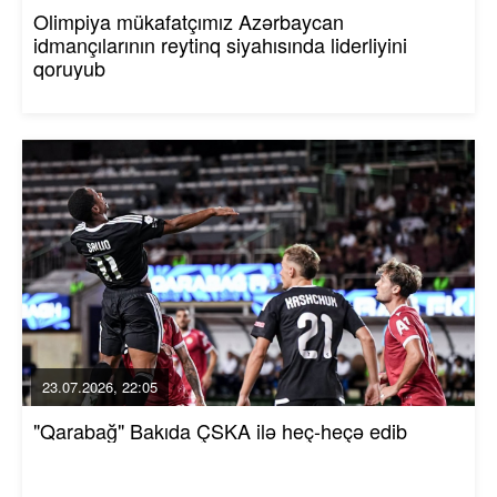
Olimpiya mükafatçımız Azərbaycan
idmançılarının reytinq siyahısında liderliyini
qoruyub
23.07.2026, 22:05
"Qarabağ" Bakıda ÇSKA ilə heç-heçə edib