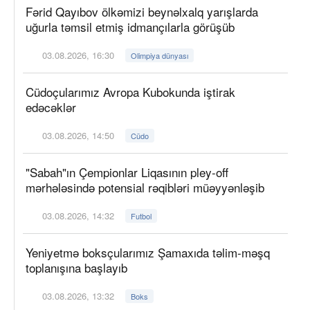
Fərid Qayıbov ölkəmizi beynəlxalq yarışlarda
uğurla təmsil etmiş idmançılarla görüşüb
03.08.2026, 16:30
Olimpiya dünyası
Cüdoçularımız Avropa Kubokunda iştirak
edəcəklər
03.08.2026, 14:50
Cüdo
"Sabah"ın Çempionlar Liqasının pley-off
mərhələsində potensial rəqibləri müəyyənləşib
03.08.2026, 14:32
Futbol
Yeniyetmə boksçularımız Şamaxıda təlim-məşq
toplanışına başlayıb
03.08.2026, 13:32
Boks