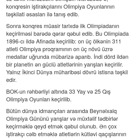
konqresin iştirakçılarını Olimpiya Oyunlarının
təşkilati əsasları ilə tanış edib.
Sonra konqres müasir tarixdə ilk Olimpiadanın
keçirilməsi barədə qərar qəbul edib. Bu Olimpiada
1896-cı ildə Afinada keçirilib: on üç ölkənin 311
atleti Olimpiya proqramının on üç növü üzrə
medallar uğrunda mübarizə aparıb. İndi dörd ildən
bir planetin ən güclü atletlərinin yarışları keçirilir.
Yalnız İkinci Dünya müharibəsi dövrü istisna təşkil
edir.
BOK-un rəhbərliyi altında 33 Yay və 25 Qış
Olimpiya Oyunları keçirilib.
Bütün dünya idmançıları arasında Beynəlxalq
Olimpiya Gününü yarışlar və müxtəlif tədbirlər
keçirməklə qeyd etmək qəbul olunub. Ən çox
iştirakçı cəlb etməklə atletlərin kütləvi qaçışlarının