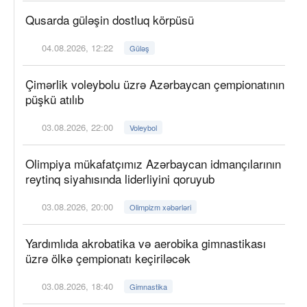
Qusarda güləşin dostluq körpüsü
04.08.2026, 12:22
Güləş
Çimərlik voleybolu üzrə Azərbaycan çempionatının
püşkü atılıb
03.08.2026, 22:00
Voleybol
Olimpiya mükafatçımız Azərbaycan idmançılarının
reytinq siyahısında liderliyini qoruyub
03.08.2026, 20:00
Olimpizm xəbərləri
Yardımlıda akrobatika və aerobika gimnastikası
üzrə ölkə çempionatı keçiriləcək
03.08.2026, 18:40
Gimnastika