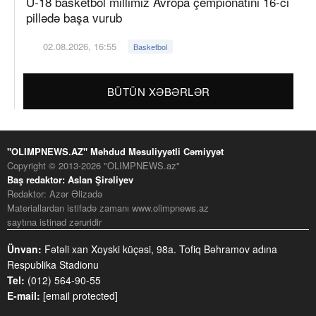
U-18 basketbol millimiz Avropa çempionatını 16-cı
pillədə başa vurub
02.08.2026, 16:55
Basketbol
BÜTÜN XƏBƏRLƏR
"OLIMPNEWS.AZ" Məhdud Məsuliyyətli Cəmiyyət
Copyright © 2013-2026 "OLIMPNEWS.az"
Baş redaktor: Aslan Şirəliyev
Redaktor: Azər Əlizadə
Materiallardan istifadə zamanı www.olimpnews.az
saytına istinad zəruridir
Ünvan:
Fətəli xan Xoyski küçəsi, 98a. Tofiq Bəhramov adına
Respublika Stadionu
Tel:
(012) 564-90-55
E-mail:
[email protected]