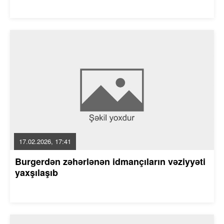
17.02.2026, 17:41
Burgerdən zəhərlənən idmançıların vəziyyəti
yaxşılaşıb