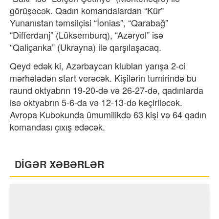
görüşəcək. Qadın komandalardan “Kür”
Yunanıstan təmsilçisi “İonias”, “Qarabağ”
“Differdanj” (Lüksemburq), “Azəryol” isə
“Qaliçanka” (Ukrayna) ilə qarşılaşacaq.
Qeyd edək ki, Azərbaycan klubları yarışa 2-ci
mərhələdən start verəcək. Kişilərin turnirində bu
raund oktyabrın 19-20-də və 26-27-də, qadınlarda
isə oktyabrın 5-6-da və 12-13-də keçiriləcək.
Avropa Kubokunda ümumilikdə 63 kişi və 64 qadın
komandası çıxış edəcək.
DİGƏR XƏBƏRLƏR