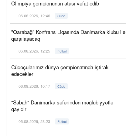
Olimpiya çempionunun atası vəfat edib
06.08.2026, 12:46
Cüdo
"Qarabağ" Konfrans Liqasında Danimarka klubu ilə
qarşılaşacaq
06.08.2026, 12:25
Futbol
Cüdoçularımız dünya çempionatında iştirak
edəcəklər
06.08.2026, 10:17
Cüdo
"Sabah" Danimarka səfərindən məğlubiyyətlə
qayıdır
05.08.2026, 23:23
Futbol