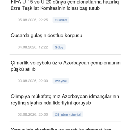
FIFA U-15 və U-20 dünya çempionatlarına hazırlıq
üzrə Təşkilat Komitəsinin iclası baş tutub
05.08.2026, 22:25
Gündəm
Qusarda güləşin dostluq körpüsü
04.08.2026, 12:22
Güləş
Çimərlik voleybolu üzrə Azərbaycan çempionatının
püşkü atılıb
03.08.2026, 22:00
Voleybol
Olimpiya mükafatçımız Azərbaycan idmançılarının
reytinq siyahısında liderliyini qoruyub
03.08.2026, 20:00
Olimpizm xəbərləri
Yardımlıda akrobatika və aerobika gimnastikası