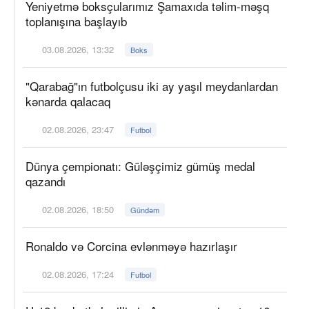
Yeniyetmə boksçularımız Şamaxıda təlim-məşq
toplanışına başlayıb
03.08.2026, 13:32
Boks
"Qarabağ"ın futbolçusu iki ay yaşıl meydanlardan
kənarda qalacaq
02.08.2026, 23:47
Futbol
Dünya çempionatı: Güləşçimiz gümüş medal
qazandı
02.08.2026, 18:50
Gündəm
Ronaldo və Corcina evlənməyə hazırlaşır
02.08.2026, 17:24
Futbol