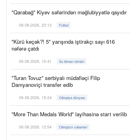
"Qarabağ" Kiyev səfərindən məğlubiyyətlə qayıdır
06.08.2026, 23:12
Futbol
"Kürü keçək?! 5" yarışında iştirakçı sayı 616
nəfərə çatdı
06.08.2026, 15:41
Su idman növləri
"Turan Tovuz" serbiyalı müdafiəçi Filip
Damyanoviçi transfer edib
06.08.2026, 15:24
Olimpiya dünyası
"More Than Medals World" layihəsinə start verilib
06.08.2026, 12:54
Olimpizm xəbərləri