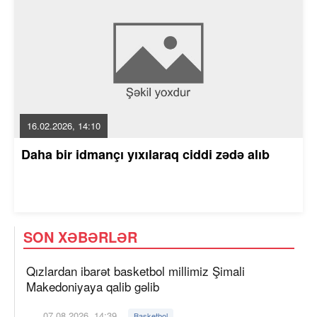
16.02.2026, 14:10
Daha bir idmançı yıxılaraq ciddi zədə alıb
SON XƏBƏRLƏR
Qızlardan ibarət basketbol millimiz Şimali
Makedoniyaya qalib gəlib
07.08.2026, 14:39
Basketbol