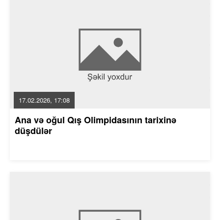
17.02.2026, 17:08
Ana və oğul Qış Olimpidasının tarixinə
düşdülər