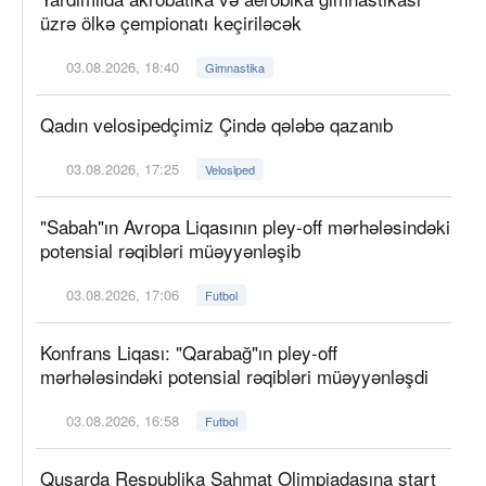
üzrə ölkə çempionatı keçiriləcək
03.08.2026, 18:40
Gimnastika
Qadın velosipedçimiz Çində qələbə qazanıb
03.08.2026, 17:25
Velosiped
"Sabah"ın Avropa Liqasının pley-off mərhələsindəki
potensial rəqibləri müəyyənləşib
03.08.2026, 17:06
Futbol
Konfrans Liqası: "Qarabağ"ın pley-off
mərhələsindəki potensial rəqibləri müəyyənləşdi
03.08.2026, 16:58
Futbol
Qusarda Respublika Şahmat Olimpiadasına start