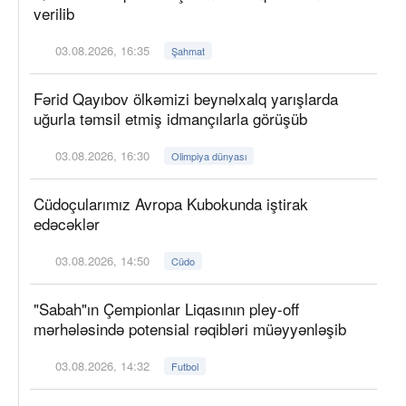
verilib
03.08.2026, 16:35
Şahmat
Fərid Qayıbov ölkəmizi beynəlxalq yarışlarda
uğurla təmsil etmiş idmançılarla görüşüb
03.08.2026, 16:30
Olimpiya dünyası
Cüdoçularımız Avropa Kubokunda iştirak
edəcəklər
03.08.2026, 14:50
Cüdo
"Sabah"ın Çempionlar Liqasının pley-off
mərhələsində potensial rəqibləri müəyyənləşib
03.08.2026, 14:32
Futbol