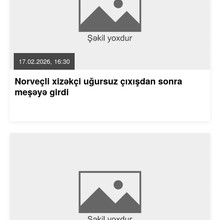
17.02.2026, 16:30
Norveçli xizəkçi uğursuz çıxışdan sonra
meşəyə girdi