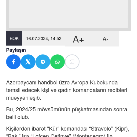
A+
A-
BOK
16.07.2024, 14:52
Paylaşın
Azərbaycanı həndbol üzrə Avropa Kubokunda
təmsil edəcək kişi və qadın komandaların rəqibləri
müəyyənləşib.
Bu, 2024/25 mövsümünün püşkatmasından sonra
bəlli olub.
Kişilərdən ibarət "Kür" komandası “Stravolo” (Kipr),
“Bakı” isə “Lofçen Çetinye” (Monteneqro) ilə