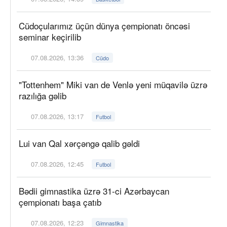
Cüdoçularımız üçün dünya çempionatı öncəsi
seminar keçirilib
07.08.2026, 13:36
Cüdo
"Tottenhem" Miki van de Venlə yeni müqavilə üzrə
razılığa gəlib
07.08.2026, 13:17
Futbol
Lui van Qal xərçəngə qalib gəldi
07.08.2026, 12:45
Futbol
Bədii gimnastika üzrə 31-ci Azərbaycan
çempionatı başa çatıb
07.08.2026, 12:23
Gimnastika