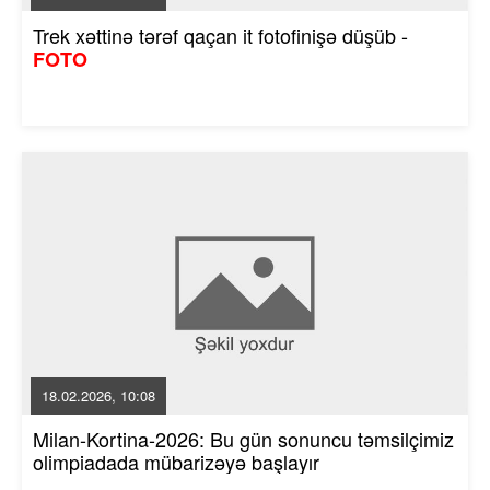
Trek xəttinə tərəf qaçan it fotofinişə düşüb -
FOTO
18.02.2026, 10:08
Milan-Kortina-2026: Bu gün sonuncu təmsilçimiz
olimpiadada mübarizəyə başlayır