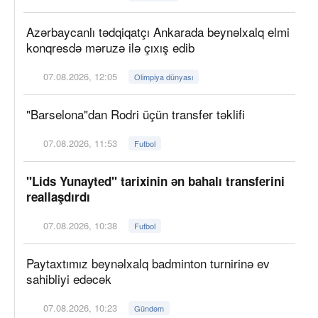
Azərbaycanlı tədqiqatçı Ankarada beynəlxalq elmi
konqresdə məruzə ilə çıxış edib
07.08.2026, 12:05
Olimpiya dünyası
"Barselona"dan Rodri üçün transfer təklifi
07.08.2026, 11:53
Futbol
"Lids Yunayted" tarixinin ən bahalı transferini
reallaşdırdı
07.08.2026, 10:38
Futbol
Paytaxtımız beynəlxalq badminton turnirinə ev
sahibliyi edəcək
07.08.2026, 10:23
Gündəm