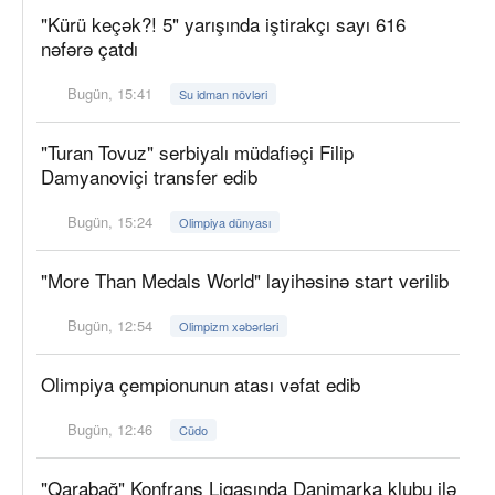
"Kürü keçək?! 5" yarışında iştirakçı sayı 616
nəfərə çatdı
Bugün, 15:41
Su idman növləri
"Turan Tovuz" serbiyalı müdafiəçi Filip
Damyanoviçi transfer edib
Bugün, 15:24
Olimpiya dünyası
"More Than Medals World" layihəsinə start verilib
Bugün, 12:54
Olimpizm xəbərləri
Olimpiya çempionunun atası vəfat edib
Bugün, 12:46
Cüdo
"Qarabağ" Konfrans Liqasında Danimarka klubu ilə