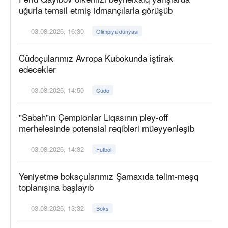
uğurla təmsil etmiş idmançılarla görüşüb
03.08.2026, 16:30
Olimpiya dünyası
Cüdoçularımız Avropa Kubokunda iştirak
edəcəklər
03.08.2026, 14:50
Cüdo
"Sabah"ın Çempionlar Liqasının pley-off
mərhələsində potensial rəqibləri müəyyənləşib
03.08.2026, 14:32
Futbol
Yeniyetmə boksçularımız Şamaxıda təlim-məşq
toplanışına başlayıb
03.08.2026, 13:32
Boks