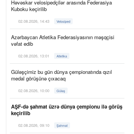
Həvəskar velosipedçilər arasında Federasiya
Kuboku keçirilib
02.08.2026, 14:43
Velosiped
Azərbaycan Atletika Federasiyasının məşqçisi
vəfat edib
02.08.2026, 13:01
Atletika
Güləşçimiz bu gün dünya çempionatında qızıl
medal görüşünə çıxacaq
02.08.2026, 10:00
Güləş
AŞF-də şahmat üzrə dünya çempionu ilə görüş
keçirilib
02.08.2026, 09:10
Şahmat