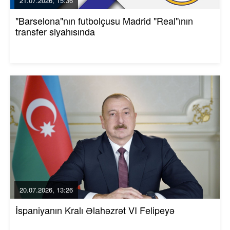
21.07.2026, 15:36
"Barselona"nın futbolçusu Madrid "Real"ının
transfer siyahısında
20.07.2026, 13:26
İspaniyanın Kralı Əlahəzrət VI Felipeyə