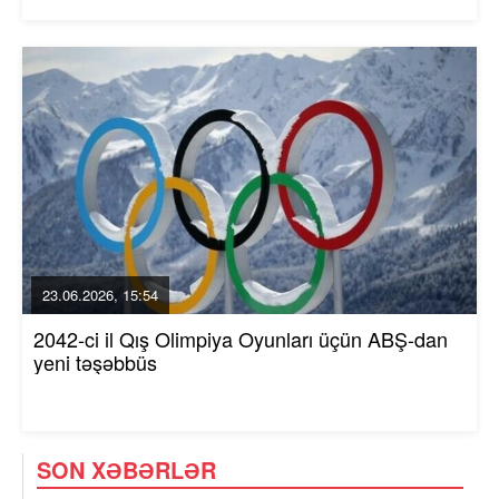
23.06.2026, 15:54
2042-ci il Qış Olimpiya Oyunları üçün ABŞ-dan
yeni təşəbbüs
SON XƏBƏRLƏR