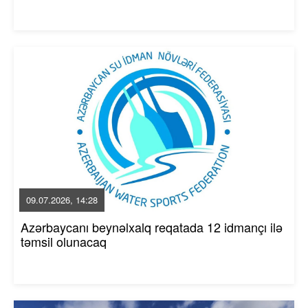
09.07.2026, 14:28
Azərbaycanı beynəlxalq reqatada 12 idmançı ilə
təmsil olunacaq