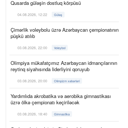
Qusarda güləşin dostluq körpüsü
04.08.2026, 12:22
Güləş
Çimərlik voleybolu üzrə Azərbaycan çempionatının
püşkü atılıb
03.08.2026, 22:00
Voleybol
Olimpiya mükafatçımız Azərbaycan idmançılarının
reytinq siyahısında liderliyini qoruyub
03.08.2026, 20:00
Olimpizm xəbərləri
Yardımlıda akrobatika və aerobika gimnastikası
üzrə ölkə çempionatı keçiriləcək
03.08.2026, 18:40
Gimnastika