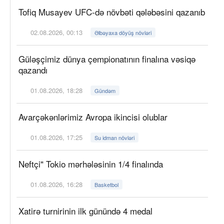
Tofiq Musayev UFC-də növbəti qələbəsini qazanıb
02.08.2026, 00:13
Əlbəyaxa döyüş növləri
Güləşçimiz dünya çempionatının finalına vəsiqə
qazandı
01.08.2026, 18:28
Gündəm
Avarçəkənlərimiz Avropa ikincisi olublar
01.08.2026, 17:25
Su idman növləri
Neftçi" Tokio mərhələsinin 1/4 finalında
01.08.2026, 16:28
Basketbol
Xatirə turnirinin ilk günündə 4 medal