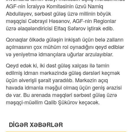
AGF-nin İcraiyyə Komitəsinin üzvü Namiq
Abdullayev, sərbəst güləş üzrə millinin böyük
məşqçisi Cəbrayıl Həsənov, AGF-nin Regionlar
üzrə əlaqələndiricisi Elfaq Səfərov iştirak edib.
Qonaqlar ölkədə güləşin inkişafı üçün belə zalların
açılmasının çox mühüm rol oynadığını qeyd ediblər
və yeniyetmə idmançılara uğurlar arzulayıblar.
Qeyd edək ki, iki dəst güləş xalçası ilə təmin
edilmiş idman mərkəzində güləş dərsləri keçmək
üçün əlverişli şərait yaradılıb. Mərkəzin açıq
havada idmanla məşğul olmaq üçün geniş ərazisi
də var. Bu arenada məşqləri sərbəst güləş üzrə
məşqçi-müəllim Qalib Şükürov keçəcək.
DİGƏR XƏBƏRLƏR