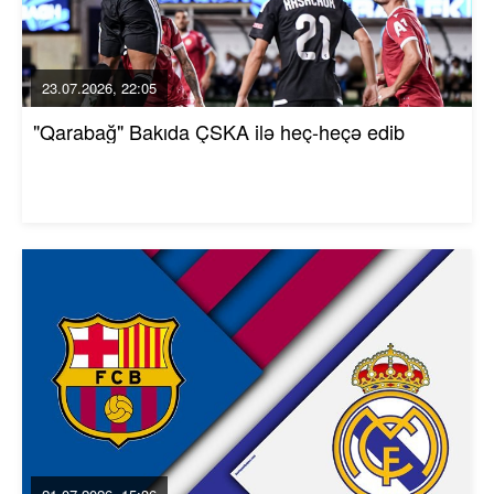
23.07.2026, 22:05
"Qarabağ" Bakıda ÇSKA ilə heç-heçə edib