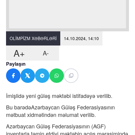
OLIMPIZM XƏBƏRLƏRI
14.10.2024, 14:10
A+
A-
Paylaşın
İmişlidə yeni güləş məktəbi istifadəyə verilib.
Bu barədəAzərbaycan Güləş Federasiyasının
mətbuat xidmətindən məlumat verilib.
Azərbaycan Güləş Federasiyasının (AGF)
inventarla təmin etdiyi məktəbin açılış mərasimində