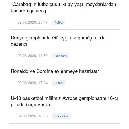
"Qarabağ"ın futbolçusu iki ay yaşıl meydanlardan
kənarda qalacaq
02.08.2026, 23:47
Futbol
Dünya çempionatı: Güləşçimiz gümüş medal
qazandı
02.08.2026, 18:50
Gündəm
Ronaldo və Corcina evlənməyə hazırlaşır
02.08.2026, 17:24
Futbol
U-18 basketbol millimiz Avropa çempionatını 16-cı
pillədə başa vurub
02.08.2026, 16:55
Basketbol