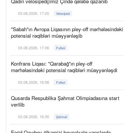
Qadın velosipedçimiz Çində qələbə qazanıb
03.08.2026, 17:25
Velosiped
"Sabah"ın Avropa Liqasının pley-off mərhələsindəki
potensial rəqibləri müəyyənləşib
03.08.2026, 17:06
Futbol
Konfrans Liqası: "Qarabağ"ın pley-off
mərhələsindəki potensial rəqibləri müəyyənləşdi
03.08.2026, 16:58
Futbol
Qusarda Respublika Şahmat Olimpiadasına start
verilib
03.08.2026, 16:35
Şahmat
Fərid Qayıbov ölkəmizi beynəlxalq yarışlarda