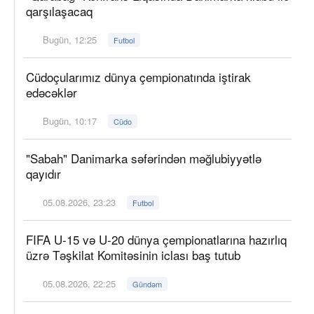
qarşılaşacaq
Bugün, 12:25
Futbol
Cüdoçularımız dünya çempionatında iştirak
edəcəklər
Bugün, 10:17
Cüdo
"Sabah" Danimarka səfərindən məğlubiyyətlə
qayıdır
05.08.2026, 23:23
Futbol
FIFA U-15 və U-20 dünya çempionatlarına hazırlıq
üzrə Təşkilat Komitəsinin iclası baş tutub
05.08.2026, 22:25
Gündəm