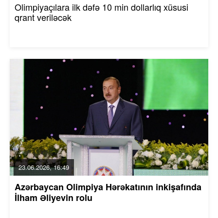
Olimpiyaçılara ilk dəfə 10 min dollarlıq xüsusi
qrant veriləcək
23.06.2026, 16:49
Azərbaycan Olimpiya Hərəkatının inkişafında
İlham Əliyevin rolu