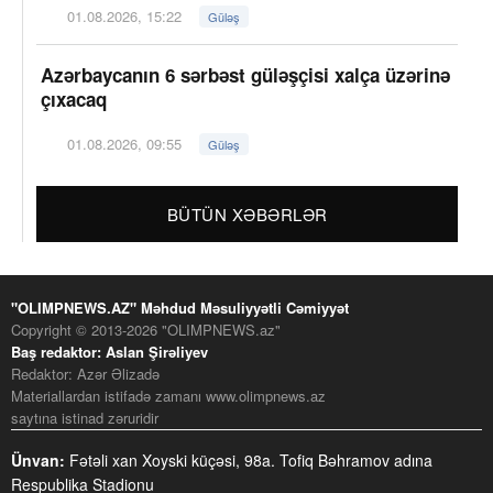
01.08.2026, 15:22
Güləş
Azərbaycanın 6 sərbəst güləşçisi xalça üzərinə
çıxacaq
01.08.2026, 09:55
Güləş
BÜTÜN XƏBƏRLƏR
"OLIMPNEWS.AZ" Məhdud Məsuliyyətli Cəmiyyət
Copyright © 2013-2026 "OLIMPNEWS.az"
Baş redaktor: Aslan Şirəliyev
Redaktor: Azər Əlizadə
Materiallardan istifadə zamanı www.olimpnews.az
saytına istinad zəruridir
Ünvan:
Fətəli xan Xoyski küçəsi, 98a. Tofiq Bəhramov adına
Respublika Stadionu